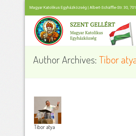
Magyar Katolikus Egyházközség | Albert-Schäffle-Str. 30, 701
Author Archives:
Tibor aty
Tibor atya