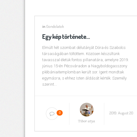
in
Gondolatok
Egy kép története…
Elmúlt hét szombat délutánját Dóra és Szabolcs
társaságában töltöttem. Közösen készültünk
tavasszal életük fontos pillanatára, amelyre 2019.
június 15-én Pécsváradon a Nagyboldogasszony
plébániaitemplomban került sor. Igent mondtak
egymásra, s ehhez Isten áldását kérték. Személy
szerint...
2019. August 20
0
Tibor atya