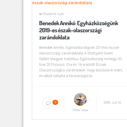
in
Olvasóink írják
Benedek Annikó: Egyházközségünk
2019-es észak-olaszországi
zarándoklata
Benedek Annikó: Egyházközségünk 2019-es észak-
olaszországi zarándoklata A Stuttgarti Szent
Gellért Magyar Katolikus Egyházközség mintegy 50
híve 2019 június 10-e és 16-a között Észak
Olaszországba zarándokolt. Hogy közülünk ki miért,
mi okból vállalta a fáradságot és...
2019. Juli 10
0
Tibor atya