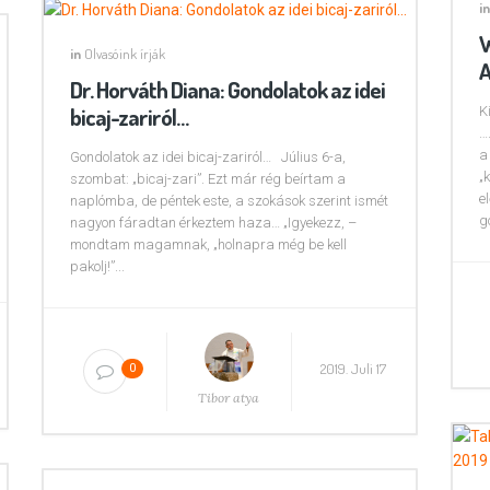
in
W
in
Olvasóink írják
A
Dr. Horváth Diana: Gondolatok az idei
bicaj-zariról…
K
…
a
Gondolatok az idei bicaj-zariról… Július 6-a,
„
szombat: „bicaj-zari”. Ezt már rég beírtam a
e
naplómba, de péntek este, a szokások szerint ismét
g
nagyon fáradtan érkeztem haza… „Igyekezz, –
mondtam magamnak, „holnapra még be kell
pakolj!”...
2019. Juli 17
0
Tibor atya