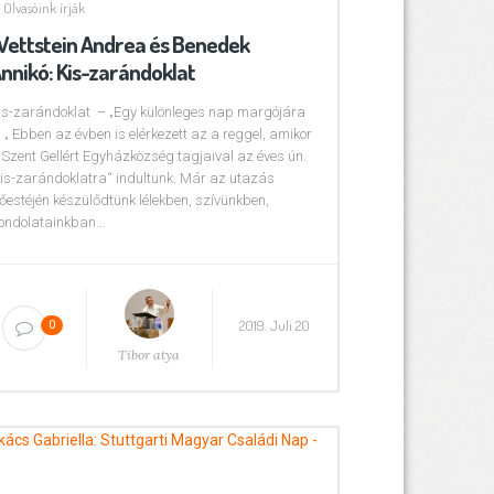
Olvasóink írják
ettstein Andrea és Benedek
nnikó: Kis-zarándoklat
is-zarándoklat – „Egy különleges nap margójára
. „ Ebben az évben is elérkezett az a reggel, amikor
 Szent Gellért Egyházközség tagjaival az éves ún.
kis-zarándoklatra“ indultunk. Már az utazás
lőestéjén készülődtünk lélekben, szívünkben,
ondolatainkban...
2019. Juli 20
0
Tibor atya