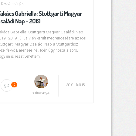
Olvasóink írják
akács Gabriella: Stuttgarti Magyar
saládi Nap – 2019
akács Gabriella: Stuttgarti Magyar Családi Nap –
019 2019. július 7-én került megrendezésre az idei
tuttgarti Magyar Családi Nap a Stuttgarthoz
özel fekvő Bärensee-nél. Idén úgy hozta a sors,
ogy én is részt vehettem...
2019. Juli 15
0
Tibor atya