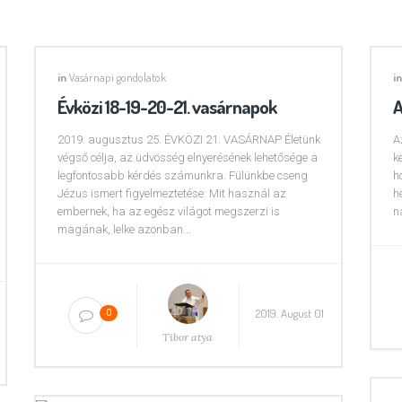
in
Vasárnapi gondolatok
in
Évközi 18-19-20-21. vasárnapok
A
2019. augusztus 25. ÉVKÖZI 21. VASÁRNAP Életünk
A
végső célja, az üdvösség elnyerésének lehetősége a
k
legfontosabb kérdés számunkra. Fülünkbe cseng
h
Jézus ismert figyelmeztetése: Mit használ az
h
embernek, ha az egész világot megszerzi is
n
magának, lelke azonban...
2019. August 01
0
Tibor atya