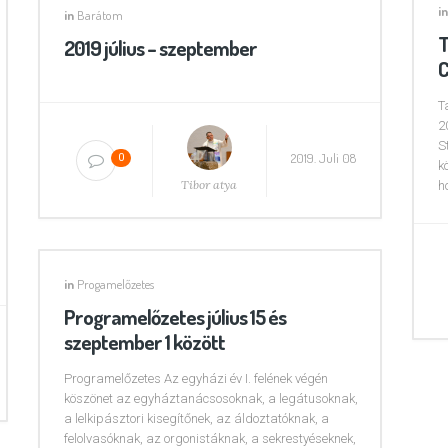
in
in
Barátom
T
2019 július – szeptember
C
T
2
S
2019. Juli 08
0
k
Tibor atya
h
in
Progamelőzetes
Programelőzetes július 15 és
szeptember 1 között
Programelőzetes Az egyházi év I. felének végén
köszönet az egyháztanácsosoknak, a legátusoknak,
a lelkipásztori kisegítőnek, az áldoztatóknak, a
felolvasóknak, az orgonistáknak, a sekrestyéseknek,