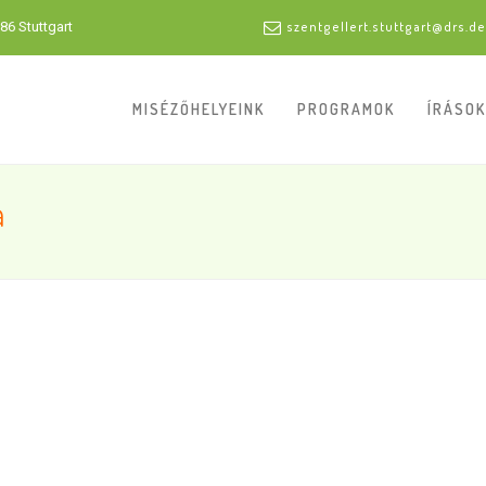
86 Stuttgart
szentgellert.stuttgart@drs.de
MISÉZŐHELYEINK
PROGRAMOK
ÍRÁSOK
a