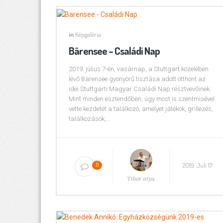
in
Képgaléria
Bärensee – Családi Nap
2019. július 7-én, vasárnap, a Stuttgart közelében
lévő Bärensee gyönyörű tisztása adott otthont az
idei Stuttgarti Magyar Családi Nap résztvevőinek.
Mint minden esztendőben, úgy most is szentmisével
vette kezdetét a találkozó, amelyet játékok, grillezés,
találkozások,...
2019. Juli 17
0
Tibor atya