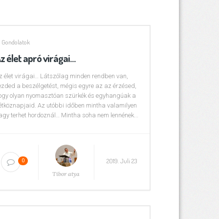
Gondolatok
z élet apró virágai…
z élet virágai… Látszólag minden rendben van,
ezded a beszélgetést, mégis egyre az az érzésed,
ogy olyan nyomasztóan szürkék és egyhangúak a
étköznapjaid. Az utóbbi időben mintha valamilyen
agy terhet hordoznál… Mintha soha nem lennének...
2019. Juli 23
0
Tibor atya