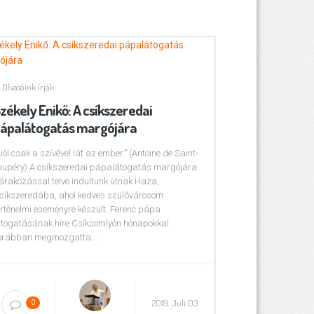
Olvasóink írják
zékely Enikő: A csíkszeredai
ápalátogatás margójára
 Jól csak a szívével lát az ember.” (Antoine de Saint-
xupéry) A csíkszeredai pápalátogatás margójára
árakozással telve indultunk útnak Haza,
síkszeredába, ahol kedves szülővárosom
örténelmi eseményre készült. Ferenc pápa
átogatásának híre Csíksomlyón hónapokkal
orábban megmozgatta...
2019. Juli 03
0