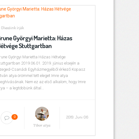
Olvasóink írják
rune Györgyi Marietta: Házas
étvége Stuttgartban
rune Györgyi Marietta Házas Hétvége
tuttgartban 2019.06.01. 2019. június elsején a
zeged-Csanádi Egyházmegyéből érkező Kopasz
stván atya örömmel tett eleget Imre atya
eghívásának. Nem ez az első alkalom, hogy Imre
tya – a legtöbbünk által...
2019. Juni 06
0
Tibor atya