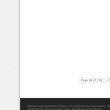
Page 84 of 128
« F
Minden jog fenntartva. Ungarische Katholische Gemeinde, Albe
LB-BW Bank, Kontoinhaber: Kath. Stadtdekanat Stuttgart