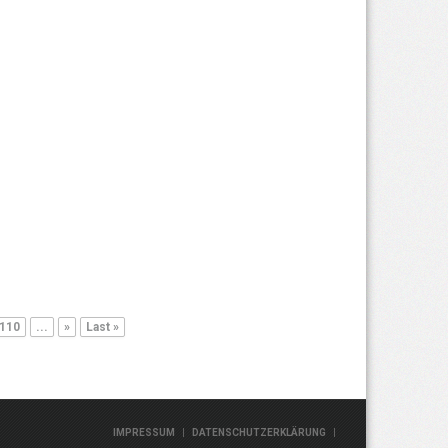
110
...
»
Last »
|
|
IMPRESSUM
DATENSCHUTZERKLÄRUNG