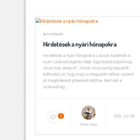
in
Hirdetések
Hirdetések a nyári hónapokra
Hirdetések a nyári hónapokra Lassan közeledik a
nyári szabadságolás ideje. Egyházközségünk egy
része már „elrepült”, másik része pedig bepakolt
kofferokon ül, hogy majd a megadott időben valahol
jól megérdemelt pihenését eltöltse. Mert kell a
szabadság....
2019. Juli 08
0
Tibor atya