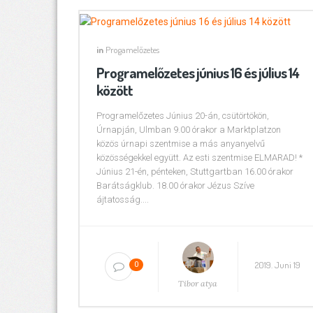
in
Progamelőzetes
Programelőzetes június 16 és július 14
között
Programelőzetes Június 20-án, csütörtökön,
Úrnapján, Ulmban 9.00 órakor a Marktplatzon
közös úrnapi szentmise a más anyanyelvű
közösségekkel együtt. Az esti szentmise ELMARAD! *
Június 21-én, pénteken, Stuttgartban 16.00 órakor
Barátságklub. 18.00 órakor Jézus Szíve
ájtatosság....
2019. Juni 19
0
Tibor atya