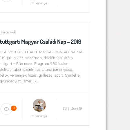
Tibor atya
Hirdetések
tuttgarti Magyar Családi Nap – 2019
EGHÍVÓ a STUTTGARTI MAGYAR CSALÁDI NAPRA
019. július 7-én, vasárnap, délelőtt 9.30 órától
tuttgart – Bärensee Program 9.30 órakor
atolikus tábori szentmise. Utána ismerkedés,
átékok, versenyek, főzés, grillezés, sport. Gyertek el,
együnk együtt, ismerjük...
2019. Juni 19
0
Tibor atya