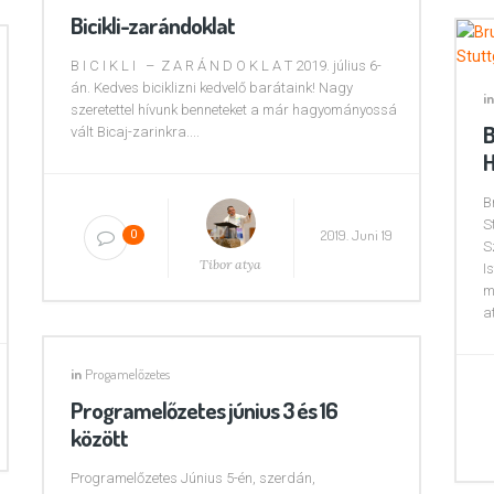
Bicikli-zarándoklat
B I C I K L I – Z A R Á N D O K L A T 2019. július 6-
án. Kedves biciklizni kedvelő barátaink! Nagy
in
szeretettel hívunk benneteket a már hagyományossá
B
vált Bicaj-zarinkra....
H
B
S
2019. Juni 19
0
S
Tibor atya
I
m
a
in
Progamelőzetes
Programelőzetes június 3 és 16
között
Programelőzetes Június 5-én, szerdán,