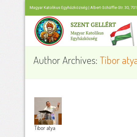
Magyar Katolikus Egyházközség | Albert-Schäffle-Str. 30, 701
Author Archives:
Tibor aty
Tibor atya