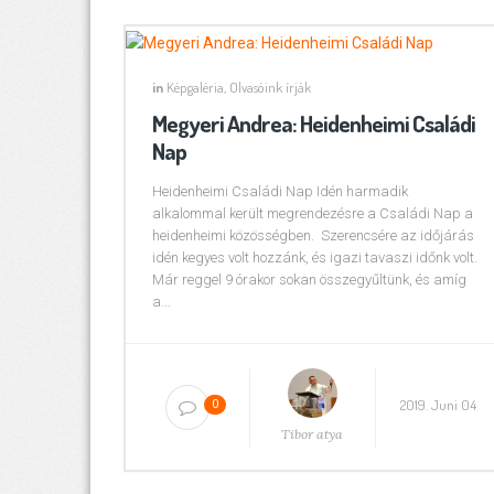
in
Képgaléria
,
Olvasóink írják
Megyeri Andrea: Heidenheimi Családi
Nap
Heidenheimi Családi Nap Idén harmadik
alkalommal került megrendezésre a Családi Nap a
heidenheimi közösségben. Szerencsére az időjárás
idén kegyes volt hozzánk, és igazi tavaszi időnk volt.
Már reggel 9 órakor sokan összegyűltünk, és amíg
a...
2019. Juni 04
0
Tibor atya