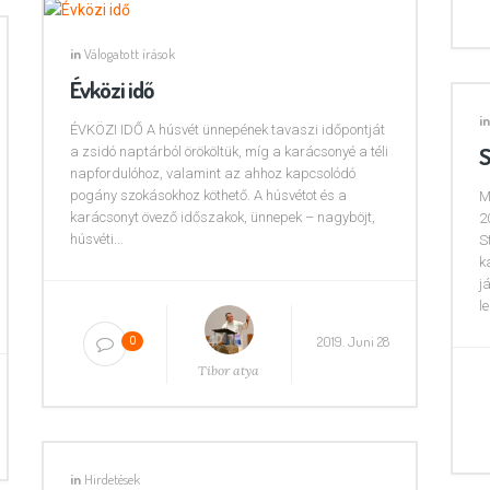
in
Válogatott írások
Évközi idő
in
ÉVKÖZI IDŐ A húsvét ünnepének tavaszi időpontját
S
a zsidó naptárból örököltük, míg a karácsonyé a téli
napfordulóhoz, valamint az ahhoz kapcsolódó
pogány szokásokhoz köthető. A húsvétot és a
M
karácsonyt övező időszakok, ünnepek – nagyböjt,
2
húsvéti...
S
k
j
l
2019. Juni 28
0
Tibor atya
in
Hirdetések