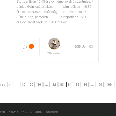
Stuttgartban 10.15 órakor német nyelvű szentmise. *
Június 6-án, csütörtökön, Ulmi délután, 18.30
órakor rózsafüzér imádság, utána szentmise. *
Június 7-én, pénteken, Stuttgartban 16.00
órakor Barátságklub. 18.00 órakor...
2019. Juni 03
0
Tibor atya
irst
«
...
10
20
30
...
82
83
84
85
86
...
90
100
rt-Schäffle-Str. 30., D–70186 – Stuttgart