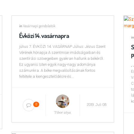
in
Vasárnapi gondolatok
Évközi 14. vasárnapra
in
S
július 7. ÉVKÖZI 14. VASÁRNAP Július: Jézus Szent
Vérének hónapja A szentmise imádságaiban és
p
szentírási szövegeiben gyakran hallunk a békéről.
Ez ugyanis Isten egyik nagy-nagy adománya
„
számunkra. A béke megvalósításának fontos
E
feltétele a kiengesztelődésre és...
V
C
t
l
k
2019. Juli 08
0
Tibor atya