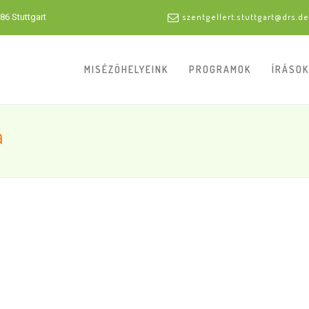
86 Stuttgart
szentgellert.stuttgart@drs.de
MISÉZŐHELYEINK
PROGRAMOK
ÍRÁSOK
a