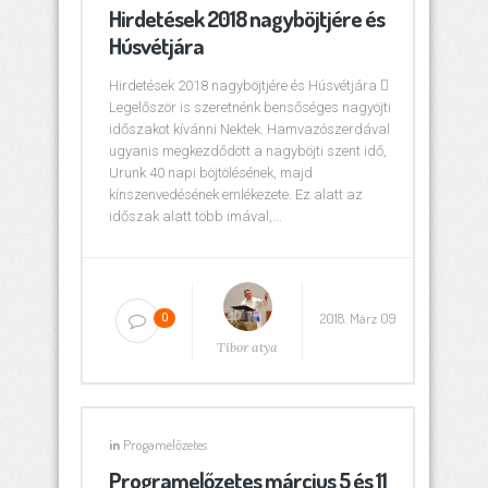
Hirdetések 2018 nagyböjtjére és
Húsvétjára
Hirdetések 2018 nagyböjtjére és Húsvétjára 
Legelőször is szeretnénk bensőséges nagyöjti
időszakot kívánni Nektek. Hamvazószerdával
ugyanis megkezdődött a nagyböjti szent idő,
Urunk 40 napi böjtölésének, majd
kínszenvedésének emlékezete. Ez alatt az
időszak alatt több imával,...
2018. März 09
0
Tibor atya
in
Progamelőzetes
Programelőzetes március 5 és 11