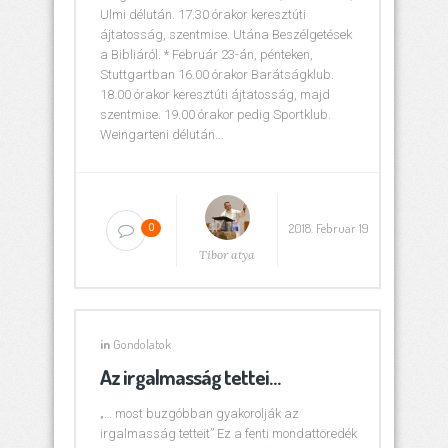
Ulmi délután. 17.30 órakor keresztúti
ájtatosság, szentmise. Utána Beszélgetések
a Bibliáról. * Február 23-án, pénteken,
Stuttgartban 16.00 órakor Barátságklub.
18.00 órakor keresztúti ájtatosság, majd
szentmise. 19.00 órakor pedig Sportklub.
Weingarteni délután...
2018. Februar 19
0
Tibor atya
in
Gondolatok
Az irgalmasság tettei…
„… most buzgóbban gyakorolják az
irgalmasság tetteit” Ez a fenti mondattöredék