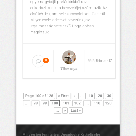
egyik nagyböjti prefációnkból (az
eukarisztikus ima bevezetője) származik. Az
első kérdés, ami vele kapcsolatban fölmerül:
Milyen cselekedeteket nevezünk „az
irgalmasság tetteinek”? Hogy jobban
megértsük...
2018. Februar 17
0
Tibor atya
Page 100 of 128
« First
«
...
10
20
30
...
98
99
100
101
102
...
110
120
...
»
Last »
Minden jog fenntartva. Ungarische Katholische