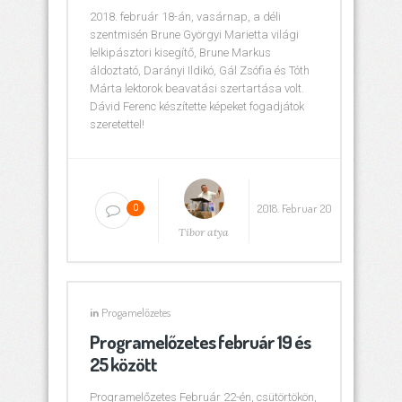
2018. február 18-án, vasárnap, a déli
szentmisén Brune Györgyi Marietta világi
lelkipásztori kisegítő, Brune Markus
áldoztató, Darányi Ildikó, Gál Zsófia és Tóth
Márta lektorok beavatási szertartása volt.
Dávid Ferenc készítette képeket fogadjátok
szeretettel!
2018. Februar 20
0
Tibor atya
in
Progamelőzetes
Programelőzetes február 19 és
25 között
Programelőzetes Február 22-én, csütörtökön,