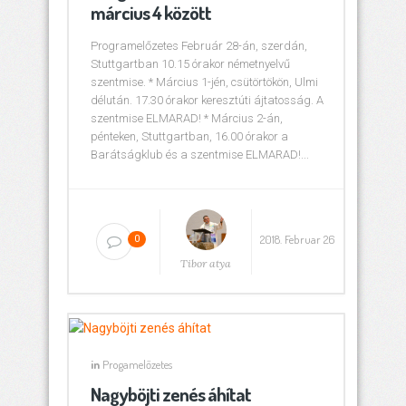
március 4 között
Programelőzetes Február 28-án, szerdán,
Stuttgartban 10.15 órakor németnyelvű
szentmise. * Március 1-jén, csütörtökön, Ulmi
délután. 17.30 órakor keresztúti ájtatosság. A
szentmise ELMARAD! * Március 2-án,
pénteken, Stuttgartban, 16.00 órakor a
Barátságklub és a szentmise ELMARAD!...
2018. Februar 26
0
Tibor atya
in
Progamelőzetes
Nagyböjti zenés áhítat