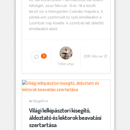
hétvégén, azaz február 16 és 18-a között
került sor a Weingarteni Csendes Napokra. A
péntek esti szentmisét és nyitó elmélkedést a
szombati nap követte. A szombati két délelőtti
elmélkedést ebéd...
2018. Februar 22
0
Tibor atya
in
Képgaléria
Világi lelkipásztori kisegítő,
áldoztató és lektorok beavatási
szertartása