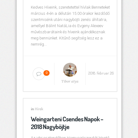
Kedves Híveink, szeretetettel hívlak Benneteket
március 4-én a délután 15.00 órakor kezdődő
szentmisénk utáni nagyböjti zenés áhítatra,
amellyel Bálint NatáLia és Evgeny Alexeev
művészbarátaink és híveink ajándékoznak
meg bennünket. Kitűnő segítség lesz ez a
nemrég...
2018. Februar 26
0
Tibor atya
in
Hírek
Weingarteni Csendes Napok –
2018 Nagyböjtje
Az idei esztendőben Hamvazószerdát követő