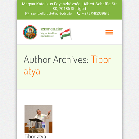
Magyar Katolikus Egyházközség | Albert-Schäffle-Str.
30, 70186 Stuttgart
szentgellert.stuttgart@drs.de
+49 (0) 711 236 919 0
Author Archives:
Tibor
atya
Tibor atya