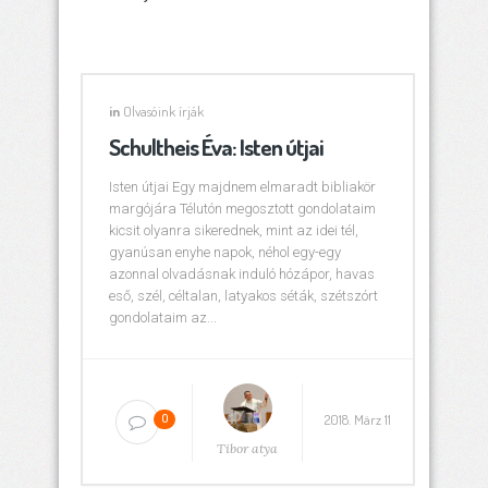
in
Olvasóink írják
Schultheis Éva: Isten útjai
Isten útjai Egy majdnem elmaradt bibliakör
margójára Télutón megosztott gondolataim
kicsit olyanra sikerednek, mint az idei tél,
gyanúsan enyhe napok, néhol egy-egy
azonnal olvadásnak induló hózápor, havas
eső, szél, céltalan, latyakos séták, szétszórt
gondolataim az...
2018. März 11
0
Tibor atya