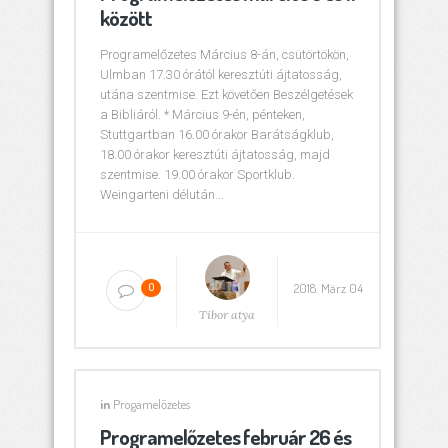
között
Programelőzetes Március 8-án, csütörtökön,
Ulmban 17.30 órától keresztúti ájtatosság,
utána szentmise. Ezt követően Beszélgetések
a Bibliáról. * Március 9-én, pénteken,
Stuttgartban 16.00 órakor Barátságklub,
18.00 órakor keresztúti ájtatosság, majd
szentmise. 19.00 órakor Sportklub.
Weingarteni délután...
2018. März 04
0
Tibor atya
in
Progamelőzetes
Programelőzetes február 26 és