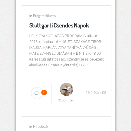
in
Progamelőzetes
Stuttgarti Csendes Napok
LELKIGYAKORLATOS PROGRAM Stuttgart,
2018. március 16 – 18. FT. SZAKÁCS TIBOR
MAJSAI KÁPLÁN ATYA TANÍTVÁNYÚSÁG
MÁTÉ EVANGÉLIUMÁBAN P É N T E K 18.00
Keresztúti ájtatosság, szentmise és bevezető
elmélkedés (utána gyóntatás) S Z O...
2018. März 09
0
Tibor atya
in
Hirdetések