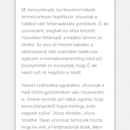
Mi, keresztények, ha Húsvétról hallunk,
természetesen legelőször Jézusnak a
halálból való feltámadására gondolunk. Ő, aki
szenvedett, meghalt és sírba tétetett,
Húsvétkor feltámadt, a halálból átment az
életbe. Az üres sír Húsvét hajnalán, a
tanítványaival való számtalan találkozás
egészen a mennybemeneteléig mind azt
bizonyították és bizonyítják, hogy Ő, aki
halott volt, él, legyőzte a halált!
Húsvét számunkra ugyanakkor Jézusnak a
halál fölötti győzelmében való részesedés
is. Szavai nyoműn azt valljuk ugyanis, hogy
keresztségünktől fogva mintegy „bele
vagyunk szőve“ Jézus életébe, Jézus
testébe. Olyan szorosan tartozunk hozzá,
hogy ha vele, a Feltámadottal élünk, akkor