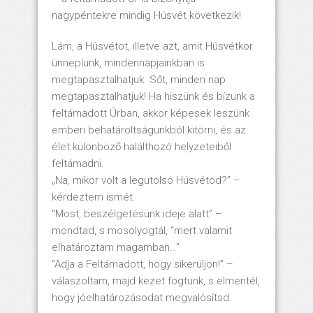
nagypéntekre mindig Húsvét következik!
Lám, a Húsvétot, illetve azt, amit Húsvétkor
ünneplünk, mindennapjainkban is
megtapasztalhatjuk. Sőt, minden nap
megtapasztalhatjuk! Ha hiszünk és bízunk a
feltámadott Úrban, akkor képesek leszünk
emberi behatároltságunkból kitörni, és az
élet különböző halálthozó helyzeteiből
feltámadni.
„Na, mikor volt a legutolsó Húsvétod?” –
kérdeztem ismét.
“Most, beszélgetésünk ideje alatt” –
mondtad, s mosolyogtál, “mert valamit
elhatároztam magamban…”
“Adja a Feltámadott, hogy sikerüljön!” –
válaszoltam, majd kezet fogtunk, s elmentél,
hogy jóelhatározásodat megvalósítsd.