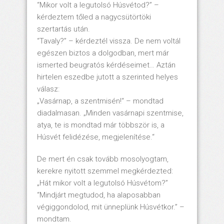
“Mikor volt a legutolsó Húsvétod?” –
kérdeztem tőled a nagycsütörtöki
szertartás után.
“Tavaly?” – kérdeztél vissza. De nem voltál
egészen biztos a dolgodban, mert már
ismerted beugratós kérdéseimet… Aztán
hirtelen eszedbe jutott a szerinted helyes
válasz:
„Vasárnap, a szentmisén!“ – mondtad
diadalmasan. „Minden vasárnapi szentmise,
atya, te is mondtad már többször is, a
Húsvét felidézése, megjelenítése.“
De mert én csak tovább mosolyogtam,
kerekre nyitott szemmel megkérdezted:
„Hát mikor volt a legutolsó Húsvétom?”
“Mindjárt megtudod, ha alaposabban
végiggondolod, mit ünneplünk Húsvétkor.” –
mondtam.