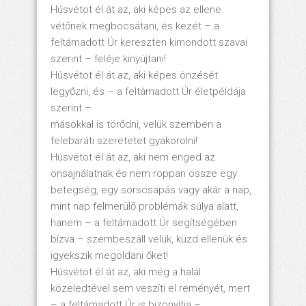
Húsvétot él át az, aki képes az ellene
vétőnek megbocsátani, és kezét – a
feltámadott Úr kereszten kimondott szavai
szerint – feléje kinyújtani!
Húsvétot él át az, aki képes önzését
legyőzni, és – a feltámadott Úr életpéldája
szerint –
másokkal is törődni, velük szemben a
felebaráti szeretetet gyakorolni!
Húsvétot él át az, aki nem enged az
önsajnálatnak és nem roppan össze egy
betegség, egy sorscsapás vagy akár a nap,
mint nap felmerülő problémák súlya alatt,
hanem – a feltámadott Úr segítségében
bízva – szembeszáll velük, küzd ellenük és
igyekszik megoldani őket!
Húsvétot él át az, aki még a halál
közeledtével sem veszíti el reményét, mert
– a feltámadott Úr is bizonyítja –