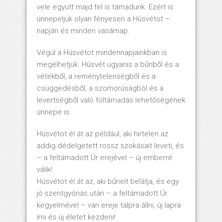
vele együtt majd fel is támadunk. Ezért is
ünnepeljük olyan fényesen a Húsvétot –
napján és minden vasárnap.
Végül a Húsvétot mindennapjainkban is
megélhetjük. Húsvét ugyanis a bűnből és a
vétekből, a reménytelenségből és a
csüggedésből, a szomorúságból és a
levertségből való föltámadás lehetőségének
ünnepe is.
Húsvétot él át az például, aki hirtelen az
addig dédelgetett rossz szokásait leveti, és
– a feltámadott Úr erejével – új emberré
válik!
Húsvétot él át az, aki bűneit belátja, és egy
jó szentgyónás után – a feltámadott Úr
kegyelmével – van ereje talpra állni, új lapra
írni és új életet kezdeni!