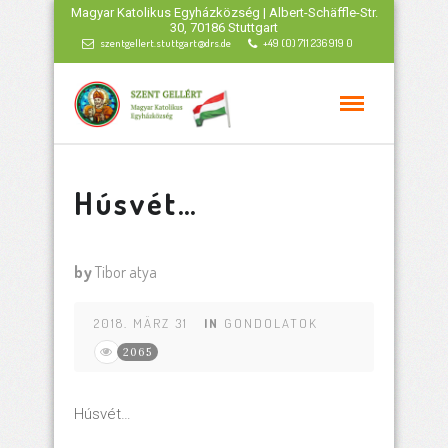
Magyar Katolikus Egyházközség | Albert-Schäffle-Str.
30, 70186 Stuttgart
szentgellert.stuttgart@drs.de
+49 (0) 711 236 919 0
Húsvét…
by
Tibor atya
2018. MÄRZ 31
IN
GONDOLATOK
2065
Húsvét…