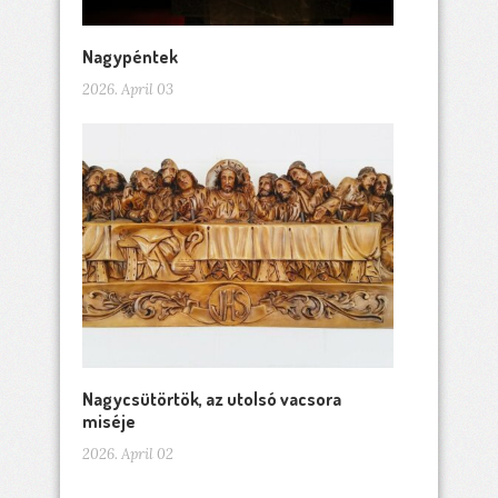
Nagypéntek
2026. April 03
Nagycsütörtök, az utolsó vacsora
miséje
2026. April 02