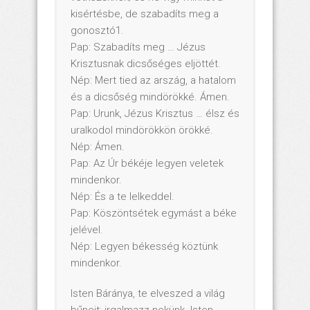
kisértésbe, de szabadíts meg a
gonosztó1.
Pap: Szabadíts meg … Jézus
Krisztusnak dicsőséges eljöttét.
Nép: Mert tied az arszág, a hatalom
és a dicsőség mindörökké. Ámen.
Pap: Urunk, Jézus Krisztus … élsz és
uralkodol mindörökkön örökké.
Nép: Ámen.
Pap: Az Úr békéje legyen veletek
mindenkor.
Nép: És a te lelkeddel.
Pap: Köszöntsétek egymást a béke
jelével.
Nép: Legyen békesség köztünk
mindenkor.
Isten Báránya, te elveszed a világ
bűneit: irgalmazz nekünk. Isten