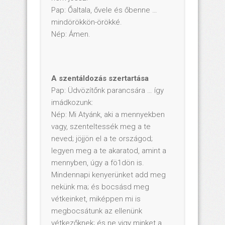
Pap: Őaltala, ővele és őbenne …
mindörökkön-örökké.
Nép: Ámen.
A szentáldozás szertartása
Pap: Üdvözítőnk parancsára … így
imádkozunk:
Nép: Mi Atyánk, aki a mennyekben
vagy, szenteltessék meg a te
neved; jöjjön el a te országod;
legyen meg a te akaratod, amint a
mennyben, úgy a fö1dön is.
Mindennapi kenyerünket add meg
nekünk ma; és bocsásd meg
vétkeinket, miképpen mi is
megbocsátunk az ellenünk
vétkezőknek; és ne vigy minket a