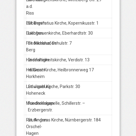
a.d.
Riss
Böblingen
St. Bonifatius Kirche, Kopernikusstr. 1
Eislingen
Liebfrauenkirche, Eberhardtstr. 30
Friedrichshafen-
St. Nikolaus, Schulstr. 7
Berg
Heidenheim
Dreifaltigkeitskirche, Verdistr. 13
Heilbronn-
Hl. Geist Kirche, Heilbronnerweg 17
Horkheim
Ludwigsburg-
St. Josef Kirche, Parkstr. 30
Hoheneck
Munderkingen
Friedhofskapelle, Schillerstr. –
Erzbergerstr.
Reutlingen-
St. Andreas Kirche, Nürnbergerstr. 184
Orschel-
Hagen