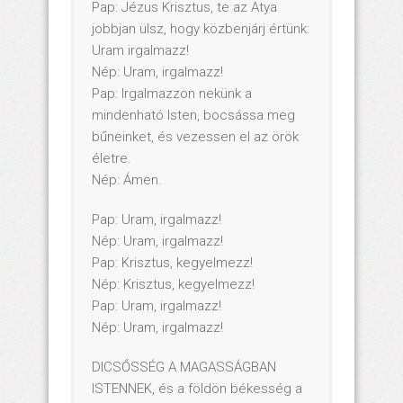
Pap: Jézus Krisztus, te az Atya
jobbjan ülsz, hogy közbenjárj értünk:
Uram irgalmazz!
Nép: Uram, irgalmazz!
Pap: Irgalmazzon nekünk a
mindenható Isten, bocsássa meg
bűneinket, és vezessen el az örök
életre.
Nép: Ámen.
Pap: Uram, irgalmazz!
Nép: Uram, irgalmazz!
Pap: Krisztus, kegyelmezz!
Nép: Krisztus, kegyelmezz!
Pap: Uram, irgalmazz!
Nép: Uram, irgalmazz!
DICSŐSSÉG A MAGASSÁGBAN
ISTENNEK, és a földön békesség a