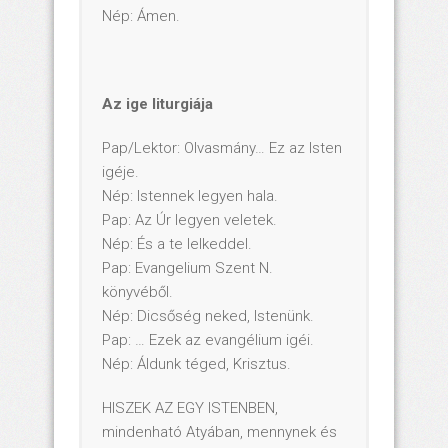
Nép: Ámen.
Az ige liturgiája
Pap/Lektor: Olvasmány… Ez az Isten
igéje.
Nép: Istennek legyen hala.
Pap: Az Úr legyen veletek.
Nép: És a te lelkeddel.
Pap: Evangelium Szent N.
könyvéből.
Nép: Dicsőség neked, Istenünk.
Pap: … Ezek az evangélium igéi.
Nép: Áldunk téged, Krisztus.
HISZEK AZ EGY ISTENBEN,
mindenható Atyában, mennynek és