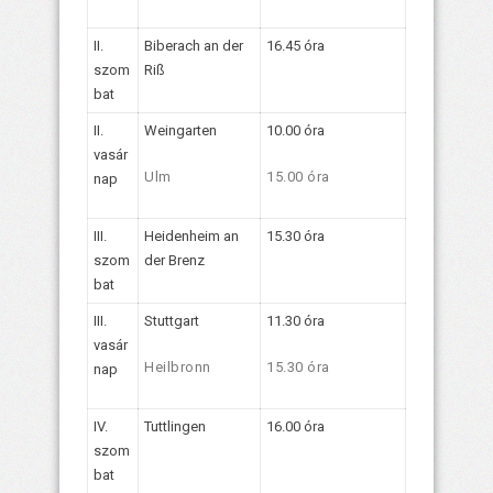
II.
Biberach an der
16.45 óra
szom
Riß
bat
II.
Weingarten
10.00 óra
vasár
Ulm
15.00 óra
nap
III.
Heidenheim an
15.30 óra
szom
der Brenz
bat
III.
Stuttgart
11.30 óra
vasár
Heilbronn
15.30 óra
nap
IV.
Tuttlingen
16.00 óra
szom
bat