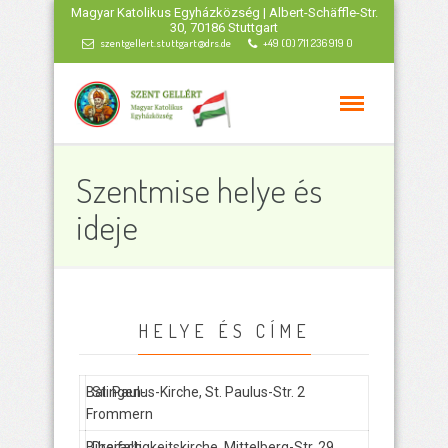
Magyar Katolikus Egyházközség | Albert-Schäffle-Str.
30, 70186 Stuttgart
szentgellert.stuttgart@drs.de
+49 (0) 711 236 919 0
Szentmise helye és
ideje
HELYE ÉS CÍME
Balingen-
St. Paulus-Kirche, St. Paulus-Str. 2
Frommern
Biberach
Dreifaltigkeitskirche, Mittelberg-Str. 29