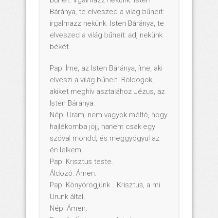
Báránya, te elveszed a vilag bűneit:
irgalmazz nekünk. Isten Báránya, te
elveszed a világ bűneit: adj nekünk
békét.
Pap: Íme, az Isten Báránya, íme, aki
elveszi a világ bűneit. Boldogok,
akiket meghív asztalához Jézus, az
Isten Báránya.
Nép: Uram, nem vagyok méltó, hogy
hajlékomba jöjj, hanem csak egy
szóval mondd, és meggyógyul az
én lelkem.
Pap: Krisztus teste.
Áldozó: Ámen.
Pap: Könyörögjünk… Krisztus, a mi
Urunk által.
Nép: Ámen.