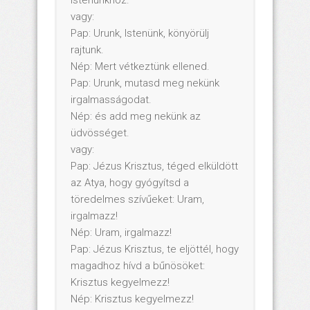
vagy:
Pap: Urunk, Istenünk, könyörülj
rajtunk.
Nép: Mert vétkeztünk ellened.
Pap: Urunk, mutasd meg nekünk
irgalmasságodat.
Nép: és add meg nekünk az
üdvösséget.
vagy:
Pap: Jézus Krisztus, téged elküldött
az Atya, hogy gyógyítsd a
töredelmes szívűeket: Uram,
irgalmazz!
Nép: Uram, irgalmazz!
Pap: Jézus Krisztus, te eljöttél, hogy
magadhoz hívd a bűnösöket:
Krisztus kegyelmezz!
Nép: Krisztus kegyelmezz!