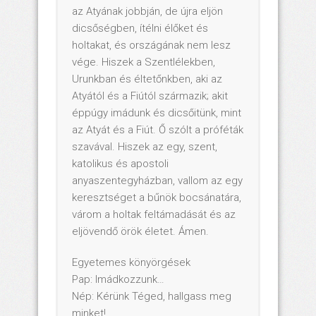
az Atyának jobbján, de újra eljön
dicsőségben, ítélni élőket és
holtakat, és országának nem lesz
vége. Hiszek a Szentlélekben,
Urunkban és éltetőnkben, aki az
Atyától és a Fiútól származik; akit
éppúgy imádunk és dicsőitünk, mint
az Atyát és a Fiút. Ő szólt a próféták
szavával. Hiszek az egy, szent,
katolikus és apostoli
anyaszentegyházban, vallom az egy
keresztséget a bűnök bocsánatára,
várom a holtak feltámadását és az
eljövendő örök életet. Ámen.
Egyetemes könyörgések
Pap: Imádkozzunk…
Nép: Kérünk Téged, hallgass meg
minket!