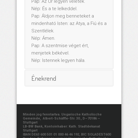
Pap: Az Úr legyen veletek.
Nép: És a te lelkeddel.
Pap: Áldjon meg benneteket a
mindenható Isten: az Atya, a Fiú és a
Szentlélek.
Nép: Ámen.
Pap: A szentmise véget ért,
menjetek békével.
Nép: Istennek legyen hála.
Énekrend
Minden jog fenntartva. Ungarische Katholische
Gemeinde, Albert-Schäffle-Str. 30., D–70186 –
Stuttgart
LB-BW Bank, Kontoinhaber: Kath. Stadtdekanat
Stuttgart
IBAN DE63 600 501 01 000 46 46 192, BIC SOLADEST600