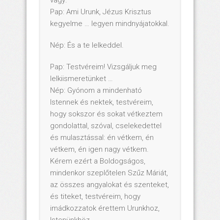
Pap: Ami Urunk, Jézus Krisztus
kegyelme … legyen mindnyájatokkal.
Nép: És a te lelkeddel.
Pap: Testvéreim! Vizsgáljuk meg
lelkiismeretünket …
Nép: Gyónom a mindenható
lstennek és nektek, testvéreim,
hogy sokszor és sokat vétkeztem
gondolattal, szóval, cselekedettel
és mulasztással: én vétkem, én
vétkem, én igen nagy vétkem.
Kérem ezért a Boldogságos,
mindenkor szeplőtelen Szűz Máriát,
az összes angyalokat és szenteket,
és titeket, testvéreim, hogy
imádkozzatok érettem Urunkhoz,
Istenünkhöz.