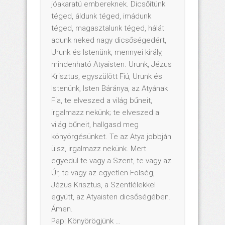
jóakaratú embereknek. Dicsőítünk
téged, áldunk téged, imádunk
téged, magasztalunk téged, hálát
adunk neked nagy dicsőségedért,
Urunk és Istenünk, mennyei király,
mindenható Atyaisten. Urunk, Jézus
Krisztus, egyszülött Fiú, Urunk és
Istenünk, Isten Báránya, az Atyának
Fia, te elveszed a világ bűneit,
irgalmazz nekünk; te elveszed a
világ bűneit, hallgasd meg
könyörgésünket. Te az Atya jobbján
ülsz, irgalmazz nekünk. Mert
egyedül te vagy a Szent, te vagy az
Úr, te vagy az egyetlen Fölség,
Jézus Krisztus, a Szentlélekkel
együtt, az Atyaisten dicsőségében.
Ámen.
Pap: Könyörögjünk …