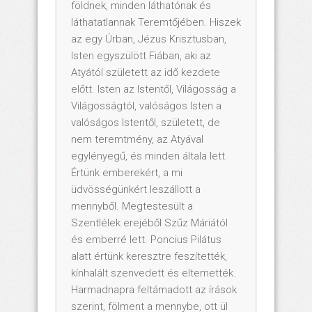
földnek, minden láthatónak és
láthatatlannak Teremtőjében. Hiszek
az egy Úrban, Jézus Krisztusban,
Isten egyszülött Fiában, aki az
Atyától született az idő kezdete
előtt. Isten az Istentől, Világosság a
Világosságtól, valóságos Isten a
valóságos Istentől, született, de
nem teremtmény, az Atyával
egylényegű, és minden általa lett.
Értünk emberekért, a mi
üdvösségünkért leszállott a
mennyből. Megtestesült a
Szentlélek erejéből Szűz Máriától
és emberré lett. Poncius Pilátus
alatt értünk keresztre feszítették,
kínhalált szenvedett és eltemették.
Harmadnapra feltámadott az írások
szerint, fölment a mennybe, ott ül