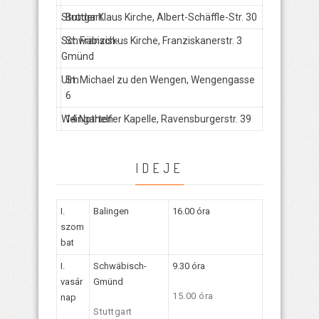
Stuttgart
Bruder Klaus Kirche, Albert-Schäffle-Str. 30
Schwäbisch-
St. Franziskus Kirche, Franziskanerstr. 3
Gmünd
Ulm
St. Michael zu den Wengen, Wengengasse
6
Weingarten
14 Nothelfer Kapelle, Ravensburgerstr. 39
IDEJE
I.
Balingen
16.00 óra
szom
bat
I.
Schwäbisch-
9.30 óra
vasár
Gmünd
15.00 óra
nap
Stuttgart