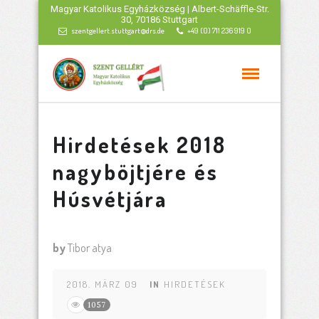
Magyar Katolikus Egyházközség | Albert-Schäffle-Str.
30, 70186 Stuttgart
szentgellert.stuttgart@drs.de
+49 (0) 711 236 919 0
Hirdetések 2018
nagyböjtjére és
Húsvétjára
by
Tibor atya
2018. MÄRZ 09
IN
HIRDETÉSEK
1057