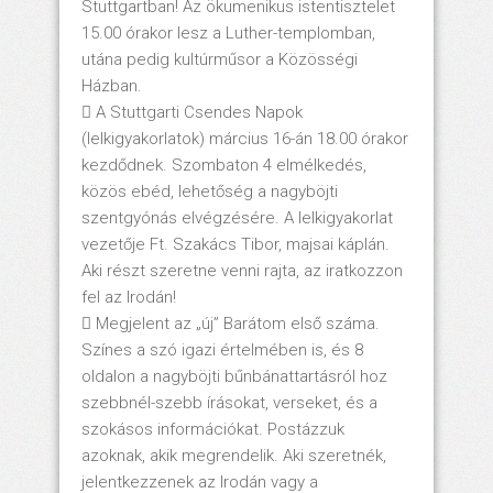
Stuttgartban! Az ökumenikus istentisztelet
15.00 órakor lesz a Luther-templomban,
utána pedig kultúrműsor a Közösségi
Házban.
 A Stuttgarti Csendes Napok
(lelkigyakorlatok) március 16-án 18.00 órakor
kezdődnek. Szombaton 4 elmélkedés,
közös ebéd, lehetőség a nagyböjti
szentgyónás elvégzésére. A lelkigyakorlat
vezetője Ft. Szakács Tibor, majsai káplán.
Aki részt szeretne venni rajta, az iratkozzon
fel az Irodán!
 Megjelent az „új” Barátom első száma.
Színes a szó igazi értelmében is, és 8
oldalon a nagyböjti bűnbánattartásról hoz
szebbnél-szebb írásokat, verseket, és a
szokásos információkat. Postázzuk
azoknak, akik megrendelik. Aki szeretnék,
jelentkezzenek az Irodán vagy a