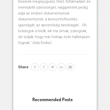
híveinek megnyugvást, hitet, föltámadást és
mennybéli üdvösséget, nagypéntek pedig
adja az emberi dokumentumok
dokumentumát, a keresztrefeszítés
igazságát, az apostolság tanulságait… Oh,
boldogok a hívők, kik ma sírnak, zokognak,
de tudják, hogy már holnap este hallelujázni
fognak.” (Ady Endre)
Share
Recommended Posts