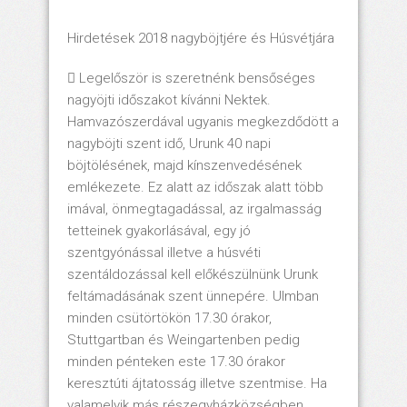
Hirdetések 2018 nagyböjtjére és Húsvétjára
 Legelőször is szeretnénk bensőséges
nagyöjti időszakot kívánni Nektek.
Hamvazószerdával ugyanis megkezdődött a
nagyböjti szent idő, Urunk 40 napi
böjtölésének, majd kínszenvedésének
emlékezete. Ez alatt az időszak alatt több
imával, önmegtagadással, az irgalmasság
tetteinek gyakorlásával, egy jó
szentgyónással illetve a húsvéti
szentáldozással kell előkészülnünk Urunk
feltámadásának szent ünnepére. Ulmban
minden csütörtökön 17.30 órakor,
Stuttgartban és Weingartenben pedig
minden pénteken este 17.30 órakor
keresztúti ájtatosság illetve szentmise. Ha
valamelyik más részegyházközségben