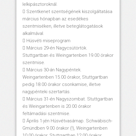
lelkipásztoroknál.
 Szentkenet szentségének kiszolgáltatása
március hónapban az esedékes
szentmiséken, illetve beteglátogatások
alkalmával.
 Húsvéti miseprogram
 Március 29-én Nagycsütörtök.
Stuttgartban és Weingartenben 19.00 órakor
szentmise.
 Március 30-án Nagypéntek.
Weingartenben 15.00 órakor, Stuttgartban
pedig 18.00 órakor csonkamise, illetve
nagypénteki szertartás.
 Március 31-én Nagyszombat. Stuttgartban
és Weingartenben is 20.00 órakor
feltámadási szentmise.
 Április 1-jén Húsvétvasárnap. Schwäbisch-
Gmündben 9.00 órakor (!), Weingartenben
10.00 órakor, Stuttgartban 12.00 órakor,