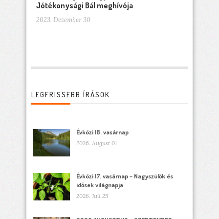
Jótékonysági Bál meghívója
2023. Dezember 30
LEGFRISSEBB ÍRÁSOK
Évközi 18. vasárnap
2026. August 01
Évközi 17. vasárnap – Nagyszülők és
idősek világnapja
2026. Juli 25