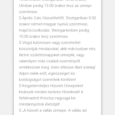
Ulmban pedig 15.00 órakor lesz az ünnepi
szentmise.
 Április 2-án, Húsvéthétfő. Stuttgartban 9.30
órakor német-magyar nyelvű szentmise,
majd locsolkodás. Weingartenben pedig
10.00 órakor lesz szentmise.
 Végül különösen nagy szeretettel
köszöntjük mindazokat, akik márciusban név,
illetve születésnapjukat ünneplik, vagy
valamilyen más családi eseményről
emlékeznek meg. Isten éltesse őket sokáig!
Adjon nekik erőt, egészséget és
boldogságot szeretteik körében!
 Kegyelemteljes Húsvéti Ünnepeket
kívánunk minden kedves Hívünknek! A
feltámadott Krisztus ragyogja be
mindannyiótok életútját!
 „A húsvét a vallás ünnepe. A vallás ad