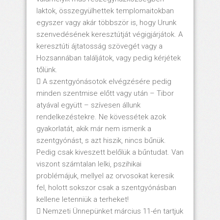
laktok, összegyülhettek templomaitokban
egyszer vagy akár többször is, hogy Urunk
szenvedésének keresztútját végigjárjátok. A
keresztúti ájtatosság szövegét vagy a
Hozsannában találjátok, vagy pedig kérjétek
tőlünk.
 A szentgyónásotok elvégzésére pedig
minden szentmise előtt vagy után – Tibor
atyával együtt – szívesen állunk
rendelkezéstekre. Ne kövessétek azok
gyakorlatát, akik már nem ismerik a
szentgyónást, s azt hiszik, nincs bűnük.
Pedig csak kiveszett belőlük a bűntudat. Van
viszont számtalan lelki, pszihikai
problémájuk, mellyel az orvosokat keresik
fel, holott sokszor csak a szentgyónásban
kellene letenniük a terheket!
 Nemzeti Ünnepünket március 11-én tartjuk