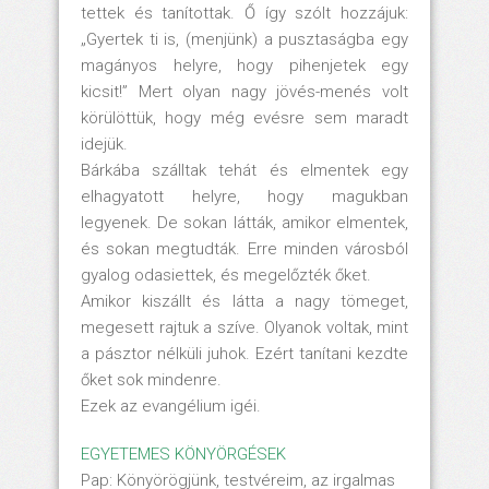
tettek és tanítottak. Ő így szólt hozzájuk:
„Gyertek ti is, (menjünk) a pusztaságba egy
magányos helyre, hogy pihenjetek egy
kicsit!” Mert olyan nagy jövés-menés volt
körülöttük, hogy még evésre sem maradt
idejük.
Bárkába szálltak tehát és elmentek egy
elhagyatott helyre, hogy magukban
legyenek. De sokan látták, amikor elmentek,
és sokan megtudták. Erre minden városból
gyalog odasiettek, és megelőzték őket.
Amikor kiszállt és látta a nagy tömeget,
megesett rajtuk a szíve. Olyanok voltak, mint
a pásztor nélküli juhok. Ezért tanítani kezdte
őket sok mindenre.
Ezek az evangélium igéi.
EGYETEMES KÖNYÖRGÉSEK
Pap: Könyörögjünk, testvéreim, az irgalmas