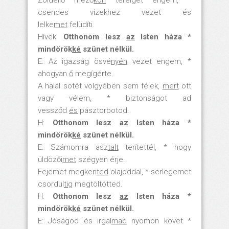
Zöldellő mező
kön
terelget engem, *
csendes vizekhez vezet és
lelke
met
felüdíti.
Hívek:
Otthonom lesz
az
Isten háza *
mindörök
ké
szünet nélkül.
E: Az igazság ösvé
nyén
vezet engem, *
ahogyan
ő
megígérte.
A halál sötét völgyében sem félek,
mert
ott
vagy vélem, * biztonságot ad
vessződ
és
pásztorbotod.
H:
Otthonom lesz
az
Isten háza *
mindörök
ké
szünet nélkül.
E: Számomra asz
talt
terítettél, * hogy
üldözői
met
szégyen érje.
Fejemet megken
ted
olajoddal, * serlegemet
csordul
tig
megtöltötted.
H:
Otthonom lesz
az
Isten háza *
mindörök
ké
szünet nélkül.
E: Jóságod és irgal
mad
nyomon követ *