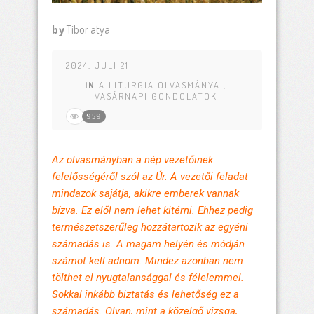
by
Tibor atya
2024. JULI 21
IN
A LITURGIA OLVASMÁNYAI
,
VASÁRNAPI GONDOLATOK
959
Az olvasmányban a nép vezetőinek
felelősségéről szól az Úr. A vezetői feladat
mindazok sajátja, akikre emberek vannak
bízva. Ez elől nem lehet kitérni. Ehhez pedig
természetszerűleg hozzátartozik az egyéni
számadás is. A magam helyén és módján
számot kell adnom. Mindez azonban nem
tölthet el nyugtalansággal és félelemmel.
Sokkal inkább biztatás és lehetőség ez a
számadás. Olyan, mint a közelgő vizsga,