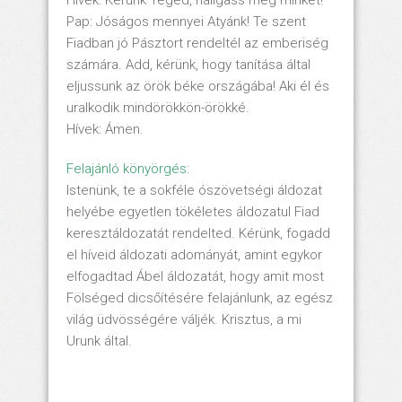
Hívek: Kérünk Téged, hallgass meg minket!
Pap: Jóságos mennyei Atyánk! Te szent
Fiadban jó Pásztort rendeltél az emberiség
számára. Add, kérünk, hogy tanítása által
eljussunk az örök béke országába! Aki él és
uralkodik mindörökkön-örökké.
Hívek: Ámen.
Felajánló könyörgés:
Istenünk, te a sokféle ószövetségi áldozat
helyébe egyetlen tökéletes áldozatul Fiad
keresztáldozatát rendelted. Kérünk, fogadd
el híveid áldozati adományát, amint egykor
elfogadtad Ábel áldozatát, hogy amit most
Fölséged dicsőítésére felajánlunk, az egész
világ üdvösségére váljék. Krisztus, a mi
Urunk által.