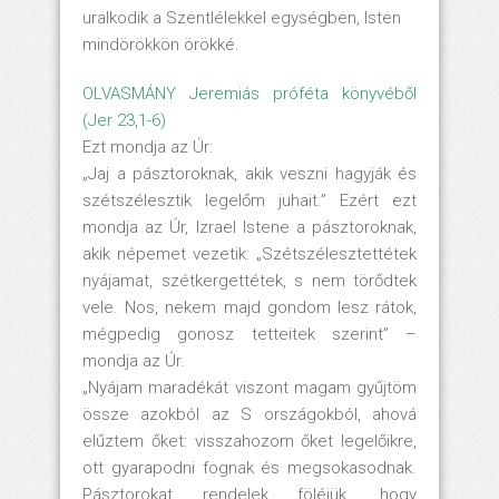
uralkodik a Szentlélekkel egységben, Isten
mindörökkön örökké.
OLVASMÁNY Jeremiás próféta könyvéből
(Jer 23,1-6)
Ezt mondja az Úr:
„Jaj a pásztoroknak, akik veszni hagyják és
szétszélesztik legelőm juhait.” Ezért ezt
mondja az Úr, Izrael Istene a pásztoroknak,
akik népemet vezetik: „Szétszélesztettétek
nyájamat, szétkergettétek, s nem törődtek
vele. Nos, nekem majd gondom lesz rátok,
mégpedig gonosz tetteitek szerint” –
mondja az Úr.
„Nyájam maradékát viszont magam gyűjtöm
össze azokból az S országokból, ahová
elűztem őket: visszahozom őket legelőikre,
ott gyarapodni fognak és megsokasodnak.
Pásztorokat rendelek föléjük, hogy