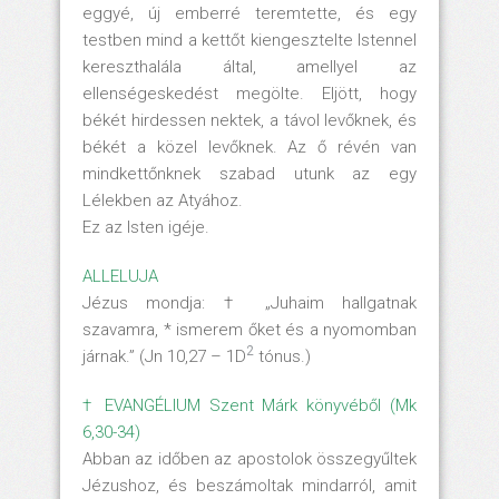
eggyé, új emberré teremtette, és egy
testben mind a kettőt kiengesztelte Istennel
kereszthalála által, amellyel az
ellenségeskedést megölte. Eljött, hogy
békét hirdessen nektek, a távol levőknek, és
békét a közel levőknek. Az ő révén van
mindkettőnknek szabad utunk az egy
Lélekben az Atyához.
Ez az Isten igéje.
ALLELUJA
Jézus mondja: † „Juhaim hallgatnak
szavamra, * ismerem őket és a nyomomban
2
járnak.” (Jn 10,27 – 1D
tónus.)
† EVANGÉLIUM Szent Márk könyvéből (Mk
6,30-34)
Abban az időben az apostolok összegyűltek
Jézushoz, és beszámoltak mindarról, amit