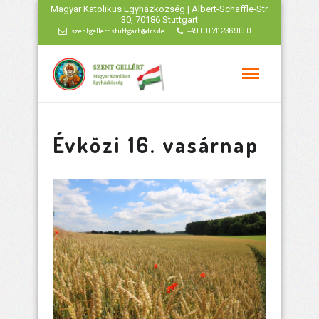
Magyar Katolikus Egyházközség | Albert-Schäffle-Str.
30, 70186 Stuttgart
szentgellert.stuttgart@drs.de
+49 (0) 711 236 919 0
Évközi 16. vasárnap