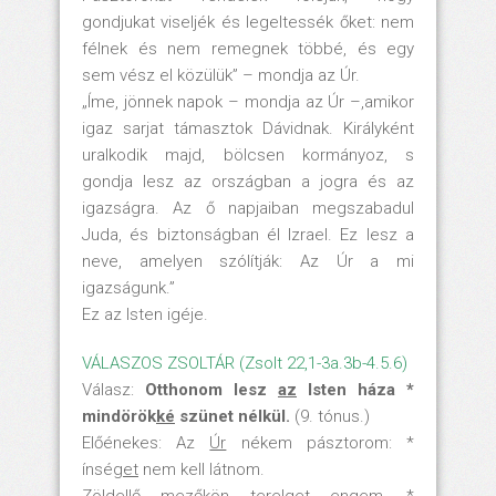
gondjukat viseljék és legeltessék őket: nem
félnek és nem remegnek többé, és egy
sem vész el közülük” – mondja az Úr.
„Íme, jönnek napok – mondja az Úr –,amikor
igaz sarjat támasztok Dávidnak. Királyként
uralkodik majd, bölcsen kormányoz, s
gondja lesz az országban a jogra és az
igazságra. Az ő napjaiban megszabadul
Juda, és biztonságban él Izrael. Ez lesz a
neve, amelyen szólítják: Az Úr a mi
igazságunk.”
Ez az Isten igéje.
VÁLASZOS ZSOLTÁR (Zsolt 22,1-3a.3b-4.5.6)
Válasz:
Otthonom lesz
az
Isten háza *
mindörök
ké
szünet nélkül.
(9. tónus.)
Előénekes: Az
Úr
nékem pásztorom: *
ínsé
get
nem kell látnom.