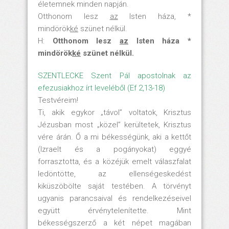
életemnek minden napján.
Otthonom lesz
az
Isten háza, *
mindörök
ké
szünet nélkül.
H:
Otthonom lesz
az
Isten háza *
mindörök
ké
szünet nélkül.
SZENTLECKE Szent Pál apostolnak az
efezusiakhoz írt leveléből (Ef 2,13-18)
Testvéreim!
Ti, akik egykor „távol” voltatok, Krisztus
Jézusban most „közel” kerültetek, Krisztus
vére árán. Ő a mi békességünk, aki a kettőt
(Izraelt és a pogányokat) eggyé
forrasztotta, és a közéjük emelt válaszfalat
ledöntötte, az ellenségeskedést
kiküszöbölte saját testében. A törvényt
ugyanis parancsaival és rendelkezéseivel
együtt érvénytelenítette. Mint
békességszerző a két népet magában