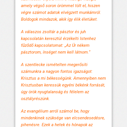
amely végső soron örömmel tölt el, hiszen
végre számot adatok elvégzett munkámról.
Boldogok mindazok, akik így élik életüket.
A válaszos zsoltár a pásztor és juh
kapcsolatán keresztül érzékelti Istenhez
fűződő kapcsolatomat: „Az Úr nékem
pásztorom, ínséget nem kell látnom.“
A szentlecke ismételten megerősíti
számunkra a nagyon fontos igazságot:
Krisztus a mi békességünk. Amennyiben nem
Krisztusban keressük egyéni békénk forrását,
úgy örök nyugtalanság és félelem az
osztályrészünk.
Az evangélium arról számol be, hogy
mindenkinek szüksége van elcsendesedésre,
pihenésre. Ezek a hetek és hónapok az