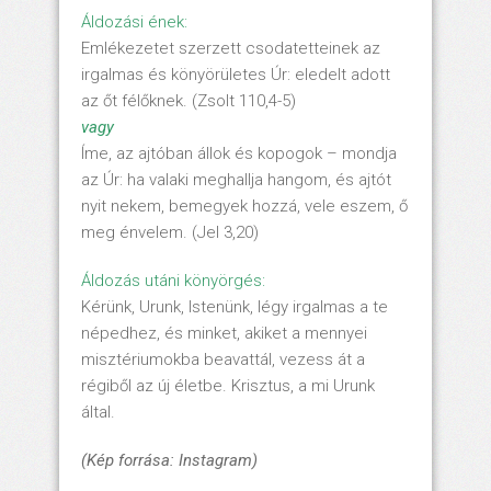
Áldozási ének:
Emlékezetet szerzett csodatetteinek az
irgalmas és könyörületes Úr: eledelt adott
az őt félőknek. (Zsolt 110,4-5)
vagy
Íme, az ajtóban állok és kopogok – mondja
az Úr: ha valaki meghallja hangom, és ajtót
nyit nekem, bemegyek hozzá, vele eszem, ő
meg énvelem. (Jel 3,20)
Áldozás utáni könyörgés:
Kérünk, Urunk, Istenünk, légy irgalmas a te
népedhez, és minket, akiket a mennyei
misztériumokba beavattál, vezess át a
régiből az új életbe. Krisztus, a mi Urunk
által.
(Kép forrása: Instagram)