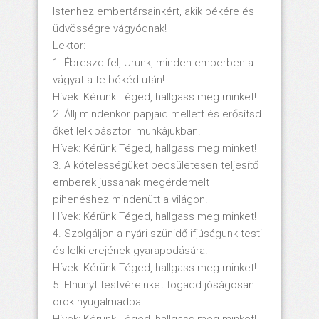
Istenhez embertársainkért, akik békére és
üdvösségre vágyódnak!
Lektor:
1. Ébreszd fel, Urunk, minden emberben a
vágyat a te békéd után!
Hívek: Kérünk Téged, hallgass meg minket!
2. Állj mindenkor papjaid mellett és erősítsd
őket lelkipásztori munkájukban!
Hívek: Kérünk Téged, hallgass meg minket!
3. A kötelességüket becsületesen teljesítő
emberek jussanak megérdemelt
pihenéshez mindenütt a világon!
Hívek: Kérünk Téged, hallgass meg minket!
4. Szolgáljon a nyári szünidő ifjúságunk testi
és lelki erejének gyarapodására!
Hívek: Kérünk Téged, hallgass meg minket!
5. Elhunyt testvéreinket fogadd jóságosan
örök nyugalmadba!