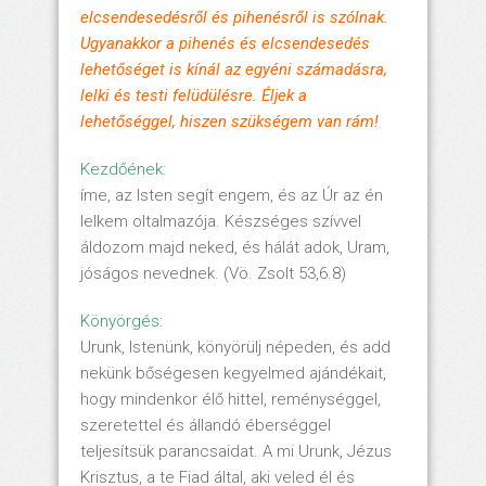
elcsendesedésről és pihenésről is szólnak.
Ugyanakkor a pihenés és elcsendesedés
lehetőséget is kínál az egyéni számadásra,
lelki és testi felüdülésre. Éljek a
lehetőséggel, hiszen szükségem van rám!
Kezdőének:
íme, az Isten segít engem, és az Úr az én
lelkem oltalmazója. Készséges szívvel
áldozom majd neked, és hálát adok, Uram,
jóságos nevednek. (Vö. Zsolt 53,6.8)
Könyörgés:
Urunk, Istenünk, könyörülj népeden, és add
nekünk bőségesen kegyelmed ajándékait,
hogy mindenkor élő hittel, reménységgel,
szeretettel és állandó éberséggel
teljesítsük parancsaidat. A mi Urunk, Jézus
Krisztus, a te Fiad által, aki veled él és