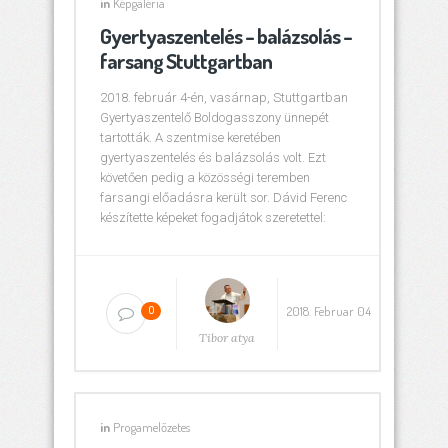
in
Képgaléria
Gyertyaszentelés – balázsolás –
farsang Stuttgartban
2018. február 4-én, vasárnap, Stuttgartban
Gyertyaszentelő Boldogasszony ünnepét
tartották. A szentmise keretében
gyertyaszentelés és balázsolás volt. Ezt
követően pedig a közösségi teremben
farsangi előadásra került sor. Dávid Ferenc
készítette képeket fogadjátok szeretettel:
2018. Februar 04
0
Tibor atya
in
Progamelőzetes