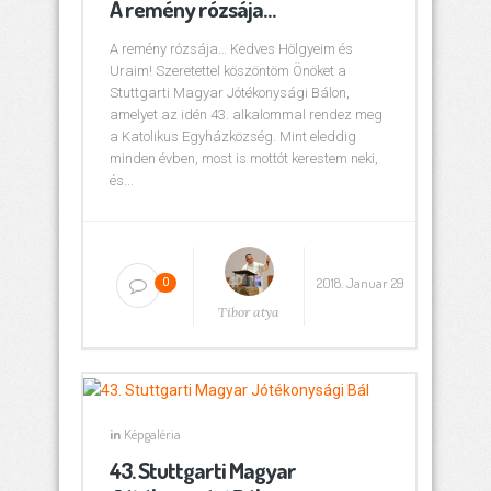
A remény rózsája…
A remény rózsája… Kedves Hölgyeim és
Uraim! Szeretettel köszöntöm Önöket a
Stuttgarti Magyar Jótékonysági Bálon,
amelyet az idén 43. alkalommal rendez meg
a Katolikus Egyházközség. Mint eleddig
minden évben, most is mottót kerestem neki,
és...
2018. Januar 29
0
Tibor atya
in
Képgaléria
43. Stuttgarti Magyar