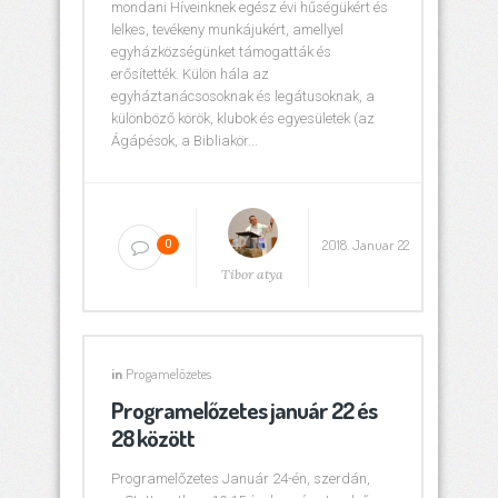
mondani Híveinknek egész évi hűségükért és
lelkes, tevékeny munkájukért, amellyel
egyházközségünket támogatták és
erősítették. Külön hála az
egyháztanácsosoknak és legátusoknak, a
különböző körök, klubok és egyesületek (az
Ágápésok, a Bibliakör...
2018. Januar 22
0
Tibor atya
in
Progamelőzetes
Programelőzetes január 22 és
28 között
Programelőzetes Január 24-én, szerdán,