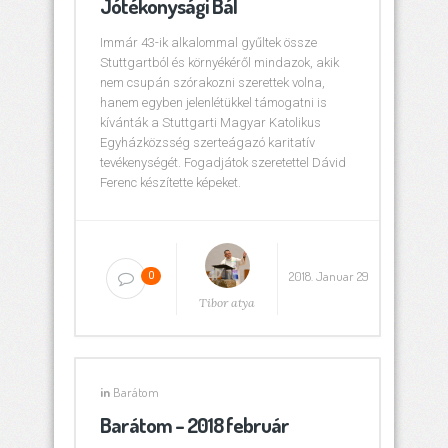
Jótékonysági Bál
Immár 43-ik alkalommal gyűltek össze
Stuttgartból és környékéről mindazok, akik
nem csupán szórakozni szerettek volna,
hanem egyben jelenlétükkel támogatni is
kívánták a Stuttgarti Magyar Katolikus
Egyházközsség szerteágazó karitatív
tevékenységét. Fogadjátok szeretettel Dávid
Ferenc készítette képeket.
2018. Januar 29
0
Tibor atya
in
Barátom
Barátom – 2018 február