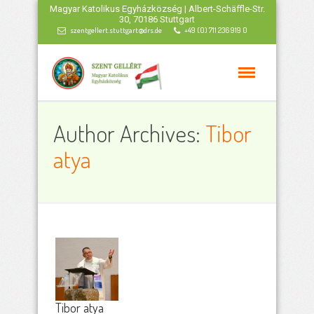
Magyar Katolikus Egyházközség | Albert-Schäffle-Str.
30, 70186 Stuttgart
szentgellert.stuttgart@drs.de
+49 (0) 711 236 919 0
Author Archives:
Tibor
atya
Tibor atya