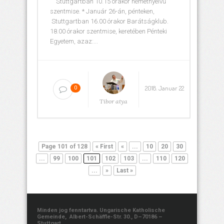
Stuttgartban 10.15 órakor németnyelvű
szentmise. * Január 26-án, pénteken,
Stuttgartban 16.00 órakor Barátságklub.
18.00 órakor szentmise, keretében Pénteki
Egyetem, azaz:...
2018. Januar 22
0
Tibor atya
Page 101 of 128
« First
«
...
10
20
30
...
99
100
101
102
103
...
110
120
...
»
Last »
Minden jog fenntartva. Ungarische Katholische
Gemeinde, Albert-Schäffle-Str. 30., D–70186 –
Stuttgart