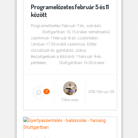
Programelőzetes február 5 és 11
között
Programelőzetes Február 7-én, szerdán,
Stuttgartban 10.15 órakor németnyelvű
szentmise. * Február 8-án, csütörtökön,
Ulmban 17.30 órától szentmise. Előtte
rózsafüzér és gyóntatás, utána
Beszélgetések a Bibliáról. * Február 9-én,
pénteken, Stuttgartban 16.00 órakor...
2018. Februar 05
0
Tibor atya