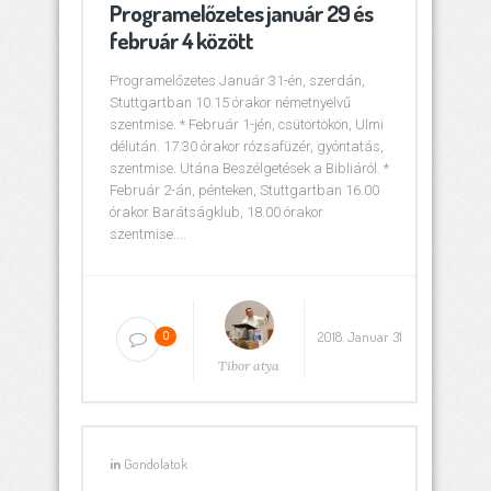
Programelőzetes január 29 és
február 4 között
Programelőzetes Január 31-én, szerdán,
Stuttgartban 10.15 órakor németnyelvű
szentmise. * Február 1-jén, csütörtökön, Ulmi
délután. 17.30 órakor rózsafüzér, gyóntatás,
szentmise. Utána Beszélgetések a Bibliáról. *
Február 2-án, pénteken, Stuttgartban 16.00
órakor Barátságklub, 18.00 órakor
szentmise....
2018. Januar 31
0
Tibor atya
in
Gondolatok