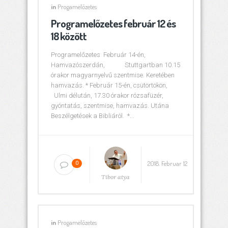
in
Progamelőzetes
Programelőzetes február 12 és
18 között
Programelőzetes Február 14-én,
Hamvazószerdán, Stuttgartban 10.15
órakor magyarnyelvű szentmise. Keretében
hamvazás. * Február 15-én, csütörtökön,
Ulmi délután, 17.30 órakor rózsafüzér,
gyóntatás, szentmise, hamvazás. Utána
Beszélgetések a Bibliáról. *...
2018. Februar 12
0
Tibor atya
in
Progamelőzetes