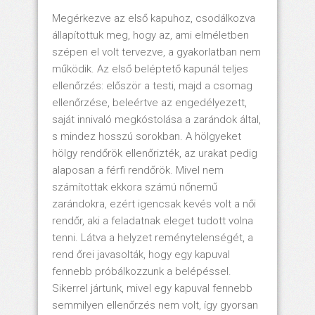
Megérkezve az első kapuhoz, csodálkozva
állapítottuk meg, hogy az, ami elméletben
szépen el volt tervezve, a gyakorlatban nem
működik. Az első beléptető kapunál teljes
ellenőrzés: először a testi, majd a csomag
ellenőrzése, beleértve az engedélyezett,
saját innivaló megkóstolása a zarándok által,
s mindez hosszú sorokban. A hölgyeket
hölgy rendőrök ellenőrizték, az urakat pedig
alaposan a férfi rendőrök. Mivel nem
számítottak ekkora számú nőnemű
zarándokra, ezért igencsak kevés volt a női
rendőr, aki a feladatnak eleget tudott volna
tenni. Látva a helyzet reménytelenségét, a
rend őrei javasolták, hogy egy kapuval
fennebb próbálkozzunk a belépéssel.
Sikerrel jártunk, mivel egy kapuval fennebb
semmilyen ellenőrzés nem volt, így gyorsan