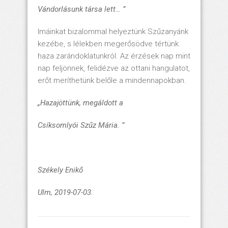
Vándorlásunk társa lett… ”
Imáinkat bizalommal helyeztünk Szűzanyánk
kezébe, s lélekben megerősödve tértünk
haza zarándoklatunkról. Az érzések nap mint
nap feljönnek, felidézve az ottani hangulatot,
erőt meríthetünk belőle a mindennapokban.
„Hazajöttünk, megáldott a
Csíksomlyói Szűz Mária. ”
Székely Enikő
Ulm, 2019-07-03.