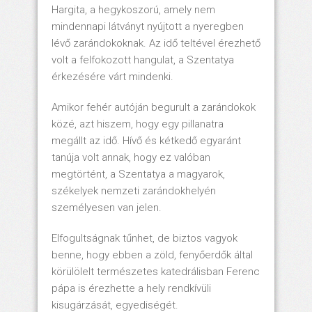
Hargita, a hegykoszorú, amely nem
mindennapi látványt nyújtott a nyeregben
lévő zarándokoknak. Az idő teltével érezhető
volt a felfokozott hangulat, a Szentatya
érkezésére várt mindenki.
Amikor fehér autóján begurult a zarándokok
közé, azt hiszem, hogy egy pillanatra
megállt az idő. Hívő és kétkedő egyaránt
tanúja volt annak, hogy ez valóban
megtörtént, a Szentatya a magyarok,
székelyek nemzeti zarándokhelyén
személyesen van jelen.
Elfogultságnak tűnhet, de biztos vagyok
benne, hogy ebben a zöld, fenyőerdők által
körülölelt természetes katedrálisban Ferenc
pápa is érezhette a hely rendkívüli
kisugárzását, egyediségét.