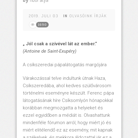
by
Tibor atya
2019. JULI 03
IN
OLVASÓINK ÍRJÁK
1690
„ Jól csak a szívével lát az ember.”
(Antoine de Saint-Exupéry)
A csíkszeredai pápalátogatás margójára
Várakozással telve indultunk útnak Haza,
Csíkszeredába, ahol kedves szülővárosom
történelmi eseményre készült. Ferenc pápa
látogatásának híre Csíksomlyón hónapokkal
korábban megmozgatta a helyieket és
ezzel egyidőben a médiát is. Olvashattunk
mindenféle fórumon arról, hogy miért jó és
miért elitélendő ez az esemény, mit kapnak
a székelyek, és mekkora áldozattal jár ez a