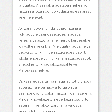
látogatás. A szavak áradatában nehéz volt
kiszűrni a józan gondolkodású és észjárású
véleményeket.
Aki zarándokként indul útnak, kizárja a
külvilágot, elcsendesedik és magában
keresi a válaszokat a felmerülő kérdésekre.
Így volt ez velünk is. A nyugati világban élve
begyűjtöttünk minden szükséges papírt:
iskolai engedélyt, munkahelyi szabadságot,
s repülhettünk vágyakozással telve
Marosvásárhelyre.
Csíkszeredába tartva megállapítottuk, hogy
abba az irányba nagy a forgalom, a
szembejövő forgalom viszont igen szerény.
Mindenki igyekezett megérkezni csütörtök
estére, mivel akkor zárultak a városba
vezető főbb útvonalak.