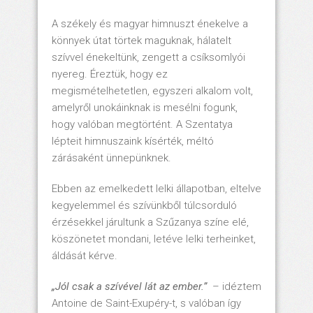
A székely és magyar himnuszt énekelve a
könnyek útat törtek maguknak, hálatelt
szívvel énekeltünk, zengett a csíksomlyói
nyereg. Éreztük, hogy ez
megismételhetetlen, egyszeri alkalom volt,
amelyről unokáinknak is mesélni fogunk,
hogy valóban megtörtént. A Szentatya
lépteit himnuszaink kísérték, méltó
zárásaként ünnepünknek.
Ebben az emelkedett lelki állapotban, eltelve
kegyelemmel és szívünkből túlcsorduló
érzésekkel járultunk a Szűzanya színe elé,
köszönetet mondani, letéve lelki terheinket,
áldását kérve.
„Jól csak a szívével lát az ember.”
– idéztem
Antoine de Saint-Exupéry-t, s valóban így