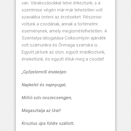
van. Várakozásokkal telve érkeztünk, s a
szentmise végén már-már lehetetlen volt
szavakba önteni az érzéseket. Részesei
voltunk a csodának, annak a történelmi
eseménynek, amely megismételhetetlen. A
Szentatya látogatása Csíksomlyón ajándék
volt számunkra és Önmaga számára is.
Együtt jártunk az úton, együtt imádkoztunk,
énekeltünk, és együtt éltük meg a csodát!
„Győzelemről énekeljen
Napkelet és napnyugat,
Millió szív összecsengjen,
Magasztalja az Urat!
Krisztus újra földre szállott,