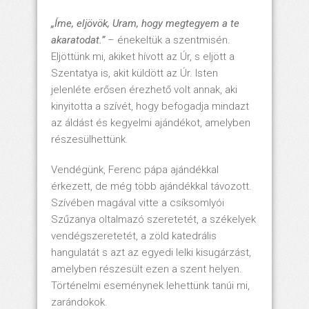
„Íme, eljövök, Uram, hogy megtegyem a te
akaratodat.
”
– énekeltük a szentmisén.
Eljöttünk mi, akiket hívott az Úr, s eljött a
Szentatya is, akit küldött az Úr. Isten
jelenléte erősen érezhető volt annak, aki
kinyitotta a szívét, hogy befogadja mindazt
az áldást és kegyelmi ajándékot, amelyben
részesülhettünk.
Vendégünk, Ferenc pápa ajándékkal
érkezett, de még több ajándékkal távozott.
Szívében magával vitte a csíksomlyói
Szűzanya oltalmazó szeretetét, a székelyek
vendégszeretetét, a zöld katedrális
hangulatát s azt az egyedi lelki kisugárzást,
amelyben részesült ezen a szent helyen.
Történelmi eseménynek lehettünk tanúi mi,
zarándokok.