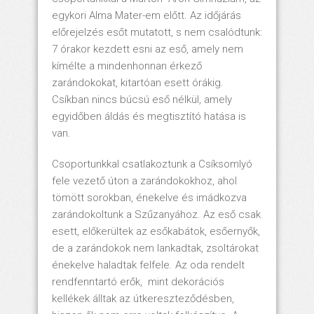
egykori Alma Mater-em előtt. Az időjárás
előrejelzés esőt mutatott, s nem csalódtunk:
7 órakor kezdett esni az eső, amely nem
kímélte a mindenhonnan érkező
zarándokokat, kitartóan esett órákig.
Csíkban nincs búcsú eső nélkül, amely
egyidőben áldás és megtisztító hatása is
van.
Csoportunkkal csatlakoztunk a Csíksomlyó
fele vezető úton a zarándokokhoz, ahol
tömött sorokban, énekelve és imádkozva
zarándokoltunk a Szűzanyához. Az eső csak
esett, előkerültek az esőkabátok, esőernyők,
de a zarándokok nem lankadtak, zsoltárokat
énekelve haladtak felfele. Az oda rendelt
rendfenntartó erők, mint dekorációs
kellékek álltak az útkereszteződésben,