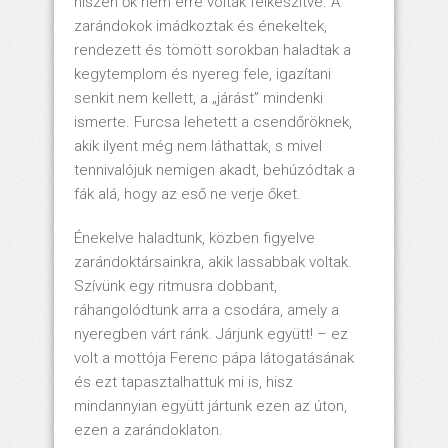
hiszen ők nem erre voltak felkészítve. A
zarándokok imádkoztak és énekeltek,
rendezett és tömött sorokban haladtak a
kegytemplom és nyereg fele, igazítani
senkit nem kellett, a „járást” mindenki
ismerte. Furcsa lehetett a csendőröknek,
akik ilyent még nem láthattak, s mivel
tennivalójuk nemigen akadt, behúzódtak a
fák alá, hogy az eső ne verje őket.
Énekelve haladtunk, közben figyelve
zarándoktársainkra, akik lassabbak voltak.
Szívünk egy ritmusra dobbant,
ráhangolódtunk arra a csodára, amely a
nyeregben várt ránk. Járjunk együtt! – ez
volt a mottója Ferenc pápa látogatásának
és ezt tapasztalhattuk mi is, hisz
mindannyian együtt jártunk ezen az úton,
ezen a zarándoklaton.