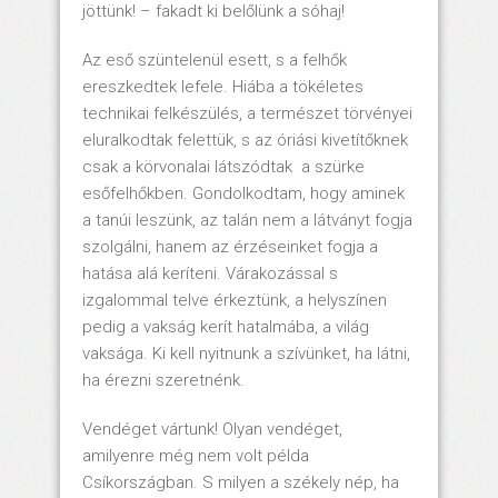
jöttünk! – fakadt ki belőlünk a sóhaj!
Az eső szüntelenül esett, s a felhők
ereszkedtek lefele. Hiába a tökéletes
technikai felkészülés, a természet törvényei
eluralkodtak felettük, s az óriási kivetítőknek
csak a körvonalai látszódtak a szürke
esőfelhőkben. Gondolkodtam, hogy aminek
a tanúi leszünk, az talán nem a látványt fogja
szolgálni, hanem az érzéseinket fogja a
hatása alá keríteni. Várakozással s
izgalommal telve érkeztünk, a helyszínen
pedig a vakság kerít hatalmába, a világ
vaksága. Ki kell nyitnunk a szívünket, ha látni,
ha érezni szeretnénk.
Vendéget vártunk! Olyan vendéget,
amilyenre még nem volt példa
Csíkországban. S milyen a székely nép, ha