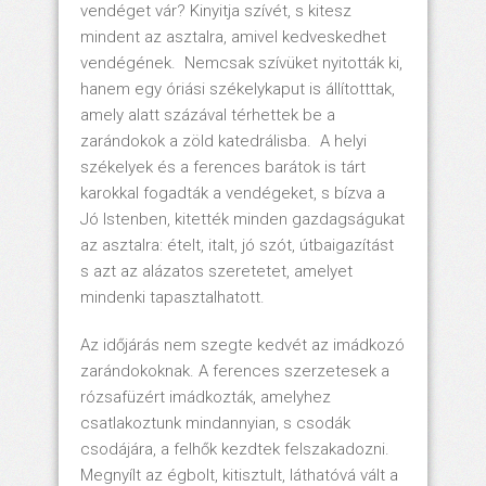
vendéget vár? Kinyitja szívét, s kitesz
mindent az asztalra, amivel kedveskedhet
vendégének. Nemcsak szívüket nyitották ki,
hanem egy óriási székelykaput is állítotttak,
amely alatt százával térhettek be a
zarándokok a zöld katedrálisba. A helyi
székelyek és a ferences barátok is tárt
karokkal fogadták a vendégeket, s bízva a
Jó Istenben, kitették minden gazdagságukat
az asztalra: ételt, italt, jó szót, útbaigazítást
s azt az alázatos szeretetet, amelyet
mindenki tapasztalhatott.
Az időjárás nem szegte kedvét az imádkozó
zarándokoknak. A ferences szerzetesek a
rózsafüzért imádkozták, amelyhez
csatlakoztunk mindannyian, s csodák
csodájára, a felhők kezdtek felszakadozni.
Megnyílt az égbolt, kitisztult, láthatóvá vált a