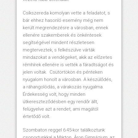
Csíkszereda komolyan vette a feladatot, s
bár ehhez hasonló esemény még nem
került megrendezésre a városban, ennek
ellenére szakemberek és önkéntesek
segítségével mindent részletesen
megterveztek, s felkészülve várták
mindazokat a vendégeket, akik az előzetes
rémhírek ellenére is vették a fáradtságot és
jelen voltak. Csütörtökön és pénteken
nyugalom honolt a városban. A készülődés,
a ráhangolódás, a várakozás nyugalma.
Érdekesség volt, hogy minden
útkereszteződésben egy rendőr állt,
felügyelve azt a rendet, ami magától
értetődő volt.
Szombaton reggel 6:45-kor találkoztunk
csoportunkkal a Márton Áron Gimnázium, az