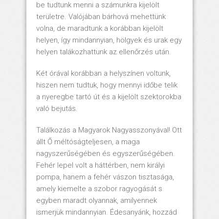
be tudtunk menni a számunkra kijelölt
területre. Valójában bárhová mehettünk
volna, de maradtunk a korábban kijelölt
helyen, így mindannyian, hölgyek és urak egy
helyen talákozhattunk az ellenőrzés után.
Két órával korábban a helyszínen voltunk,
hiszen nem tudtuk, hogy mennyi időbe telik
a nyeregbe tartó út és a kijelölt szektorokba
való bejutás.
Találkozás a Magyarok Nagyasszonyával! Ott
állt Ő méltóságteljesen, a maga
nagyszerűségében és egyszerűségében.
Fehér lepel volt a háttérben, nem királyi
pompa, hanem a fehér vászon tisztasága,
amely kiemelte a szobor ragyogását s
egyben maradt olyannak, amilyennek
ismerjük mindannyian. Édesanyánk, hozzád