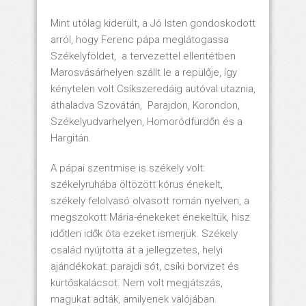
Mint utólag kiderült, a Jó Isten gondoskodott
arról, hogy Ferenc pápa meglátogassa
Székelyföldet, a tervezettel ellentétben
Marosvásárhelyen szállt le a repülője, így
kénytelen volt Csíkszeredáig autóval utaznia,
áthaladva Szovátán, Parajdon, Korondon,
Székelyudvarhelyen, Homoródfürdőn és a
Hargitán.
A pápai szentmise is székely volt:
székelyruhába öltözött kórus énekelt,
székely felolvasó olvasott román nyelven, a
megszokott Mária-énekeket énekeltük, hisz
időtlen idők óta ezeket ismerjük. Székely
család nyújtotta át a jellegzetes, helyi
ajándékokat: parajdi sót, csíki borvizet és
kürtőskalácsot. Nem volt megjátszás,
magukat adták, amilyenek valójában.