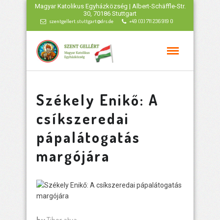
Magyar Katolikus Egyházközség | Albert-Schäffle-Str.
30, 70186 Stuttgart
szentgellert.stuttgart@drs.de
+49 (0) 711 236 919 0
Székely Enikő: A
csíkszeredai
pápalátogatás
margójára