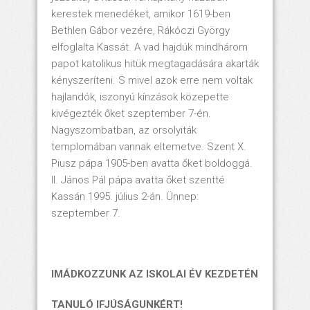
kerestek menedéket, amikor 1619-ben
Bethlen Gábor vezére, Rákóczi György
elfoglalta Kassát. A vad hajdúk mindhárom
papot katolikus hitük megtagadására akarták
kényszeríteni. S mivel azok erre nem voltak
hajlandók, iszonyú kínzások közepette
kivégezték őket szeptember 7-én.
Nagyszombatban, az orsolyiták
templomában vannak eltemetve. Szent X.
Piusz pápa 1905-ben avatta őket boldoggá.
II. János Pál pápa avatta őket szentté
Kassán 1995. július 2-án. Ünnep:
szeptember 7.
IMÁDKOZZUNK AZ ISKOLAI ÉV KEZDETÉN
TANULÓ IFJÚSÁGUNKÉRT!