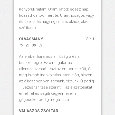
Könyörülj rajtam, Uram; látod: egész nap
hozzád kiáltok, mert te, Uram, jóságos vagy
és szelíd, és nagy irgalmú azokhoz, akik
szólítanak.
OLVASMÁNY
Sir 3,
19
–21. 30–31
Az ember hajlamos a hiúságra és a
büszkeségre. Ez a magatartás
ellenszenvessé teszi az emberek előtt, és
még inkább indokolatlan Isten előtt, hiszen
az ő kezében van sorsunk, életünk. Ő pedig
– Jézus tanítása szerint – az alázatosakat
emeli fel és segíti kegyelmével, a
gőgöseket pedig megalázza.
VÁLASZOS ZSOLTÁR