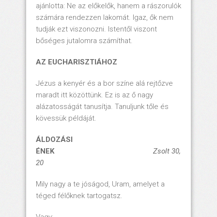
ajánlotta: Ne az előkelők, hanem a rászorulók
számára rendezzen lakomát. Igaz, ők nem
tudják ezt viszonozni. Istentől viszont
bőséges jutalomra számíthat.
AZ EUCHARISZTIÁHOZ
Jézus a kenyér és a bor színe alá rejtőzve
maradt itt közöttünk. Ez is az ő nagy
alázatosságát tanusítja. Tanuljunk tőle és
kövessük példáját.
ÁLDOZÁSI
ÉNEK
Zsolt 30,
20
Mily nagy a te jóságod, Uram, amelyet a
téged félőknek tartogatsz.