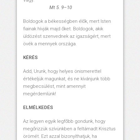
Vagy:
Mt 5. 9–10
Boldogok a békességben élők, mert Isten
fiainak hívják majd őket. Boldogok, akik
üldözést szenvednek az igazságért, mert
övék a mennyek országa.
KÉRÉS
Add, Urunk, hogy helyes önismerettel
értékeljük magunkat, és ne kívánjunk több
megbecsülést, mint amennyit
megérdemlünk!
ELMÉLKEDÉS
Az legyen egyik legfőbb gondunk, hogy
megőrizzük szívünkben a feltámadt Krisztus
örömét. Ezt azzal bizonyíthatjuk, ha