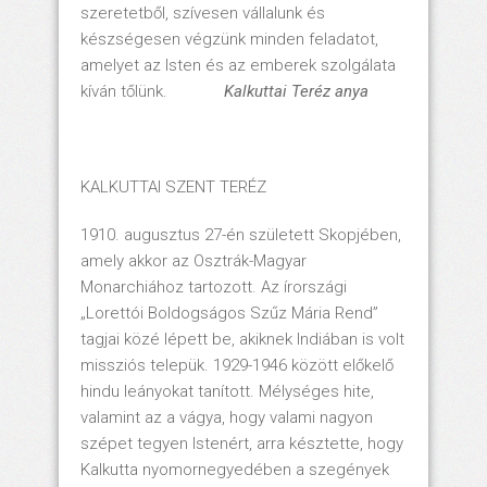
szeretetből, szívesen vállalunk és
készségesen végzünk minden feladatot,
amelyet az Isten és az emberek szolgálata
kíván tőlünk.
Kalkuttai Teréz anya
KALKUTTAI SZENT TERÉZ
1910. augusztus 27-én született Skopjében,
amely akkor az Osztrák-Magyar
Monarchiához tartozott. Az írországi
„Lorettói Boldogságos Szűz Mária Rend”
tagjai közé lépett be, akiknek Indiában is volt
missziós telepük. 1929-1946 között előkelő
hindu leányokat tanított. Mélységes hite,
valamint az a vágya, hogy valami nagyon
szépet tegyen Istenért, arra késztette, hogy
Kalkutta nyomornegyedében a szegények