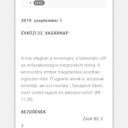
1082
2019. szeptember 1.
ÉVKÖZI 22. VASÁRNAP
A mai világban a versengés, a tülekedés, sőt
az erőszakosság is megszokott dolog. A
keresztény ember magatartása azonban
egészen más. Ő ugyanis annak a Jézusnak
követője, aki ezt mondta: „Tanuljatok tőlem,
mert szelíd vagyok és alázatos szívű” (Mt
11,29).
KEZDŐÉNEK
Zsolt 85, 3.
5