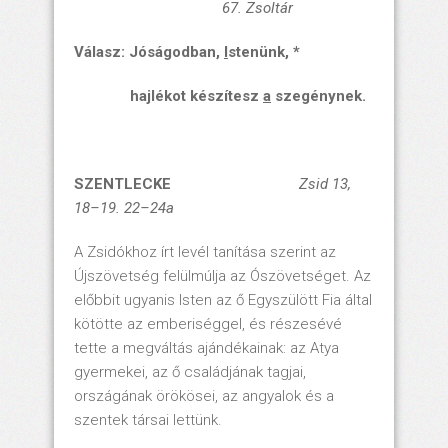
67. Zsoltár
Válasz: Jóságodban,
I
stenünk, *
hajlékot készítesz
a
szegénynek.
SZENTLECKE
Zsid 13,
18–19. 22–24a
A Zsidókhoz írt levél tanítása szerint az
Újszövetség felülmúlja az Ószövetséget. Az
előbbit ugyanis Isten az ő Egyszülött Fia által
kötötte az emberiséggel, és részesévé
tette a megváltás ajándékainak: az Atya
gyermekei, az ő családjának tagjai,
országának örökösei, az angyalok és a
szentek társai lettünk.