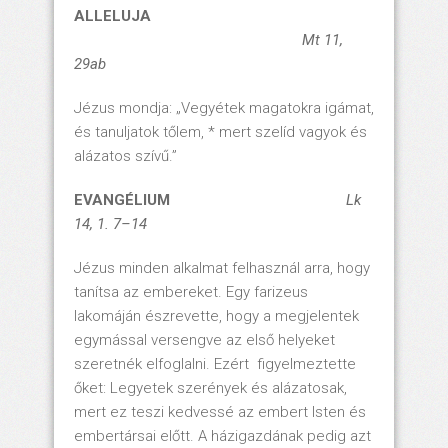
ALLELUJA
Mt 11,
29ab
Jézus mondja: „Vegyétek magatokra igámat,
és tanuljatok tőlem, * mert szelíd vagyok és
alázatos szívű.”
EVANGÉLIUM
Lk
14, 1. 7–14
Jézus minden alkalmat felhasznál arra, hogy
tanítsa az embereket. Egy farizeus
lakomáján észrevette, hogy a megjelentek
egymással versengve az első helyeket
szeretnék elfoglalni. Ezért figyelmeztette
őket: Legyetek szerények és alázatosak,
mert ez teszi kedvessé az embert Isten és
embertársai előtt. A házigazdának pedig azt