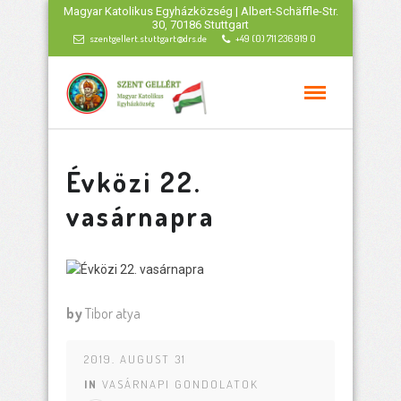
Magyar Katolikus Egyházközség | Albert-Schäffle-Str.
30, 70186 Stuttgart
szentgellert.stuttgart@drs.de
+49 (0) 711 236 919 0
Évközi 22.
vasárnapra
by
Tibor atya
2019. AUGUST 31
IN
VASÁRNAPI GONDOLATOK