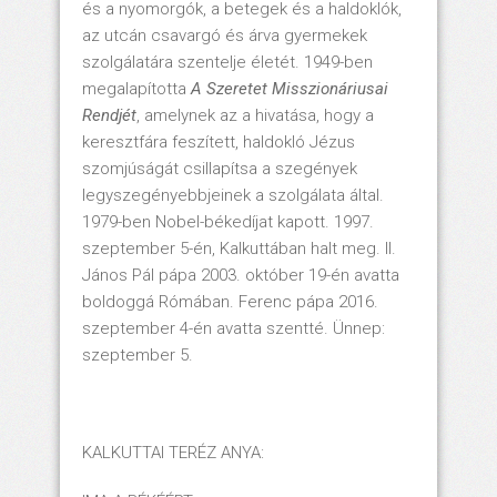
és a nyomorgók, a betegek és a haldoklók,
az utcán csavargó és árva gyermekek
szolgálatára szentelje életét. 1949-ben
megalapította
A Szeretet Misszionáriusai
Rendjét
, amelynek az a hivatása, hogy a
keresztfára feszített, haldokló Jézus
szomjúságát csillapítsa a szegények
legyszegényebbjeinek a szolgálata által.
1979-ben Nobel-békedíjat kapott. 1997.
szeptember 5-én, Kalkuttában halt meg. II.
János Pál pápa 2003. október 19-én avatta
boldoggá Rómában. Ferenc pápa 2016.
szeptember 4-én avatta szentté. Ünnep:
szeptember 5.
KALKUTTAI TERÉZ ANYA: