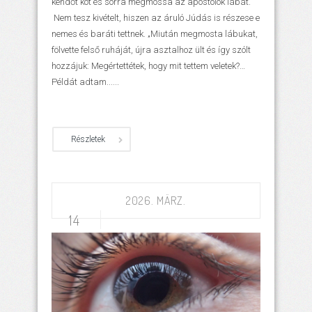
kendőt köt és sorra megmossa az apostolok lábát.
Nem tesz kivételt, hiszen az áruló Júdás is részese e
nemes és baráti tettnek. „Miután megmosta lábukat,
fölvette felső ruháját, újra asztalhoz ült és így szólt
hozzájuk: Megértettétek, hogy mit tettem veletek?…
Példát adtam......
Részletek
2026. MÄRZ.
14