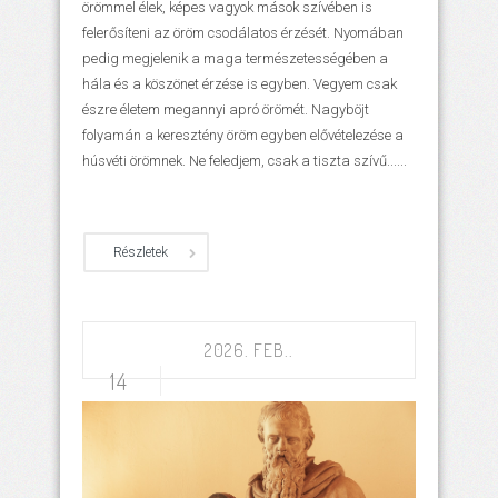
örömmel élek, képes vagyok mások szívében is
felerősíteni az öröm csodálatos érzését. Nyomában
pedig megjelenik a maga természetességében a
hála és a köszönet érzése is egyben. Vegyem csak
észre életem megannyi apró örömét. Nagyböjt
folyamán a keresztény öröm egyben elővételezése a
húsvéti örömnek. Ne feledjem, csak a tiszta szívű......
Részletek
2026. FEB..
14