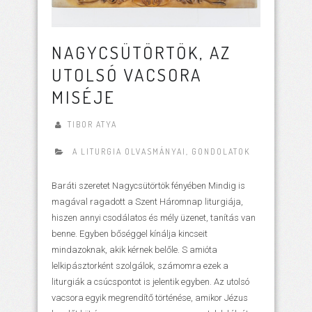
NAGYCSÜTÖRTÖK, AZ
UTOLSÓ VACSORA
MISÉJE
TIBOR ATYA
A LITURGIA OLVASMÁNYAI
,
GONDOLATOK
Baráti szeretet Nagycsütörtök fényében Mindig is
magával ragadott a Szent Háromnap liturgiája,
hiszen annyi csodálatos és mély üzenet, tanítás van
benne. Egyben bőséggel kínálja kincseit
mindazoknak, akik kérnek belőle. S amióta
lelkipásztorként szolgálok, számomra ezek a
liturgiák a csúcspontot is jelentik egyben. Az utolsó
vacsora egyik megrendítő történése, amikor Jézus