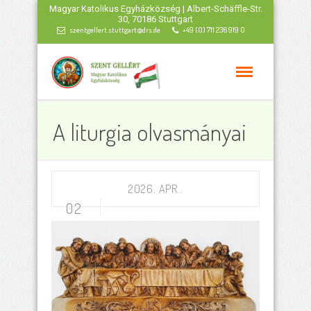
Magyar Katolikus Egyházközség | Albert-Schäffle-Str.
30, 70186 Stuttgart
szentgellert.stuttgart@drs.de
+49 (0) 711 236 919 0
A liturgia olvasmányai
2026. APR..
02