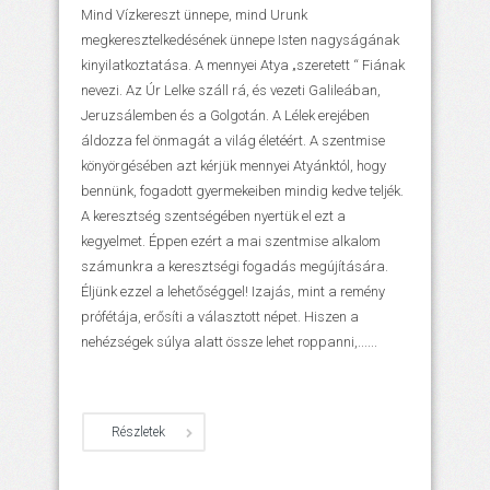
Mind Vízkereszt ünnepe, mind Urunk
megkeresztelkedésének ünnepe Isten nagyságának
kinyilatkoztatása. A mennyei Atya „szeretett “ Fiának
nevezi. Az Úr Lelke száll rá, és vezeti Galileában,
Jeruzsálemben és a Golgotán. A Lélek erejében
áldozza fel önmagát a világ életéért. A szentmise
könyörgésében azt kérjük mennyei Atyánktól, hogy
bennünk, fogadott gyermekeiben mindig kedve teljék.
A keresztség szentségében nyertük el ezt a
kegyelmet. Éppen ezért a mai szentmise alkalom
számunkra a keresztségi fogadás megújítására.
Éljünk ezzel a lehetőséggel! Izajás, mint a remény
prófétája, erősíti a választott népet. Hiszen a
nehézségek súlya alatt össze lehet roppanni,......
Részletek