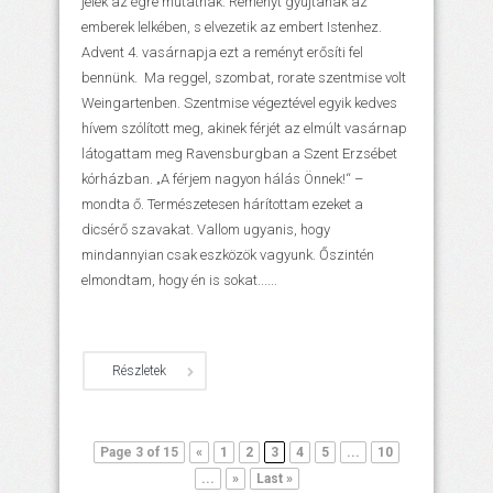
jelek az égre mutatnak. Reményt gyújtanak az
emberek lelkében, s elvezetik az embert Istenhez.
Advent 4. vasárnapja ezt a reményt erősíti fel
bennünk. Ma reggel, szombat, rorate szentmise volt
Weingartenben. Szentmise végeztével egyik kedves
hívem szólított meg, akinek férjét az elmúlt vasárnap
látogattam meg Ravensburgban a Szent Erzsébet
kórházban. „A férjem nagyon hálás Önnek!“ –
mondta ő. Természetesen hárítottam ezeket a
dicsérő szavakat. Vallom ugyanis, hogy
mindannyian csak eszközök vagyunk. Őszintén
elmondtam, hogy én is sokat......
Részletek
Page 3 of 15
«
1
2
3
4
5
...
10
...
»
Last »