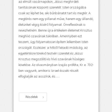
az elmúlt vasárnapokon, Jézus meghirdeti
tanításának központi üzenetét: Isten országába
csak az léphet be, aki bűnbánatot tart és megtér. A
megtérés nem egy pillanat műve, hanem egy állandó,
életünket végig kísérő folyamat. Önreflexiónak is
nevezhetném. Benne újra értékelem életemet Krisztus
meghívó szavának tükrében. Amennyiben ezt
teszem, úgy folyamatosan építem lelkemben Isten
országát. Eszközei: a hitből fakadó imádság, az
egyetértésre törekvő testvéri szeretet és Jézus
Krisztus megszólító és hívó szavának hűséges
követése. Az olvasmányban Izajás próféta, Kr. e. 732-
ben vagyunk, amikoris Izrael északi részét
elfoglalják az asszírok, és......
Részletek