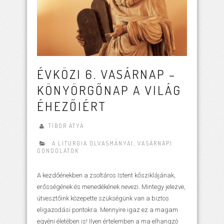
ÉVKÖZI 6. VASÁRNAP –
KÖNYÖRGŐNAP A VILÁG
ÉHEZŐIÉRT
TIBOR ATYA
A LITURGIA OLVASMÁNYAI
,
VASÁRNAPI
GONDOLATOK
A kezdőénekben a zsoltáros Istent kősziklájának,
erősségének és menedékének nevezi. Mintegy jelezve,
útvesztőink közepette szükségünk van a biztos
eligazodási pontokra. Mennyire igaz ez a magam
egyéni életében is! Ilyen értelemben a ma elhangzó