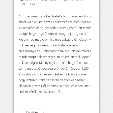
A LITURGIA OLVASMÁNYAI
,
VASÁRNAPI
GONDOLATOK
A búzaszem csendben hal el a föld mélyében, hogy új
életet kezdjen, kalászt és sokszoros termést hozzon.
Az örökkévalóság beszédes „csendjében“ lett testté
az Ige, hogy majd földünkön meghaljon, új életet
kezdjen és megteremje a megváltás gyümölcsét. A
bölcsesség dicséretéről hallhatunk az első
olvasmányban. Emberként szükségünk van mind a
mindennapi bölcsességre, mind az Istentől kapott
bölcsességre. Mennyire jó tudnom, hogy tőlem sem
vonja meg a bölcsesség ajándékát. Csupán kellő
alázatosságban kérnem kell ezt a bölcsességet,
hogy aztán birtokában Isten szándéka szerint
élhessek. Szent Pál apostola a szentleckében Isten
örök tervéről szól. Szeretetből......
Részletek