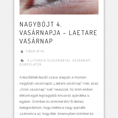
NAGYBÖJT 4.
VASÁRNAPJA – LAETARE
VASÁRNAP
TIBOR ATYA
A LITURGIA OLVASMÁNYAI
,
VASÁRNAPI
GONDOLATOK
A kezdőének kezdő szava alapján a mostani
nagyböjti vasárnapot „Laetare vasárnap“-nak, azaz
„Öröm vasárnap“-nak“ nevezzük. Az öröm emberi
életünk egyik legnagyobb kincse és ajándéka is
egyben. Örömben és örömmel élni! Érdemes
belegondolnom, hogy mekkora nagy ajándék
számomra az, hogy élek. Amennyiben örömben és