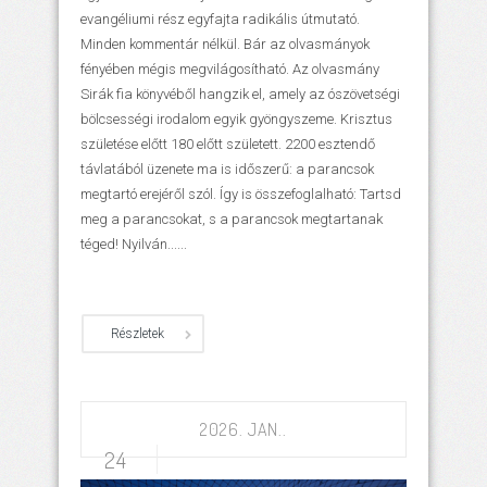
evangéliumi rész egyfajta radikális útmutató.
Minden kommentár nélkül. Bár az olvasmányok
fényében mégis megvilágosítható. Az olvasmány
Sirák fia könyvéből hangzik el, amely az ószövetségi
bölcsességi irodalom egyik gyöngyszeme. Krisztus
születése előtt 180 előtt született. 2200 esztendő
távlatából üzenete ma is időszerű: a parancsok
megtartó erejéről szól. Így is összefoglalható: Tartsd
meg a parancsokat, s a parancsok megtartanak
téged! Nyilván......
Részletek
2026. JAN..
24