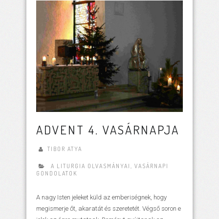
ADVENT 4. VASÁRNAPJA
TIBOR ATYA
A LITURGIA OLVASMÁNYAI
,
VASÁRNAPI
GONDOLATOK
A nagy Isten jeleket küld az emberiségnek, hogy
megismerje őt, akaratát és szeretetét. Végső soron e