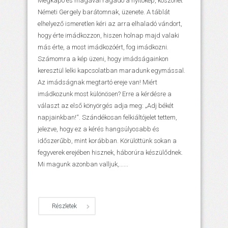
Megkapó és magával ragadó a nyitókép, köszönet
Németi Gergely barátomnak, üzenete. A táblát
elhelyező ismeretlen kéri az arra elhaladó vándort,
hogy érte imádkozzon, hiszen holnap majd valaki
más érte, a most imádkozóért, fog imádkozni.
Számomra a kép üzeni, hogy imádságainkon
keresztül lelki kapcsolatban maradunk egymással.
Az imádságnak megtartó ereje van! Miért
imádkozunk most különösen? Erre a kérdésre a
választ az első könyörgés adja meg: „Adj békét
napjainkban!“. Szándékosan felkiáltójelet tettem,
jelezve, hogy ez a kérés hangsúlyosabb és
időszerűbb, mint korábban. Körülöttünk sokan a
fegyverek erejében hisznek, háborúra készülődnek.
Mi magunk azonban valljuk,......
Részletek