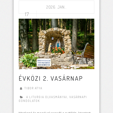
2026. JAN..
17
ÉVKÖZI 2. VASÁRNAP
TIBOR ATYA
A LITURGIA OLVASMÁNYAI
,
VASÁRNAPI
GONDOLATOK