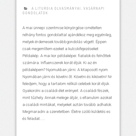
A LITURGIA OLVASMÁNYAI
,
VASÁRNAPI
GONDOLATOK
A mai ünnepi szentmise könyörgése ismételten
néhány fontos gondolattal ajándékoz meg egyénileg,
melyek érdemesek továbbgondolás végett. Éppen
csak megemlítem ezeket a kulcskifejezéseket:
Példakép. A mai kor példaképei: fiatalok és felnőttek
számára. Influenszerek korát éljük. Ki az én
példaképem? Nyomukban járni. A kitaposott nyom.
Nyomában járni és követni őt. Követni és kikövetni! Nr
feledjem, hogy a tartalom nélküli celebek korát éljük.
Gyakorolni a családi élet erényeit. A családi fészek,
mint tűzhely. Annak melege átjár, s eltanulom azokat
a családi mintákat, melyeket aztán tovább adhatok.
Megmaradni a szeretetben. Életre szóló küldetés es
és feladat......