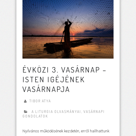
ÉVKÖZI 3. VASÁRNAP –
ISTEN IGÉJÉNEK
VASÁRNAPJA
TIBOR ATYA
A LITURGIA OLVASMÁNYAI
,
VASÁRNAPI
GONDOLATOK
Nyilvános működésének kezdetén, erről hallhattunk