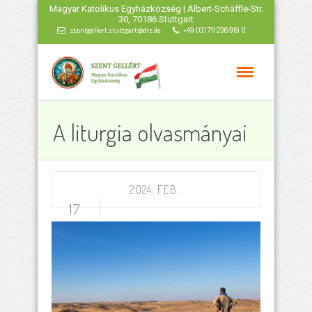
Magyar Katolikus Egyházközség | Albert-Schäffle-Str.
30, 70186 Stuttgart
szentgellert.stuttgart@drs.de
+49 (0) 711 236 919 0
A liturgia olvasmányai
2024. FEB..
17