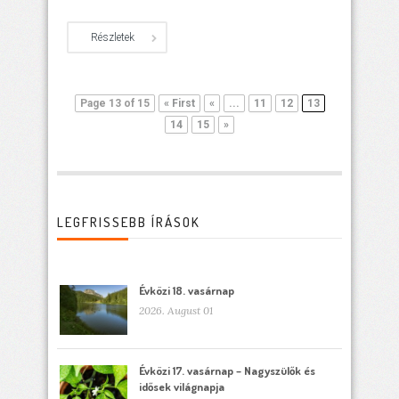
Részletek
Page 13 of 15
« First
«
...
11
12
13
14
15
»
LEGFRISSEBB ÍRÁSOK
Évközi 18. vasárnap
2026. August 01
Évközi 17. vasárnap – Nagyszülők és
idősek világnapja