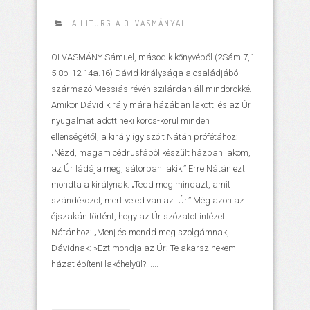
A LITURGIA OLVASMÁNYAI
OLVASMÁNY Sámuel, második könyvéből (2Sám 7,1-
5.8b-12.14a.16) Dávid királysága a családjából
származó Messiás révén szilárdan áll mindörökké.
Amikor Dávid király mára házában lakott, és az Úr
nyugalmat adott neki körös-körül minden
ellenségétől, a király így szólt Nátán prófétához:
„Nézd, magam cédrusfából készült házban lakom,
az Úr ládája meg, sátorban lakik.” Erre Nátán ezt
mondta a királynak: „Tedd meg mindazt, amit
szándékozol, mert veled van az. Úr.” Még azon az
éjszakán történt, hogy az Úr szózatot intézett
Nátánhoz: „Menj és mondd meg szolgámnak,
Dávidnak: »Ezt mondja az Úr: Te akarsz nekem
házat építeni lakóhelyül?......