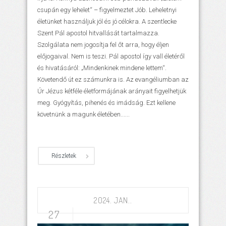
csupán egy lehelet“ – figyelmeztet Jób. Leheletnyi
életünket használjuk jól és jó célokra. A szentlecke
Szent Pál apostol hitvallását tartalmazza.
Szolgálata nem jogosítja fel őt arra, hogy éljen
előjogaival. Nem is teszi. Pál apostol így vall életéről
és hivatásáról: „Mindenkinek mindene lettem“.
Követendő út ez számunkra is. Az evangéliumban az
Úr Jézus kétféle életformájának arányait figyelhetjük
meg. Gyógyítás, pihenés és imádság. Ezt kellene
követnünk a magunk életében......
Részletek
2024. JAN..
27