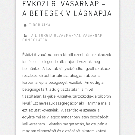
ÉVKÖZI 6. VASÁRNAP –
A BETEGEK VILÁGNAPJA
TIBOR ATYA
A LITURGIA OLVASMÁNYAI
,
VASÁRNAPI
GONDOLATOK
Évközi 6. vasárnapon a kijelölt szentírási szakaszok
ismételten sok gondolattal ajándékoznak meg
bennünket. A Leviták könyvéből elhangzott szakasz
részletes leírást tartalmaz, ahogyan abban a
korban a lepra betegségét kezelték. „Ameddig a
betegsége tart, addig tisztátalan, s mivel
tisztátalan, lakjék elkülönítve, tartózkodjék a táboron
kívül.” Ezt nevezzük szegregációnak! – Mintha ma is
ezt az utat követnénk… A szentlecke üzenete is
egyértelmű és világos: mindenben Isten dicsőségét
kell keresnem. Helytelen magatartás, ha csupán a
magam elismerését és dicsőítését akarom kivívni