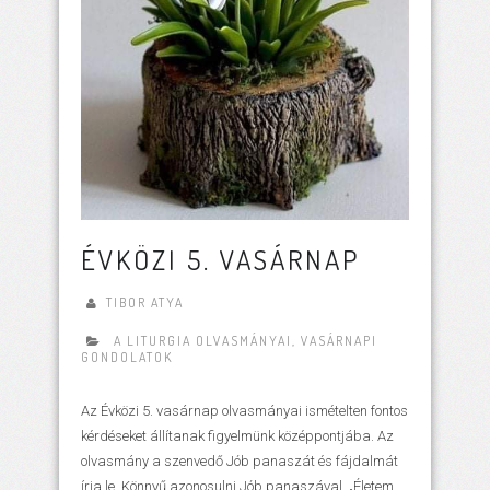
ÉVKÖZI 5. VASÁRNAP
TIBOR ATYA
A LITURGIA OLVASMÁNYAI
,
VASÁRNAPI
GONDOLATOK
Az Évközi 5. vasárnap olvasmányai ismételten fontos
kérdéseket állítanak figyelmünk középpontjába. Az
olvasmány a szenvedő Jób panaszát és fájdalmát
írja le. Könnyű azonosulni Jób panaszával. „Életem