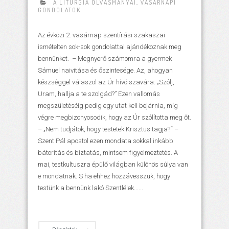
A LITURGIA OLVASMÁNYAI
,
VASÁRNAPI
GONDOLATOK
Az évközi 2. vasárnap szentírási szakaszai
ismételten sok-sok gondolattal ajándékoznak meg
bennünket. – Megnyerő számomra a gyermek
Sámuel naivitása és őszintesége. Az, ahogyan
készséggel válaszol az Úr hívó szavára: „Szólj,
Uram, hallja a te szolgád?” Ezen vallomás
megszületéséig pedig egy utat kell bejárnia, míg
végre megbizonyosodik, hogy az Úr szólította meg őt.
– „Nem tudjátok, hogy testetek Krisztus tagja?“ –
Szent Pál apostol ezen mondata sokkal inkább
bátorítás és biztatás, mintsem figyelmeztetés. A
mai, testkultuszra épülő világban különös súlya van
e mondatnak. S ha ehhez hozzávesszük, hogy
testünk a bennünk lakó Szentlélek......