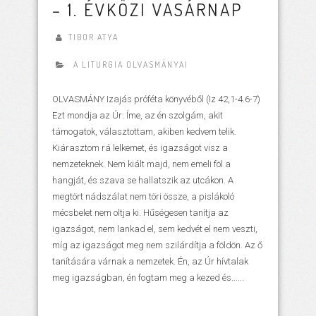
– 1. ÉVKÖZI VASÁRNAP
TIBOR ATYA
A LITURGIA OLVASMÁNYAI
OLVASMÁNY Izajás próféta könyvéből (Iz 42,1-4.6-7)
Ezt mondja az Úr: Íme, az én szolgám, akit
támogatok, választottam, akiben kedvem telik.
Kiárasztom rá lelkemet, és igazságot visz a
nemzeteknek. Nem kiált majd, nem emeli föl a
hangját, és szava se hallatszik az utcákon. A
megtört nádszálat nem töri össze, a pislákoló
mécsbelet nem oltja ki. Hűségesen tanítja az
igazságot, nem lankad el, sem kedvét el nem veszti,
míg az igazságot meg nem szilárdítja a földön. Az ő
tanítására várnak a nemzetek. Én, az Úr hívtalak
meg igazságban, én fogtam meg a kezed és......