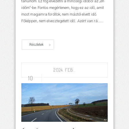
tanulnom. Ez fog elvezetni a minőségi időből az „én
időm“-be. Fontos megértenem, hogy ez az idő, amit
most magamra fordítok, nem mástól elvett idő.
Főképpen, nem elvesztegetett idő. Azért van rá......
Részletek
2024. FEB..
10