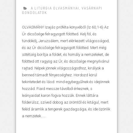
A LITURGIA OLVASMÁNYAI
,
VASÁRNAPI
GONDOLATOK
OLVASMÁNY Izajás próféta könyvéből (Iz 60,1-6) Az
Úr dicsősége felragyogott fölötted. Kelj föl, és
tündökölj, Jeruzsálem, mert elérkezett világosságod,
és az Úr dicsősége felragyogott fölötted. Mert még
sötétség borítja a földet, és homály a nemzeteket, de
fölötted ott ragyog az Úr, és dicsősége megnyilvánul
rajtad. Népek jönnek világosságodhoz, királyok a
benned támadt fényességhez. Hordozd körül
tekintetedet és lásd: mind egybegyűlnek és idejönnek
hozzád. Fiaid messze távolból érkeznek, s
leányaidat karon fogva hozzák. Ennek láttára
földerülsz, szíved dobog az örömtől és kitágul, mert
feléd áramlik a tengerek gazdagsága, és ide özönlik
a nemzetek......