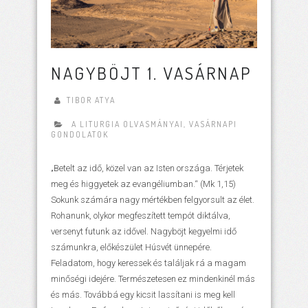
NAGYBÖJT 1. VASÁRNAP
TIBOR ATYA
A LITURGIA OLVASMÁNYAI
,
VASÁRNAPI
GONDOLATOK
„Betelt az idő, közel van az Isten országa. Térjetek
meg és higgyetek az evangéliumban.“ (Mk 1,15)
Sokunk számára nagy mértékben felgyorsult az élet.
Rohanunk, olykor megfeszített tempót diktálva,
versenyt futunk az idővel. Nagyböjt kegyelmi idő
számunkra, előkészület Húsvét ünnepére.
Feladatom, hogy keressek és találjak rá a magam
minőségi idejére. Természetesen ez mindenkinél más
és más. Továbbá egy kicsit lassítani is meg kell