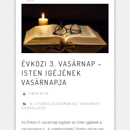
ÉVKÖZI 3. VASÁRNAP –
ISTEN IGÉJÉNEK
VASÁRNAPJA
TIBOR ATYA
A LITURGIA OLVASMÁNYAI
,
VASÁRNAPI
GONDOLATOK
Az Évközi 3. vasárnap egyben az Isten igéjének a
vasárnapja is. A szentmisének 2 fontos része van: