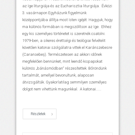
az Ige liturgiája és az Eucharisztia liturgiája. Évközi
3. vasárnapon Egyházunk figyelmünk
középpontjába állítja most Isten igéjét. Hagyjuk, hogy
ma különös formában is megszólítson az Ige. Ehhez
egy kis személyes történetet is szeretnék csatolni.
1979-ben, a sikeres érettségi és teológiai felvételit
követően katonai szolgálatra vittek el Karánszebesre
(Caransebeș). Természetesen az akkori időnek
megfelelően bennünket, mint leendő kispapokat
különös „bánásmódban“ részesítettek. Bőröndünk
tartalmát, amellyel bevonultunk, alaposan
átvizsgálták. Gyakorlatilag semmilyen személyes
dolgot nem vihettünk magunkkal. A katonai......
Részletek