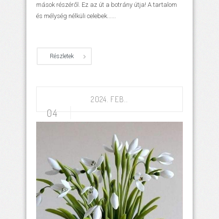
mások részéről. Ez az út a botrány útja! A tartalom
és mélység nélküli celebek......
Részletek
2024. FEB..
04