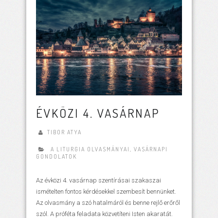
ÉVKÖZI 4. VASÁRNAP
TIBOR ATYA
A LITURGIA OLVASMÁNYAI
,
VASÁRNAPI
GONDOLATOK
Az évközi 4. vasárnap szentírásai szakaszai
ismételten fontos kérdésekkel szembesít bennünket.
Az olvasmány a szó hatalmáról és benne rejlő erőről
szól. A próféta feladata közvetíteni Isten akaratát.