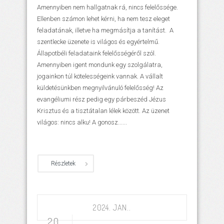
Amennyiben nem hallgatnak rá, nincs felelőssége.
Ellenben számon lehet kérni, ha nem tesz eleget
feladatának, illetve ha megmásítja a tanítást. A
szentlecke üzenete is világos és egyértelmű.
Állapotbéli feladataink felelősségéről szól.
Amennyiben igent mondunk egy szolgálatra,
jogainkon túl kötelességeink vannak. A vállalt
küldetésünkben megnyilvánuló felelősség! Az
evangéliumi rész pedig egy párbeszéd Jézus
Krisztus és a tisztátalan lélek között. Az üzenet
világos: nincs alku! A gonosz......
Részletek
2024. JAN..
20