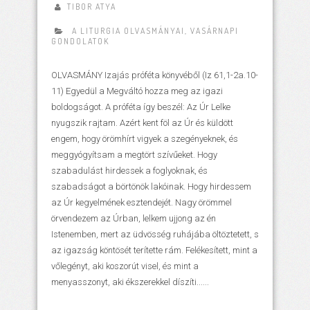
TIBOR ATYA
A LITURGIA OLVASMÁNYAI
,
VASÁRNAPI
GONDOLATOK
OLVASMÁNY Izajás próféta könyvéből (Iz 61,1-2a.10-
11) Egyedül a Megváltó hozza meg az igazi
boldogságot. A próféta így beszél: Az Úr Lelke
nyugszik rajtam. Azért kent föl az Úr és küldött
engem, hogy örömhírt vigyek a szegényeknek, és
meggyógyítsam a megtört szívűeket. Hogy
szabadulást hirdessek a foglyoknak, és
szabadságot a börtönök lakóinak. Hogy hirdessem
az Úr kegyelmének esztendejét. Nagy örömmel
örvendezem az Úrban, lelkem ujjong az én
Istenemben, mert az üdvösség ruhájába öltöztetett, s
az igazság köntösét terítette rám. Felékesített, mint a
vőlegényt, aki koszorút visel, és mint a
menyasszonyt, aki ékszerekkel díszíti......