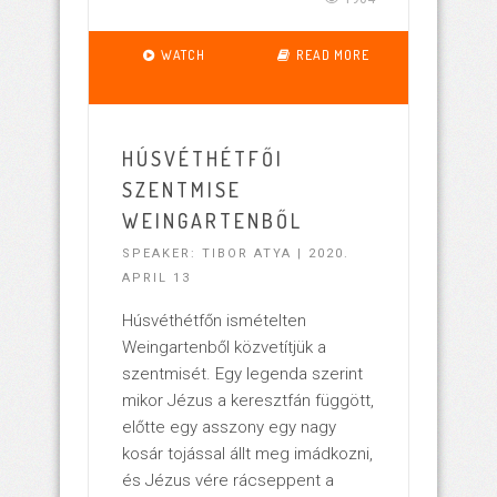
WATCH
READ MORE
HÚSVÉTHÉTFŐI
SZENTMISE
WEINGARTENBŐL
SPEAKER: TIBOR ATYA | 2020.
APRIL 13
Húsvéthétfőn ismételten
Weingartenből közvetítjük a
szentmisét. Egy legenda szerint
mikor Jézus a keresztfán függött,
előtte egy asszony egy nagy
kosár tojással állt meg imádkozni,
és Jézus vére rácseppent a