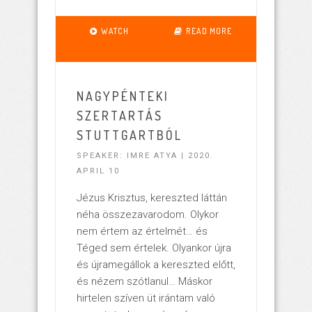
WATCH
READ MORE
NAGYPÉNTEKI
SZERTARTÁS
STUTTGARTBÓL
SPEAKER: IMRE ATYA | 2020.
APRIL 10
Jézus Krisztus, kereszted láttán
néha összezavarodom. Olykor
nem értem az értelmét… és
Téged sem értelek. Olyankor újra
és újramegállok a kereszted előtt,
és nézem szótlanul… Máskor
hirtelen szíven üt irántam való