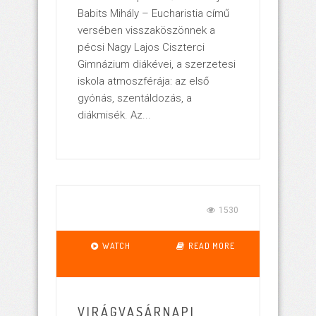
Babits Mihály – Eucharistia című
versében visszaköszönnek a
pécsi Nagy Lajos Ciszterci
Gimnázium diákévei, a szerzetesi
iskola atmoszférája: az első
gyónás, szentáldozás, a
diákmisék. Az...
1530
WATCH
READ MORE
VIRÁGVASÁRNAPI