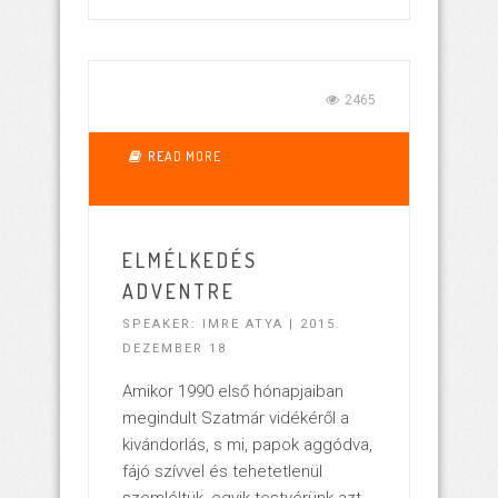
2465
READ MORE
ELMÉLKEDÉS
ADVENTRE
SPEAKER: IMRE ATYA | 2015.
DEZEMBER 18
Amikor 1990 első hónapjaiban
megindult Szatmár vidékéről a
kivándorlás, s mi, papok aggódva,
fájó szívvel és tehetetlenül
szemléltük, egyik testvérünk azt