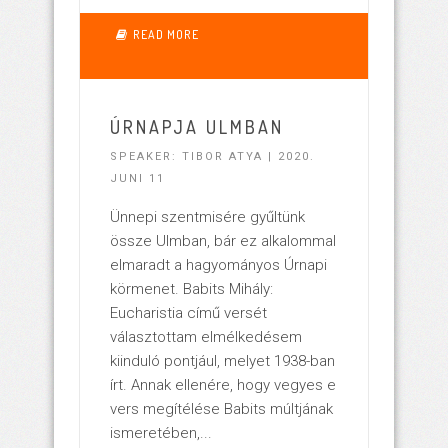
2115
READ MORE
ÚRNAPJA ULMBAN
SPEAKER: TIBOR ATYA | 2020.
JUNI 11
Ünnepi szentmisére gyűltünk
össze Ulmban, bár ez alkalommal
elmaradt a hagyományos Úrnapi
körmenet. Babits Mihály:
Eucharistia című versét
választottam elmélkedésem
kiinduló pontjául, melyet 1938-ban
írt. Annak ellenére, hogy vegyes e
vers megítélése Babits múltjának
ismeretében,...