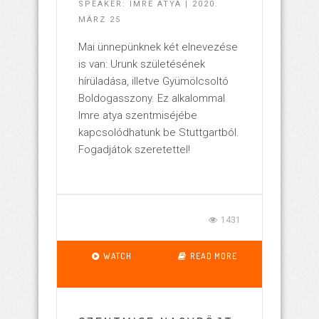
SPEAKER: IMRE ATYA | 2020.
MÄRZ 25
Mai ünnepünknek két elnevezése
is van: Urunk születésének
hírüladása, illetve Gyümölcsoltó
Boldogasszony. Ez alkalommal
Imre atya szentmiséjébe
kapcsolódhatunk be Stuttgartból.
Fogadjátok szeretettel!
1431
WATCH
READ MORE