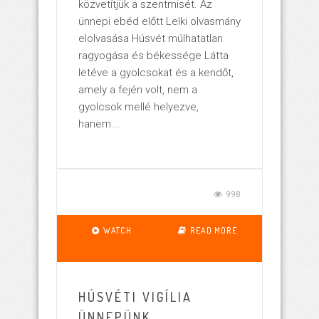
közvetítjük a szentmisét. Az
ünnepi ebéd előtt Lelki olvasmány
elolvasása Húsvét múlhatatlan
ragyogása és békessége Látta
letéve a gyolcsokat és a kendőt,
amely a fején volt, nem a
gyolcsok mellé helyezve,
hanem...
998
WATCH
READ MORE
HÚSVÉTI VIGÍLIA
ÜNNEPÜNK