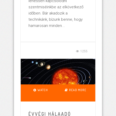
lehessen kapcsolódni
szentmiséinkbe az elkövetkező
időben. Bár akadozik a
technikánk, bízunk benne, hogy
hamarosan minden...
1255
WATCH
READ MORE
ÉVVÉGI HÁLAADÓ