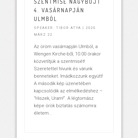
SZENTMISE NAGYBÖJT
4. VASÁRNAPJÁN
ULMBÓL
SPEAKER: TIBOR ATYA | 2020.
MÄRZ 22
Az öröm vasárnapján Ulmból, a
Wengen Kirche-ből, 10.00 órakor
közvetítjük a szentmisét!
Szeretettel hívunk és várunk
benneteket. Imádkozzunk együtt!
A második kép üzenetében
kapcsolódik az elmélkedéshez –
“Hiszek, Uram!”. A légtornász
képe örök biztatás számomra:
életem...