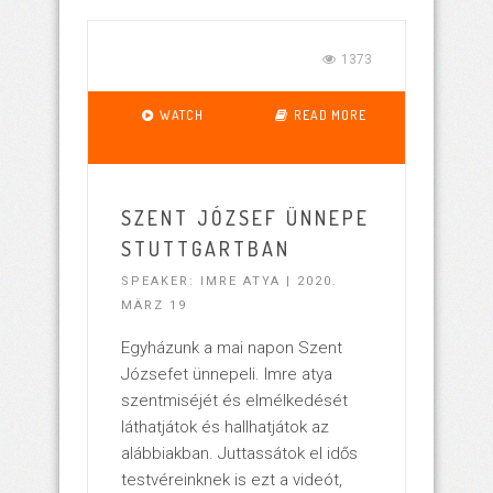
1373
WATCH
READ MORE
SZENT JÓZSEF ÜNNEPE
STUTTGARTBAN
SPEAKER: IMRE ATYA | 2020.
MÄRZ 19
Egyházunk a mai napon Szent
Józsefet ünnepeli. Imre atya
szentmiséjét és elmélkedését
láthatjátok és hallhatjátok az
alábbiakban. Juttassátok el idős
testvéreinknek is ezt a videót,