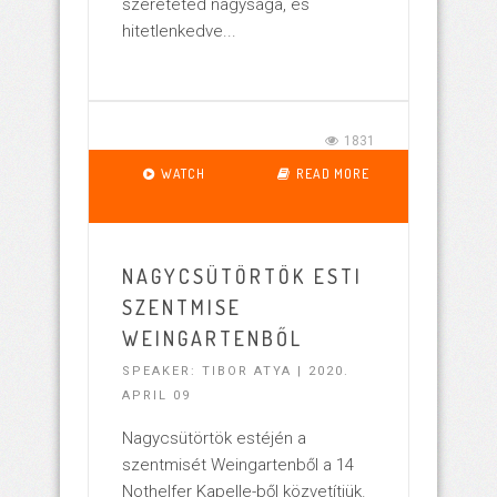
szereteted nagysága, és
hitetlenkedve...
1831
WATCH
READ MORE
NAGYCSÜTÖRTÖK ESTI
SZENTMISE
WEINGARTENBŐL
SPEAKER: TIBOR ATYA | 2020.
APRIL 09
Nagycsütörtök estéjén a
szentmisét Weingartenből a 14
Nothelfer Kapelle-ből közvetítjük.