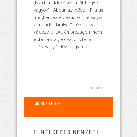
„Nyújts nekik képet arról, hogy ki
vagyok”! „Abban az időben: Pilátus
megkérdezte Jézustól: „Te vagy-
e a zsidók királya?“ Jézus így
válaszolt… „Az én országom nem
ebből a világból való… „Tehát
király vagy?“ Jézus így felelt:...
1693
READ MORE
ELMÉLKEDÉS NEMZETI