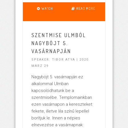
WATCH
READ MORE
SZENTMISE ULMBÓL
NAGYBÖJT 5.
VASÁRNAPJÁN
SPEAKER: TIBOR ATYA | 2020.
MÄRZ 29
Nagyböjt 5. vasárnapján ez
alkalommal Ulmban
kapcsolódhatunk be a
szentmisébe. Templomainkban
ezen vasárnapon a kereszteket
fekete, illetve lila színű lepellel
borítjuk le. Innen a népies
elnevezése a vasárnapnak: