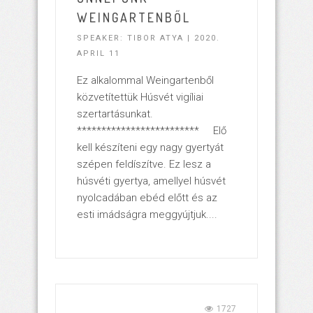
WEINGARTENBŐL
SPEAKER: TIBOR ATYA | 2020.
APRIL 11
Ez alkalommal Weingartenből
közvetítettük Húsvét vigíliai
szertartásunkat.
************************* Elő
kell készíteni egy nagy gyertyát
szépen feldíszítve. Ez lesz a
húsvéti gyertya, amellyel húsvét
nyolcadában ebéd előtt és az
esti imádságra meggyújtjuk....
1727