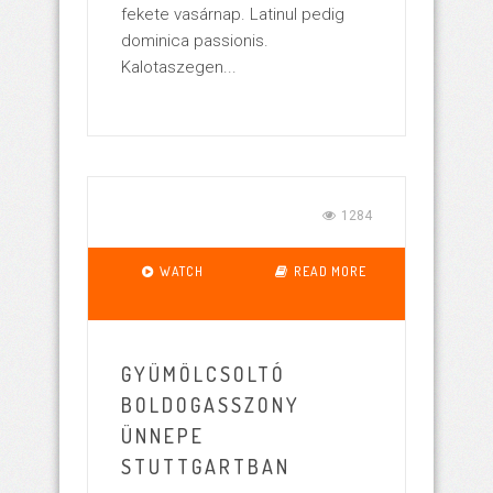
fekete vasárnap. Latinul pedig
dominica passionis.
Kalotaszegen...
1284
WATCH
READ MORE
GYÜMÖLCSOLTÓ
BOLDOGASSZONY
ÜNNEPE
STUTTGARTBAN