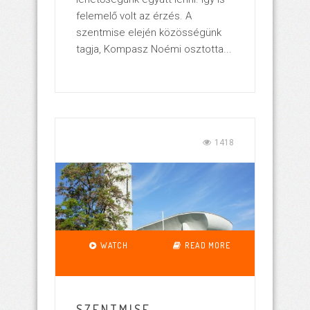
felemelő volt az érzés. A
szentmise elején közösségünk
tagja, Kompasz Noémi osztotta...
1418
WATCH
READ MORE
SZENTMISE