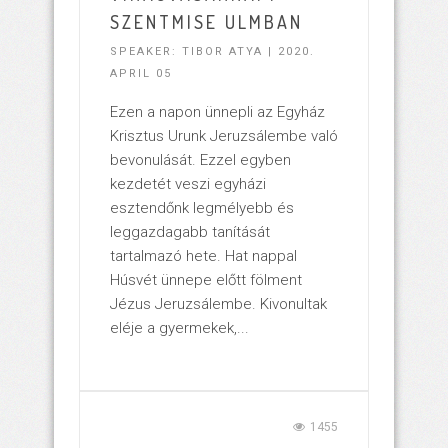
SZENTMISE ULMBAN
SPEAKER: TIBOR ATYA | 2020.
APRIL 05
Ezen a napon ünnepli az Egyház
Krisztus Urunk Jeruzsálembe való
bevonulását. Ezzel egyben
kezdetét veszi egyházi
esztendőnk legmélyebb és
leggazdagabb tanítását
tartalmazó hete. Hat nappal
Húsvét ünnepe előtt fölment
Jézus Jeruzsálembe. Kivonultak
eléje a gyermekek,...
1455