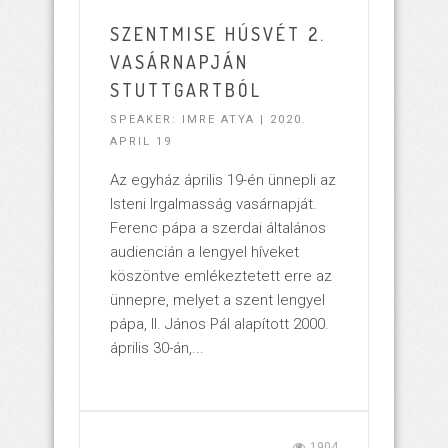
SZENTMISE HÚSVÉT 2.
VASÁRNAPJÁN
STUTTGARTBÓL
SPEAKER: IMRE ATYA | 2020.
APRIL 19
Az egyház április 19-én ünnepli az
Isteni Irgalmasság vasárnapját.
Ferenc pápa a szerdai általános
audiencián a lengyel híveket
köszöntve emlékeztetett erre az
ünnepre, melyet a szent lengyel
pápa, II. János Pál alapított 2000.
április 30-án,...
1904