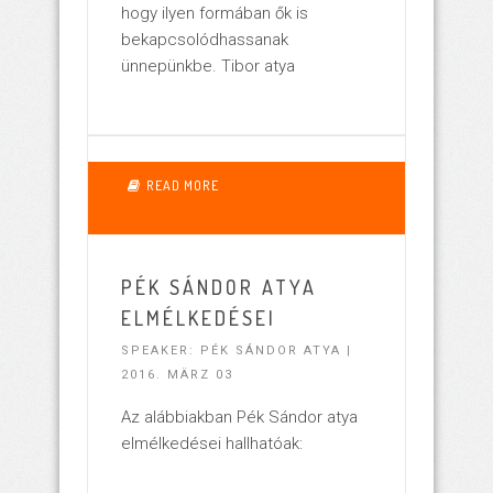
hogy ilyen formában ők is
bekapcsolódhassanak
ünnepünkbe. Tibor atya
2458
READ MORE
PÉK SÁNDOR ATYA
ELMÉLKEDÉSEI
SPEAKER: PÉK SÁNDOR ATYA |
2016. MÄRZ 03
Az alábbiakban Pék Sándor atya
elmélkedései hallhatóak: