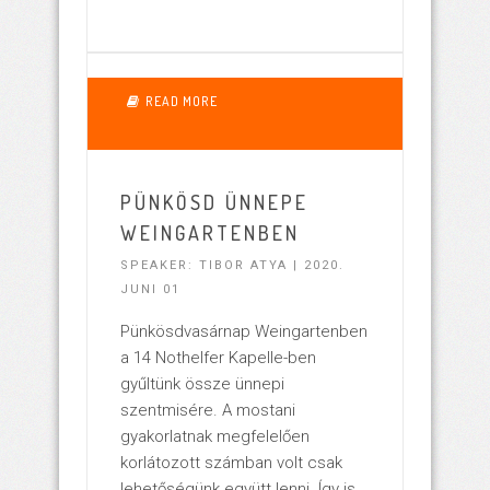
1779
READ MORE
PÜNKÖSD ÜNNEPE
WEINGARTENBEN
SPEAKER: TIBOR ATYA | 2020.
JUNI 01
Pünkösdvasárnap Weingartenben
a 14 Nothelfer Kapelle-ben
gyűltünk össze ünnepi
szentmisére. A mostani
gyakorlatnak megfelelően
korlátozott számban volt csak
lehetőségünk együtt lenni. Így is