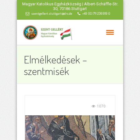
Magyar Katolikus Egyházközség | Albert-Schäffle-Str.
30, 70186 Stuttgart
szentgellert.stuttgart@drs.de
+49 (0) 711 236 919 0
Elmélkedések –
szentmisék
1070