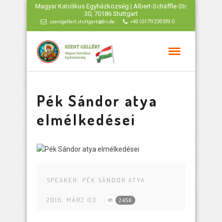
Magyar Katolikus Egyházközség | Albert-Schäffle-Str.
30, 70186 Stuttgart
szentgellert.stuttgart@drs.de
+49 (0) 711 236 919 0
Pék Sándor atya
elmélkedései
SPEAKER:
PÉK SÁNDOR ATYA
2016. MÄRZ 03
2458