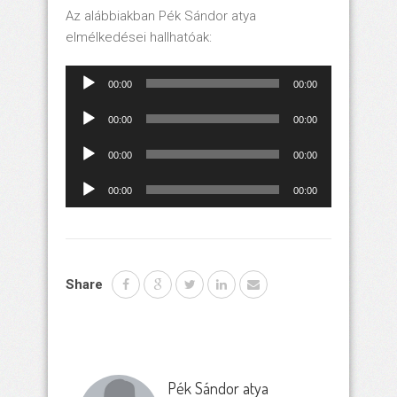
Az alábbiakban Pék Sándor atya
elmélkedései hallhatóak:
Audio-
00:00
00:00
Player
Audio-
00:00
00:00
Player
Audio-
00:00
00:00
Player
Audio-
00:00
00:00
Player
Share
Pék Sándor atya