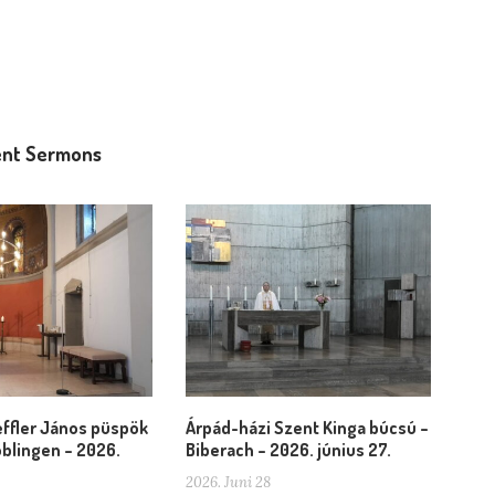
nt Sermons
ffler János püspök
Árpád-házi Szent Kinga búcsú –
blingen – 2026.
Biberach – 2026. június 27.
2026. Juni 28