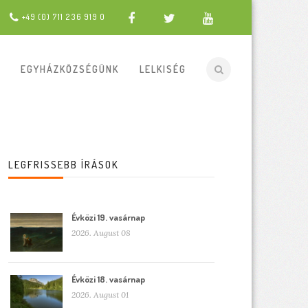
+49 (0) 711 236 919 0
EGYHÁZKÖZSÉGÜNK
LELKISÉG
LEGFRISSEBB ÍRÁSOK
Évközi 19. vasárnap
2026. August 08
Évközi 18. vasárnap
2026. August 01