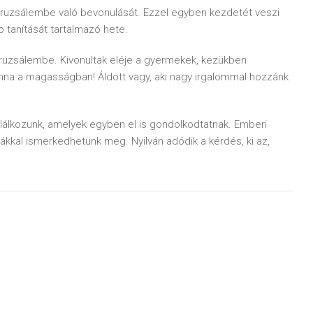
eruzsálembe való bevonulását. Ezzel egyben kezdetét veszi
tanítását tartalmazó hete.
ruzsálembe. Kivonultak eléje a gyermekek, kezükben
nna a magasságban! Áldott vagy, aki nagy irgalommal hozzánk
álkozunk, amelyek egyben el is gondolkodtatnak. Emberi
mákkal ismerkedhetünk meg. Nyilván adódik a kérdés, ki az,