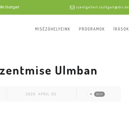
86 Stuttgart
szentgellert.stuttgart@drs.de
MISÉZŐHELYEINK
PROGRAMOK
ÍRÁSOK
szentmise Ulmban
2020. APRIL 05
1533