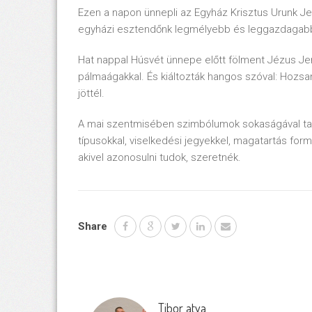
Ezen a napon ünnepli az Egyház Krisztus Urunk J
egyházi esztendőnk legmélyebb és leggazdagabb 
Hat nappal Húsvét ünnepe előtt fölment Jézus Je
pálmaágakkal. És kiáltozták hangos szóval: Hozsa
jöttél.
A mai szentmisében szimbólumok sokaságával tal
típusokkal, viselkedési jegyekkel, magatartás for
akivel azonosulni tudok, szeretnék.
Share
Tibor atya