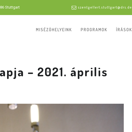
86 Stuttgart
szentgellert.stuttgart@drs.de
MISÉZŐHELYEINK
PROGRAMOK
ÍRÁSOK
pja – 2021. április