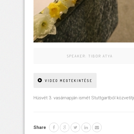
SPEAKER:
TIBOR ATYA
VIDEO MEGTEKINTÉSE
Húsvét 3. vasárnapján ismét Stuttgartból közvetít
Share