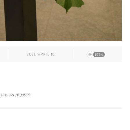
2021. APRIL 18
1094
jük a szentmisét.