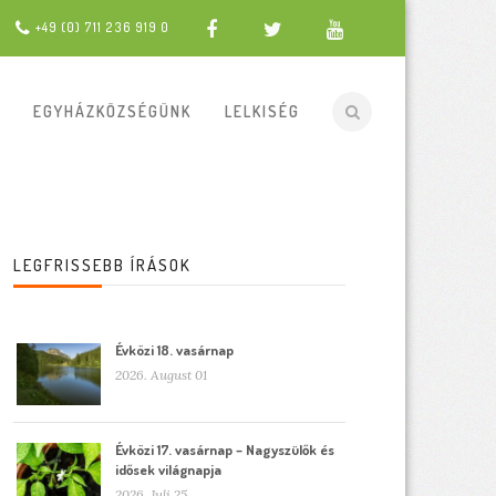
+49 (0) 711 236 919 0
EGYHÁZKÖZSÉGÜNK
LELKISÉG
LEGFRISSEBB ÍRÁSOK
Évközi 18. vasárnap
2026. August 01
Évközi 17. vasárnap – Nagyszülők és
idősek világnapja
2026. Juli 25