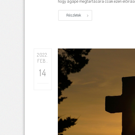
hogy ágápé megtartására csak ezen előírások
Részletek
2022.
FEB..
14