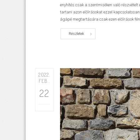
enyhítés csak a szentmiséken való részvételt 
tartani azon előírásokat ezzel kapcsolatosan,
ágápé megtartására csak ezen előírások fény
Részletek
2022.
FEB..
22