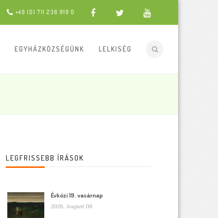
+49 (0) 711 236 919 0
EGYHÁZKÖZSÉGÜNK
LELKISÉG
LEGFRISSEBB ÍRÁSOK
Évközi 19. vasárnap
2026. August 08