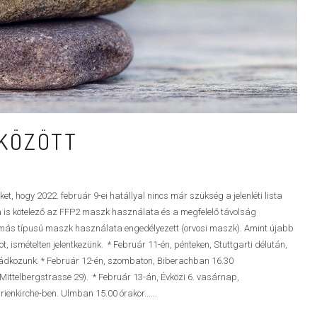
 KÖZÖTT
, hogy 2022. február 9-ei hatállyal nincs már szükség a jelenléti lista
 is kötelező az FFP2 maszk használata és a megfelelő távolság
 más típusú maszk használata engedélyezett (orvosi maszk). Amint újabb
, ismételten jelentkezünk. * Február 11-én, pénteken, Stuttgarti délután,
imádkozunk. * Február 12-én, szombaton, Biberachban 16.30
(Mittelbergstrasse 29). * Február 13-án, Évközi 6. vasárnap,
enkirche-ben. Ulmban 15.00 órakor......