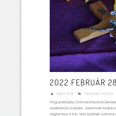
2022 FEBRUÁR 28
TIBOR ATYA
PROGAMELŐZETES
Programelőzetes Örömmel értesítünk benneteket
vezetésére és őrzésére. Szentmisén továbbra
megtartása. A 6 és 18 év közöttiek számára