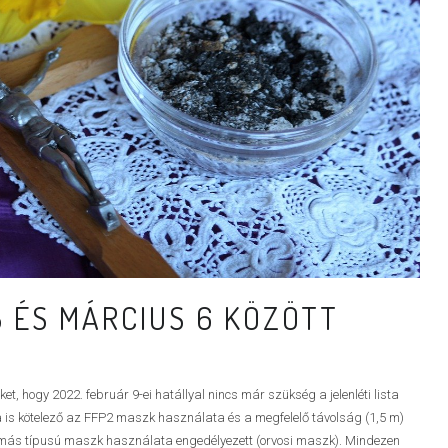
 ÉS MÁRCIUS 6 KÖZÖTT
, hogy 2022. február 9-ei hatállyal nincs már szükség a jelenléti lista
 is kötelező az FFP2 maszk használata és a megfelelő távolság (1,5 m)
 más típusú maszk használata engedélyezett (orvosi maszk). Mindezen