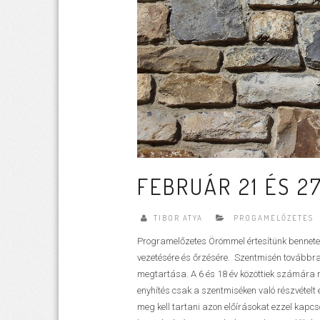
FEBRUÁR 21 ÉS 2
TIBOR ATYA
PROGAMELŐZETES
Programelőzetes Örömmel értesítünk benneteket
vezetésére és őrzésére. Szentmisén továbbra
megtartása. A 6 és 18 év közöttiek számára
enyhítés csak a szentmiséken való részvételt 
meg kell tartani azon előírásokat ezzel kapcs