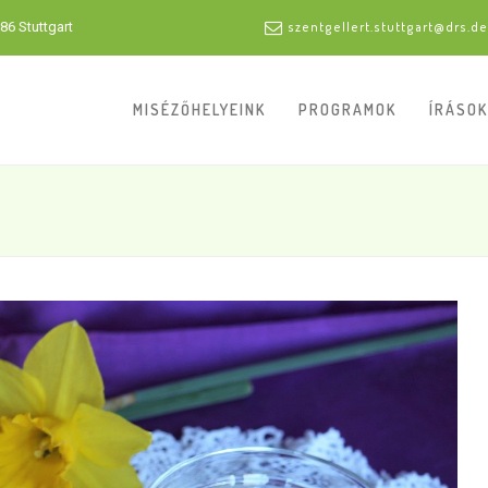
86 Stuttgart
szentgellert.stuttgart@drs.de
MISÉZŐHELYEINK
PROGRAMOK
ÍRÁSOK