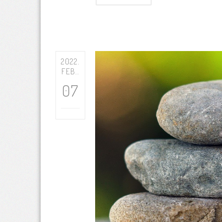
2022.
FEB..
07