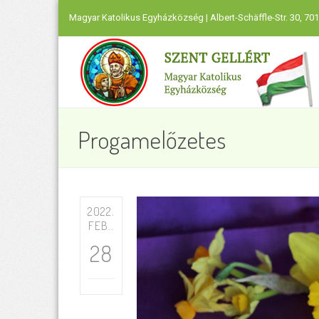
Magyar Katolikus Egyházközség | Albert-Schäffle-Str. 30, 701
Progamelőzetes
2022.
FEB..
28