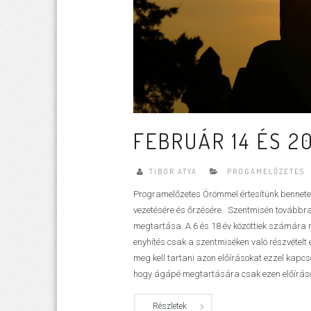
FEBRUÁR 14 ÉS 2
TIBOR ATYA
PROGAMELŐZETES
Programelőzetes Örömmel értesítünk benneteket
vezetésére és őrzésére. Szentmisén továbbra
megtartása. A 6 és 18 év közöttiek számára
enyhítés csak a szentmiséken való részvételt 
meg kell tartani azon előírásokat ezzel kapcs
hogy ágápé megtartására csak ezen előírások
Részletek