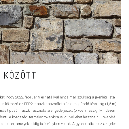
7 KÖZÖTT
, hogy 2022. február 9-ei hatállyal nincs már szükség a jelenléti lista
 is kötelező az FFP2 maszk használata és a megfelelő távolság (1,5 m)
 más típusú maszk használata engedélyezett (orvosi maszk). Mindezen
érinti. A közösségi termeket továbbra is 2G-vel lehet használni. Továbbá
olatosan, amelyek eddig is érvényben voltak. A gyakorlatban ez azt jelent,