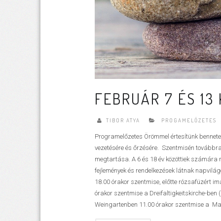
FEBRUÁR 7 ÉS 13
TIBOR ATYA
PROGAMELŐZETES
Programelőzetes Örömmel értesítünk benneteket
vezetésére és őrzésére. Szentmisén továbbra
megtartása. A 6 és 18 év közöttiek számára
fejlemények és rendelkezések látnak napvilágot
18.00 órakor szentmise, előtte rózsafüzért 
órakor szentmise a Dreifaltigkeitskirche-ben 
Weingartenben 11.00 órakor szentmise a Mari