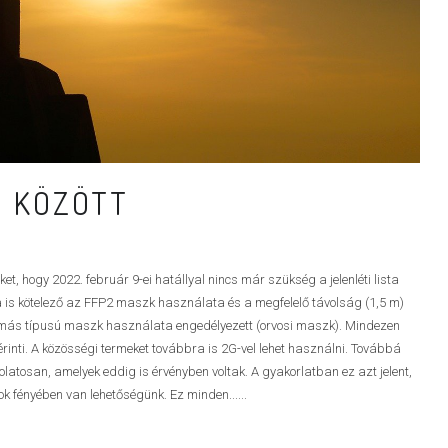
0 KÖZÖTT
, hogy 2022. február 9-ei hatállyal nincs már szükség a jelenléti lista
 is kötelező az FFP2 maszk használata és a megfelelő távolság (1,5 m)
 más típusú maszk használata engedélyezett (orvosi maszk). Mindezen
érinti. A közösségi termeket továbbra is 2G-vel lehet használni. Továbbá
olatosan, amelyek eddig is érvényben voltak. A gyakorlatban ez azt jelent,
 fényében van lehetőségünk. Ez minden......