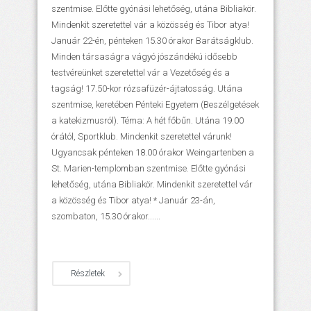
szentmise. Előtte gyónási lehetőség, utána Bibliakör.
Mindenkit szeretettel vár a közösség és Tibor atya!
Január 22-én, pénteken 15.30 órakor Barátságklub.
Minden társaságra vágyó jószándékú idősebb
testvéreünket szeretettel vár a Vezetőség és a
tagság! 17.50-kor rózsafüzér-ájtatosság. Utána
szentmise, keretében Pénteki Egyetem (Beszélgetések
a katekizmusról). Téma: A hét főbűn. Utána 19.00
órától, Sportklub. Mindenkit szeretettel várunk!
Ugyancsak pénteken 18.00 órakor Weingartenben a
St. Marien-templomban szentmise. Előtte gyónási
lehetőség, utána Bibliakör. Mindenkit szeretettel vár
a közösség és Tibor atya! * Január 23-án,
szombaton, 15.30 órakor......
Részletek