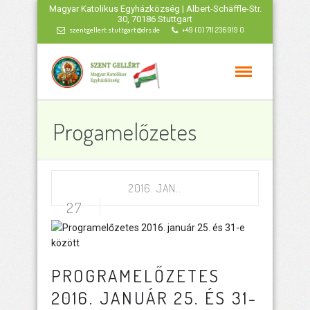
Magyar Katolikus Egyházközség | Albert-Schäffle-Str.
30, 70186 Stuttgart
szentgellert.stuttgart@drs.de
+49 (0) 711 236 919 0
Progamelőzetes
2016. JAN..
27
PROGRAMELŐZETES
2016. JANUÁR 25. ÉS 31-