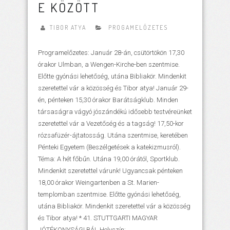
E KÖZÖTT
TIBOR ATYA
PROGAMELŐZETES
Programelőzetes: Január 28-án, csütörtökön 17,30
órakor Ulmban, a Wengen-Kirche-ben szentmise.
Előtte gyónási lehetőség, utána Bibliakör. Mindenkit
szeretettel vár a közösség és Tibor atya! Január 29-
én, pénteken 15,30 órakor Barátságklub. Minden
társaságra vágyó jószándékú idősebb testvéreünket
szeretettel vár a Vezetőség és a tagság! 17,50-kor
rózsafüzér-ájtatosság. Utána szentmise, keretében
Pénteki Egyetem (Beszélgetések a katekizmusról).
Téma: A hét főbűn. Utána 19,00 órától, Sportklub.
Mindenkit szeretettel várunk! Ugyancsak pénteken
18,00 órakor Weingartenben a St. Marien-
templomban szentmise. Előtte gyónási lehetőség,
utána Bibliakör. Mindenkit szeretettel vár a közösség
és Tibor atya! * 41. STUTTGARTI MAGYAR
JÓTÉKONYSÁGI BÁL Helyszín:......