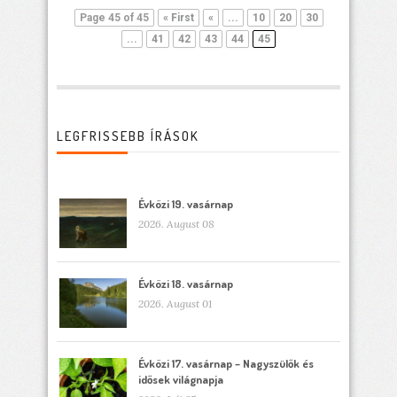
Page 45 of 45
« First
«
...
10
20
30
...
41
42
43
44
45
LEGFRISSEBB ÍRÁSOK
Évközi 19. vasárnap
2026. August 08
Évközi 18. vasárnap
2026. August 01
Évközi 17. vasárnap – Nagyszülők és
idősek világnapja