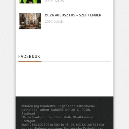
2026. Juli 25
2026 AUGUSZTUS – SZEPTEMBER
2026. Juli 24
FACEBOOK
Minden jog fenntartva. Ungarische Katholische
Gemeinde, Albert-Schäffle-Str. 30., D–70186 –
Stuttgart
LB-BW Bank, Kontoinhaber: Kath. Stadtdekanat
Stuttgart
IBAN DE63 600 501 01 000 46 46 192, BIC SOLADEST600
Kunden-Referenznummer: Ungarische Katholische