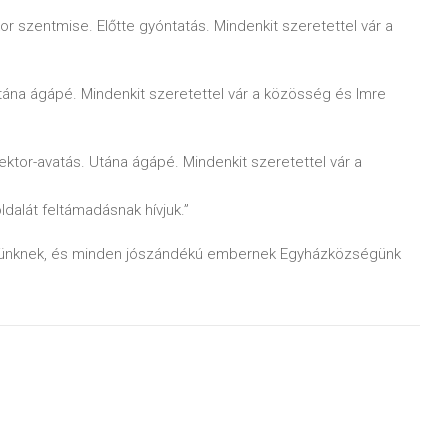
or szentmise. Előtte gyóntatás. Mindenkit szeretettel vár a
na ágápé. Mindenkit szeretettel vár a közösség és Imre
ktor-avatás. Utána ágápé. Mindenkit szeretettel vár a
ldalát feltámadásnak hívjuk.”
vünknek, és minden jószándékú embernek Egyházközségünk