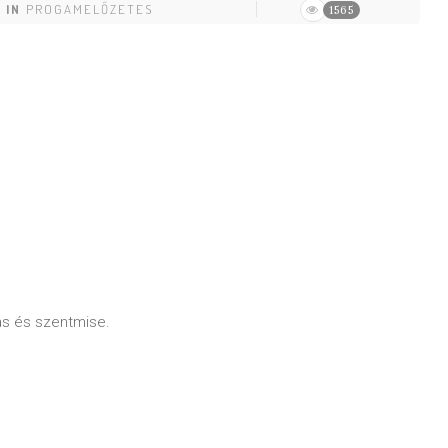
IN
PROGAMELŐZETES
1565
ás és szentmise.