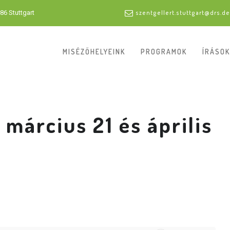
86 Stuttgart
szentgellert.stuttgart@drs.de
MISÉZŐHELYEINK
PROGRAMOK
ÍRÁSOK
március 21 és április