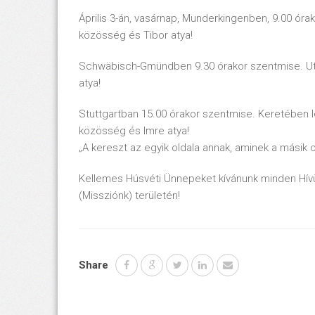
Április 3-án, vasárnap, Munderkingenben, 9.00 órak
közösség és Tibor atya!
Schwäbisch-Gmündben 9.30 órakor szentmise. Utá
atya!
Stuttgartban 15.00 órakor szentmise. Keretében le
közösség és Imre atya!
„A kereszt az egyik oldala annak, aminek a másik o
Kellemes Húsvéti Ünnepeket kívánunk minden Hí
(Missziónk) területén!
Share