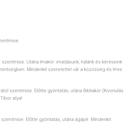
zentmise.
kor szentmise. Utána Imakör: imádásunk, hálánk és kéréseink
zentségben. Mindenkit szeretettel vár a közösség és Imre
ól szentmise. Előtte gyóntatás, utána Bibliakör (Kivonulás
Tibor atya!
r szentmise. Előtte gyóntatás, utána ágápé. Mindenkit