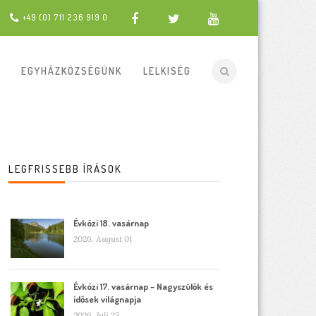
+49 (0) 711 236 919 0
EGYHÁZKÖZSÉGÜNK
LELKISÉG
LEGFRISSEBB ÍRÁSOK
Évközi 18. vasárnap
2026. August 01
Évközi 17. vasárnap – Nagyszülők és
idősek világnapja
2026. Juli 25