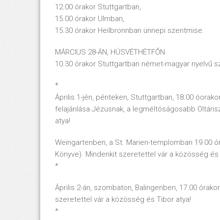
12.00 órakor Stuttgartban,
15.00 órakor Ulmban,
15.30 órakor Heilbronnban ünnepi szentmise.
MÁRCIUS 28-ÁN, HÚSVÉTHÉTFŐN
10.30 órakor Stuttgartban német-magyar nyelvű s
*
Április 1-jén, pénteken, Stuttgartban, 18.00 óora
felajánlása Jézusnak, a legméltóságosabb Oltáris
atya!
Weingartenben, a St. Marien-templomban 19.00 órát
Könyve). Mindenkit szeretettel vár a közösség és 
*
Április 2-án, szombaton, Balingenben, 17.00 órako
szeretettel vár a közösség és Tibor atya!
*