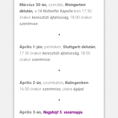
Március 30-án
,
szerdán
,
Weingarteni
délután,
a
14 Nothelfer Kapelle
-ben 17.30
órakor
keresztúti ájtatosság,
18.00 órakor
szentmise.
*
Április 1-jén
, pénteken,
Stuttgarti délután
,
17.30 órakor
keresztúti ájtatosság,
18.00
órakor
szentmise.
*
Április 2-án
,
szombaton
,
Balingenben
16.00 órakor
szentmise,
utána
ágápé.
*
Április 3-án
,
Nagyböjt 5. vasárnapja
,