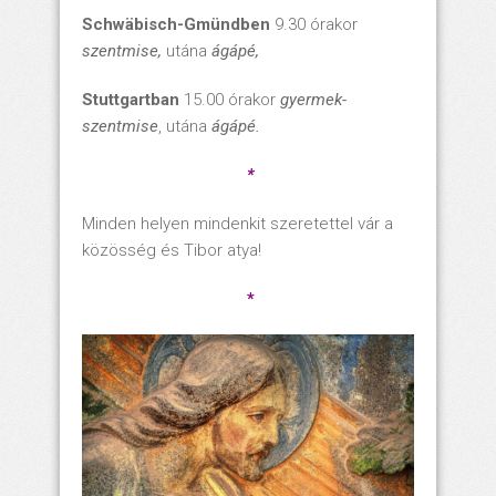
Schwäbisch-Gmündben
9.30 órakor
szentmise,
utána
ágápé,
Stuttgartban
15.00 órakor
gyermek-
szentmise
, utána
ágápé.
*
Minden helyen mindenkit szeretettel vár a
közösség és Tibor atya!
*