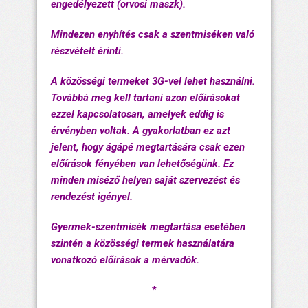
engedélyezett (orvosi maszk).
Mindezen enyhítés csak a szentmiséken való
részvételt érinti.
A közösségi termeket 3G-vel lehet használni.
Továbbá meg kell tartani azon előírásokat
ezzel kapcsolatosan, amelyek eddig is
érvényben voltak. A gyakorlatban ez azt
jelent, hogy ágápé megtartására csak ezen
előírások fényében van lehetőségünk. Ez
minden miséző helyen saját szervezést és
rendezést igényel.
Gyermek-szentmisék megtartása esetében
szintén a közösségi termek használatára
vonatkozó előírások a mérvadók.
*