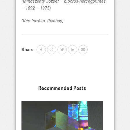
(Mindszenty József – bíboros-hercegprímás
– 1892 – 1975)
(Kép forrása: Pixabay)
Share
Recommended Posts