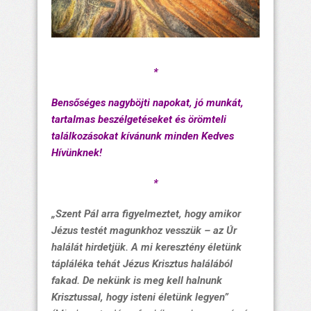
*
Bensőséges nagyböjti napokat, jó munkát,
tartalmas beszélgetéseket és örömteli
találkozásokat kívánunk minden Kedves
Hívünknek!
*
„Szent Pál arra figyelmeztet, hogy amikor
Jézus testét magunkhoz vesszük – az Úr
halálát hirdetjük. A mi keresztény életünk
tápláléka tehát Jézus Krisztus halálából
fakad. De nekünk is meg kell halnunk
Krisztussal, hogy isteni életünk legyen”