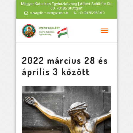
Magyar Katolikus Egyházközség | Albert-Schäffle-Str.
30, 70186 Stuttgart
szentgellert.stuttgart@drs.de
+49 (0) 711 236 919 0
2022 március 28 és
április 3 között