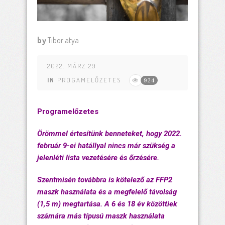
by
Tibor atya
2022. MÄRZ 29
IN
PROGAMELŐZETES
924
Programelőzetes
Örömmel értesítünk benneteket, hogy 2022.
február 9-ei hatállyal nincs már szükség a
jelenléti lista vezetésére és őrzésére.
Szentmisén továbbra is kötelező az FFP2
maszk használata és a megfelelő távolság
(1,5 m) megtartása. A 6 és 18 év közöttiek
számára más típusú maszk használata