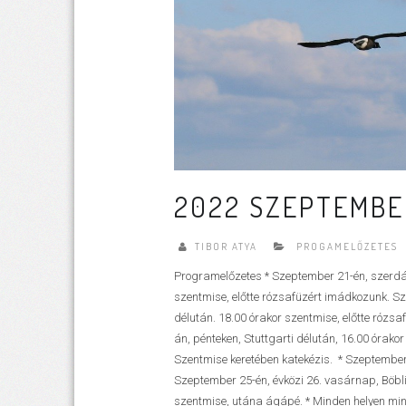
2022 SZEPTEMBER
TIBOR ATYA
PROGAMELŐZETES
Programelőzetes * Szeptember 21-én, szerdán
szentmise, előtte rózsafüzért imádkozunk. Sz
délután. 18.00 órakor szentmise, előtte rózs
án, pénteken, Stuttgarti délután, 16.00 órako
Szentmise keretében katekézis. * Szeptember
Szeptember 25-én, évközi 26. vasárnap, Böbl
szentmise, utána ágápé. * Minden helyen minde