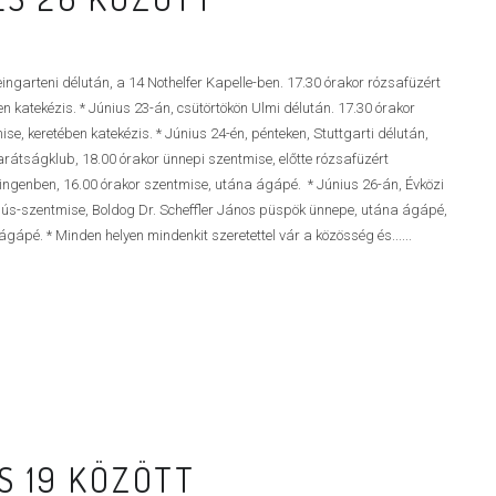
ngarteni délután, a 14 Nothelfer Kapelle-ben. 17.30 órakor rózsafüzért
 katekézis. * Június 23-án, csütörtökön Ulmi délután. 17.30 órakor
e, keretében katekézis. * Június 24-én, pénteken, Stuttgarti délután,
rátságklub, 18.00 órakor ünnepi szentmise, előtte rózsafüzért
ingenben, 16.00 órakor szentmise, utána ágápé. * Június 26-án, Évközi
ús-szentmise, Boldog Dr. Scheffler János püspök ünnepe, utána ágápé,
ápé. * Minden helyen mindenkit szeretettel vár a közösség és......
ÉS 19 KÖZÖTT