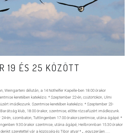
 19 ÉS 25 KÖZÖTT
, Weingarteni délután, a 14 Nothelfer Kapelle-ben 18.00 órakor
entmise keretében katekézis. * Szeptember 22-én, csütörtökön, Ulmi
afüzért imádkozunk. Szentmise keretében katekézis. * Szeptember 23-
r Barátság klub, 18.00 órakor, szentmise, előtte rózsafüzért imádkozunk.
 24-én, szombaton, Tuttlingenben 17.00 órakorszentmise, utána ágápé. *
ingenben 9.30 órakor szentmise, utána ágápé, Heilbronnban 15.30 órakor
nkit szeretettel vár a közösség és Tibor atya! * „…egyszerűen......