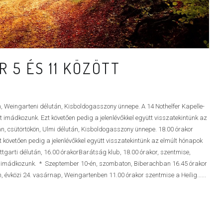
 5 ÉS 11 KÖZÖTT
 Weingarteni délután, Kisboldogasszony ünnepe. A 14 Nothelfer Kapelle-
t imádkozunk. Ezt követően pedig a jelenlévőkkel együtt visszatekintünk az
án, csütörtökön, Ulmi délután, Kisboldogasszony ünnepe. 18.00 órakor
 követően pedig a jelenlévőkkel együtt visszatekintünk az elmúlt hónapok
uttgarti délután, 16.00 órakorBarátság klub, 18.00 órakor, szentmise,
t imádkozunk. * Szeptember 10-én, szombaton, Biberachban 16.45 órakor
évközi 24. vasárnap, Weingartenben 11.00 órakor szentmise a Heilig......