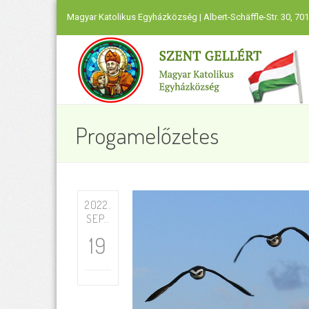
Magyar Katolikus Egyházközség | Albert-Schäffle-Str. 30, 701
Progamelőzetes
2022.
SEP..
19