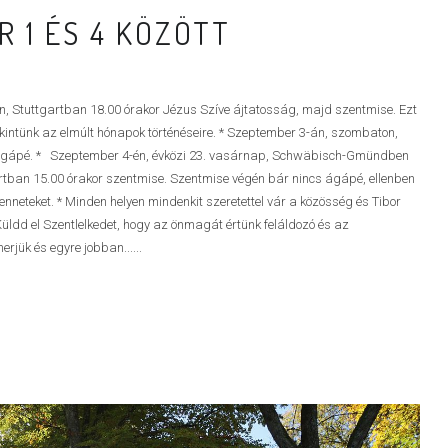
 1 ÉS 4 KÖZÖTT
, Stuttgartban 18.00 órakor Jézus Szíve ájtatosság, majd szentmise. Ezt
ekintünk az elmúlt hónapok történéseire. * Szeptember 3-án, szombaton,
 ágápé. * Szeptember 4-én, évközi 23. vasárnap, Schwäbisch-Gmündben
rtban 15.00 órakor szentmise. Szentmise végén bár nincs ágápé, ellenben
nneteket. * Minden helyen mindenkit szeretettel vár a közösség és Tibor
Küldd el Szentlelkedet, hogy az önmagát értünk feláldozó és az
erjük és egyre jobban......