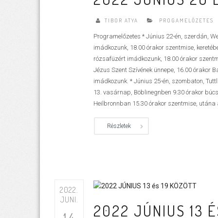
TIBOR ATYA
PROGAMELŐZETES
Programelőzetes * Június 22-én, szerdán, Wei
imádkozunk, 18.00 órakor szentmise, keretében
rózsafüzért imádkozunk, 18.00 órakor szentmis
Jézus Szent Szívének ünnepe, 16.00 órakor Ba
imádkozunk. * Június 25-én, szombaton, Tuttl
13. vasárnap, Böblinegnben 9.30 órakor búcs
Heilbronnban 15.30 órakor szentmise, utána ág
Részletek
2022.
JUNI.
2022 JÚNIUS 13 