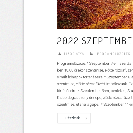
2022 SZEPTEMBER
TIBOR ATYA
PROGAMELŐZETES
Programelőzetes * Szeptember 7-én, szerdán,
ben 18.00 órakor szentmise, előtte rózsafüzér
elmúlt hónapok történéseire. * Szeptember 8-
szentmise, előtte rózsafüzért imádkozunk. Ezt
történéseire. * Szeptember 9-én, pénteken, St
Kisboldogasszony ünnepe, előtte rózsafüzér
szentmise, utána ágápé. * Szeptember 11-én, 
Részletek