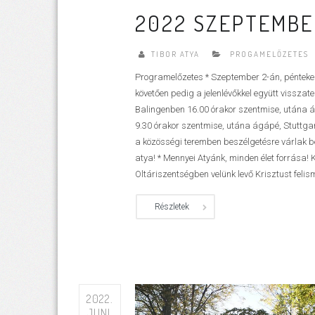
2022 SZEPTEMBER
TIBOR ATYA
PROGAMELŐZETES
Programelőzetes * Szeptember 2-án, pénteken
követően pedig a jelenlévőkkel együtt visszat
Balingenben 16.00 órakor szentmise, utána
9.30 órakor szentmise, utána ágápé, Stuttga
a közösségi teremben beszélgetésre várlak be
atya! * Mennyei Atyánk, minden élet forrása! 
Oltáriszentségben velünk levő Krisztust felism
Részletek
2022.
JUNI.