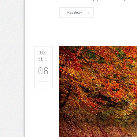
Részletek
2022.
SEP..
06