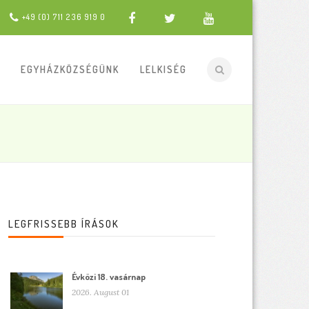
+49 (0) 711 236 919 0
EGYHÁZKÖZSÉGÜNK
LELKISÉG
LEGFRISSEBB ÍRÁSOK
Évközi 18. vasárnap
2026. August 01