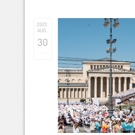
2022.
AUG..
30