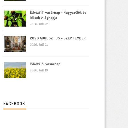
Évközi 17. vasárnap – Nagyszülők és
idősek világnapja
2026. Juli 25
2026 AUGUSZTUS – SZEPTEMBER
2026. Juli 24
Évközi 16. vasárnap
2026. Juli 19
FACEBOOK