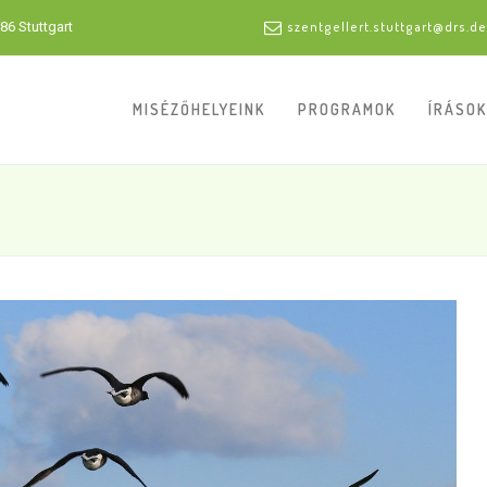
86 Stuttgart
szentgellert.stuttgart@drs.de
MISÉZŐHELYEINK
PROGRAMOK
ÍRÁSOK