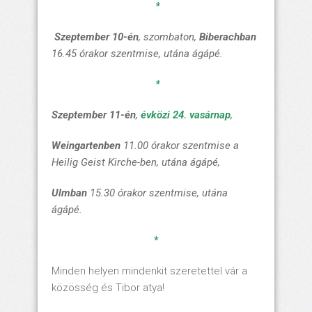
*
Szeptember 10-én
, szombaton,
Biberachban
16.45 órakor
szentmise
, utána
ágápé.
*
Szeptember 11-én
,
évközi 24. vasárnap
,
Weingartenben
11.00 órakor
szentmise
a
Heilig Geist Kirche-ben, utána
ágápé,
Ulmban
15.30 órakor
szentmise
, utána
ágápé.
*
Minden helyen mindenkit szeretettel vár a
közösség és Tibor atya!