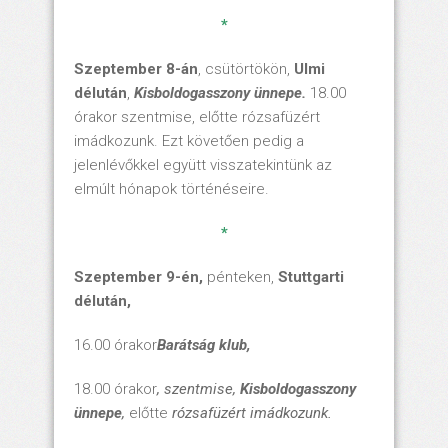
*
Szeptember 8-án
, csütörtökön,
Ulmi
délután
,
Kisboldogasszony ünnepe.
18.00
órakor szentmise, előtte rózsafüzért
imádkozunk. Ezt követően pedig a
jelenlévőkkel együtt visszatekintünk az
elmúlt hónapok történéseire.
*
Szeptember 9-én,
pénteken,
Stuttgarti
délután
,
16.00 órakor
Barátság klub,
18.00 órakor
, szentmise,
Kisboldogasszony
ünnepe
,
előtte
rózsafüzért imádkozunk.