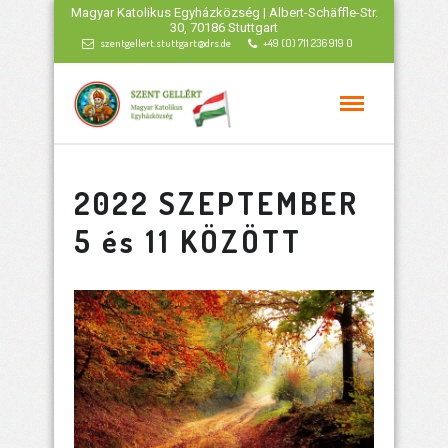
Magyar Katolikus Egyházközség | Albert-Schäffle-Str.
30, 70186 Stuttgart
szentgellert.stuttgart@drs.de
+49 (0) 711 236 919 0
2022 SZEPTEMBER
5 és 11 KÖZÖTT