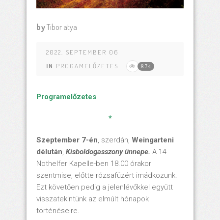
by
Tibor atya
2022. SEPTEMBER 06
IN
PROGAMELŐZETES
874
Programelőzetes
*
Szeptember 7-én
, szerdán,
Weingarteni
délután
,
Kisboldogasszony ünnepe.
A 14
Nothelfer Kapelle-ben 18.00 órakor
szentmise, előtte rózsafüzért imádkozunk.
Ezt követően pedig a jelenlévőkkel együtt
visszatekintünk az elmúlt hónapok
történéseire.