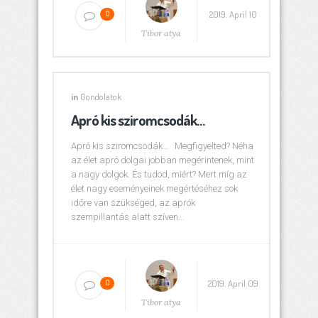
2019. April 10
0
Tibor atya
in
Gondolatok
Apró kis sziromcsodák…
Apró kis sziromcsodák… Megfigyelted? Néha
az élet apró dolgai jobban megérintenek, mint
a nagy dolgok. És tudod, miért? Mert míg az
élet nagy eseményeinek megértéséhez sok
időre van szükséged, az aprók
szempillantás alatt szíven...
2019. April 09
0
Tibor atya