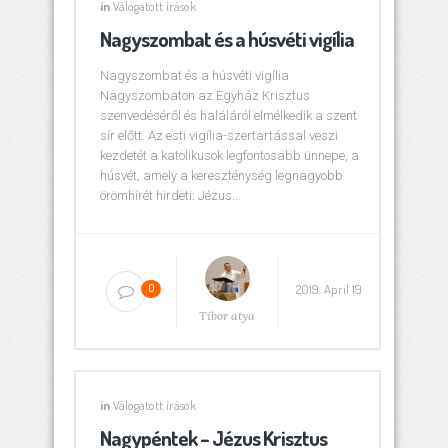
in
Válogatott írások
Nagyszombat és a húsvéti vigília
Nagyszombat és a húsvéti vigília
Nagyszombaton az Egyház Krisztus
szenvedéséről és haláláról elmélkedik a szent
sír előtt. Az esti vigília-szertartással veszi
kezdetét a katolikusok legfontosabb ünnepe, a
húsvét, amely a kereszténység legnagyobb
örömhírét hirdeti: Jézus...
2019. April 19
0
Tibor atya
in
Válogatott írások
Nagypéntek – Jézus Krisztus