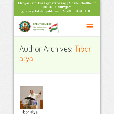
Magyar Katolikus Egyházközség | Albert-Schäffle-Str.
30, 70186 Stuttgart
szentgellert.stuttgart@drs.de
+49 (0) 711 236 919 0
Author Archives:
Tibor
atya
Tibor atya