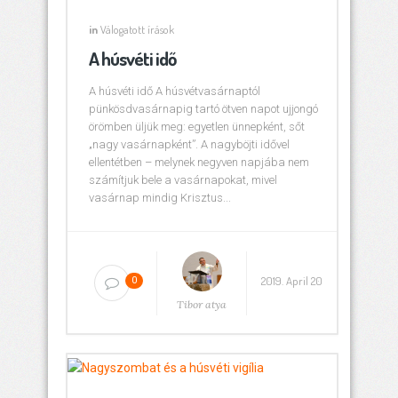
in
Válogatott írások
A húsvéti idő
A húsvéti idő A húsvétvasárnaptól
pünkösdvasárnapig tartó ötven napot ujjongó
örömben üljük meg: egyetlen ünnepként, sőt
„nagy vasárnapként”. A nagyböjti idővel
ellentétben – melynek negyven napjába nem
számítjuk bele a vasárnapokat, mivel
vasárnap mindig Krisztus...
2019. April 20
0
Tibor atya