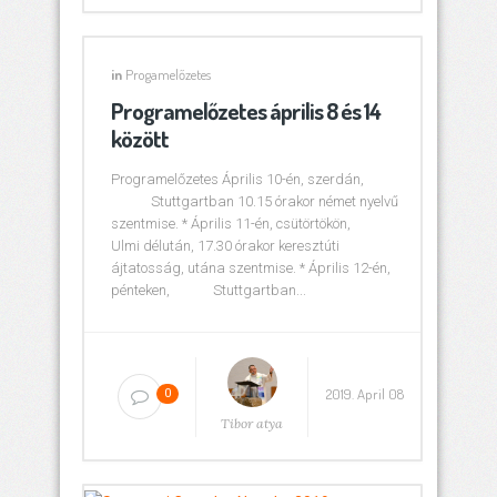
in
Progamelőzetes
Programelőzetes április 8 és 14
között
Programelőzetes Április 10-én, szerdán,
Stuttgartban 10.15 órakor német nyelvű
szentmise. * Április 11-én, csütörtökön,
Ulmi délután, 17.30 órakor keresztúti
ájtatosság, utána szentmise. * Április 12-én,
pénteken, Stuttgartban...
2019. April 08
0
Tibor atya