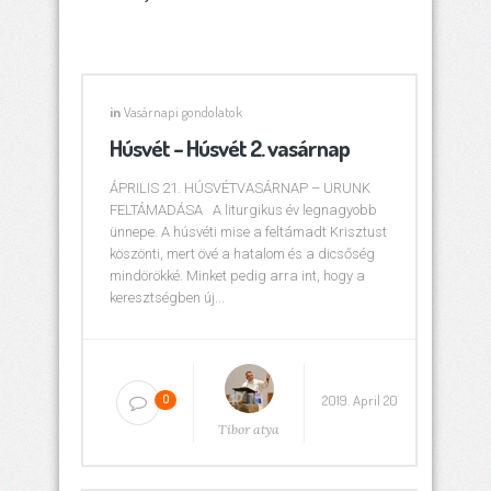
in
Vasárnapi gondolatok
Húsvét – Húsvét 2. vasárnap
ÁPRILIS 21. HÚSVÉTVASÁRNAP – URUNK
FELTÁMADÁSA A liturgikus év legnagyobb
ünnepe. A húsvéti mise a feltámadt Krisztust
köszönti, mert övé a hatalom és a dicsőség
mindörökké. Minket pedig arra int, hogy a
keresztségben új...
2019. April 20
0
Tibor atya