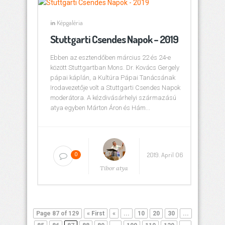
in
Képgaléria
Stuttgarti Csendes Napok – 2019
Ebben az esztendőben március 22 és 24-e
között Stuttgartban Mons. Dr. Kovács Gergely
pápai káplán, a Kultúra Pápai Tanácsának
Irodavezetője volt a Stuttgarti Csendes Napok
moderátora. A kézdivásárhelyi származású
atya egyben Márton Áron és Hám...
2019. April 06
0
Tibor atya
Page 87 of 129
« First
«
...
10
20
30
...