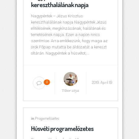
kereszthalálának napja
Nagypéntek – Jézus Krisztus
kereszthalálának napja Nagypéntek Jézus
elítélésének, megkínzásának, halálának és
temetésének napja. Ezen a napon nincs
szentmise. Arra emlékezünk, hogy maga az
örök Főpap mutatta be áldozatát a kereszt
oltárán. Nagypéntek a húsvétot,...
2019. April 19
0
Tibor atya
in
Progamelőzetes
Húsvéti programelőzetes