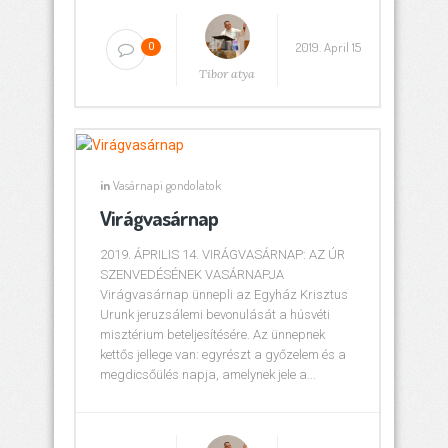
2019. April 15
0
Tibor atya
in
Vasárnapi gondolatok
Virágvasárnap
2019. ÁPRILIS 14. VIRÁGVASÁRNAP: AZ ÚR
SZENVEDÉSÉNEK VASÁRNAPJA
Virágvasárnap ünnepli az Egyház Krisztus
Urunk jeruzsálemi bevonulását a húsvéti
misztérium beteljesítésére. Az ünnepnek
kettős jellege van: egyrészt a győzelem és a
megdicsőülés napja, amelynek jele a...