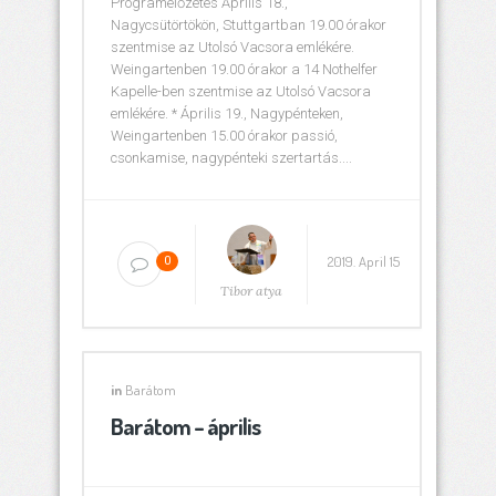
Programelőzetes Április 18.,
Nagycsütörtökön, Stuttgartban 19.00 órakor
szentmise az Utolsó Vacsora emlékére.
Weingartenben 19.00 órakor a 14 Nothelfer
Kapelle-ben szentmise az Utolsó Vacsora
emlékére. * Április 19., Nagypénteken,
Weingartenben 15.00 órakor passió,
csonkamise, nagypénteki szertartás....
2019. April 15
0
Tibor atya
in
Barátom
Barátom – április