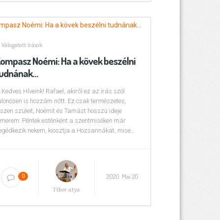
Válogatott írások
ompasz Noémi: Ha a kövek beszélni
udnának…
! Kedves Híveink! Rafael, akiről ez az írás szól
ülönösen is hozzám nőtt. Ez csak természetes,
iszen szüleit, Noémit és Tamást hosszú ideje
smerem. Péntek esténként a szentmiséken már
egédkezik nekem, kiosztja a Hozsannákat, mise...
2020. Mai 20
0
Tibor atya