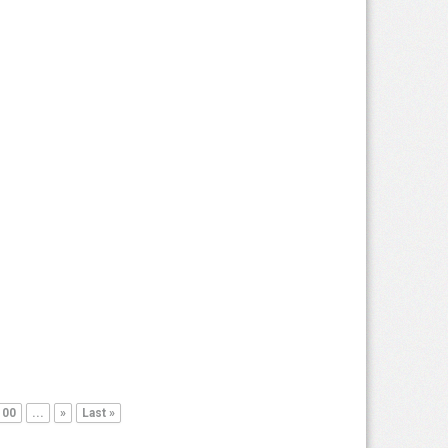
100
...
»
Last »