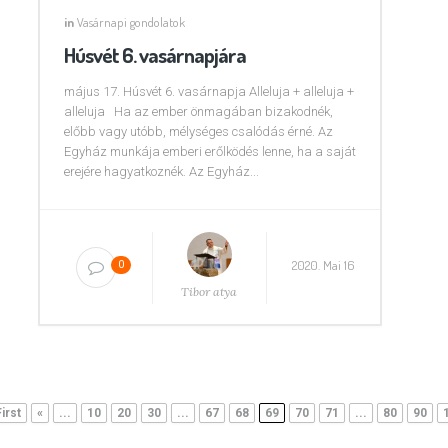
in
Vasárnapi gondolatok
Húsvét 6. vasárnapjára
május 17. Húsvét 6. vasárnapja Alleluja + alleluja +
alleluja Ha az ember önmagában bizakodnék,
előbb vagy utóbb, mélységes csalódás érné. Az
Egyház munkája emberi erőlködés lenne, ha a saját
erejére hagyatkoznék. Az Egyház...
2020. Mai 16
0
Tibor atya
First
«
...
10
20
30
...
67
68
69
70
71
...
80
90