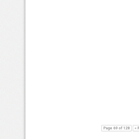
Page 69 of 128
« 