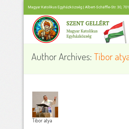
Magyar Katolikus Egyházközség | Albert-Schäffle-Str. 30, 701
Author Archives:
Tibor aty
Tibor atya