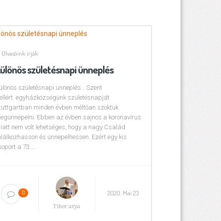
Olvasóink írják
ülönös születésnapi ünneplés
ülönös születésnapi ünneplés… Szent
ellért egyházközségünk születésnapját
tuttgartban minden évben méltóan szoktuk
egünnepelni. Ebben az évben sajnos a koronavírus
iatt nem volt lehetséges, hogy a nagy Család
alálkozhasson és ünnepelhessen. Ezért egy kis
soport a 73....
2020. Mai 23
0
Tibor atya