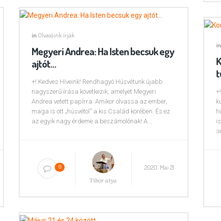
in
Olvasóink írják
in
Megyeri Andrea: Ha Isten becsuk egy
K
ajtót…
t
+! Kedves Híveink! Rendhagyó Húsvétunk újabb
nagyszerű írása következik, amelyet Megyeri
+
Andrea vetett papírra. Amikor olvassa az ember,
k
maga is ott „húsvétol” a kis Család körében. És ez
h
az egyik nagy érdeme a beszámolónak! A...
i
s
2020. Mai 21
0
Tibor atya