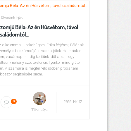
Olvasóink írják
zomjú Béla: Az én Húsvétom, távol
saládomtól…
z alkalommal, unokahúgom, Erika férjének, Bélának
zemélyes beszámolóját olvashatjátok. Ha máskor
em, vasárnap mindig kerítünk időt arra, hogy
áltsunk néhány szót telefonon. Ilyenkor mindig úton
an. A számára is megterhelő időben próbáltam
öbbször segítségére sietni,...
2020. Mai 17
0
Tibor atya