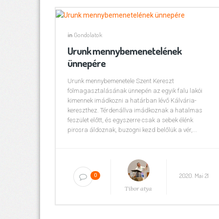
in
Gondolatok
Urunk mennybemenetelének
ünnepére
Urunk mennybemenetele Szent Kereszt
fölmagasztalásának ünnepén az egyik falu lakói
kimennek imádkozni a határban lévő Kálvária-
kereszthez. Térdenállva imádkoznak a hatalmas
feszület előtt, és egyszerre csak a sebek élénk
pirosra áldoznak, buzogni kezd belőlük a vér,...
2020. Mai 21
0
Tibor atya