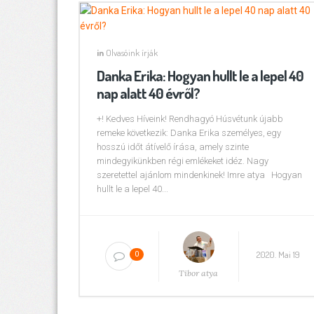
in
Olvasóink írják
Danka Erika: Hogyan hullt le a lepel 40
nap alatt 40 évről?
+! Kedves Híveink! Rendhagyó Húsvétunk újabb
remeke következik: Danka Erika személyes, egy
hosszú időt átívelő írása, amely szinte
mindegyikünkben régi emlékeket idéz. Nagy
szeretettel ajánlom mindenkinek! Imre atya Hogyan
hullt le a lepel 40...
2020. Mai 19
0
Tibor atya