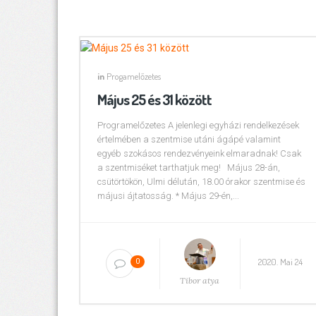
in
Progamelőzetes
Május 25 és 31 között
Programelőzetes A jelenlegi egyházi rendelkezések
értelmében a szentmise utáni ágápé valamint
egyéb szokásos rendezvényeink elmaradnak! Csak
a szentmiséket tarthatjuk meg! Május 28-án,
csütörtökön, Ulmi délután, 18.00 órakor szentmise és
májusi ájtatosság. * Május 29-én,...
2020. Mai 24
0
Tibor atya