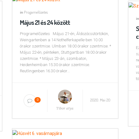
in
Progamelőzetes
in
Május 21 és 24 között
S
Programelőzetes Május 21-én, Áldozócsütörtökön,
c
Weingartenben a 14 Nothelferkapelle-ben 10.00
órakor szentmise. Ulmban 18.00 órakor szentmise. *
E
Május 22-én, pénteken, Stuttgartban 18.00 órakor
s
szentmise. * Május 23-án, szombaton,
n
Heidenheimban 15.30 órakor szentmise.
v
Reutlingenben 16.30 órakor...
v
t
2020. Mai 20
0
Tibor atya