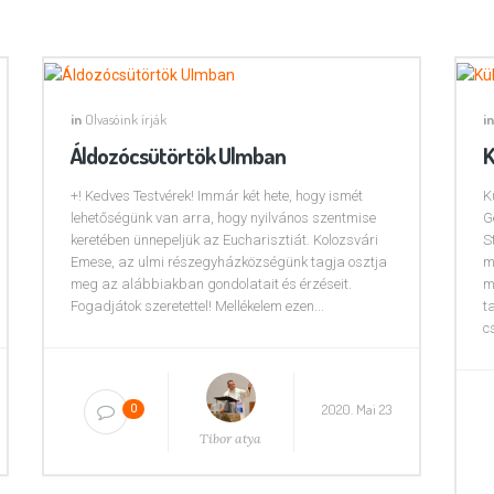
in
Olvasóink írják
in
Áldozócsütörtök Ulmban
K
+! Kedves Testvérek! Immár két hete, hogy ismét
K
lehetőségünk van arra, hogy nyilvános szentmise
G
keretében ünnepeljük az Eucharisztiát. Kolozsvári
S
Emese, az ulmi részegyházközségünk tagja osztja
m
meg az alábbiakban gondolatait és érzéseit.
m
Fogadjátok szeretettel! Mellékelem ezen...
t
c
2020. Mai 23
0
Tibor atya