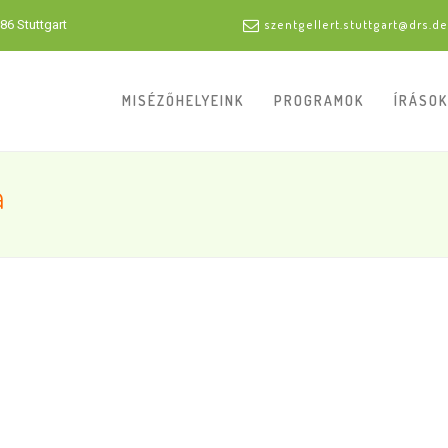
86 Stuttgart
szentgellert.stuttgart@drs.de
MISÉZŐHELYEINK
PROGRAMOK
ÍRÁSOK
a