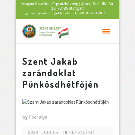
Magyar Katolikus Egyházközség | Albert-Schäffle-Str.
30, 70186 Stuttgart
szentgellert.stuttgart@drs.de
+49 (0) 711 236 919 0
Szent Jakab
zarándoklat
Pünkösdhétfőjén
by
Tibor atya
2020. JUNI 04
IN
KÉPGALÉRIA