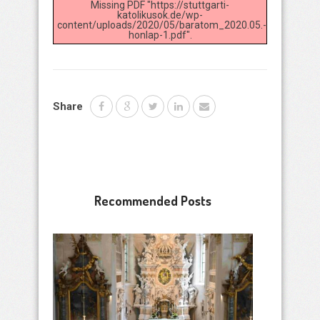
Missing PDF "https://stuttgarti-
katolikusok.de/wp-
content/uploads/2020/05/baratom_2020.05.-
honlap-1.pdf".
Share
Recommended Posts