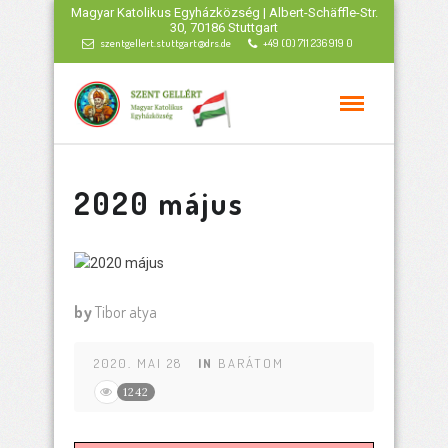
Magyar Katolikus Egyházközség | Albert-Schäffle-Str.
30, 70186 Stuttgart
szentgellert.stuttgart@drs.de
+49 (0) 711 236 919 0
2020 május
by
Tibor atya
2020. MAI 28
IN
BARÁTOM
1242