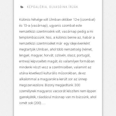
KÉPGALÉRIA
,
OLVASÓINK ÍRJÁK
Különös hétvége volt Ulmban október 12-e (szombat)
és 13-a (vasárnap), ugyanis szombat este
nemzetközi szentmisénk volt, vasárnap pedig a mi
templombúcsúnk. Nos, a különös benne az, habár a
nemzetközi szentmiséket már egy ideje évenként
megtartják Ulmban, ahol több nemzetiség (német,
lengyel, magyar, horvát, szlovén, olasz, portugál,
eritrea) képviselteti magát, és valamilyen formában
mindenki részt vesz a szentmisében, valamint az
utána következő kulturális műsorokban, de ez
alkalommal a magyarokra került sor az ünnep
megszervezésre. Bizony megijedtünk. 300
személynek magyaros vacsorát készíteni nem éppen
gyerekjáték, ráadásul másnap van mi búcsúnk, ahol
ismét sok (200)......