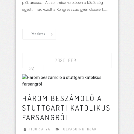
plébánossal. A szentmise keretében a közösség
együtt imádkozott a Kongresszus gyümölcseiért,......
Részletek
2020. FEB..
24
HÁROM BESZÁMOLÓ A
STUTTGARTI KATOLIKUS
FARSANGRÓL
TIBOR ATYA
OLVASÓINK ÍRJÁK