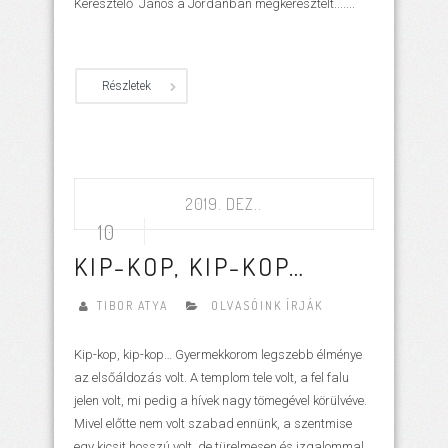
Keresztelő János a Jordánban megkeresztelt.......
Részletek
2019. DEZ..
10
KIP-KOP, KIP-KOP…
TIBOR ATYA
OLVASÓINK ÍRJÁK
Kip-kop, kip-kop… Gyermekkorom legszebb élménye
az elsőáldozás volt. A templom tele volt, a fel falu
jelen volt, mi pedig a hívek nagy tömegével körülvéve.
Mivel előtte nem volt szabad ennünk, a szentmise
egy kicsit hosszú volt, de türelmesen és izgalommal