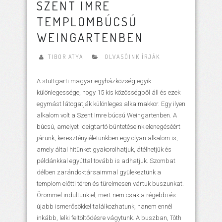
SZENT IMRE
TEMPLOMBÚCSÚ
WEINGARTENBEN
TIBOR ATYA
OLVASÓINK ÍRJÁK
A stuttgarti magyar egyházközség egyik
különlegessége, hogy 15 kis közösségből áll és ezek
egymást látogatják különleges alkalmakkor. Egy ilyen
alkalom volt a Szent Imre búcsú Weingartenben. A
búcsú, amelyet ideigtartó büntetéseink elenegéséért
járunk, keresztény életünkben egy olyan alkalom is,
amely által hitünket gyakorolhatjuk, átélhetjük és
példánkkal egyúttal tovább is adhatjuk. Szombat
délben zarándoktársaimmal gyülekeztünk a
templom előtti téren és türelmesen vártuk buszunkat.
Örömmel indultunk el, mert nem csak a régebbi és
újabb ismerősökkel találkozhatunk, hanem ennél
inkább, lelki feltöltődésre vágytunk. A buszban, Tóth