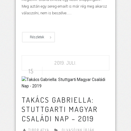
Meg aztán egy sereg emailt is már rég meg akarsz
válaszolni, nem is beszélve......
Részletek
2019. JULI.
15
TAKÁCS GABRIELLA:
STUTTGARTI MAGYAR
CSALÁDI NAP – 2019
TIBOR ATYA
OLVASÓINK ÍRJÁK