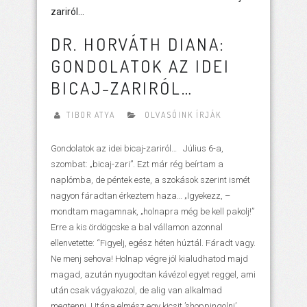
DR. HORVÁTH DIANA:
GONDOLATOK AZ IDEI
BICAJ-ZARIRÓL…
TIBOR ATYA
OLVASÓINK ÍRJÁK
Gondolatok az idei bicaj-zariról… Július 6-a,
szombat: „bicaj-zari”. Ezt már rég beírtam a
naplómba, de péntek este, a szokások szerint ismét
nagyon fáradtan érkeztem haza… „Igyekezz, –
mondtam magamnak, „holnapra még be kell pakolj!”
Erre a kis ördögcske a bal vállamon azonnal
ellenvetette: “Figyelj, egész héten húztál. Fáradt vagy.
Ne menj sehova! Holnap végre jól kialudhatod majd
magad, azután nyugodtan kávézol egyet reggel, ami
után csak vágyakozol, de alig van alkalmad
megtenni. Utána elmész egy kicsit ’shoppingolni’.