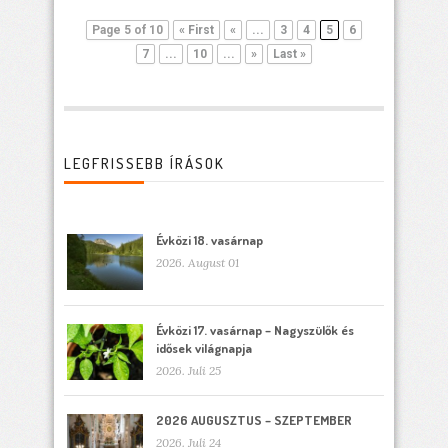
Page 5 of 10
« First
«
...
3
4
5
6
7
...
10
...
»
Last »
LEGFRISSEBB ÍRÁSOK
Évközi 18. vasárnap
2026. August 01
Évközi 17. vasárnap – Nagyszülők és
idősek világnapja
2026. Juli 25
2026 AUGUSZTUS – SZEPTEMBER
2026. Juli 24