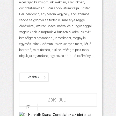
előestéjén készülődtünk lélekben, szívünkben,
gondolatainkban … Zarándoklatunk célja Kloster
Heiligenbronn, egy Mária kegyhely, ahol számos
csoda és gyógyulás történik. Imre atya reggeli
áldásával, azután közös imával és buzgósággal
vágtunk neki a napnak. A buszon alkalmunk nyílt
beszélgetni egymással, ismerkedni, megnyílni
egymás iránt. Számunkra ez könnyen ment, két jó
barátnő, mint útitárs, akiknek vééégre picit több
idejük jut egymásra, egy közös spirituális élmény......
Részletek
2019. JULI.
17