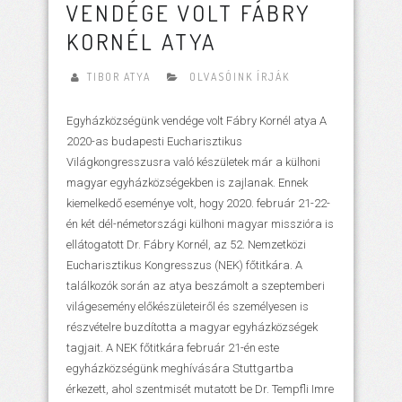
VENDÉGE VOLT FÁBRY
KORNÉL ATYA
TIBOR ATYA
OLVASÓINK ÍRJÁK
Egyházközségünk vendége volt Fábry Kornél atya A
2020-as budapesti Eucharisztikus
Világkongresszusra való készületek már a külhoni
magyar egyházközségekben is zajlanak. Ennek
kiemelkedő eseménye volt, hogy 2020. február 21-22-
én két dél-németországi külhoni magyar misszióra is
ellátogatott Dr. Fábry Kornél, az 52. Nemzetközi
Eucharisztikus Kongresszus (NEK) főtitkára. A
találkozók során az atya beszámolt a szeptemberi
világesemény előkészületeiről és személyesen is
részvételre buzdította a magyar egyházközségek
tagjait. A NEK főtitkára február 21-én este
egyházközségünk meghívására Stuttgartba
érkezett, ahol szentmisét mutatott be Dr. Tempfli Imre