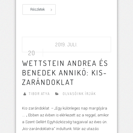
Részletek
2019. JULI.
20
WETTSTEIN ANDREA ÉS
BENEDEK ANNIKÓ: KIS-
ZARÁNDOKLAT
TIBOR ATYA
OLVASÓINK ÍRJÁK
Kis-zarándoklat – „Egy különleges nap margójára
…. „ Ebben az évben is elérkezett az a reggel, amikor
a Szent Gellért Egyházközség tagjaival az éves ún.
„kis-zarándoklatra“ indultunk. Már az utazás