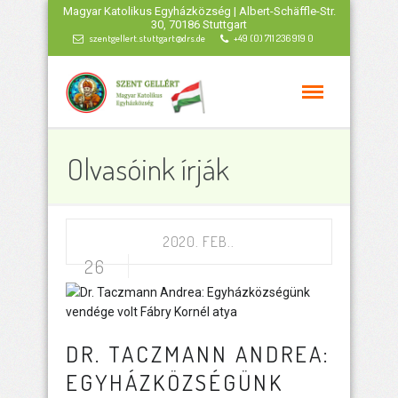
Magyar Katolikus Egyházközség | Albert-Schäffle-Str.
30, 70186 Stuttgart
szentgellert.stuttgart@drs.de
+49 (0) 711 236 919 0
Olvasóink írják
2020. FEB..
26
DR. TACZMANN ANDREA:
EGYHÁZKÖZSÉGÜNK