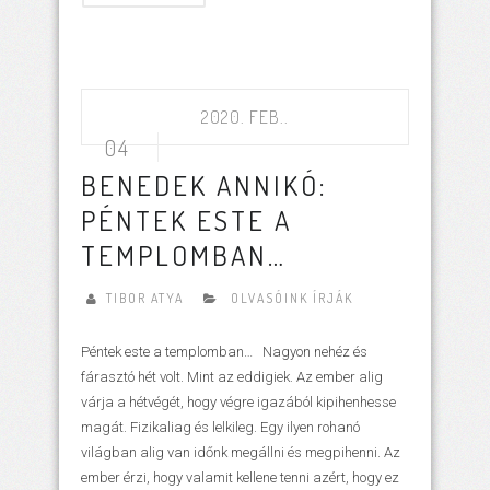
2020. FEB..
04
BENEDEK ANNIKÓ:
PÉNTEK ESTE A
TEMPLOMBAN…
TIBOR ATYA
OLVASÓINK ÍRJÁK
Péntek este a templomban… Nagyon nehéz és
fárasztó hét volt. Mint az eddigiek. Az ember alig
várja a hétvégét, hogy végre igazából kipihenhesse
magát. Fizikaliag és lelkileg. Egy ilyen rohanó
világban alig van időnk megállni és megpihenni. Az
ember érzi, hogy valamit kellene tenni azért, hogy ez