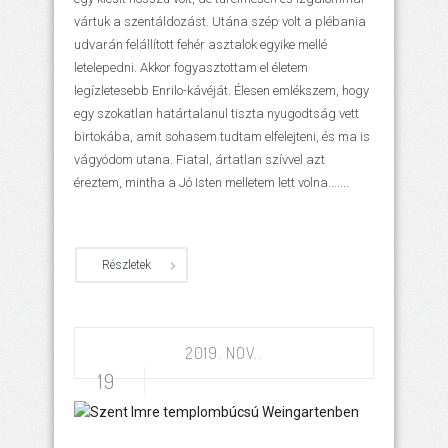
vártuk a szentáldozást. Utána szép volt a plébania
udvarán felállított fehér asztalok egyike mellé
letelepedni. Akkor fogyasztottam el életem
legízletesebb Enrilo-kávéját. Élesen emlékszem, hogy
egy szokatlan határtalanul tiszta nyugodtság vett
birtokába, amit sohasem tudtam elfelejteni, és ma is
vágyódom utana. Fiatal, ártatlan szívvel azt
éreztem, mintha a Jó Isten melletem lett volna.......
Részletek
2019. NOV..
19