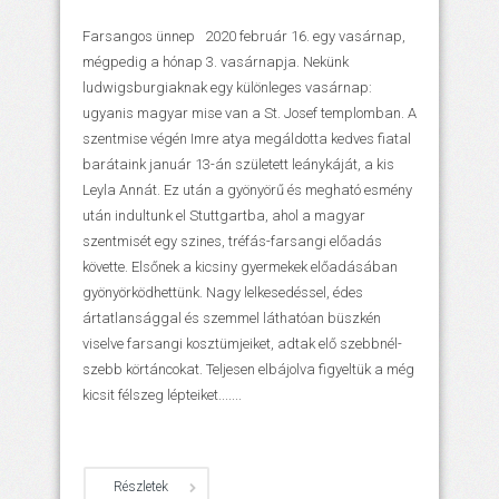
Farsangos ünnep 2020 február 16. egy vasárnap,
mégpedig a hónap 3. vasárnapja. Nekünk
ludwigsburgiaknak egy különleges vasárnap:
ugyanis magyar mise van a St. Josef templomban. A
szentmise végén Imre atya megáldotta kedves fiatal
barátaink január 13-án született leánykáját, a kis
Leyla Annát. Ez után a gyönyörű és megható esmény
után indultunk el Stuttgartba, ahol a magyar
szentmisét egy szines, tréfás-farsangi előadás
követte. Elsőnek a kicsiny gyermekek előadásában
gyönyörködhettünk. Nagy lelkesedéssel, édes
ártatlansággal és szemmel láthatóan büszkén
viselve farsangi kosztümjeiket, adtak elő szebbnél-
szebb körtáncokat. Teljesen elbájolva figyeltük a még
kicsit félszeg lépteiket.......
Részletek