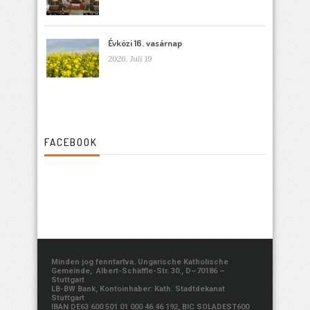
Évközi 16. vasárnap
2026. Juli 19
FACEBOOK
Minden jog fenntartva. Ungarische Katholische
Gemeinde, Albert-Schäffle-Str. 30., D–70186 –
Stuttgart
LB-BW Bank, Kontoinhaber: Kath. Stadtdekanat
Stuttgart
IBAN DE63 600 501 01 000 46 46 192, BIC SOLADEST600