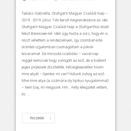
Takács Gabriella: Stuttgarti Magyar Családi Nap –
2019 2019. július 7-én került megrendezésre az idei
Stuttgarti Magyar Családi Nap a Stuttgarthoz közel
fekvő Bärensee-nél. Idén úgy hozta a sors, hogy én is
részt vehettem a rendezvényen, így szombat este
örömteli izgalomban csomagoltam a piknik-
kosaramat. De micsoda csalódás – vasárnap
reggel nemcsak hogy zuhogott az eső, de a balkont
jeges pitykövek díszítették. Kétségbeesetten hívom
Imre atyát – Ilyenkor mi van? Nálunk zuhog az eső…
Mire Imre atya (a számára oly tipikus nyugalommal)
– Nem baj, mi megyünk. Hm… mély lélegzetet vettem,
és......
Részletek