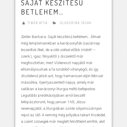
SAJÁT KÉSZÍTÉSŰ
BETLEHEM…
TIBOR ATYA
OLVASÓINK ÍRJÁK
Zeitler Barbara: Saját készítésű betlehem… Állnak
még templomainkban a karácsonyfák (vasárnap
leszedtük őket, de a cikk sokkal előbb íródott! –
szerk.), igaz, fényüktől s diszeiktől már
megfosztottan, mert Vízkereszt napjától már
elhomályosulnak a fa tündöklő villanyégői, és így
dísztelenül jelzik azt, hogy hamarosan eljön február
másodika, Gyertyaszentelő napja, amely már
valóban a karácsonyi liturgia méltó befejezése.
Legutóbbi prédikációjában arról beszélt
lelkipásztorunk, hogy januar 1-től, Jézus
nevenapjától, a liturgiában szinte sólyomszárnyon
repül az idő. A nemrég még pólyába takart Kisdedet,
a szent szövegek már meglett felnőttként említik, akit