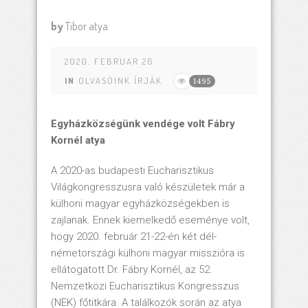
by
Tibor atya
2020. FEBRUAR 26
IN
OLVASÓINK ÍRJÁK
1495
Egyházközségünk vendége volt Fábry
Kornél atya
A 2020-as budapesti Eucharisztikus
Világkongresszusra való készületek már a
külhoni magyar egyházközségekben is
zajlanak. Ennek kiemelkedő eseménye volt,
hogy 2020. február 21-22-én két dél-
németországi külhoni magyar misszióra is
ellátogatott Dr. Fábry Kornél, az 52.
Nemzetközi Eucharisztikus Kongresszus
(NEK) főtitkára. A találkozók során az atya