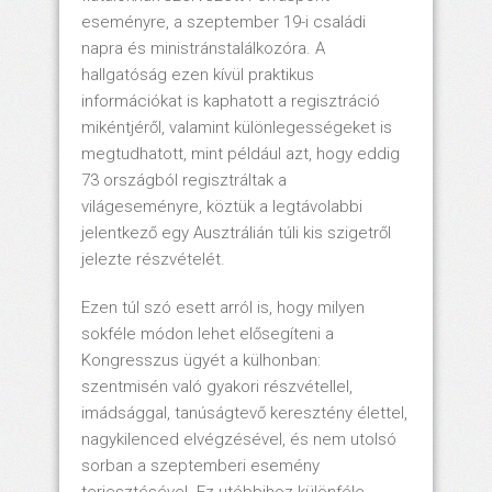
eseményre, a szeptember 19-i családi
napra és ministránstalálkozóra. A
hallgatóság ezen kívül praktikus
információkat is kaphatott a regisztráció
mikéntjéről, valamint különlegességeket is
megtudhatott, mint például azt, hogy eddig
73 országból regisztráltak a
világeseményre, köztük a legtávolabbi
jelentkező egy Ausztrálián túli kis szigetről
jelezte részvételét.
Ezen túl szó esett arról is, hogy milyen
sokféle módon lehet elősegíteni a
Kongresszus ügyét a külhonban:
szentmisén való gyakori részvétellel,
imádsággal, tanúságtevő keresztény élettel,
nagykilenced elvégzésével, és nem utolsó
sorban a szeptemberi esemény