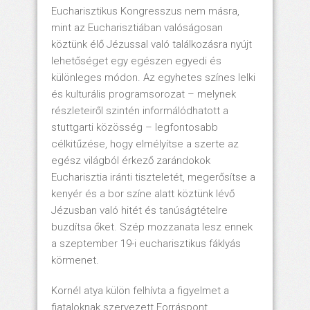
Eucharisztikus Kongresszus nem másra,
mint az Eucharisztiában valóságosan
köztünk élő Jézussal való találkozásra nyújt
lehetőséget egy egészen egyedi és
különleges módon. Az egyhetes színes lelki
és kulturális programsorozat – melynek
részleteiről szintén informálódhatott a
stuttgarti közösség – legfontosabb
célkitűzése, hogy elmélyítse a szerte az
egész világból érkező zarándokok
Eucharisztia iránti tiszteletét, megerősítse a
kenyér és a bor színe alatt köztünk lévő
Jézusban való hitét és tanúságtételre
buzdítsa őket. Szép mozzanata lesz ennek
a szeptember 19-i eucharisztikus fáklyás
körmenet.
Kornél atya külön felhívta a figyelmet a
fiataloknak szervezett Forráspont