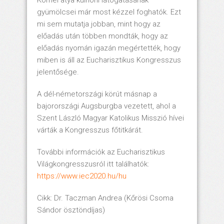
Kornél atya külhoni látogatásának
gyümölcsei már most kézzel foghatók. Ezt
mi sem mutatja jobban, mint hogy az
előadás után többen mondták, hogy az
előadás nyomán igazán megértették, hogy
miben is áll az Eucharisztikus Kongresszus
jelentősége.
A dél-németországi körút másnap a
bajorországi Augsburgba vezetett, ahol a
Szent László Magyar Katolikus Misszió hívei
várták a Kongresszus főtitkárát.
További információk az Eucharisztikus
Világkongresszusról itt találhatók:
https://www.iec2020.hu/hu
Cikk: Dr. Taczman Andrea (Kőrösi Csoma
Sándor ösztöndíjas)