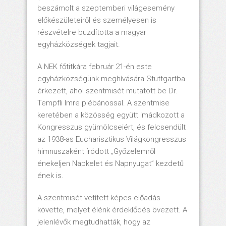
beszámolt a szeptemberi világesemény
előkészületeiről és személyesen is
részvételre buzdította a magyar
egyházközségek tagjait.
A NEK főtitkára február 21-én este
egyházközségünk meghívására Stuttgartba
érkezett, ahol szentmisét mutatott be Dr.
Tempfli Imre plébánossal. A szentmise
keretében a közösség együtt imádkozott a
Kongresszus gyümölcseiért, és felcsendült
az 1938-as Eucharisztikus Világkongresszus
himnuszaként íródott „Győzelemről
énekeljen Napkelet és Napnyugat” kezdetű
ének is.
A szentmisét vetített képes előadás
követte, melyet élénk érdeklődés övezett. A
jelenlévők megtudhatták, hogy az