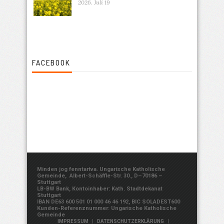
2026. Juli 19
FACEBOOK
Minden jog fenntartva. Ungarische Katholische
Gemeinde, Albert-Schäffle-Str. 30., D–70186 –
Stuttgart
LB-BW Bank, Kontoinhaber: Kath. Stadtdekanat
Stuttgart
IBAN DE63 600 501 01 000 46 46 192, BIC SOLADEST600
Kunden-Referenznummer: Ungarische Katholische
Gemeinde
|
|
IMPRESSUM
DATENSCHUTZERKLÄRUNG