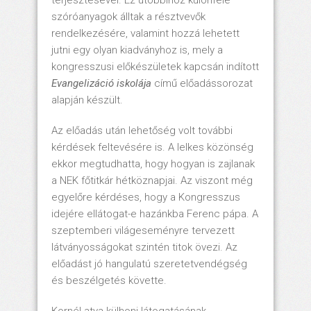
terjesztésével. Ez utóbbihoz különféle
szóróanyagok álltak a résztvevők
rendelkezésére, valamint hozzá lehetett
jutni egy olyan kiadványhoz is, mely a
kongresszusi előkészületek kapcsán indított
Evangelizáció iskolája
című előadássorozat
alapján készült.
Az előadás után lehetőség volt további
kérdések feltevésére is. A lelkes közönség
ekkor megtudhatta, hogy hogyan is zajlanak
a NEK főtitkár hétköznapjai. Az viszont még
egyelőre kérdéses, hogy a Kongresszus
idejére ellátogat-e hazánkba Ferenc pápa. A
szeptemberi világeseményre tervezett
látványosságokat szintén titok övezi. Az
előadást jó hangulatú szeretetvendégség
és beszélgetés követte.