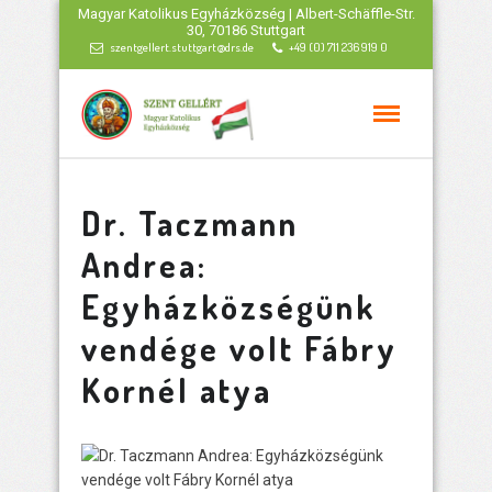
Magyar Katolikus Egyházközség | Albert-Schäffle-Str.
30, 70186 Stuttgart
szentgellert.stuttgart@drs.de
+49 (0) 711 236 919 0
Dr. Taczmann
Andrea:
Egyházközségünk
vendége volt Fábry
Kornél atya