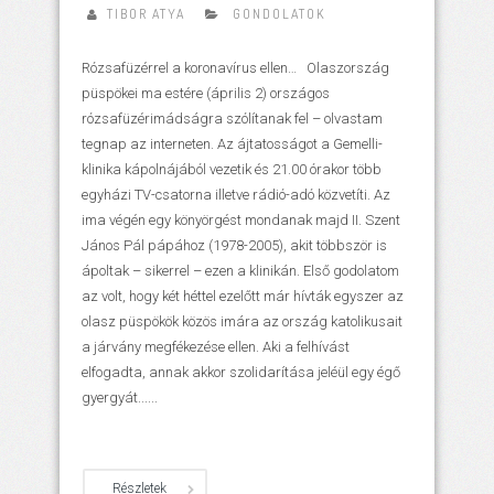
TIBOR ATYA
GONDOLATOK
Rózsafüzérrel a koronavírus ellen… Olaszország
püspökei ma estére (április 2) országos
rózsafüzérimádságra szólítanak fel – olvastam
tegnap az interneten. Az ájtatosságot a Gemelli-
klinika kápolnájából vezetik és 21.00 órakor több
egyházi TV-csatorna illetve rádió-adó közvetíti. Az
ima végén egy könyörgést mondanak majd II. Szent
János Pál pápához (1978-2005), akit többször is
ápoltak – sikerrel – ezen a klinikán. Első godolatom
az volt, hogy két héttel ezelőtt már hívták egyszer az
olasz püspökök közös imára az ország katolikusait
a járvány megfékezése ellen. Aki a felhívást
elfogadta, annak akkor szolidarítása jeléül egy égő
gyergyát......
Részletek