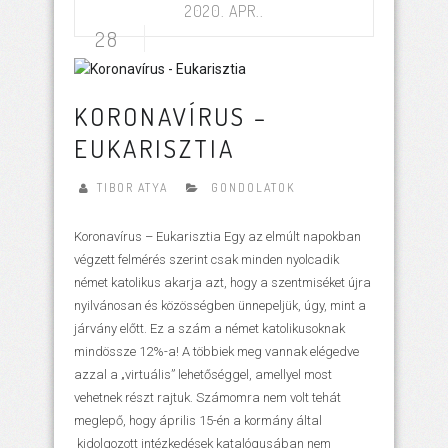
2020. APR..
28
KORONAVÍRUS –
EUKARISZTIA
TIBOR ATYA
GONDOLATOK
Koronavírus – Eukarisztia Egy az elmúlt napokban
végzett felmérés szerint csak minden nyolcadik
német katolikus akarja azt, hogy a szentmiséket újra
nyilvánosan és közösségben ünnepeljük, úgy, mint a
járvány előtt. Ez a szám a német katolikusoknak
mindössze 12%-a! A többiek meg vannak elégedve
azzal a „virtuális” lehetőséggel, amellyel most
vehetnek részt rajtuk. Számomra nem volt tehát
meglepő, hogy április 15-én a kormány által
kidolgozott intézkedések katalógusában nem