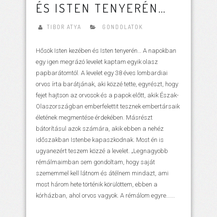
ÉS ISTEN TENYERÉN…
TIBOR ATYA
GONDOLATOK
Hősök Isten kezében és Isten tenyerén… A napokban
egy igen megrázó levelet kaptam egyik olasz
papbarátomtól. A levelet egy 38 éves lombardiai
orvos írta barátjának, aki közzé tette, egyrészt, hogy
fejet hajtson az orvosok és a papok előtt, akik Észak-
Olaszországban emberfelettit tesznek embertársaik
életének megmentése érdekében. Másrészt
bátorításul azok számára, akik ebben a nehéz
időszakban Istenbe kapaszkodnak. Most én is
ugyanezért teszem közzé a levelet. „Legnagyobb
rémálmaimban sem gondoltam, hogy saját
szememmel kell látnom és átélnem mindazt, ami
most három hete történik körülöttem, ebben a
kórházban, ahol orvos vagyok. A rémálom egyre......