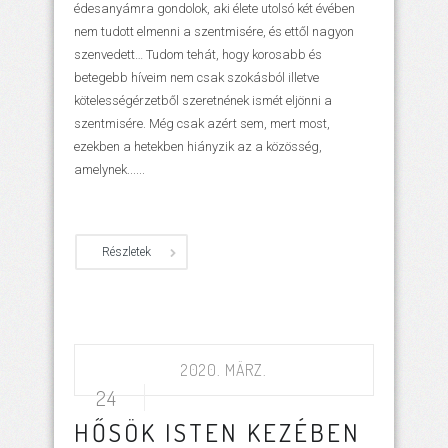
édesanyámra gondolok, aki élete utolsó két évében
nem tudott elmenni a szentmisére, és ettől nagyon
szenvedett… Tudom tehát, hogy korosabb és
betegebb híveim nem csak szokásból illetve
kötelességérzetből szeretnének ismét eljönni a
szentmisére. Még csak azért sem, mert most,
ezekben a hetekben hiányzik az a közösség,
amelynek......
Részletek
2020. MÄRZ.
24
HŐSÖK ISTEN KEZÉBEN