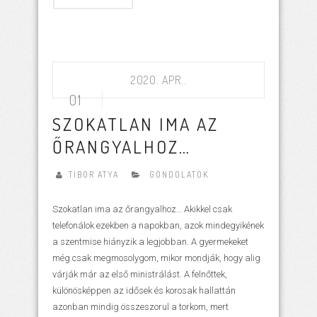
2020. APR..
01
SZOKATLAN IMA AZ
ŐRANGYALHOZ…
TIBOR ATYA
GONDOLATOK
Szokatlan ima az őrangyalhoz… Akikkel csak
telefonálok ezekben a napokban, azok mindegyikének
a szentmise hiányzik a legjobban. A gyermekeket
még csak megmosolygom, mikor mondják, hogy alig
várják már az első ministrálást. A felnőttek,
különösképpen az idősek és korosak hallattán
azonban mindig összeszorul a torkom, mert