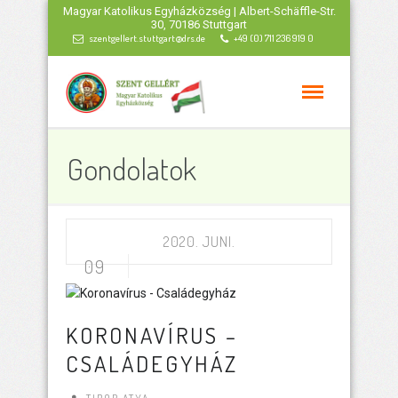
Magyar Katolikus Egyházközség | Albert-Schäffle-Str.
30, 70186 Stuttgart
szentgellert.stuttgart@drs.de
+49 (0) 711 236 919 0
Gondolatok
2020. JUNI.
09
KORONAVÍRUS –
CSALÁDEGYHÁZ