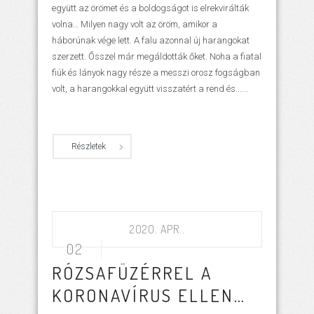
együtt az örömet és a boldogságot is elrekvirálták
volna… Milyen nagy volt az öröm, amikor a
háborúnak vége lett. A falu azonnal új harangokat
szerzett. Ősszel már megáldották őket. Noha a fiatal
fiúk és lányok nagy része a messzi orosz fogságban
volt, a harangokkal együtt visszatért a rend és......
Részletek
2020. APR..
02
RÓZSAFÜZÉRREL A
KORONAVÍRUS ELLEN…