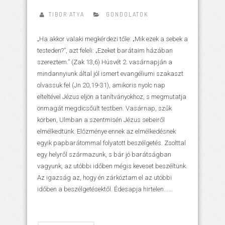
TIBOR ATYA
GONDOLATOK
„Ha akkor valaki megkérdezi tőle: „Mik ezek a sebek a
testeden?”, azt feleli: „Ezeket barátaim házában
szereztem.” (Zak 13,6) Húsvét 2. vasárnapján a
mindannyiunk által jól ismert evangéliumi szakaszt
olvassuk fel (Jn 20,19-31), amikoris nyolc nap
elteltével Jézus eljön a tanítványokhoz, s megmutatja
önmagát megdicsőült testben. Vasárnap, szűk
körben, Ulmban a szentmisén Jézus sebeiről
elmélkedtünk. Előzménye ennek az elmélkedésnek
egyik papbarátommal folyatott beszélgetés. Zsolttal
egy helyről származunk, s bár jó barátságban
vagyunk, az utóbbi időben mégis keveset beszéltünk.
Az igazság az, hogy én zárkóztam el az utóbbi
időben a beszélgetésektől. Édesapja hirtelen......