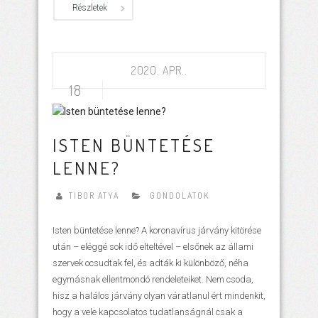
Részletek
2020. APR..
18
ISTEN BÜNTETÉSE
LENNE?
TIBOR ATYA
GONDOLATOK
Isten büntetése lenne? A koronavírus járvány kitörése
után – eléggé sok idő elteltével – elsőnek az állami
szervek ocsudtak fel, és adták ki különböző, néha
egymásnak ellentmondó rendeleteiket. Nem csoda,
hisz a halálos járvány olyan váratlanul ért mindenkit,
hogy a vele kapcsolatos tudatlanságnál csak a