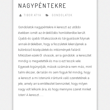
NAGYPÉNTEKRE
TIBOR ATYA
GONDOLATOK
Gondolatok nagypéntekre A kereszt az utóbbi
években ismét az érdeklődés homlokterébe került.
Újabb és újabb tiltakozások és tárgyalások folynak
annak érdekében, hogy a feszületek lekerüljenek a
különböző középületek és intézmények faláról.
Miközben ezekről olvasok, arra gondolok: a keresztet
mindig is megvetették és ma is ezt teszik vele.
Egyesek kigúnyolják, mások számára nem más, mint
talmi ékszer, de talán mi sem fogjuk fel mindig, hogy
a kereszt a mi Istenünk irántunk való szeretetének a
jele, amely arra emlékeztet bennünket, hogy milyen
nagy volt lelkünk ára, és hogy mennyire szeret minket
Isten! A kereszt......