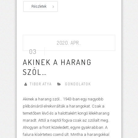
Részletek
2020. APR..
03
AKINEK A HARANG
SZÓL…
TIBOR ATYA
GONDOLATOK
Akinek a harang szól… 1943-ban egy nagyobb
plébániáról elrekvirálták a harangokat. Csak a
temetőben lévő és a halottakért kongó lélekharang
maradt. Attól a naptól fogva csak az szólalt meg.
Ahogyan a front közeledett, egyre gyakrabban. A
falura kísérteties csend ült. Mintha a harangokkal