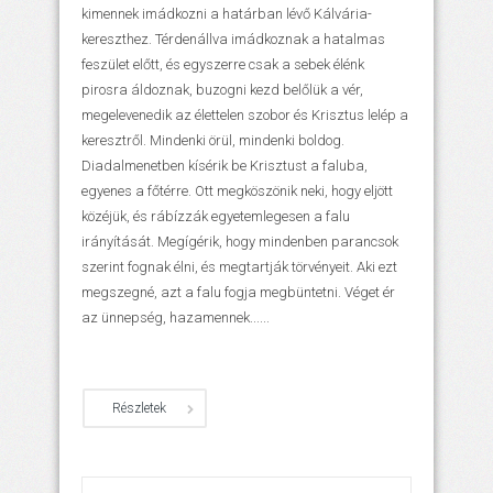
kimennek imádkozni a határban lévő Kálvária-
kereszthez. Térdenállva imádkoznak a hatalmas
feszület előtt, és egyszerre csak a sebek élénk
pirosra áldoznak, buzogni kezd belőlük a vér,
megelevenedik az élettelen szobor és Krisztus lelép a
keresztről. Mindenki örül, mindenki boldog.
Diadalmenetben kísérik be Krisztust a faluba,
egyenes a főtérre. Ott megköszönik neki, hogy eljött
közéjük, és rábízzák egyetemlegesen a falu
irányítását. Megígérik, hogy mindenben parancsok
szerint fognak élni, és megtartják törvényeit. Aki ezt
megszegné, azt a falu fogja megbüntetni. Véget ér
az ünnepség, hazamennek......
Részletek