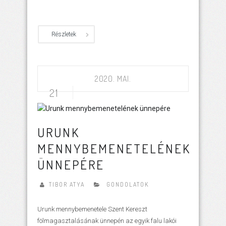
Részletek
2020. MAI.
21
URUNK
MENNYBEMENETELÉNEK
ÜNNEPÉRE
TIBOR ATYA
GONDOLATOK
Urunk mennybemenetele Szent Kereszt
fölmagasztalásának ünnepén az egyik falu lakói