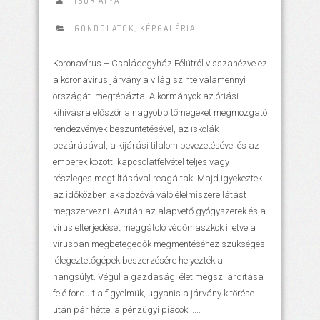
TIBOR ATYA
GONDOLATOK
,
KÉPGALÉRIA
Koronavírus – Családegyház Félútról visszanézve ez
a koronavírus járvány a világ szinte valamennyi
országát megtépázta. A kormányok az óriási
kihívásra először a nagyobb tömegeket megmozgató
rendezvények beszüntetésével, az iskolák
bezárásával, a kijárási tilalom bevezetésével és az
emberek közötti kapcsolatfelvétel teljes vagy
részleges megtiltásával reagáltak. Majd igyekeztek
az időközben akadozóvá váló élelmiszerellátást
megszervezni. Azután az alapvető gyógyszerek és a
vírus elterjedését meggátoló védőmaszkok illetve a
vírusban megbetegedők megmentéséhez szükséges
lélegeztetőgépek beszerzésére helyezték a
hangsúlyt. Végül a gazdasági élet megszilárdítása
felé fordult a figyelmük, ugyanis a járvány kitörése
után pár héttel a pénzügyi piacok......