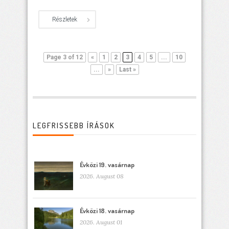
Részletek
Page 3 of 12
«
1
2
3
4
5
...
10
...
»
Last »
LEGFRISSEBB ÍRÁSOK
Évközi 19. vasárnap
2026. August 08
Évközi 18. vasárnap
2026. August 01