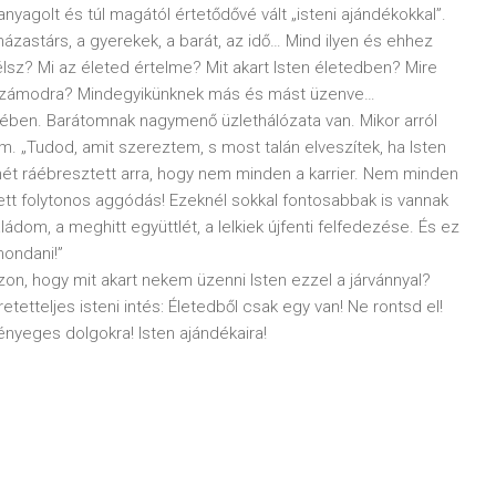
agolt és túl magától értetődővé vált „isteni ajándékokkal”.
ázastárs, a gyerekek, a barát, az idő… Mind ilyen és ehhez
sz? Mi az életed értelme? Mit akart Isten életedben? Mire
ak számodra? Mindegyikünknek más és mást üzenve…
lyében. Barátomnak nagymenő üzlethálózata van. Mikor arról
m. „Tudod, amit szereztem, s most talán elveszítek, ha Isten
hét ráébresztett arra, hogy nem minden a karrier. Nem minden
zett folytonos aggódás! Ezeknél sokkal fontosabbak is vannak
dom, a meghitt együttlét, a lelkiek újfenti felfedezése. És ez
mondani!”
on, hogy mit akart nekem üzenni Isten ezzel a járvánnyal?
etteljes isteni intés: Életedből csak egy van! Ne rontsd el!
lényeges dolgokra! Isten ajándékaira!