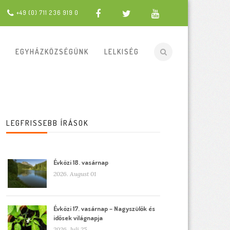
+49 (0) 711 236 919 0
EGYHÁZKÖZSÉGÜNK
LELKISÉG
LEGFRISSEBB ÍRÁSOK
Évközi 18. vasárnap
2026. August 01
Évközi 17. vasárnap – Nagyszülők és
idősek világnapja
2026. Juli 25