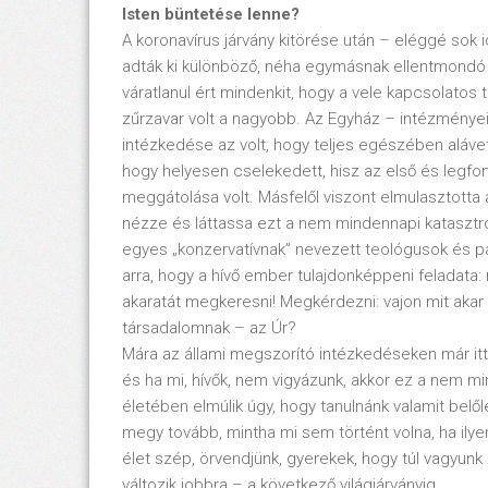
Isten büntetése lenne?
A koronavírus járvány kitörése után – eléggé sok i
adták ki különböző, néha egymásnak ellentmondó r
váratlanul ért mindenkit, hogy a vele kapcsolatos
zűrzavar volt a nagyobb. Az Egyház – intézményei
intézkedése az volt, hogy teljes egészében aláve
hogy helyesen cselekedett, hisz az első és legfo
meggátolása volt. Másfelől viszont elmulasztotta
nézze és láttassa ezt a nem mindennapi katasztró
egyes „konzervatívnak” nevezett teológusok és papo
arra, hogy a hívő ember tulajdonképpeni feladat
akaratát megkeresni! Megkérdezni: vajon mit aka
társadalomnak – az Úr?
Mára az állami megszorító intézkedéseken már itt-ot
és ha mi, hívők, nem vigyázunk, akkor ez a nem m
életében elmúlik úgy, hogy tanulnánk valamit belől
megy tovább, mintha mi sem történt volna, ha ilye
élet szép, örvendjünk, gyerekek, hogy túl vagyu
változik jobbra – a következő világjárványig.