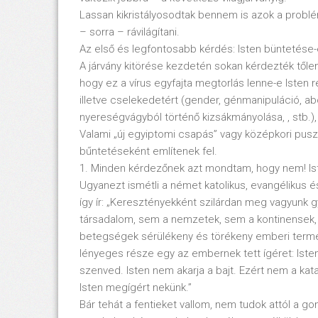
Lassan kikristályosodtak bennem is azok a problé
– sorra – rávilágítani.
Az első és legfontosabb kérdés: Isten büntetése-
A járvány kitörése kezdetén sokan kérdezték tőlem
hogy ez a vírus egyfajta megtorlás lenne-e Isten r
illetve cselekedetért (gender, génmanipuláció, ab
nyereségvágyból történő kizsákmányolása, , stb.)
Valami „új egyiptomi csapás” vagy középkori pusztí
bűntetéseként említenek fel.
1. Minden kérdezőnek azt mondtam, hogy nem! Iste
Ugyanezt ismétli a német katolikus, evangélikus é
így ír: „Keresztényekként szilárdan meg vagyunk
társadalom, sem a nemzetek, sem a kontinensek
betegségek sérülékeny és törékeny emberi termés
lényeges része egy az embernek tett ígéret: Isten
szenved. Isten nem akarja a bajt. Ezért nem a ka
Isten megígért nekünk.”
Bár tehát a fentieket vallom, nem tudok attól a g