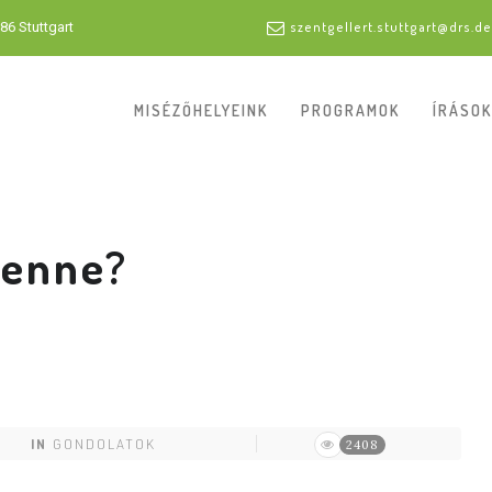
86 Stuttgart
szentgellert.stuttgart@drs.de
MISÉZŐHELYEINK
PROGRAMOK
ÍRÁSOK
lenne?
IN
GONDOLATOK
2408