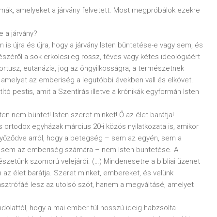
mák, amelyeket a járvány felvetett. Most megpróbálok ezekre
e a járvány?
 is újra és újra, hogy a járvány Isten büntetése-e vagy sem, és
észéről a sok erkölcsileg rossz, téves vagy kétes ideológiáért
ortusz, eutanázia, jog az öngyilkosságra, a természetnek
, amelyet az emberiség a legutóbbi években vall és elkövet.
tó pestis, amit a Szentírás illetve a krónikák egyformán Isten
n nem büntet! Isten szeret minket! Ő az élet barátja!
s ortodox egyházak március 20-i közös nyilatkozata is, amikor
 győződve arról, hogy a betegség – sem az egyén, sem a
, sem az emberiség számára – nem Isten büntetése. A
zetünk szomorú velejárói. (…) Mindenesetre a bibliai üzenet
 az élet barátja. Szeret minket, embereket, és velünk
tasztrófáé lesz az utolsó szót, hanem a megváltásé, amelyet
ondolattól, hogy a mai ember túl hosszú ideig habzsolta