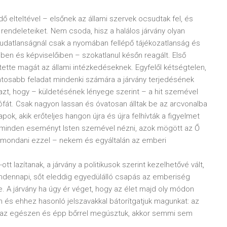
dő elteltével – elsőnek az állami szervek ocsudtak fel, és
endeleteiket. Nem csoda, hisz a halálos járvány olyan
 tudatlanságnál csak a nyomában fellépő tájékozatlanság és
ben és képviselőiben – szokatlanul későn reagált. Első
tette magát az állami intézkedéseknek. Egyfelől kétségtelen,
ntosabb feladat mindenki számára a járvány terjedésének
 azt, hogy – küldetésének lényege szerint – a hit szemével
fát. Csak nagyon lassan és óvatosan álltak be az arcvonalba
k, akik erőteljes hangon újra és újra felhívták a figyelmet
a: minden eseményt Isten szemével nézni, azok mögött az Ő
r mondani ezzel – nekem és egyáltalán az emberi
t lazítanak, a járvány a politikusok szerint kezelhetővé vált,
indennapi, sőt eleddig egyedülálló csapás az emberiség
e. A járvány ha úgy ér véget, hogy az élet majd oly módon
n és ehhez hasonló jelszavakkal bátorítgatjuk magunkat: az
nk az egészen és épp bőrrel megúsztuk, akkor semmi sem