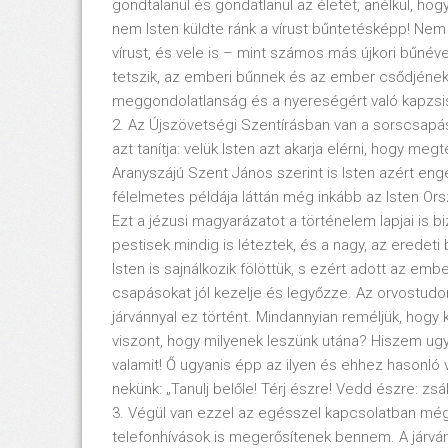
gondtalanul és gondatlanul az életet, anélkül, h
nem Isten küldte ránk a vírust bűntetésképp! Nem
vírust, és vele is – mint számos más újkori bűnével 
tetszik, az emberi bűnnek és az ember csődjének
meggondolatlanság és a nyereségért való kapzsi
2. Az Újszövetségi Szentírásban van a sorscsapá
azt tanítja: velük Isten azt akarja elérni, hogy meg
Aranyszájú Szent János szerint is Isten azért en
félelmetes példája láttán még inkább az Isten Or
Ezt a jézusi magyarázatot a történelem lapjai is bi
pestisek mindig is léteztek, és a nagy, az eredet
Isten is sajnálkozik fölöttük, s ezért adott az e
csapásokat jól kezelje és legyőzze. Az orvostu
járvánnyal ez történt. Mindannyian reméljük, hogy
viszont, hogy milyenek leszünk utána? Hiszem ugy
valamit! Ő ugyanis épp az ilyen és ehhez hasonló
nekünk: „Tanulj belőle! Térj észre! Vedd észre: zsá
3. Végül van ezzel az egésszel kapcsolatban még
telefonhívások is megerősítenek bennem. A járvánn