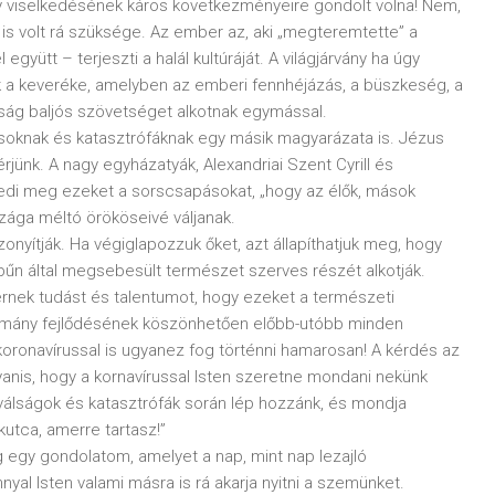
ogy viselkedésének káros következményeire gondolt volna! Nem,
 is volt rá szüksége. Az ember az, aki „megteremtette” a
együtt – terjeszti a halál kultúráját. A világjárvány ha úgy
 a keveréke, amelyben az emberi fennhéjázás, a büszkeség, a
ság baljós szövetséget alkotnak egymással.
soknak és katasztrófáknak egy másik magyarázata is. Jézus
térjünk. A nagy egyházatyák, Alexandriai Szent Cyrill és
gedi meg ezeket a sorscsapásokat, „hogy az élők, mások
szága méltó örököseivé váljanak.
zonyítják. Ha végiglapozzuk őket, azt állapíthatjuk meg, hogy
i bűn által megsebesült természet szerves részét alkotják.
mbernek tudást és talentumot, hogy ezeket a természeti
domány fejlődésének köszönhetően előbb-utóbb minden
 koronavírussal is ugyanez fog történni hamarosan! A kérdés az
anis, hogy a kornavírussal Isten szeretne mondani nekünk
 válságok és katasztrófák során lép hozzánk, és mondja
kutca, amerre tartasz!”
 egy gondolatom, amelyet a nap, mint nap lezajló
yal Isten valami másra is rá akarja nyitni a szemünket.