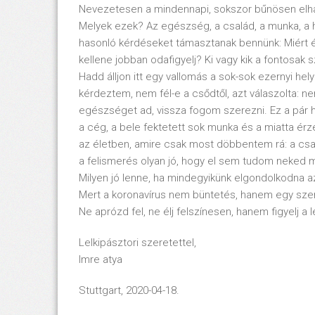
Nevezetesen a mindennapi, sokszor bűnösen elhany
Melyek ezek? Az egészség, a család, a munka, a h
hasonló kérdéseket támasztanak bennünk: Miért él
kellene jobban odafigyelj? Ki vagy kik a fontos
Hadd álljon itt egy vallomás a sok-sok ezernyi he
kérdeztem, nem fél-e a csődtől, azt válaszolta: ne
egészséget ad, vissza fogom szerezni. Ez a pár 
a cég, a bele fektetett sok munka és a miatta ér
az életben, amire csak most döbbentem rá: a csalá
a felismerés olyan jó, hogy el sem tudom neked 
Milyen jó lenne, ha mindegyikünk elgondolkodna az
Mert a koronavírus nem büntetés, hanem egy szeret
Ne aprózd fel, ne élj felszínesen, hanem figyelj a 
Lelkipásztori szeretettel,
Imre atya
Stuttgart, 2020-04-18.