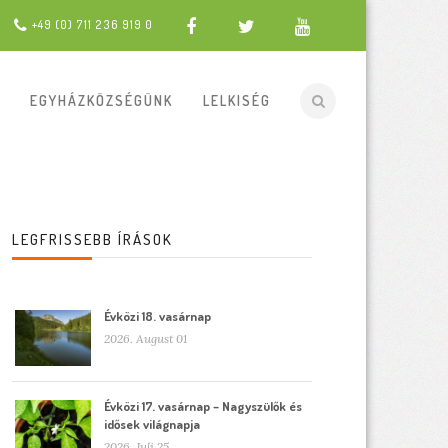
+49 (0) 711 236 919 0
EGYHÁZKÖZSÉGÜNK
LELKISÉG
LEGFRISSEBB ÍRÁSOK
Évközi 18. vasárnap
2026. August 01
Évközi 17. vasárnap – Nagyszülők és
idősek világnapja
2026. Juli 25