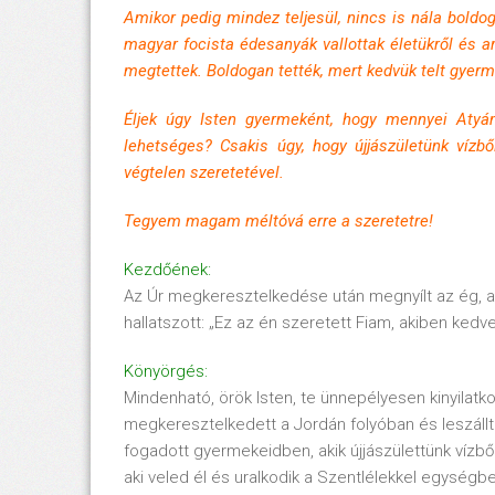
Amikor pedig mindez teljesül, nincs is nála boldo
magyar focista édesanyák vallottak életükről és a
megtettek. Boldogan tették, mert kedvük telt gyer
Éljek úgy Isten gyermeként, hogy mennyei Atyá
lehetséges? Csakis úgy, hogy újjászületünk vízb
végtelen szeretetével.
Tegyem magam méltóvá erre a szeretetre!
Kezdőének:
Az Úr megkeresztelkedése után megnyílt az ég, a
hallatszott: „Ez az én szeretett Fiam, akiben kedve
Könyörgés:
Mindenható, örök Isten, te ünnepélyesen kinyilatko
megkeresztelkedett a Jordán folyóban és leszállt
fogadott gyermekeidben, akik újjászülettünk vízből 
aki veled él és uralkodik a Szentlélekkel egységb