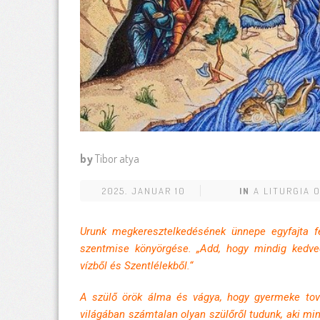
by
Tibor atya
2025. JANUAR 10
IN
A LITURGIA 
Urunk megkeresztelkedésének ünnepe egyfajta f
szentmise könyörgése. „Add, hogy mindig kedved 
vízből és Szentlélekből.“
A szülő örök álma és vágya, hogy gyermeke továb
világában számtalan olyan szülőről tudunk, aki m