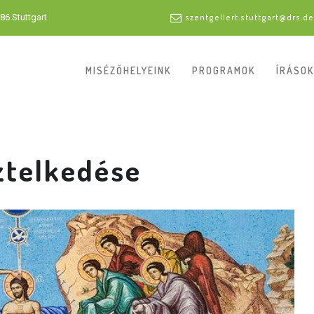
86 Stuttgart
szentgellert.stuttgart@drs.de
MISÉZŐHELYEINK
PROGRAMOK
ÍRÁSOK
ztelkedése