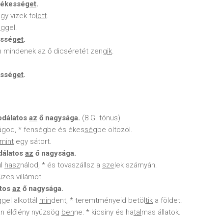
békessé
get
.
agy vizek fö
lött
.
ég
gel.
essé
get
.
 mindenek az ő dicséretét zen
gik
.
essé
get
.
sodálatos
az
ő nagysága.
(8 G. tónus)
ágod, * fenségbe és ékes
ség
be öltözöl.
mint
egy sátort.
dálatos
az
ő nagysága.
ul
hasz
nálod, * és tovaszállsz a
sze
lek szárnyán.
ü
zes villámot.
atos
az
ő nagysága.
gel alkottál
min
dent, * teremtményeid betöl
tik
a földet.
an élőlény nyüzsög
ben
ne: * kicsiny és ha
tal
mas állatok.