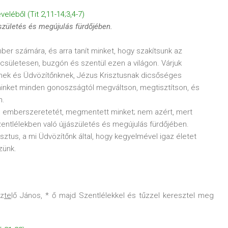
léből (Tit 2,11-14;3,4-7)
születés és megújulás fürdőjében.
er számára, és arra tanít minket, hogy szakítsunk az
becsületesen, buzgón és szentül ezen a világon. Várjuk
nek és Üdvözítőnknek, Jézus Krisztusnak dicsőséges
minket minden gonoszságtól megváltson, megtisztítson, és
n.
 és emberszeretetét, megmentett minket; nem azért, mert
zentlélekben való újjászületés és megújulás fürdőjében.
sztus, a mi Üdvözítőnk által, hogy kegyelmével igaz életet
zünk.
sz
te
lő János, * ő majd Szentlélekkel és tűzzel keresztel meg