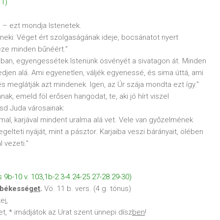
11)
 – ezt mondja Istenetek.
neki: Véget ért szolgaságának ideje, bocsánatot nyert
eze minden bűnéért.”
ztában, egyengessétek Istenünk ösvényét a sivatagon át. Minden
djen alá. Ami egyenetlen, váljék egyenessé, és sima úttá, ami
s meglátják azt mindenek. Igen, az Úr szája mondta ezt így.”
nnak, emeld föl erősen hangodat, te, aki jó hírt viszel
esd Juda városainak:
lommal, karjával mindent uralma alá vet. Vele van győzelmének
elteti nyáját, mint a pásztor. Karjaiba veszi bárányait, ölében
 vezeti.”
9b-10 v. 103,1b-2.3-4.24-25.27-28.29-30)
i békessé
get
.
Vö. 11 b. vers. (4 g. tónus)
ke
i
,
t, * imádjátok az Urat szent ünnepi dísz
ben
!