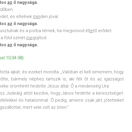
atos
az
ő nagysága.
 időben.
edet, és eltelnek
min
den jóval.
atos
az
ő nagysága.
pusztulnak és a porba térnek, ha megvonod él
te
tő erődet.
 a föld színét
meg
újítod.
atos
az
ő nagysága.
l 10,34-38)
totta ajkát, és ezeket mondta: „Valóban el kell ismernem, hogy
te, bármely néphez tartozik is, aki féli őt és az igazságot
 a béke örömhírét hirdette Jézus által. Ő a mindenség Ura.
gész Judeáig attól kezdve, hogy János hirdette a keresztséget:
tlélekkel és hatalommal. Ő pedig, amerre csak járt, jótetteket
állottat, mert vele volt az Isten.”