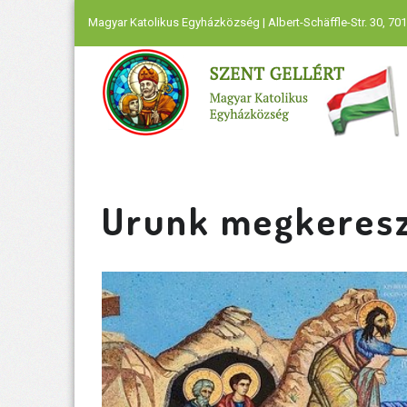
Magyar Katolikus Egyházközség | Albert-Schäffle-Str. 30, 701
Urunk megkeres