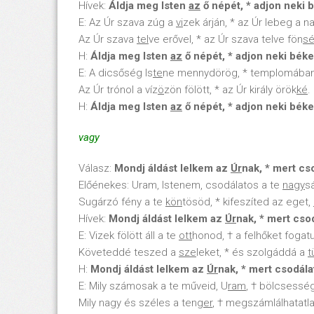
Hívek:
Áldja meg Isten
az
ő népét, * adjon neki 
E: Az Úr szava zúg a
vi
zek árján, * az Úr lebeg a n
Az Úr szava
tel
ve erővel, * az Úr szava telve fön
s
H:
Áldja meg Isten
az
ő népét, * adjon neki bék
E: A dicsőség Is
te
ne mennydörög, * templomában
Az Úr trónol a víz
ö
zön fölött, * az Úr király örök
ké
.
H:
Áldja meg Isten
az
ő népét, * adjon neki bék
vagy
Válasz:
Mondj áldást lelkem az
Úr
nak, * mert c
Előénekes: Uram, Istenem, csodálatos a te
nagy
s
Sugárzó fény a te
kön
tösöd, * kifeszíted az eget,
Hívek:
Mondj áldást lelkem az
Úr
nak, * mert cso
E: Vizek fölött áll a te
ott
honod, † a felhőket fogat
Követeddé teszed a
sze
leket, * és szolgáddá a
t
H:
Mondj áldást lelkem az
Úr
nak, * mert csodál
E: Mily számosak a te műveid, U
ram
, † bölcsesség
Mily nagy és széles a ten
ger
, † megszámlálhatatl