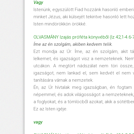
Vagy
Istenünk, egyszülött Fiad hozzánk hasonló emberi 
minket Jézus, aki külsejét tekintve hasonló lett h
Isten mindörökkön örökké.
OLVASMÁNY Izajás próféta könyvéből (Iz 42,1-4.6-
Íme az én szolgám, akiben kedvem telik.
Ezt mondja az Úr: Íme, az én szolgám, akit tá
lelkemet, és igazságot visz a nemzeteknek. Nem k
utcákon. A megtört nádszálat nem töri össze,
igazságot, nem lankad el, sem kedvét el nem v
tanítására várnak a nemzetek.
Én, az Úr hívtalak meg igazságban, én fogtam
népemmel, és adok világosságot a nemzeteknek, 
a foglyokat, és a tömlöcből azokat, akik a sötétbe
Ez az Isten igéje.
vagy