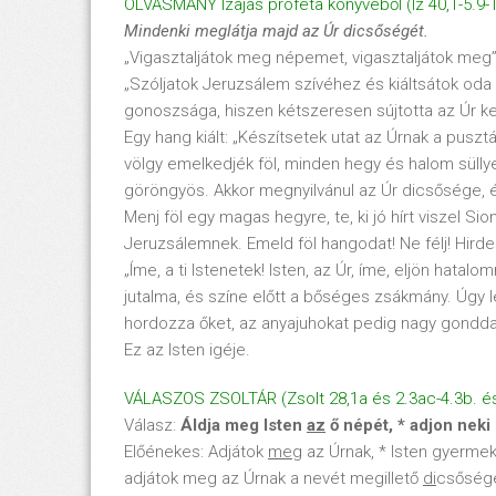
OLVASMÁNY Izajás próféta könyvéből (Iz 40,1-5.9-
Mindenki meglátja majd az Úr dicsőségét.
„Vigasztaljátok meg népemet, vigasztaljátok meg”
„Szóljatok Jeruzsálem szívéhez és kiáltsátok oda 
gonoszsága, hiszen kétszeresen sújtotta az Úr k
Egy hang kiált: „Készítsetek utat az Úrnak a pus
völgy emelkedjék föl, minden hegy és halom süllye
göröngyös. Akkor megnyilvánul az Úr dicsősége, é
Menj föl egy magas hegyre, te, ki jó hírt viszel Sio
Jeruzsálemnek. Emeld föl hangodat! Ne félj! Hird
„Íme, a ti Istenetek! Isten, az Úr, íme, eljön hata
jutalma, és színe előtt a bőséges zsákmány. Úgy leg
hordozza őket, az anyajuhokat pedig nagy gonddal
Ez az Isten igéje.
VÁLASZOS ZSOLTÁR (Zsolt 28,1a és 2.3ac-4.3b. és 
Válasz:
Áldja meg Isten
az
ő népét, * adjon nek
Előénekes: Adjátok
meg
az Úrnak, * Isten gyerme
adjátok meg az Úrnak a nevét megillető
di
csősége