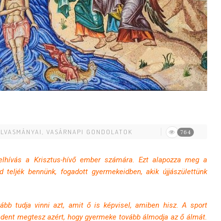
OLVASMÁNYAI
,
VASÁRNAPI GONDOLATOK
764
elhívás a Krisztus-hívő ember számára. Ezt alapozza meg a
teljék bennünk, fogadott gyermekeidben, akik újjászülettünk
b tudja vinni azt, amit ő is képvisel, amiben hisz. A sport
indent megtesz azért, hogy gyermeke tovább álmodja az ő álmát.