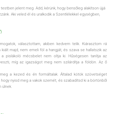
testben jelent meg. Add, kérünk, hogy bensőleg alakítson újjá
ozzánk. Aki veled él és uralkodik a Szentlélekkel egységben,
7)
mogatok, választottam, akiben kedvem telik. Kiárasztom rá
iált majd, nem emeli föl a hangját, és szava se hallatszik az
 a pislákoló mécsbelet nem oltja ki. Hűségesen tanítja az
eszti, míg az igazságot meg nem szilárdítja a földön. Az ő
 meg a kezed és én formáltalak. Általad kötök szövetséget
hogy nyisd meg a vakok szemét, és szabadítsd ki a börtönből
n ülnek.