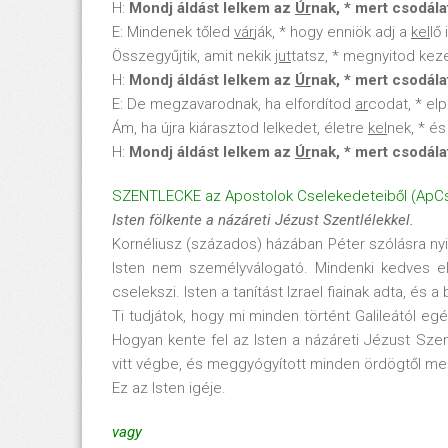
H:
Mondj áldást lelkem az
Úr
nak, * mert csodál
E: Mindenek tőled
vár
ják, * hogy enniök adj a
kel
lő
Összegyűjtik, amit nekik
jut
tatsz, * megnyitod kez
H:
Mondj áldást lelkem az
Úr
nak, * mert csodál
E: De megzavarodnak, ha elfordítod
ar
codat, * el
Ám, ha újra kiárasztod lelkedet, életre
kel
nek, * és
H:
Mondj áldást lelkem az
Úr
nak, * mert csodál
SZENTLECKE az Apostolok Cselekedeteiből (ApCse
Isten fölkente a názáreti Jézust Szentlélekkel.
Kornéliusz (százados) házában Péter szólásra nyi
Isten nem személyválogató. Mindenki kedves előt
cselekszi. Isten a tanítást Izrael fiainak adta, és
Ti tudjátok, hogy mi minden történt Galileától e
Hogyan kente fel az Isten a názáreti Jézust Szen
vitt végbe, és meggyógyított minden ördögtől megsz
Ez az Isten igéje.
vagy