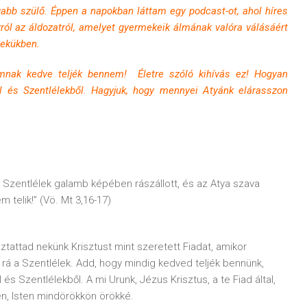
gabb szülő. Éppen a napokban láttam egy podcast-ot, ahol híres
rról az áldozatról, amelyet gyermekeik álmának valóra válásáért
mekükben.
mnak kedve teljék bennem! Életre szóló kihívás ez! Hogyan
ől és Szentlélekből. Hagyjuk, hogy mennyei Atyánk elárasszon
 Szentlélek galamb képében rászállott, és az Atya szava
m telik!” (Vö. Mt 3,16-17)
ztattad nekünk Krisztust mint szeretett Fiadat, amikor
 rá a Szentlélek. Add, hogy mindig kedved teljék bennünk,
és Szentlélekből. A mi Urunk, Jézus Krisztus, a te Fiad által,
en, Isten mindörökkön örökké.