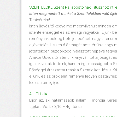
SZENTLECKE Szent Pál apostolnak Tituszhoz írt leve
Isten megmentett minket a Szentlélekben való újjá
Testvéreim!
Isten üdvözítő kegyelme megnyilvánult minden emb
istentelenséggel és az evilági vágyakkal. Éljünk 
reményünk boldog beteljesedését: nagy Istenünk
eljövetelét. Hiszen ő önmagát adta értünk, hogy 
jótettekben buzgólkodó, választott népévé tegye
Amikor Üdvözítő Istenünk kinyilvánította jóságát
igazak voltak tetteink, hanem irgalmasságból, a S
Bőséggel árasztotta reánk a Szentlelket Jézus Kri
éljünk, és az örök élet reménye legyen osztályrés
Ez az Isten igéje.
ALLELUJA
Eljön az, aki hatalmasabb nálam – mondja Kere
ti
te
ket. Vö. Lk 3,16 – 4g. tónus.