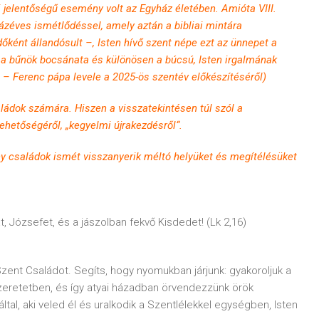
i jelentőségű esemény volt az Egyház életében. Amióta VIII.
ázéves ismétlődéssel, amely aztán a bibliai mintára
ként állandósult –, Isten hívő szent népe ezt az ünnepet a
 a bűnök bocsánata és különösen a búcsú, Isten irgalmának
i – Ferenc pápa levele a 2025-ös szentév előkészítéséről)
ládok számára. Hiszen a visszatekintésen túl szól a
ehetőségéről, „kegyelmi újrakezdésről“.
y családok ismét visszanyerik méltó helyüket és megítélésüket
t, Józsefet, és a jászolban fekvő Kisdedet! (Lk 2,16)
Szent Családot. Segíts, hogy nyomukban járjunk: gyakoroljuk a
szeretetben, és így atyai házadban örvendezzünk örök
által, aki veled él és uralkodik a Szentlélekkel egységben, Isten