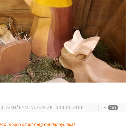
 OLVASMÁNYAI
,
VASÁRNAPI GONDOLATOK
764
tkező módon szólít meg mindannyiunkat: