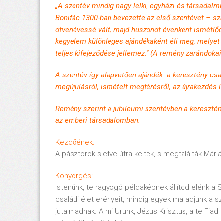
„A szentév mindig nagy lelki, egyházi és társadalm
Bonifác 1300-ban bevezette az első szentévet – sz
ötvenévessé vált, majd huszonöt évenként ismétlődő
kegyelem különleges ajándékaként éli meg, melyet
teljes kifejeződése jellemez.” (A remény zarándoka
A szentév így alapvetően ajándék a keresztény csa
megújulásról, ismételt megtérésről, az újrakezdés l
Remény szerint a jubileumi szentévben a keresztén
az emberi társadalomban.
Kezdőének:
A pásztorok sietve útra keltek, s megtalálták Máriá
Könyörgés:
Istenünk, te ragyogó példaképnek állítod elénk a 
családi élet erényeit, mindig egyek maradjunk a 
jutalmadnak. A mi Urunk, Jézus Krisztus, a te Fiad 