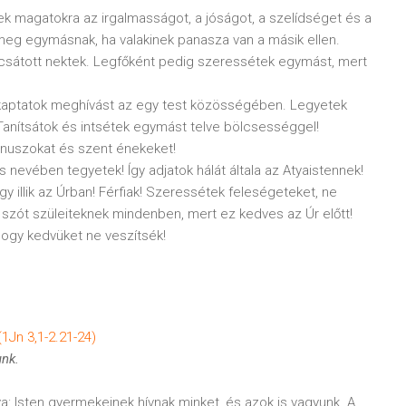
tek magatokra az irgalmasságot, a jóságot, a szelídséget és a
meg egymásnak, ha valakinek panasza van a másik ellen.
csátott nektek. Legfőként pedig szeressétek egymást, mert
e kaptatok meghívást az egy test közösségében. Legyetek
 Tanítsátok és intsétek egymást telve bölcsességgel!
imnuszokat és szent énekeket!
nevében tegyetek! Így adjatok hálát általa az Atyaistennek!
 illik az Úrban! Férfiak! Szeressétek feleségeteket, ne
szót szüleiteknek mindenben, mert ez kedves az Úr előtt!
hogy kedvüket ne veszítsék!
1Jn 3,1-2.21-24)
unk.
a: Isten gyermekeinek hívnak minket, és azok is vagyunk. A