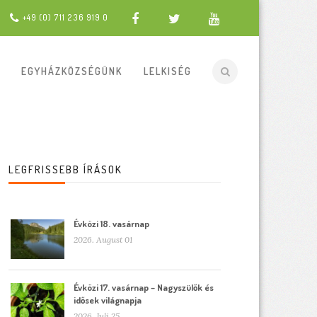
+49 (0) 711 236 919 0
EGYHÁZKÖZSÉGÜNK
LELKISÉG
LEGFRISSEBB ÍRÁSOK
Évközi 18. vasárnap
2026. August 01
Évközi 17. vasárnap – Nagyszülők és
idősek világnapja
2026. Juli 25