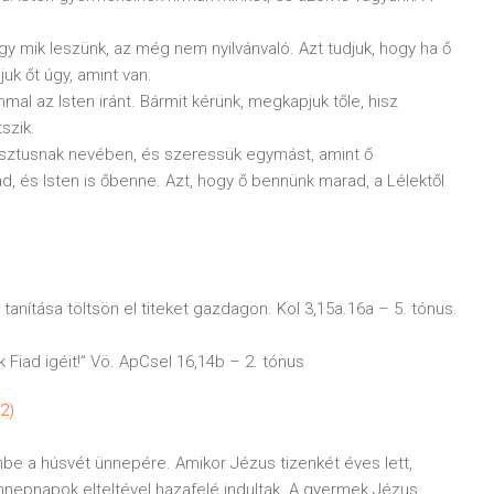
y mik leszünk, az még nem nyilvánvaló. Azt tudjuk, hogy ha ő
uk őt úgy, amint van.
al az Isten iránt. Bármit kérünk, megkapjuk tőle, hisz
szik.
risztusnak nevében, és szeressük egymást, amint ő
rad, és Isten is őbenne. Azt, hogy ő bennünk marad, a Lélektől
tanítása töltsön el titeket gazdagon. Kol 3,15a.16a – 5. tónus.
Fiad igéit!” Vö. ApCsel 16,14b – 2. tónus
2)
e a húsvét ünnepére. Amikor Jézus tizenkét éves lett,
ünnepnapok elteltével hazafelé indultak. A gyermek Jézus