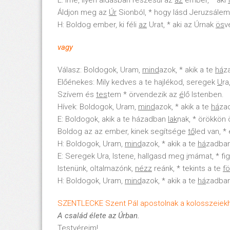
E: Íme, ilyen áldásban részesül az
az
ember, * aki
Áldjon meg az
Úr
Sionból, * hogy lásd Jeruzsálem 
H: Boldog ember, ki féli
az
Urat, * aki az Úrnak
ös
v
vagy
Válasz: Boldogok, Uram,
mind
azok, * akik a te
há
z
Előénekes: Mily kedves a te hajlékod, seregek
U
ra
Szívem és
tes
tem * örvendezik az
é
lő Istenben.
Hívek: Boldogok, Uram,
mind
azok, * akik a te
há
za
E: Boldogok, akik a te házadban
lak
nak, * örökkön
Boldog az az ember, kinek segítsége
tő
led van, *
H: Boldogok, Uram,
mind
azok, * akik a te
há
zadban
E: Seregek Ura, Istene, hallgasd meg
i
mámat, * fi
Istenünk, oltalmazónk,
nézz
reánk, * tekints a te
fö
H: Boldogok, Uram,
mind
azok, * akik a te
há
zadban
SZENTLECKE Szent Pál apostolnak a kolosszeiekhez
A család élete az Úrban.
Testvéreim!