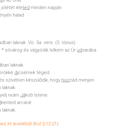
fé
li az Urat.
jólétét éle
ted
minden napján.
ényén halad.
adban laknak. Vö. 5a. vers. (5. tónus)
, * sóvárog és vágyódik lelkem az Úr
ud
varába.
dban laknak.
 örökké
di
csérnek téged.
 és szívében készülődik, hogy
hoz
zád menjen.
 laknak.
gyelj reám
Já
kob Istene.
l
kented arcára!
 laknak.
 írt leveléből (Kol 3,12-21)