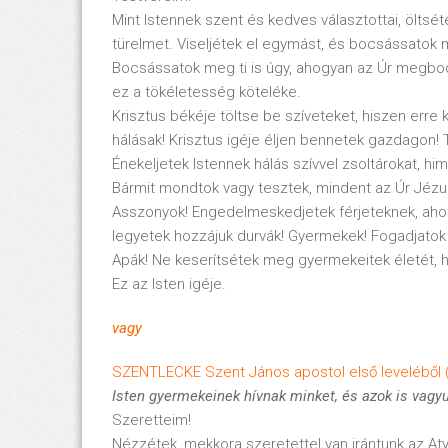
Mint Istennek szent és kedves választottai, öltsé
türelmet. Viseljétek el egymást, és bocsássatok 
Bocsássatok meg ti is úgy, ahogyan az Úr megbo
ez a tökéletesség köteléke.
Krisztus békéje töltse be szíveteket, hiszen err
hálásak! Krisztus igéje éljen bennetek gazdagon!
Énekeljetek Istennek hálás szívvel zsoltárokat, h
Bármit mondtok vagy tesztek, mindent az Úr Jézus 
Asszonyok! Engedelmeskedjetek férjeteknek, ahogy
legyetek hozzájuk durvák! Gyermekek! Fogadjatok 
Apák! Ne keserítsétek meg gyermekeitek életét, 
Ez az Isten igéje.
vagy
SZENTLECKE Szent János apostol első leveléből (
Isten gyermekeinek hívnak minket, és azok is vagy
Szeretteim!
Nézzétek, mekkora szeretettel van irántunk az Aty