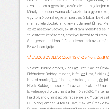
áldozatot bemutassa és teljesítse fogadalmát, Ha
elválasztom a gyereket, aztán elviszem: jelenjen 
Mihelyt azonban Hanna elválasztotta a gyermeket, 
egy tömlő borral egyetemben, és Silóban belépett
marhát feláldozták, a fiú anyja odament Élihez: Me
az az asszony vagyok, aki itt álltam melletted és
teljesítette kérésemet, amellyel hozzá fordultam.
átengedem az Úrnak.” És ott leborultak az Úr előtt
Ez az Isten igéje.
VÁLASZOS ZSOLTÁR (Zsolt 127,1-2.3.4-5 v. Zsolt 83
Válasz: Boldog ember, ki féli
az
Urat, * aki az Úrna
Előénekes: Boldog mindaz, ki féli
az
Urat, * aki az
Kezed munkájá
ból
élhetsz, * boldog leszel,
és
jól
Hívek: Boldog ember, ki féli
az
Urat, * aki az Úrnak
E: Feleséged olyan, mint a ter
mő
szőlőtő, * a te há
Fiaid olyanok, mint az olaj
fa
csemeték, * úgy veszi
H: Boldog ember, ki féli
az
Urat, * aki az Úrnak
ös
v