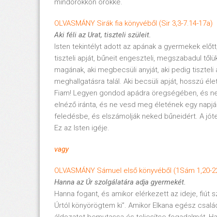
mindörökkön örökké.
OLVASMÁNY Sirák fia könyvéből (Sir 3,3-7.14-17a)
Aki féli az Urat, tiszteli szüleit.
Isten tekintélyt adott az apának a gyermekek elő
tiszteli apját, bűneit engeszteli, megszabadul tőlü
magának, aki megbecsüli anyját, aki pedig tiszteli
meghallgatásra talál. Aki becsüli apját, hosszú élet
Fiam! Legyen gondod apádra öregségében, és ne k
elnéző iránta, és ne vesd meg életének egy napjá
feledésbe, és elszámolják neked bűneidért. A jót
Ez az Isten igéje.
vagy
OLVASMÁNY Sámuel első könyvéből (1Sám 1,20-22
Hanna az Úr szolgálatára adja gyermekét.
Hanna fogant, és amikor elérkezett az ideje, fiút 
Úrtól könyörögtem ki”. Amikor Elkana egész család