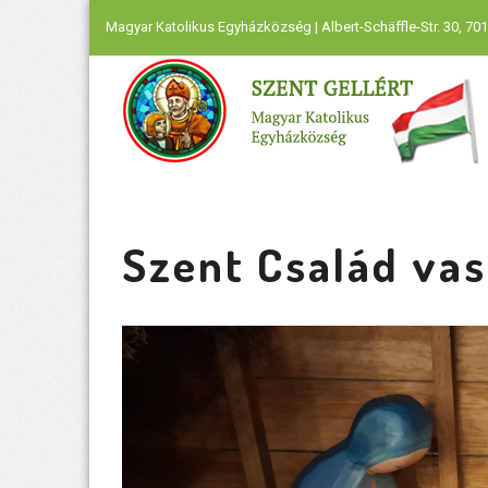
Magyar Katolikus Egyházközség | Albert-Schäffle-Str. 30, 701
Szent Család va