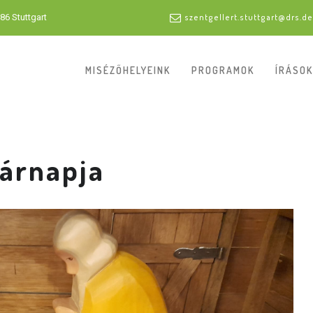
86 Stuttgart
szentgellert.stuttgart@drs.de
MISÉZŐHELYEINK
PROGRAMOK
ÍRÁSOK
sárnapja