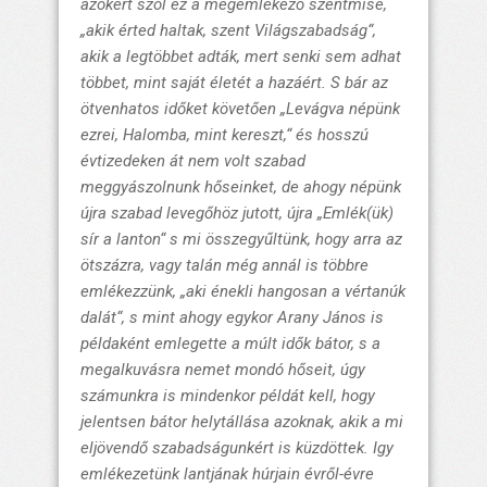
azokért szól ez a megemlékező szentmise,
„akik érted haltak, szent Világszabadság“,
akik a legtöbbet adták, mert senki sem adhat
többet, mint saját életét a hazáért. S bár az
ötvenhatos időket követően
„
Levágva népünk
ezrei, Halomba, mint kereszt,“
és hosszú
évtizedeken át nem volt szabad
meggyászolnunk hőseinket, de ahogy népünk
újra szabad levegőhöz jutott, újra
„Emlék(ük)
sír a lanton“
s mi összegyűltünk, hogy arra az
ötszázra, vagy talán még annál is többre
emlékezzünk,
„aki énekli hangosan a vértanúk
dalát“,
s mint ahogy egykor Arany János is
példaként emlegette a múlt idők bátor, s a
megalkuvásra nemet mondó hőseit, úgy
számunkra is mindenkor példát kell, hogy
jelentsen bátor helytállása azoknak, akik a mi
eljövendő szabadságunkért is küzdöttek. Igy
emlékezetünk lantjának húrjain évről-évre