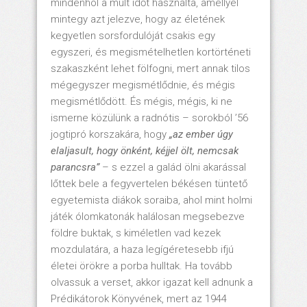
mindenhol a múlt időt használta, amellyel
mintegy azt jelezve, hogy az életének
kegyetlen sorsfordulóját csakis egy
egyszeri, és megismételhetlen kortörténeti
szakaszként lehet fölfogni, mert annak tilos
mégegyszer megismétlődnie, és mégis
megismétlődött. És mégis, mégis, ki ne
ismerne közülünk a radnótis – sorokból ’56
jogtipró korszakára, hogy
„az ember úgy
elaljasult, hogy önként, kéjjel ölt, nemcsak
parancsra”
– s ezzel a galád ölni akarással
lőttek bele a fegyvertelen békésen tüntető
egyetemista diákok soraiba, ahol mint holmi
játék ólomkatonák halálosan megsebezve
földre buktak, s kiméletlen vad kezek
mozdulatára, a haza legígéretesebb ifjú
életei örökre a porba hulltak. Ha tovább
olvassuk a verset, akkor igazat kell adnunk a
Prédikátorok Könyvének, mert az 1944