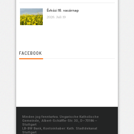
Évközi 16. vasárnap
2026. Juli 19
FACEBOOK
Minden jog fenntartva. Ungarische Katholische
Gemeinde, Albert-Schäffle-Str. 30., D–70186 –
Stuttgart
LB-BW Bank, Kontoinhaber: Kath. Stadtdekanat
Stuttgart