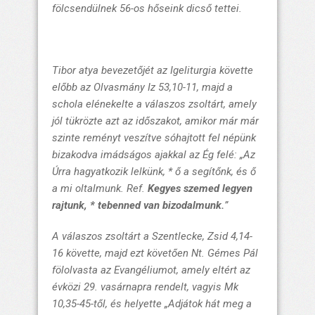
fölcsendülnek 56-os hőseink dicső tettei.
Tibor atya bevezetőjét az Igeliturgia követte
előbb az Olvasmány Iz 53,10-11, majd a
schola elénekelte a válaszos zsoltárt, amely
jól tükrözte azt az időszakot, amikor már már
szinte reményt veszítve sóhajtott fel népünk
bizakodva imádságos ajakkal az Ég felé:
„Az
Úrra hagyatkozik lelkünk, * ő a segítőnk, és ő
a mi oltalmunk.
Ref.
Kegyes szemed legyen
rajtunk, * tebenned van bizodalmunk.
”
A válaszos zsoltárt a Szentlecke, Zsid 4,14-
16 követte, majd ezt követően Nt. Gémes Pál
fölolvasta az Evangéliumot, amely eltért az
évközi 29. vasárnapra rendelt, vagyis Mk
10,35-45-től, és helyette
„Adjátok hát meg a