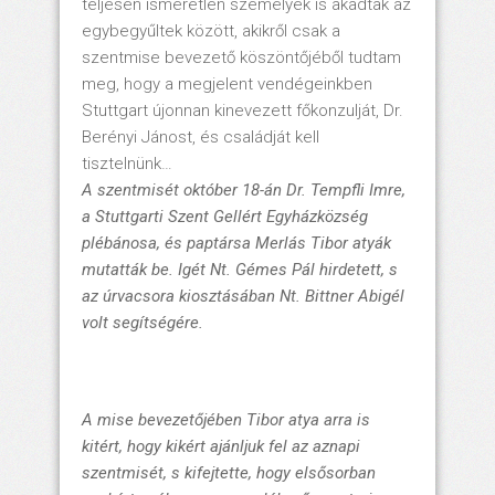
teljesen ismeretlen személyek is akadtak az
egybegyűltek között, akikről csak a
szentmise bevezető köszöntőjéből tudtam
meg, hogy a megjelent vendégeinkben
Stuttgart újonnan kinevezett főkonzulját, Dr.
Berényi Jánost, és családját kell
tisztelnünk…
A szentmisét október 18-án Dr. Tempfli Imre,
a Stuttgarti Szent Gellért Egyházközség
plébánosa, és paptársa Merlás Tibor atyák
mutatták be. Igét Nt. Gémes Pál hirdetett, s
az úrvacsora kiosztásában Nt. Bittner Abigél
volt segítségére.
A mise bevezetőjében Tibor atya arra is
kitért, hogy kikért ajánljuk fel az aznapi
szentmisét, s kifejtette, hogy elsősorban