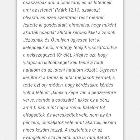
császárnak ami a császáré, és az Istennek
ami az Istené!”
(Márk 12,17) szakaszt
olvasta, és ezen szentírási rész mentén
fejtette ki gondolatait, elmondva, hogy miként
akartak csapdát állítani kérdésükkel a zsidók
Jézusnak, és Ö milyen ügyesen tért ki
kelepcéjük elől, mintegy feléjük visszafordítva
a nekiszegezett tőr élét, kifejtve azt, hogy
világosan különbséget kell tenni a földi
hatalom és az isteni hatalom között. Ügyesen
kerülte ki a fariezus által megásott vermet, s
tette ezt oly módon, hogy kérdésükre kérdés
volt a felelet:
„kinek a képe van a pénzéremre
verve, nemde a császáré“
, akkor ez a pénz
amit ti nap mint nap a római hatalomtól
elfogadtok, és kereskedtek vele, nem az én
pénzem, csináljatok vele amit akartok, nekem
nincs közöm hozzá. A tiszteletes úr az
Evangélium szavai által arra is rámutatott,