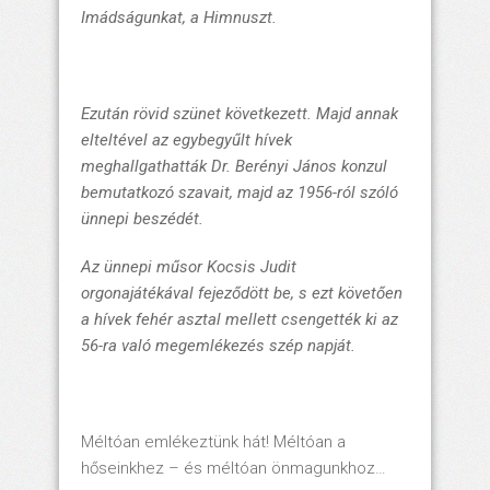
Imádságunkat, a Himnuszt.
Ezután rövid szünet következett. Majd annak
elteltével az egybegyűlt hívek
meghallgathatták Dr. Berényi János konzul
bemutatkozó szavait, majd az 1956-ról szóló
ünnepi beszédét.
Az ünnepi műsor Kocsis Judit
orgonajátékával fejeződött be, s ezt követően
a hívek fehér asztal mellett csengették ki az
56-ra való megemlékezés szép napját.
Méltóan emlékeztünk hát! Méltóan a
hőseinkhez – és méltóan önmagunkhoz…