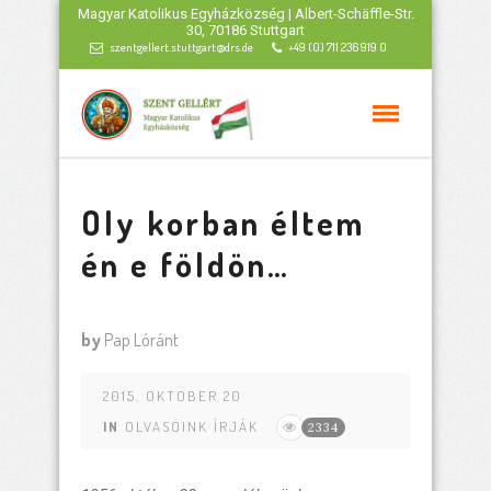
Magyar Katolikus Egyházközség | Albert-Schäffle-Str.
30, 70186 Stuttgart
szentgellert.stuttgart@drs.de
+49 (0) 711 236 919 0
Oly korban éltem
én e földön…
by
Pap Lóránt
2015. OKTOBER 20
IN
OLVASÓINK ÍRJÁK
2334