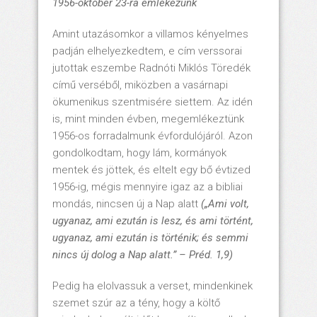
1956-október 23-ra emlékezünk
Amint utazásomkor a villamos kényelmes
padján elhelyezkedtem, e cím verssorai
jutottak eszembe Radnóti Miklós Töredék
című verséből, miközben a vasárnapi
ökumenikus szentmisére siettem. Az idén
is, mint minden évben, megemlékeztünk
1956-os forradalmunk évfordulójáról. Azon
gondolkodtam, hogy lám, kormányok
mentek és jöttek, és eltelt egy bő évtized
1956-ig, mégis mennyire igaz az a bibliai
mondás, nincsen új a Nap alatt
(„
Ami volt,
ugyanaz, ami ezután is lesz, és ami történt,
ugyanaz, ami ezután is történik; és semmi
nincs új dolog a Nap alatt.” – Préd. 1,9)
Pedig ha elolvassuk a verset, mindenkinek
szemet szúr az a tény, hogy a költő