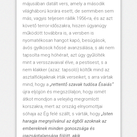
májusában datált vers, amely a második
világháború korára esett, de semmiben sem
más, vagyis teljesen ráillik 1956-ra, és az azt
követő terror-időszakra, hiszen úgyanúgy
működött továbbra is, a versben is
nyomatékosan hangot kapó, besúgások,
ávós gyilkosok hőssé avanzsálása, s aki nem
tapsolta meg hóhérait, azt úgy gyűlölték
mint a versszavaival élve, a pestisest, s a
nem klakker (azaz: tapsoló) költők mind az
asztalfiókjaiknak írták verseiket, s arra vártak
mind, hogy a
„rettentő szavak tudósa Ésaiás“
újra eljöjjön és megszólaljon, hogy ismét
átkot mondjon a velejéig megromlott
korszakra, mert az ország elnyomottjai
sóhaja az Ég felé szállt, s várták, hogy
„Isten
haragja megnyilvánul az égből azoknak az
embereknek minden gonoszsága és
igazságtalansága fölött, akik