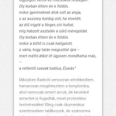
vigyorgott vértől és mocsoktól részegen.
Oly korban éltem én e földön,
mikor gyermeknek átok volt az anyja,
s az asszony boldog volt, ha elvetélt,
az élő irigylé a férges síri holtat,
míg habzott asztalán a sűrű méregoldat.
Oly korban éltem én e földön,
mikor a költő is csak hallgatott,
s várta, hogy talán megszólal újra –
mert méltó átkot itt úgysem mondhatna más,
–
a rettentő szavak tudósa, Ésaiás“
Miközben Radnóti verssorain elmélkedtem,
hamarosan megérkeztem a templomba,
ahol nemcsak ismert arcok, de kevésbé
ismertek is fogadtak, mivel protestáns
testvéreinkkel főleg csak ökumenikus
szentmiséken találkozunk, de számomra