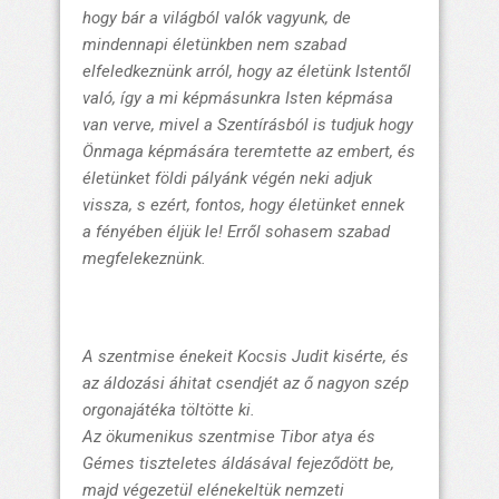
hogy bár a világból valók vagyunk, de
mindennapi életünkben nem szabad
elfeledkeznünk arról, hogy az életünk Istentől
való, így a mi képmásunkra Isten képmása
van verve, mivel a Szentírásból is tudjuk hogy
Önmaga képmására teremtette az embert, és
életünket földi pályánk végén neki adjuk
vissza, s ezért, fontos, hogy életünket ennek
a fényében éljük le! Erről sohasem szabad
megfelekeznünk.
A szentmise énekeit Kocsis Judit kisérte, és
az áldozási áhitat csendjét az ő nagyon szép
orgonajátéka töltötte ki.
Az ökumenikus szentmise Tibor atya és
Gémes tiszteletes áldásával fejeződött be,
majd végezetül elénekeltük nemzeti