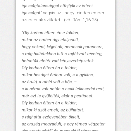
igazságtalansággal elfojtják az isteni
igazságot“
vagyis azt, hogy minden ember
szabadnak született. (vö. Róm 1,16-25)
”Oly korban éltem én e földön,
mikor az ember úgy elaljasult,
hogy önként, kéjjel ölt, nemcsak parancsra,
s míg balhitekben hitt s tajtékzott téveteg,
befonták életét vad kényszerképzetek.
Oly korban éltem én e földön,
mikor besúgni érdem volt, s a gyilkos,
az áruló, a rabló volt a hős, –
s ki néma volt netán s csak lelkesedni rest,
már azt is gyűlölték, akár a pestisest.
Oly korban éltem én e földön,
mikor ki szót emelt, az bújhatott,
s rághatta szégyenében ökleit, –
az ország megvadult, s egy rémes végzeten