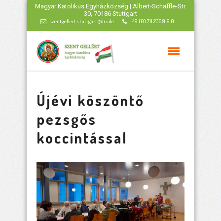
Magyar Katolikus Egyházközség | Albert-Schäffle-Str.
30, 70186 Stuttgart
szentgellert.stuttgart@drs.de
+49 (0) 711 236 919 0
Újévi köszöntő
pezsgős
koccintással