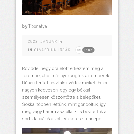
by
Tibor atya
2023. JANUAR 14
IN
OLVASÓINK ÍRJÁK
1686
Röviddel négy óra elött érkeztem meg
a
terembe, ahol már nyüzsögtek az emberek.
Dúsan terített asztalok vártak minket. Erika
nagyon kedvesen, egy-egy bókkal
személyesen köszöntötte a belépőket.
Sokkal többen lettünk, mint gondoltuk, így
még vagy három asztallal ki is bővítettük a
sort. Január 6-a volt, Vízkereszt ünnepe.