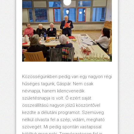
Közösségünkben pedig van egy nagyon régi
hűséges tagunk, Gáspár. Nem csak
névnapja, hanem kilencvenedik
születésnapja is volt. Ő ezért saját
összeállítású nagyon jóízű köszöntővel
kezdte a délutáni programot. Szemüveg
nélkül olvasta fel a szép, vidám, megható
szövegét. Mi pedig spontán vastapssal
háláltuk meg neki. Természetesen fel is