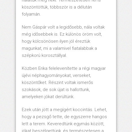
köszöntöttük, többször is a délután
folyamán.
Nem Gáspár volt a legidősebb, nála voltak
még idősebbek is. Ez különös öröm volt,
hogy kölcsönösen ilyen jól éreztük
magunkat, mi a valamivel fiatalabbak a
szépkorú korosztállyal.
Közben Erika felelevenítette a régi magyar
újévi néphagyományokat, verseket,
köszöntőket. Részint voltak ismerős
szokások, de sok újat is hallottunk,
amelyeken jókat derültünk.
Ezek után jött a megígért koccintás. Lehet,
hogy a pezsgő tette, de egyszerre hangos
lett a terem. Keveredtünk egymás között,
jókat beszélgettünk, és természetesen a