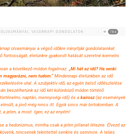
 OLVASMÁNYAI
,
VASÁRNAPI GONDOLATOK
784
rnap olvasmányai a végső időkre irányítják gondolatainkat.
ő fontosságát, életünkre gyakorolt hatását szeretné kiemelni.
osan a következő módon fogalmaz:
„Mi hát az idő? Ha senki
om magyarázni, nem tudom.“
Mindennapi életünkben az idő
ékelésére utal. A szubjektív idő, az egyén belső időészlelése
án beszélhetünk az idő két különböző módon történő
történelmi, naptári, mennyiségi idő) és a
kairosz
(az események
 elmúlt, a jövő még nincs itt. Egyik sincs már birtokomban. A
, a jelen, a most. Igen, ez az enyém!
e a hedonizmus, mintha csak a jelen pillanat létezne. Élvezd az
 követik, nincsenek tekintettel senkire és semmire. A teljes