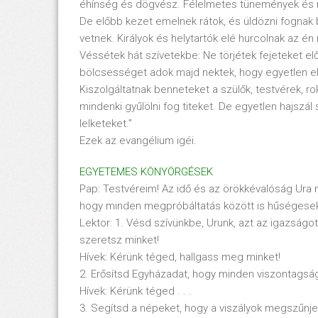
éhínség és dögvész. Félelmetes tünemények és ren
De előbb kezet emelnek rátok, és üldözni fognak
vetnek. Királyok és helytartók elé hurcolnak az é
Véssétek hát szívetekbe: Ne törjétek fejeteket e
bölcsességet adok majd nektek, hogy egyetlen ell
Kiszolgáltatnak benneteket a szülők, testvérek, 
mindenki gyűlölni fog titeket. De egyetlen hajszál
lelketeket.”
Ezek az evangélium igéi.
EGYETEMES KÖNYÖRGÉSEK
Pap: Testvéreim! Az idő és az örökkévalóság Ura n
hogy minden megpróbáltatás között is hűségese
Lektor: 1. Vésd szívünkbe, Urunk, azt az igazság
szeretsz minket!
Hívek: Kérünk téged, hallgass meg minket!
2. Erősítsd Egyházadat, hogy minden viszontagsá
Hívek: Kérünk téged . . .
3. Segítsd a népeket, hogy a viszályok megszűnje