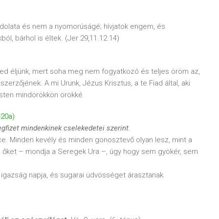
ndolata és nem a nyomorúságé; hívjatok engem, és
ól, bárhol is éltek. (Jer 29,11.12.14)
ked éljünk, mert soha meg nem fogyatkozó és teljes öröm az,
zerzőjének. A mi Urunk, Jézus Krisztus, a te Fiad által, aki
 Isten mindörökkön örökké.
-20a)
egfizet mindenkinek cselekedetei szerint.
nce. Minden kevély és minden gonosztevő olyan lesz, mint a
tja őket – mondja a Seregek Ura –, úgy hogy sem gyökér, sem
z igazság napja, és sugarai üdvösséget árasztanak.