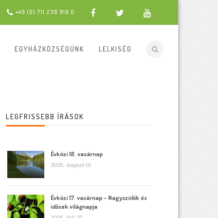
+49 (0) 711 236 919 0
EGYHÁZKÖZSÉGÜNK
LELKISÉG
LEGFRISSEBB ÍRÁSOK
Évközi 18. vasárnap
2026. August 01
Évközi 17. vasárnap – Nagyszülők és
idősek világnapja
2026. Juli 25