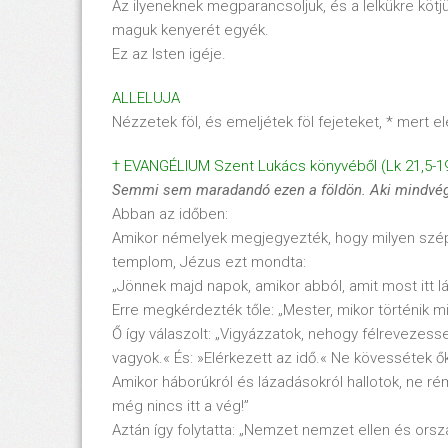
Az ilyeneknek megparancsoljuk, és a lelkükre köt
maguk kenyerét egyék.
Ez az Isten igéje.
ALLELUJA
Nézzetek föl, és emeljétek föl fejeteket, * mert e
† EVANGÉLIUM Szent Lukács könyvéből (Lk 21,5-1
Semmi sem maradand
ó ezen a f
öld
ön. Aki mindv
é
Abban az időben:
Amikor némelyek megjegyezték, hogy milyen szép 
templom, Jézus ezt mondta:
„Jönnek majd napok, amikor abból, amit most itt 
Erre megkérdezték tőle: „Mester, mikor történik m
Ő így válaszolt: „Vigyázzatok, nehogy félrevezes
vagyok.« És: »Elérkezett az idő.« Ne kövessétek ő
Amikor háborúkról és lázadásokról hallotok, ne r
még nincs itt a vég!”
Aztán így folytatta: „Nemzet nemzet ellen és orszá