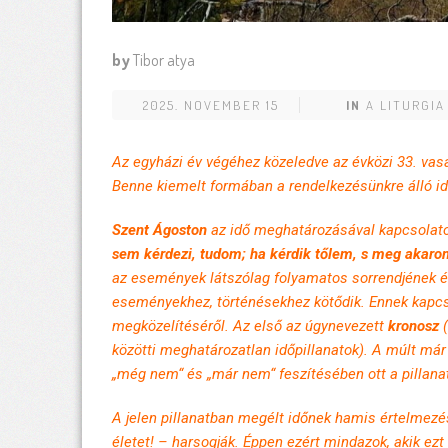
by
Tibor atya
2025. NOVEMBER 15
IN
A LITURGIA
Az egyházi év végéhez közeledve az évközi 33. vasá
Benne kiemelt formában a rendelkezésünkre álló id
Szent Ágoston
az idő meghatározásával kapcsolat
sem kérdezi, tudom; ha kérdik tőlem, s meg akar
az események látszólag folyamatos sorrendjének érz
eseményekhez, történésekhez kötődik. Ennek kapcs
megközelítéséről. Az első az úgynevezett
kronosz
(
közötti meghatározatlan időpillanatok). A múlt már
„még nem“ és „már nem“ feszítésében ott a pillanat
A jelen pillanatban megélt időnek hamis értelmezés
életet! – harsogják. Éppen ezért mindazok, akik ezt