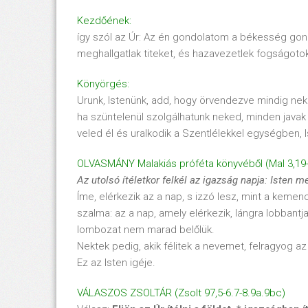
Kezdőének:
így szól az Úr: Az én gondolatom a békesség go
meghallgatlak titeket, és hazavezetlek fogságotokb
Könyörgés:
Urunk, Istenünk, add, hogy örvendezve mindig ne
ha szüntelenül szolgálhatunk neked, minden javak s
veled él és uralkodik a Szentlélekkel egységben,
OLVASMÁNY Malakiás próféta könyvéből (Mal 3,19
Az utols
ó
ít
életkor felk
él az igazs
ág napja: Isten m
Íme, elérkezik az a nap, s izzó lesz, mint a keme
szalma: az a nap, amely elérkezik, lángra lobban
lombozat nem marad belőlük.
Nektek pedig, akik félitek a nevemet, felragyog a
Ez az Isten igéje.
VÁLASZOS ZSOLTÁR (Zsolt 97,5-6.7-8.9a.9bc)