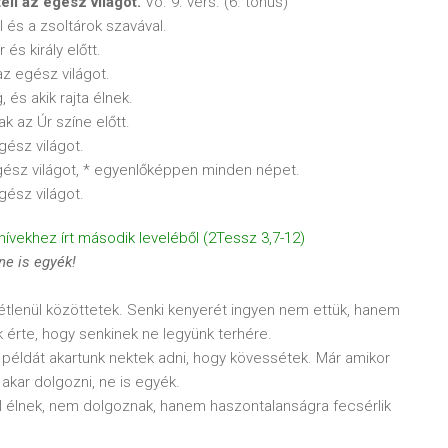
t
éli az eg
ész vil
ágot.
Vö. 9. vers. (6. tónus)
l és a zsoltárok szavával.
és király előtt.
 az egész világot.
 és akik rajta élnek.
k az Úr színe előtt.
egész világot.
z egész világot, * egyenlőképpen minden népet.
egész világot.
ívekhez írt második leveléből (2Tessz 3,7-12)
 ne is egy
ék!
tétlenül közöttetek. Senki kenyerét ingyen nem ettük, hanem
 érte, hogy senkinek ne legyünk terhére.
példát akartunk nektek adni, hogy kövessétek. Már amikor
akar dolgozni, ne is egyék.
l élnek, nem dolgoznak, hanem haszontalanságra fecsérlik