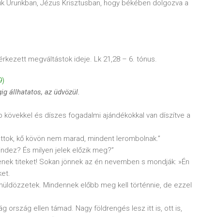
jük Urunkban, Jézus Krisztusban, hogy békében dolgozva a
lérkezett megváltástok ideje. Lk 21,28 – 6. tónus.
9)
gig
állhatatos, az
üdv
öz
ül.
kövekkel és díszes fogadalmi ajándékokkal van díszítve a
láttok, kő kövön nem marad, mindent lerombolnak.”
indez? És milyen jelek előzik meg?”
senek titeket! Sokan jönnek az én nevemben s mondják: »Én
ket.
émüldözzetek. Mindennek előbb meg kell történnie, de ezzel
g ország ellen támad. Nagy földrengés lesz itt is, ott is,