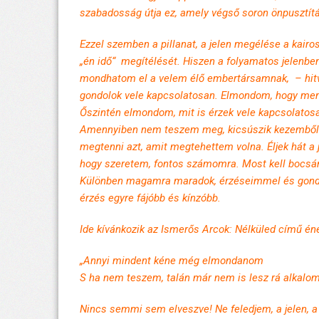
szabadosság útja ez, amely végső soron önpusztít
Ezzel szemben a pillanat, a jelen megélése a kair
„én idő“ megítélését. Hiszen a folyamatos jelenben
mondhatom el a velem élő embertársamnak, – hitves
gondolok vele kapcsolatosan. Elmondom, hogy menn
Őszintén elmondom, mit is érzek vele kapcsolatos
Amennyiben nem teszem meg, kicsúszik kezemből e
megtenni azt, amit megtehettem volna. Éljek hát a
hogy szeretem, fontos számomra. Most kell bocsán
Különben magamra maradok, érzéseimmel és gondo
érzés egyre fájóbb és kínzóbb.
Ide kívánkozik az Ismerős Arcok: Nélküled című én
„Annyi mindent kéne még elmondanom
S ha nem teszem, talán már nem is lesz rá alkalo
Nincs semmi sem elveszve! Ne feledjem, a jelen, 