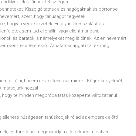
dkívüli jelek tűnnek fel az égen.
 benneteket. Kiszolgáltatnak a zsinagógáknak és börtönbe
n nevemért, azért, hogy tanúságot tegyetek.
lőre, hogyan védekezzetek. Én olyan ékesszólást és
enfeletek sem tud ellenállni vagy ellentmondani.
rokonok és barátok, s némelyeket meg is ölnek. Az én nevemért
 sem vész el a fejetekről. Állhatatossággal őrzitek meg
em elítélni, hanem üdvözíteni akar minket. Kérjük kegyelmét,
k maradjunk hozzá!
ot, hogy te minden megpróbáltatás közepette változatlanul
g ellenére hűségesen tanúskodjék rólad az emberek előtt!
nek, és töretlenül megmaradjon a lelkekben a testvéri