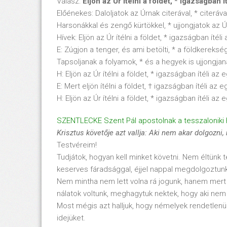
Válasz:
Elj
ön az
Úr
ít
élni a f
öldet, * igazs
ágban
í
Előénekes: Daloljatok az Úrnak citerával, * citeráva
Harsonákkal és zengő kürtökkel, * ujjongjatok az Úr 
Hívek: Eljön az Úr ítélni a földet, * igazságban ítéli
E: Zúgjon a tenger, és ami betölti, * a földkerekség,
Tapsoljanak a folyamok, * és a hegyek is ujjongjana
H: Eljön az Úr ítélni a földet, * igazságban ítéli az 
E: Mert eljön ítélni a földet, † igazságban ítéli a
H: Eljön az Úr ítélni a földet, * igazságban ítéli az 
SZENTLECKE Szent Pál apostolnak a tesszaloniki h
Krisztus k
övet
ője azt vallja: Aki nem akar dolgozni,
Testvéreim!
Tudjátok, hogyan kell minket követni. Nem éltünk 
keserves fáradsággal, éjjel nappal megdolgoztunk
Nem mintha nem lett volna rá jogunk, hanem mert 
nálatok voltunk, meghagytuk nektek, hogy aki nem 
Most mégis azt halljuk, hogy némelyek rendetlenü
idejüket.