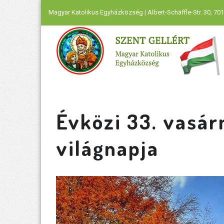
Magyar Katolikus Egyházközség | Albert-Schäffle-Str. 30, 701
Évközi 33. vasá
világnapja