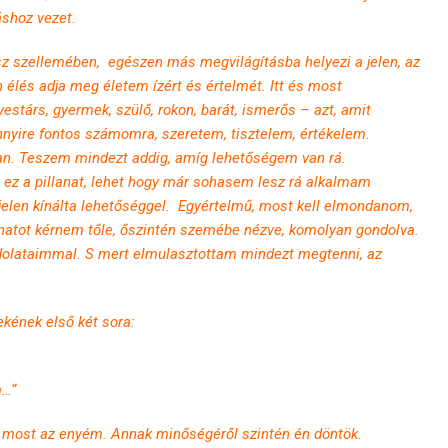
áshoz vezet.
osz szellemében, egészen más megvilágításba helyezi a jelen, az
 élés adja meg életem ízért és értelmét. Itt és most
társ, gyermek, szülő, rokon, barát, ismerős – azt, amit
yire fontos számomra, szeretem, tisztelem, értékelem.
an. Teszem mindezt addig, amíg lehetőségem van rá.
z a pillanat, lehet hogy már sohasem lesz rá alkalmam
 jelen kínálta lehetőséggel. Egyértelmű, most kell elmondanom,
atot kérnem tőle, őszintén szemébe nézve, komolyan gondolva.
lataimmal. S mert elmulasztottam mindezt megtenni, az
ekének első két sora:
m…“
a most az enyém. Annak minőségéről szintén én döntök.