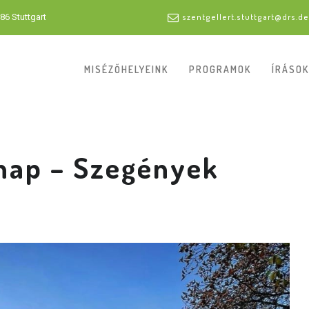
86 Stuttgart
szentgellert.stuttgart@drs.de
MISÉZŐHELYEINK
PROGRAMOK
ÍRÁSOK
rnap – Szegények