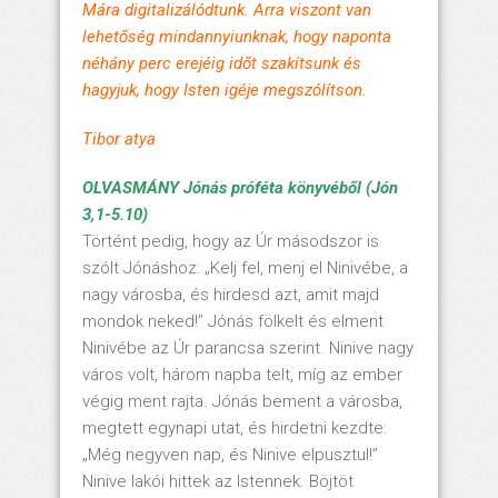
Mára digitalizálódtunk. Arra viszont van
lehetőség mindannyiunknak, hogy naponta
néhány perc erejéig időt szakítsunk és
hagyjuk, hogy Isten igéje megszólítson.
Tibor atya
OLVASMÁNY Jónás próféta könyvéből (Jón
3,1-5.10)
Történt pedig, hogy az Úr másodszor is
szólt Jónáshoz: „Kelj fel, menj el Ninivébe, a
nagy városba, és hirdesd azt, amit majd
mondok neked!” Jónás fölkelt és elment
Ninivébe az Úr parancsa szerint. Ninive nagy
város volt, három napba telt, míg az ember
végig ment rajta. Jónás bement a városba,
megtett egynapi utat, és hirdetni kezdte:
„Még negyven nap, és Ninive elpusztul!”
Ninive lakói hittek az Istennek. Böjtöt