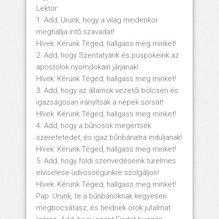
Lektor:
1. Add, Urunk, hogy a világ mindenkor
meghallja intő szavadat!
Hívek: Kérünk Téged, hallgass meg minket!
2. Add, hogy Szentatyánk és püspökeink az
apostolok nyomdokain járjanak!
Hívek: Kérünk Téged, hallgass meg minket!
3. Add, hogy az államok vezetői bölcsen és
igazságosan irányítsák a népek sorsát!
Hívek: Kérünk Téged, hallgass meg minket!
4. Add, hogy a bűnösök megértsék
szeretetedet, és igaz bűnbánatra induljanak!
Hívek: Kérünk Téged, hallgass meg minket!
5. Add, hogy földi szenvedéseink türelmes
elviselése üdvösségünkre szolgáljon!
Hívek: Kérünk Téged, hallgass meg minket!
Pap: Urunk, te a bűnbánóknak kegyesen
megbocsátasz, és tieidnek örök jutalmat