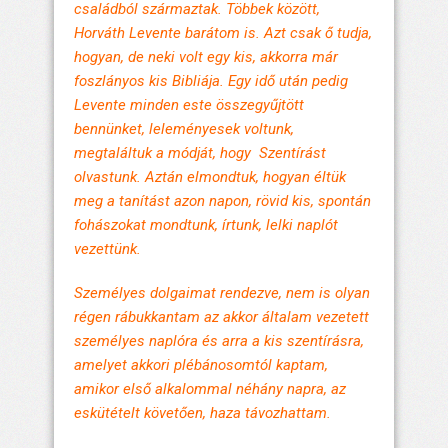
családból származtak. Többek között,
Horváth Levente barátom is. Azt csak ő tudja,
hogyan, de neki volt egy kis, akkorra már
foszlányos kis Bibliája. Egy idő után pedig
Levente minden este összegyűjtött
bennünket, leleményesek voltunk,
megtaláltuk a módját, hogy Szentírást
olvastunk. Aztán elmondtuk, hogyan éltük
meg a tanítást azon napon, rövid kis, spontán
fohászokat mondtunk, írtunk, lelki naplót
vezettünk.
Személyes dolgaimat rendezve, nem is olyan
régen rábukkantam az akkor általam vezetett
személyes naplóra és arra a kis szentírásra,
amelyet akkori plébánosomtól kaptam,
amikor első alkalommal néhány napra, az
eskütételt követően, haza távozhattam.