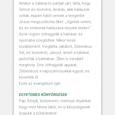
Amikor a Galileai-tó partján járt, látta, hogy
Simon és testvére, András, akik halászok
voltak, éppen hálót vetnek a tengerbe.
Jézus megszólította őket: ,Jöjjetek velem,
és én emberek halászává teszlek titeket.”
Azok rögtön otthagyták a hálóikat, és
nyomába szegődtek. Mikor kissé
továbbment, meglátta Jakabot, Zebedeus
fiát, és testvérét, Jánost, amint a hálókat
javították a bárkában. Őket is mindjárt
meghívta. Erre otthagyták apjukat,
Zebedeust a napszámosokkal együtt, és
követték őt.
Ezek az evangélium igéi.
EGYETEMES KÖNYÖRGÉSEK
Pap: Kérjük, testvéreim, mennyei Atyánkat,
hogy mint Ninive lakói, mi is készségesek
legyünk a bűnbánatra!