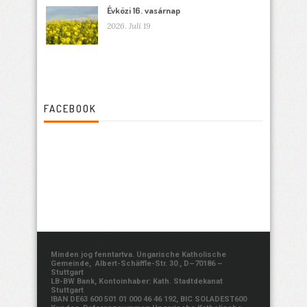
Évközi 16. vasárnap
2026. Juli 19
FACEBOOK
Minden jog fenntartva. Ungarische Katholische
Gemeinde, Albert-Schäffle-Str. 30., D–70186 –
Stuttgart
LB-BW Bank, Kontoinhaber: Kath. Stadtdekanat
Stuttgart
IBAN DE63 600 501 01 000 46 46 192, BIC SOLADEST600