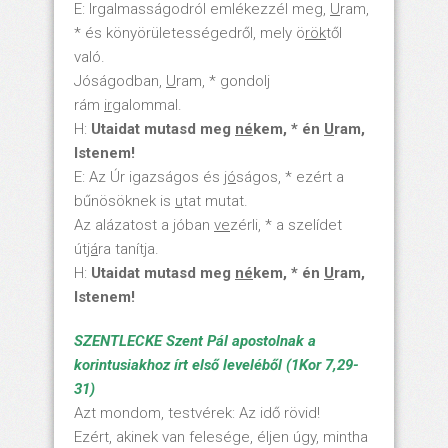
E: Irgalmasságodról emlékezzél meg,
U
ram,
* és könyörületességedről, mely ö
rök
től
való.
Jóságodban,
U
ram, * gondolj
rám
ir
galommal.
H:
Utaidat mutasd meg
né
kem, * én
U
ram,
Istenem!
E: Az Úr igazságos és
jó
ságos, * ezért a
bűnösöknek is
u
tat mutat.
Az alázatost a jóban
ve
zérli, * a szelídet
út
já
ra tanítja.
H:
Utaidat mutasd meg
né
kem, * én
U
ram,
Istenem!
SZENTLECKE Szent Pál apostolnak a
korintusiakhoz írt első leveléből (1Kor 7,29-
31)
Azt mondom, testvérek: Az idő rövid!
Ezért, akinek van felesége, éljen úgy, mintha