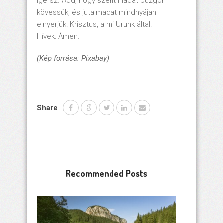
ígérsz. Add, hogy szent Fiadat buzgón
kövessük, és jutalmadat mindnyájan
elnyerjük! Krisztus, a mi Urunk által.
Hívek: Ámen.
(Kép forrása: Pixabay)
Share
Recommended Posts