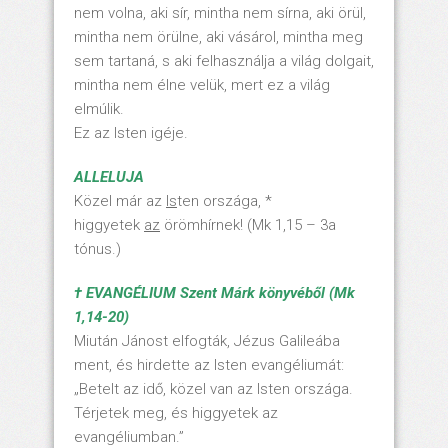
nem volna, aki sír, mintha nem sírna, aki örül,
mintha nem örülne, aki vásárol, mintha meg
sem tartaná, s aki felhasználja a világ dolgait,
mintha nem élne velük, mert ez a világ
elmúlik.
Ez az Isten igéje.
ALLELUJA
Közel már az
Is
ten országa, *
higgyetek
az
örömhírnek! (Mk 1,15 – 3a
tónus.)
† EVANGÉLIUM Szent Márk könyvéből (Mk
1,14-20)
Miután Jánost elfogták, Jézus Galileába
ment, és hirdette az Isten evangéliumát:
„Betelt az idő, közel van az Isten országa.
Térjetek meg, és higgyetek az
evangéliumban.”