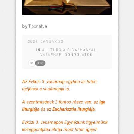
by
Tibor atya
2024. JANUAR 20
IN
A LITURGIA OLVASMÁNYAI
,
VASÁRNAPI GONDOLATOK
976
Az Évközi 3. vasárnap egyben az Isten
igéjének a vasárnapja is.
A szentmisének 2 fontos része van: az
Ige
liturgiája
és az
Eucharisztia liturgiája
.
Évközi 3. vasárnapon Egyházunk figyelmünk
középpontjába állítja most Isten igéjét.