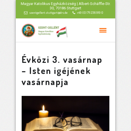
Magyar Katolikus Egyházközség | Albert-Schäffle-Str.
30, 70186 Stuttgart
szentgellert.stuttgart@drs.de
+49 (0) 711 236 919 0
Évközi 3. vasárnap
– Isten igéjének
vasárnapja