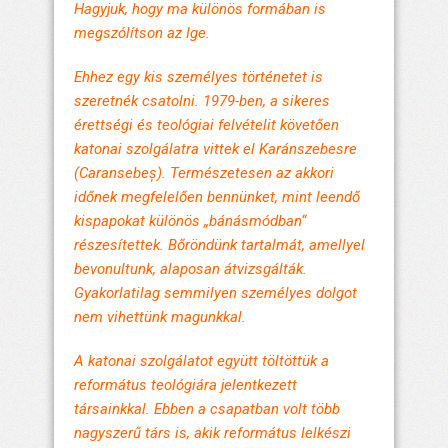
Hagyjuk, hogy ma különös formában is
megszólítson az Ige.
Ehhez egy kis személyes történetet is
szeretnék csatolni. 1979-ben, a sikeres
érettségi és teológiai felvételit követően
katonai szolgálatra vittek el Karánszebesre
(Caransebeș). Természetesen az akkori
időnek megfelelően bennünket, mint leendő
kispapokat különös „bánásmódban“
részesítettek. Bőröndünk tartalmát, amellyel
bevonultunk, alaposan átvizsgálták.
Gyakorlatilag semmilyen személyes dolgot
nem vihettünk magunkkal.
A katonai szolgálatot együtt töltöttük a
református teológiára jelentkezett
társainkkal. Ebben a csapatban volt több
nagyszerű társ is, akik református lelkészi