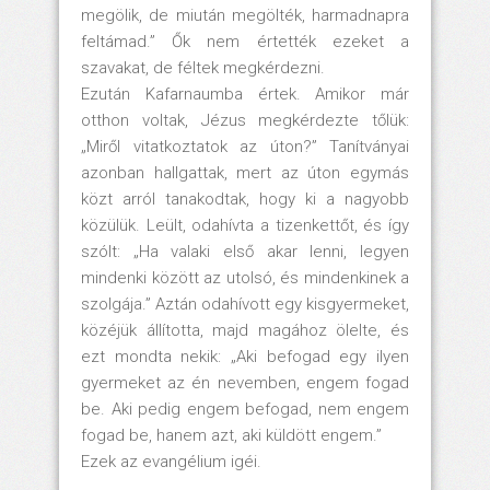
megölik, de miután megölték, harmadnapra
feltámad.” Ők nem értették ezeket a
szavakat, de féltek megkérdezni.
Ezután Kafarnaumba értek. Amikor már
otthon voltak, Jézus megkérdezte tőlük:
„Miről vitatkoztatok az úton?” Tanítványai
azonban hallgattak, mert az úton egymás
közt arról tanakodtak, hogy ki a nagyobb
közülük. Leült, odahívta a tizenkettőt, és így
szólt: „Ha valaki első akar lenni, legyen
mindenki között az utolsó, és mindenkinek a
szolgája.” Aztán odahívott egy kisgyermeket,
közéjük állította, majd magához ölelte, és
ezt mondta nekik: „Aki befogad egy ilyen
gyermeket az én nevemben, engem fogad
be. Aki pedig engem befogad, nem engem
fogad be, hanem azt, aki küldött engem.”
Ezek az evangélium igéi.