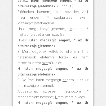
Válasz:
Isten megsegít
en
gem, * az Úr
oltalmazója
é
letemnek.
(5. tónus.)
Előénekes: Istenem, szent nevedért védj
meg
en
gem, * szolgáltass nekem
igazságot
ha
talmaddal.
Halld meg könyörgésemet,
Is
tenem, *
hajlítsd füledet
aj
kam szavára.
Hívek:
Isten megsegít
en
gem, * az Úr
oltalmazója
é
letemnek.
E: Mert idegenek keltek föl el
le
nem, † a
hatalmasok életemre
tör
tek, és nem
tartották Istent
sze
mük előtt.
H:
Isten megsegít
en
gem, * az Úr
oltalmazója
é
letemnek.
E: De íme, Isten megsegít
en
gem, * az Úr
oltalmazója
é
letemnek.
Áldozatomat szívesen
meg
hozom, *
magasztalom nevedet,
U
ram, mert jó vagy.
H:
Isten megsegít
en
gem, * az Úr