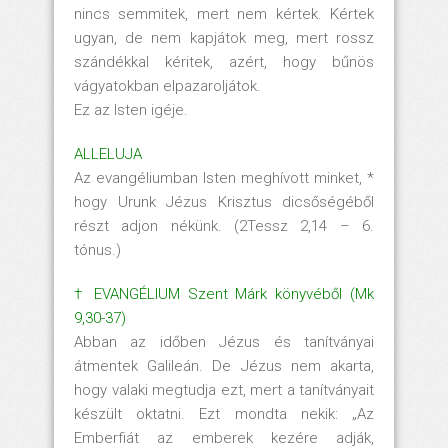
nincs semmitek, mert nem kértek. Kértek
ugyan, de nem kapjátok meg, mert rossz
szándékkal kéritek, azért, hogy bűnös
vágyatokban elpazaroljátok.
Ez az Isten igéje.
ALLELUJA
Az evangéliumban Isten meghívott minket, *
hogy Urunk Jézus Krisztus dicsőségéből
részt adjon nékünk. (2Tessz 2,14 – 6.
tónus.)
† EVANGÉLIUM Szent Márk könyvéből (Mk
9,30-37)
Abban az időben Jézus és tanítványai
átmentek Galileán. De Jézus nem akarta,
hogy valaki megtudja ezt, mert a tanítványait
készült oktatni. Ezt mondta nekik: „Az
Emberfiát az emberek kezére adják,