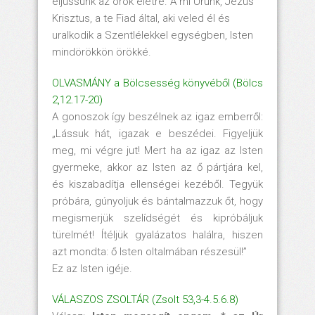
eljussunk az örök életre. A mi Urunk, Jézus
Krisztus, a te Fiad által, aki veled él és
uralkodik a Szentlélekkel egységben, Isten
mindörökkön örökké.
OLVASMÁNY a Bölcsesség könyvéből (Bölcs
2,12.17-20)
A gonoszok így beszélnek az igaz emberről:
„Lássuk hát, igazak e beszédei. Figyeljük
meg, mi végre jut! Mert ha az igaz az Isten
gyermeke, akkor az Isten az ő pártjára kel,
és kiszabadítja ellenségei kezéből. Tegyük
próbára, gúnyoljuk és bántalmazzuk őt, hogy
megismerjük szelídségét és kipróbáljuk
türelmét! Ítéljük gyalázatos halálra, hiszen
azt mondta: ő Isten oltalmában részesül!”
Ez az Isten igéje.
VÁLASZOS ZSOLTÁR (Zsolt 53,3-4.5.6.8)