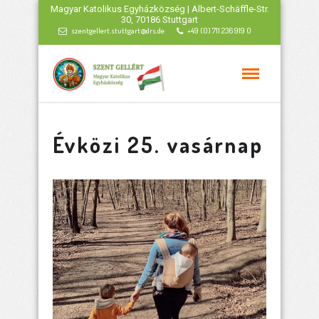
Magyar Katolikus Egyházközség | Albert-Schäffle-Str.
30, 70186 Stuttgart
szentgellert.stuttgart@drs.de
+49 (0) 711 236 919 0
Évközi 25. vasárnap