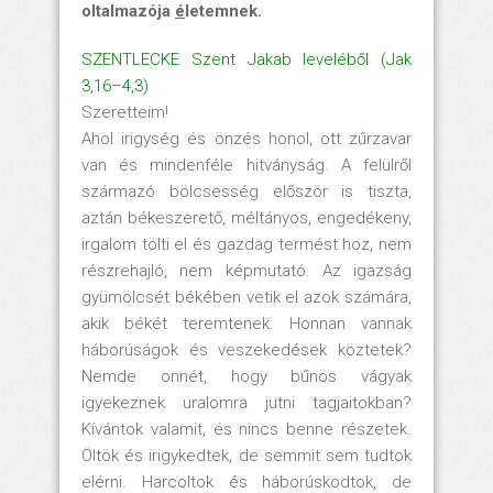
oltalmazója
é
letemnek.
SZENTLECKE Szent Jakab leveléből (Jak
3,16–4,3)
Szeretteim!
Ahol irigység és önzés honol, ott zűrzavar
van és mindenféle hitványság. A felülről
származó bölcsesség először is tiszta,
aztán békeszerető, méltányos, engedékeny,
irgalom tölti el és gazdag termést hoz, nem
részrehajló, nem képmutató. Az igazság
gyümölcsét békében vetik el azok számára,
akik békét teremtenek. Honnan vannak
háborúságok és veszekedések köztetek?
Nemde onnét, hogy bűnös vágyak
igyekeznek uralomra jutni tagjaitokban?
Kívántok valamit, és nincs benne részetek.
Öltök és irigykedtek, de semmit sem tudtok
elérni. Harcoltok és háborúskodtok, de