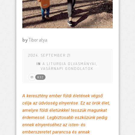
by
Tibor atya
2024. SEPTEMBER 21
IN
A LITURGIA OLVASMÁNYAI
,
VASÁRNAPI GONDOLATOK
832
A keresztény ember földi életének végső
célja az üdvösség elnyerése. Ez az örök élet,
amelyre földi életünkkel tesszük magunkat
érdemessé. Legbiztosabb eszközünk pedig
ennek elnyeréséhez az isten- és
emberszeretet parancsa és annak