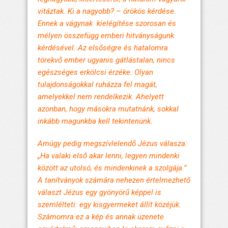
vitáztak. Ki a nagyobb? – örökös kérdése.
Ennek a vágynak kielégítése szorosan és
mélyen összefügg emberi hitványságunk
kérdésével. Az elsőségre és hatalomra
törekvő ember ugyanis gátlástalan, nincs
egészséges erkölcsi érzéke. Olyan
tulajdonságokkal ruházza fel magát,
amelyekkel nem rendelkezik. Ahelyett
azonban, hogy másokra mutatnánk, sokkal
inkább magunkba kell tekintenünk.
Amúgy pedig megszívlelendő Jézus válasza:
„Ha valaki első akar lenni, legyen mindenki
között az utolsó, és mindenkinek a szolgája.”
A tanítványok számára nehezen értelmezhető
választ Jézus egy gyönyörű képpel is
szemlélteti: egy kisgyermeket állít közéjük.
Számomra ez a kép és annak üzenete