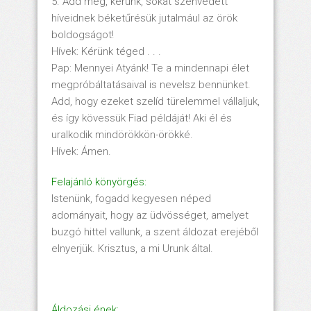
5. Add meg, kérünk, sokat szenvedett
híveidnek béketűrésük jutalmául az örök
boldogságot!
Hívek: Kérünk téged . . .
Pap: Mennyei Atyánk! Te a mindennapi élet
megpróbáltatásaival is nevelsz bennünket.
Add, hogy ezeket szelíd türelemmel vállaljuk,
és így kövessük Fiad példáját! Aki él és
uralkodik mindörökkön-örökké.
Hívek: Ámen.
Felajánló könyörgés:
Istenünk, fogadd kegyesen néped
adományait, hogy az üdvösséget, amelyet
buzgó hittel vallunk, a szent áldozat erejéből
elnyerjük. Krisztus, a mi Urunk által.
Áldozási ének: