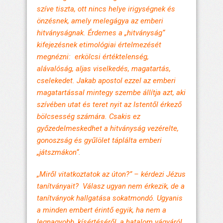
szíve tiszta, ott nincs helye irigységnek és
önzésnek, amely melegágya az emberi
hitványságnak. Érdemes a „hitványság“
kifejezésnek etimológiai értelmezését
megnézni: erkölcsi értéktelenség,
alávalóság, aljas viselkedés, magatartás,
cselekedet. Jakab apostol ezzel az emberi
magatartással mintegy szembe állítja azt, aki
szívében utat és teret nyit az Istentől érkező
bölcsesség számára. Csakis ez
győzedelmeskedhet a hitványság vezérelte,
gonoszság és gyűlölet táplálta emberi
„játszmákon“.
„Miről vitatkoztatok az úton?” – kérdezi Jézus
tanítványait? Válasz ugyan nem érkezik, de a
tanítványok hallgatása sokatmondó. Ugyanis
a minden embert érintő egyik, ha nem a
legnagyobb, kísértéséről, a hatalom vágyáról