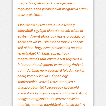
megtartása, ahogyan könyörgésünk is
fogalmaz. Ezen parancsokat megtartva jutunk
el az örök életre.
Az olvasmány üzenete a Bölcsesség
könyvéből egyfajta biztatás és bátorítás is
egyben. Amint akkor, úgy ma is provokációk
sokaságával kell szembenéznünk. Hinnem
kell abban, hogy ezen provokációk csupán
lehetőséget kínálnak abban, hogy
megmutathassam elkötelezettségemet a
felismert és elfogadott keresztény értékek
iránt. Valóban nem egyszerű feladat, olykor
pedig komoly kihívás. Éppen egy
konferencián veszek részt, amelyen a
diaszpórában élő közösségek képviselői
számolnak be egyéni tapasztalataikról. Arról,
ahogyan magyarként és keresztényként
megélik nemzeti identitásukat és hitüket. A