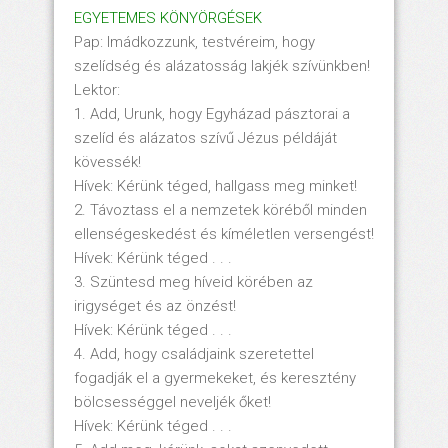
EGYETEMES KÖNYÖRGÉSEK
Pap: Imádkozzunk, testvéreim, hogy
szelídség és alázatosság lakjék szívünkben!
Lektor:
1. Add, Urunk, hogy Egyházad pásztorai a
szelíd és alázatos szívű Jézus példáját
kövessék!
Hívek: Kérünk téged, hallgass meg minket!
2. Távoztass el a nemzetek köréből minden
ellenségeskedést és kíméletlen versengést!
Hívek: Kérünk téged . . .
3. Szüntesd meg híveid körében az
irigységet és az önzést!
Hívek: Kérünk téged . . .
4. Add, hogy családjaink szeretettel
fogadják el a gyermekeket, és keresztény
bölcsességgel neveljék őket!
Hívek: Kérünk téged . . .