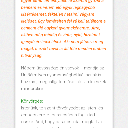
egyértelmű: amennyiben le akarom győzni a
bennem és velem élő egyik legnagyobb
kísértésemet, féktelen hatalmi vágyam
kiélését, úgy ismételten fel rá kell találnom a
bennem élő egykori gyermekénemre. Arra,
akiben még mindig őszinte, nyílt, bizalmat
igénylő érzések élnek. Aki nem játssza meg
magát, s ezért távol is áll tőle minden emberi
hitványság.
Népem üdvössége én vagyok – mondja az
Úr. Bármilyen nyomorúságból kiáltsanak is
hozzám, meghallgatom őket, és Uruk leszek
mindörökre.
Könyörgés:
Istenünk, te szent törvényedet az isten- és
emberszeretet parancsában foglaltad
össze. Add, hogy parancsaidat megtartva