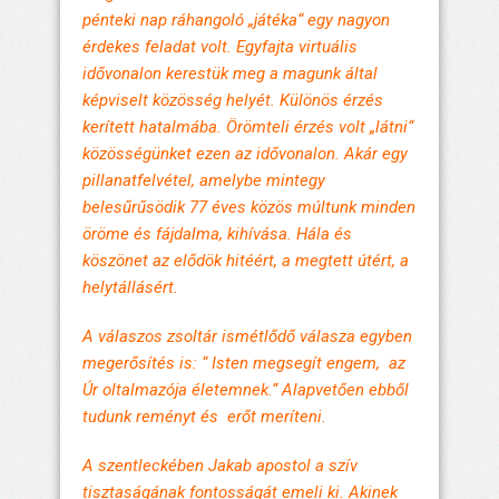
pénteki nap ráhangoló „játéka“ egy nagyon
érdekes feladat volt. Egyfajta virtuális
idővonalon kerestük meg a magunk által
képviselt közösség helyét. Különös érzés
kerített hatalmába. Örömteli érzés volt „látni“
közösségünket ezen az idővonalon. Akár egy
pillanatfelvétel, amelybe mintegy
belesűrűsödik 77 éves közös múltunk minden
öröme és fájdalma, kihívása. Hála és
köszönet az elődök hitéért, a megtett útért, a
helytállásért.
A válaszos zsoltár ismétlődő válasza egyben
megerősítés is: “ Isten megsegít engem, az
Úr oltalmazója életemnek.“ Alapvetően ebből
tudunk reményt és erőt meríteni.
A szentleckében Jakab apostol a szív
tisztaságának fontosságát emeli ki. Akinek