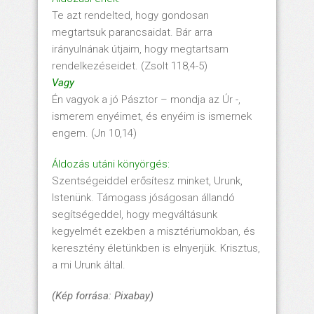
Te azt rendelted, hogy gondosan
megtartsuk parancsaidat. Bár arra
irányulnának útjaim, hogy megtartsam
rendelkezéseidet. (Zsolt 118,4-5)
Vagy
Én vagyok a jó Pásztor – mondja az Úr -,
ismerem enyéimet, és enyéim is ismernek
engem. (Jn 10,14)
Áldozás utáni könyörgés:
Szentségeiddel erősítesz minket, Urunk,
Istenünk. Támogass jóságosan állandó
segítségeddel, hogy megváltásunk
kegyelmét ezekben a misztériumokban, és
keresztény életünkben is elnyerjük. Krisztus,
a mi Urunk által.
(Kép forrása: Pixabay)