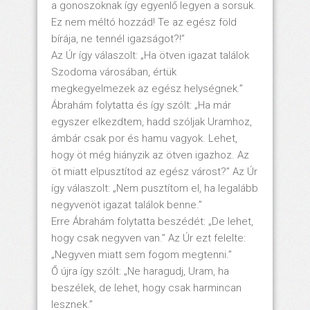
a gonoszoknak így egyenlő legyen a sorsuk.
Ez nem méltó hozzád! Te az egész föld
bírája, ne tennél igazságot?!”
Az Úr így válaszolt: „Ha ötven igazat találok
Szodoma városában, értük
megkegyelmezek az egész helységnek.”
Ábrahám folytatta és így szólt: „Ha már
egyszer elkezdtem, hadd szóljak Uramhoz,
ámbár csak por és hamu vagyok. Lehet,
hogy öt még hiányzik az ötven igazhoz. Az
öt miatt elpusztítod az egész várost?” Az Úr
így válaszolt: „Nem pusztítom el, ha legalább
negyvenöt igazat találok benne.”
Erre Ábrahám folytatta beszédét: „De lehet,
hogy csak negyven van.” Az Úr ezt felelte:
„Negyven miatt sem fogom megtenni.”
Ő újra így szólt: „Ne haragudj, Uram, ha
beszélek, de lehet, hogy csak harmincan
lesznek.”