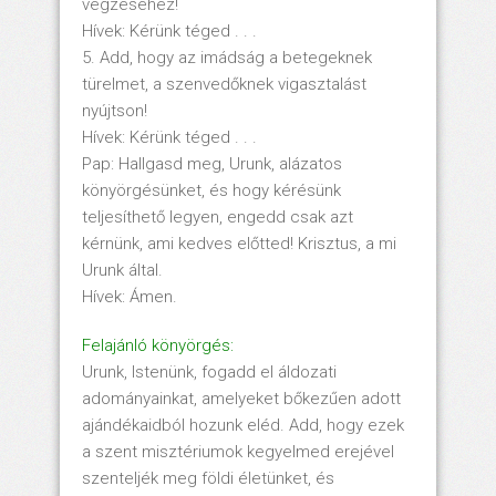
végzéséhez!
Hívek: Kérünk téged . . .
5. Add, hogy az imádság a betegeknek
türelmet, a szenvedőknek vigasztalást
nyújtson!
Hívek: Kérünk téged . . .
Pap: Hallgasd meg, Urunk, alázatos
könyörgésünket, és hogy kérésünk
teljesíthető legyen, engedd csak azt
kérnünk, ami kedves előtted! Krisztus, a mi
Urunk által.
Hívek: Ámen.
Felajánló könyörgés:
Urunk, Istenünk, fogadd el áldozati
adományainkat, amelyeket bőkezűen adott
ajándékaidból hozunk eléd. Add, hogy ezek
a szent misztériumok kegyelmed erejével
szenteljék meg földi életünket, és