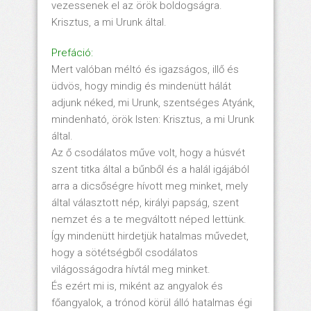
vezessenek el az örök boldogságra.
Krisztus, a mi Urunk által.
Prefáció:
Mert valóban méltó és igazságos, illő és
üdvös, hogy mindig és mindenütt hálát
adjunk néked, mi Urunk, szentséges Atyánk,
mindenható, örök Isten: Krisztus, a mi Urunk
által.
Az ő csodálatos műve volt, hogy a húsvét
szent titka által a bűnből és a halál igájából
arra a dicsőségre hívott meg minket, mely
által választott nép, királyi papság, szent
nemzet és a te megváltott néped lettünk.
Így mindenütt hirdetjük hatalmas művedet,
hogy a sötétségből csodálatos
világosságodra hívtál meg minket.
És ezért mi is, miként az angyalok és
főangyalok, a trónod körül álló hatalmas égi