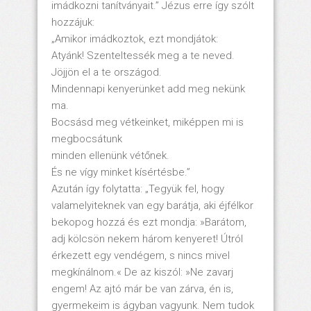
imádkozni tanítványait.” Jézus erre így szólt
hozzájuk:
„Amikor imádkoztok, ezt mondjátok:
Atyánk! Szenteltessék meg a te neved.
Jöjjön el a te országod.
Mindennapi kenyerünket add meg nekünk
ma.
Bocsásd meg vétkeinket, miképpen mi is
megbocsátunk
minden ellenünk vétőnek.
És ne vígy minket kísértésbe.”
Azután így folytatta: „Tegyük fel, hogy
valamelyiteknek van egy barátja, aki éjfélkor
bekopog hozzá és ezt mondja: »Barátom,
adj kölcsön nekem három kenyeret! Útról
érkezett egy vendégem, s nincs mivel
megkínálnom.« De az kiszól: »Ne zavarj
engem! Az ajtó már be van zárva, én is,
gyermekeim is ágyban vagyunk. Nem tudok