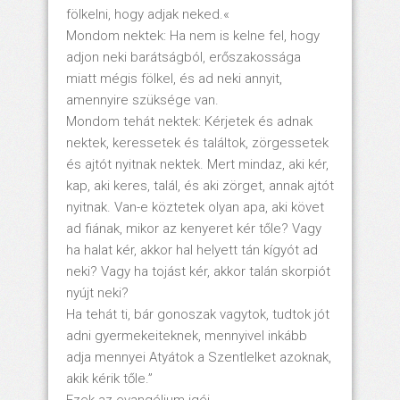
fölkelni, hogy adjak neked.«
Mondom nektek: Ha nem is kelne fel, hogy
adjon neki barátságból, erőszakossága
miatt mégis fölkel, és ad neki annyit,
amennyire szüksége van.
Mondom tehát nektek: Kérjetek és adnak
nektek, keressetek és találtok, zörgessetek
és ajtót nyitnak nektek. Mert mindaz, aki kér,
kap, aki keres, talál, és aki zörget, annak ajtót
nyitnak. Van-e köztetek olyan apa, aki követ
ad fiának, mikor az kenyeret kér tőle? Vagy
ha halat kér, akkor hal helyett tán kígyót ad
neki? Vagy ha tojást kér, akkor talán skorpiót
nyújt neki?
Ha tehát ti, bár gonoszak vagytok, tudtok jót
adni gyermekeiteknek, mennyivel inkább
adja mennyei Atyátok a Szentlelket azoknak,
akik kérik tőle.”
Ezek az evangélium igéi.