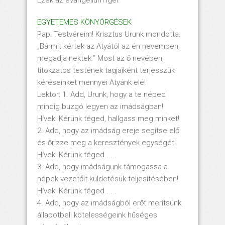
EGYETEMES KÖNYÖRGÉSEK
Pap: Testvéreim! Krisztus Urunk mondotta:
„Bármit kértek az Atyától az én nevemben,
megadja nektek.” Most az ő nevében,
titokzatos testének tagjaiként terjesszük
kéréseinket mennyei Atyánk elé!
Lektor: 1. Add, Urunk, hogy a te néped
mindig buzgó legyen az imádságban!
Hívek: Kérünk téged, hallgass meg minket!
2. Add, hogy az imádság ereje segítse elő
és őrizze meg a keresztények egységét!
Hívek: Kérünk téged . . .
3. Add, hogy imádságunk támogassa a
népek vezetőit küldetésük teljesítésében!
Hívek: Kérünk téged . . .
4. Add, hogy az imádságból erőt merítsünk
állapotbeli kötelességeink hűséges