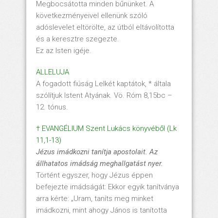
Megbocsátotta minden bűnünket. A
következményeivel ellenünk szóló
adóslevelet eltörölte, az útból eltávolította
és a keresztre szegezte.
Ez az Isten igéje.
ALLELUJA
A fogadott fiúság Lelkét kaptátok, * általa
szólítjuk Istent Atyának. Vö. Róm 8,15bc –
12. tónus.
† EVANGÉLIUM Szent Lukács könyvéből (Lk
11,1-13)
J
ézus im
ádkozni tan
ítja apostolait. Az
állhatatos im
áds
ág meghallgat
ást nyer.
Történt egyszer, hogy Jézus éppen
befejezte imádságát: Ekkor egyik tanítványa
arra kérte: „Uram, taníts meg minket
imádkozni, mint ahogy János is tanította