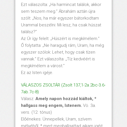
Ezt válaszolta: „Ha harmincat találok, akkor
sem teszem meg.” Ábrahám aztán újra
szólt: „Nos, ha már egyszer bátorkodtam
Urammal beszélni: Mi lesz, ha csak húszat
találsz?”
Az Úr így felelt: „Húszért is megkímélem.”
Ő folytatta: „Ne haragudj rám, Uram, ha még
egyszer szólok: Lehet, hogy csak tízen
vannak.” Ezt válaszolta: „Tíz kedvéért is
megkímélem a várost.”
Ez az Isten igéje.
VÁLASZOS ZSOLTÁR (Zsolt 137,1-2a.2bc-3.6-
7ab.7c-8)
Válasz:
Amely napon hozz
ád ki
áltok, *
hallgass meg engem, Istenem.
Vö. 3a.
vers. (12. tónus)
Előénekes: Ünnepellek, Uram, szívem
mélyéből, * mert meghallgattad ajkam igéit.