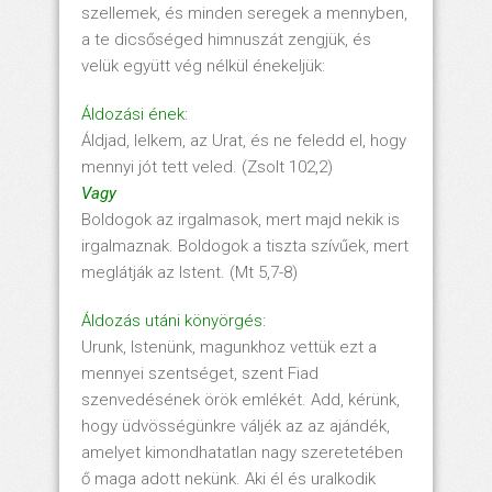
szellemek, és minden seregek a mennyben,
a te dicsőséged himnuszát zengjük, és
velük együtt vég nélkül énekeljük:
Áldozási ének:
Áldjad, lelkem, az Urat, és ne feledd el, hogy
mennyi jót tett veled. (Zsolt 102,2)
Vagy
Boldogok az irgalmasok, mert majd nekik is
irgalmaznak. Boldogok a tiszta szívűek, mert
meglátják az Istent. (Mt 5,7-8)
Áldozás utáni könyörgés:
Urunk, Istenünk, magunkhoz vettük ezt a
mennyei szentséget, szent Fiad
szenvedésének örök emlékét. Add, kérünk,
hogy üdvösségünkre váljék az az ajándék,
amelyet kimondhatatlan nagy szeretetében
ő maga adott nekünk. Aki él és uralkodik