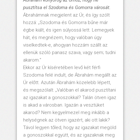
puszt
ítsa el Szodoma
és Gomorra v
áros
át.
Ábrahámnak megjelent az Úr, és így szólt
hozzá: „Szodoma és Gomorra bűne már
égbe kiált, és igen súlyossá lett. Lemegyek
hát, és megnézem, hogy valóban úgy
viselkedtek-e, ahogyan hozzám szállt az
ellenük szóló panasz szava, vagy sem; tudni
akarom.”
Ekkor az Úr kíséretében levő két férfi
Szodoma felé indult, de Ábrahám megállt az
Úr előtt. Azután Ábrahám közelebb lépett,
és megszólalt: „Valóban el akarod pusztítani
az igazakat a gonoszokkal? Talán ötven igaz
is akad a városban. Igazán a vesztüket
akarod? Nem kegyelmezel meg inkább a
helységnek az ötven igazért, aki ott lakik?
Távol legyen tőled, hogy az igazakat megöld
a gonoszokkal együtt, és az igazaknak meg