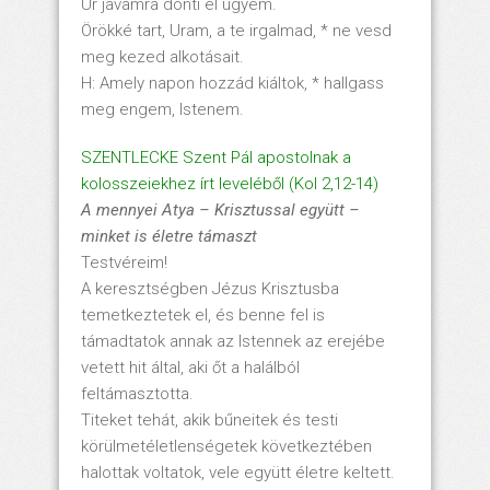
Úr javamra dönti el ügyem.
Örökké tart, Uram, a te irgalmad, * ne vesd
meg kezed alkotásait.
H: Amely napon hozzád kiáltok, * hallgass
meg engem, Istenem.
SZENTLECKE Szent Pál apostolnak a
kolosszeiekhez írt leveléből (Kol 2,12-14)
A mennyei Atya
– Krisztussal egy
ütt
–
minket is
életre t
ámaszt
Testvéreim!
A keresztségben Jézus Krisztusba
temetkeztetek el, és benne fel is
támadtatok annak az Istennek az erejébe
vetett hit által, aki őt a halálból
feltámasztotta.
Titeket tehát, akik bűneitek és testi
körülmetéletlenségetek következtében
halottak voltatok, vele együtt életre keltett.