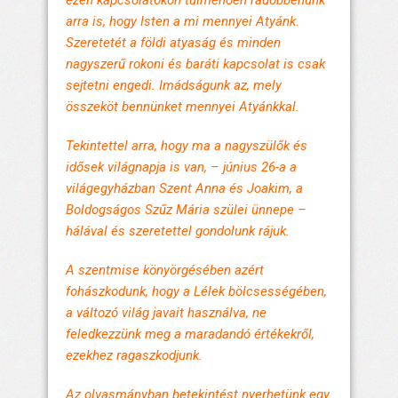
arra is, hogy Isten a mi mennyei Atyánk.
Szeretetét a földi atyaság és minden
nagyszerű rokoni és baráti kapcsolat is csak
sejtetni engedi. Imádságunk az, mely
összeköt bennünket mennyei Atyánkkal.
Tekintettel arra, hogy ma a nagyszülők és
idősek világnapja is van, – június 26-a a
világegyházban Szent Anna és Joakim, a
Boldogságos Szűz Mária szülei ünnepe –
hálával és szeretettel gondolunk rájuk.
A szentmise könyörgésében azért
fohászkodunk, hogy a Lélek bölcsességében,
a változó világ javait használva, ne
feledkezzünk meg a maradandó értékekről,
ezekhez ragaszkodjunk.
Az olvasmányban betekintést nyerhetünk egy