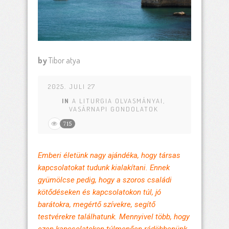
by
Tibor atya
2025. JULI 27
IN
A LITURGIA OLVASMÁNYAI
,
VASÁRNAPI GONDOLATOK
715
Emberi életünk nagy ajándéka, hogy társas
kapcsolatokat tudunk kialakítani. Ennek
gyümölcse pedig, hogy a szoros családi
kötődéseken és kapcsolatokon túl, jó
barátokra, megértő szívekre, segítő
testvérekre találhatunk. Mennyivel több, hogy
ezen kapcsolatokon túlmenően rádöbbenünk