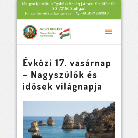
Magyar Katolikus Egyházközség | Albert-Schäffle-Str.
30, 70186 Stuttgart
szentgellert.stuttgart@drs.de
+49 (0) 711 236 919 0
Évközi 17. vasárnap
– Nagyszülők és
idősek világnapja