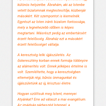
különös helyzetbe. Ábrahám, aki az Istenbe
vetett bizalomnak megtestesítője, közbenjár
másokért. Két szempontot is kiemelnék.
Egyrészt az Isten iránti bizalom fontossága,
mely a legnehezebb időben is képes
megtartani. Másrészt pedig az embertársért
érzett felelősség. Ábraház ezt a másokért
érzett felelősséget vállalja.
A keresztség lelki újjászületés. Az
őskeresztény korban ennek formája többnyire
az alámerítés volt. Ennek jelképes értelme is
volt. Szemléltette, hogy a keresztségben
eltemetjük régi, bűnös önmagunkat és
újjászületünk az új, krisztusi életre.
Hogyan szólítsuk meg Istent, mennyei
Atyánkat? Erre ad választ a mai evangélium.
Az imádság párbeszéd Istennel, a