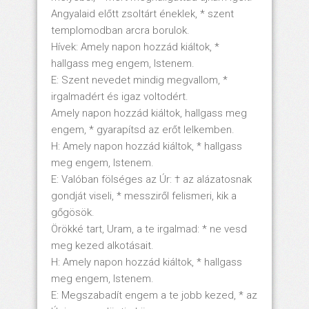
Angyalaid előtt zsoltárt éneklek, * szent
templomodban arcra borulok.
Hívek: Amely napon hozzád kiáltok, *
hallgass meg engem, Istenem.
E: Szent nevedet mindig megvallom, *
irgalmadért és igaz voltodért.
Amely napon hozzád kiáltok, hallgass meg
engem, * gyarapítsd az erőt lelkemben.
H: Amely napon hozzád kiáltok, * hallgass
meg engem, Istenem.
E: Valóban fölséges az Úr: † az alázatosnak
gondját viseli, * messziről felismeri, kik a
gőgösök.
Örökké tart, Uram, a te irgalmad: * ne vesd
meg kezed alkotásait.
H: Amely napon hozzád kiáltok, * hallgass
meg engem, Istenem.
E: Megszabadít engem a te jobb kezed, * az