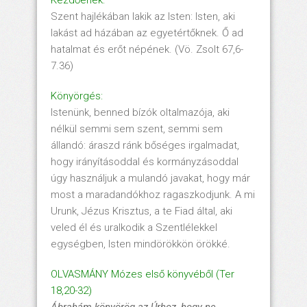
Szent hajlékában lakik az Isten: Isten, aki
lakást ad házában az egyetértőknek. Ő ad
hatalmat és erőt népének. (Vö. Zsolt 67,6-
7.36)
Könyörgés:
Istenünk, benned bízók oltalmazója, aki
nélkül semmi sem szent, semmi sem
állandó: áraszd ránk bőséges irgalmadat,
hogy irányításoddal és kormányzásoddal
úgy használjuk a mulandó javakat, hogy már
most a maradandókhoz ragaszkodjunk. A mi
Urunk, Jézus Krisztus, a te Fiad által, aki
veled él és uralkodik a Szentlélekkel
egységben, Isten mindörökkön örökké.
OLVASMÁNY Mózes első könyvéből (Ter
18,20-32)
Ábrah
ám k
öny
ör
ög az
Úrhoz, hogy ne