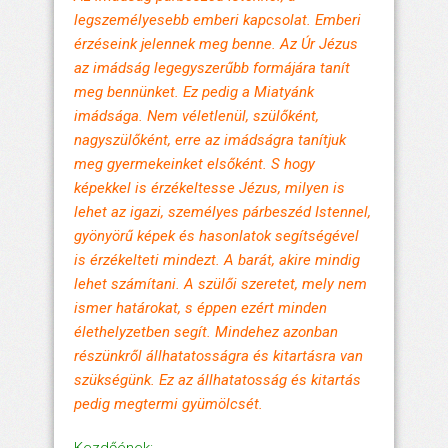
legszemélyesebb emberi kapcsolat. Emberi
érzéseink jelennek meg benne. Az Úr Jézus
az imádság legegyszerűbb formájára tanít
meg bennünket. Ez pedig a Miatyánk
imádsága. Nem véletlenül, szülőként,
nagyszülőként, erre az imádságra tanítjuk
meg gyermekeinket elsőként. S hogy
képekkel is érzékeltesse Jézus, milyen is
lehet az igazi, személyes párbeszéd Istennel,
gyönyörű képek és hasonlatok segítségével
is érzékelteti mindezt. A barát, akire mindig
lehet számítani. A szülői szeretet, mely nem
ismer határokat, s éppen ezért minden
élethelyzetben segít. Mindehez azonban
részünkről állhatatosságra és kitartásra van
szükségünk. Ez az állhatatosság és kitartás
pedig megtermi gyümölcsét.
Kezdőének: