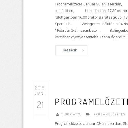
Programelőzetes Január 30-án, szerdán, S
csütörtökön, Ulmi délután, 17.30 órakor 
Stuttgartban 16.00 órakor Barátságklub. 18.
Sportklub. Weingarteni délután a 14 Nothel
* Február 2-án, szombaton, Balingenben t
keretében gyertyaszentelés, utána ágápé. * F
Részletek
2019.
JAN..
PROGRAMELŐZETE
21
TIBOR ATYA
PROGAMELŐZETES
Programelőzetes Január 23-án, szerdán, Stut