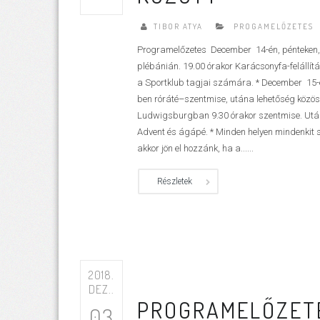
TIBOR ATYA
PROGAMELŐZETES
Programelőzetes December 14-én, pénteken
plébánián. 19.00 órakor Karácsonyfa-feláll
a Sportklub tagjai számára. * December 1
ben róráté–szentmise, utána lehetőség köz
Ludwigsburgban 9.30 órakor szentmise. U
Advent és ágápé. * Minden helyen mindenkit s
akkor jön el hozzánk, ha a......
Részletek
2018.
DEZ..
PROGRAMELŐZETE
03