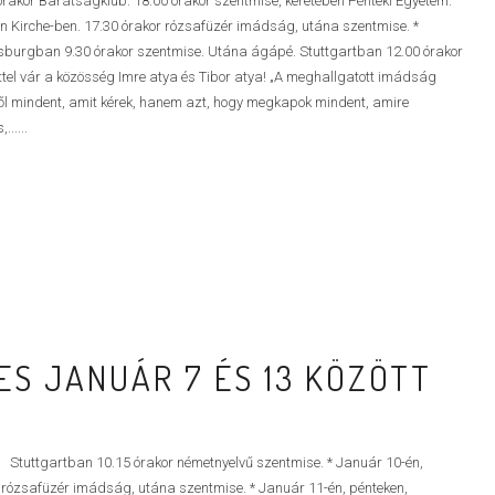
órakor Barátságklub. 18.00 órakor szentmise, keretében Pénteki Egyetem.
en Kirche-ben. 17.30 órakor rózsafüzér imádság, utána szentmise. *
sburgban 9.30 órakor szentmise. Utána ágápé. Stuttgartban 12.00 órakor
ttel vár a közösség Imre atya és Tibor atya! „A meghallgatott imádság
től mindent, amit kérek, hanem azt, hogy megkapok mindent, amire
.....
S JANUÁR 7 ÉS 13 KÖZÖTT
uttgartban 10.15 órakor németnyelvű szentmise. * Január 10-én,
 rózsafüzér imádság, utána szentmise. * Január 11-én, pénteken,