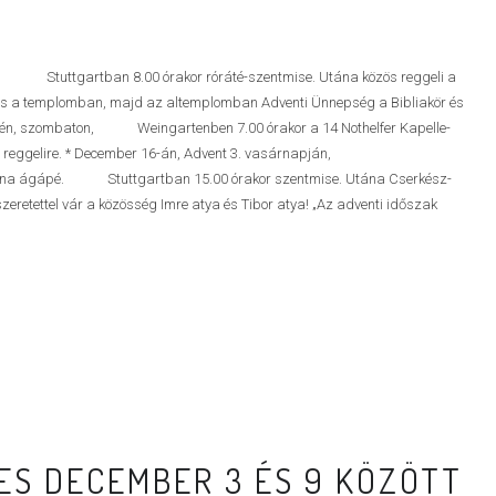
, Stuttgartban 8.00 órakor róráté-szentmise. Utána közös reggeli a
ítás a templomban, majd az altemplomban Adventi Ünnepség a Bibliakör és
5-én, szombaton, Weingartenben 7.00 órakor a 14 Nothelfer Kapelle-
ös reggelire. * December 16-án, Advent 3. vasárnapján,
tána ágápé. Stuttgartban 15.00 órakor szentmise. Utána Cserkész-
zeretettel vár a közösség Imre atya és Tibor atya! „Az adventi időszak
S DECEMBER 3 ÉS 9 KÖZÖTT