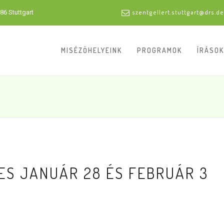
86 Stuttgart
szentgellert.stuttgart@drs.de
MISÉZŐHELYEINK
PROGRAMOK
ÍRÁSOK
S JANUÁR 28 ÉS FEBRUÁR 3