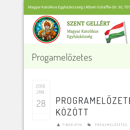
Magyar Katolikus Egyházközség | Albert-Schäffle-Str. 30, 701
Progamelőzetes
2019.
JAN..
PROGRAMELŐZETE
28
KÖZÖTT
TIBOR ATYA
PROGAMELŐZETES