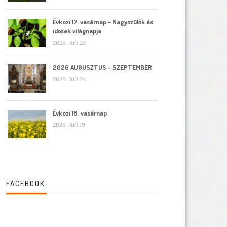
Évközi 17. vasárnap – Nagyszülők és
idősek világnapja
2026. Juli 25
2026 AUGUSZTUS – SZEPTEMBER
2026. Juli 24
Évközi 16. vasárnap
2026. Juli 19
FACEBOOK