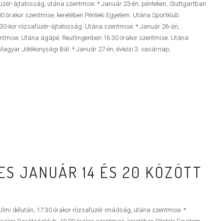
afüzér-ájtatosság, utána szentmise. * Január 25-én, pénteken, Stuttgartban
r szentmise, keretében Pénteki Egyetem. Utána Sportklub.
.30-kor rózsafüzér-ájtatosság. Utána szentmise. * Január 26-án,
tmise. Utána ágápé. Reutlingenben 16.30 órakor szentmise. Utána
Magyar Jótékonysági Bál. * Január 27-én, évközi 3. vasárnap,
S JANUÁR 14 ÉS 20 KÖZÖTT
Ulmi délután, 17.30 órakor rózsafüzér imádság, utána szentmise. *