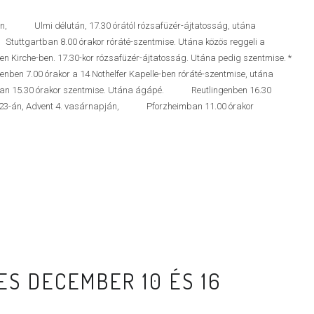
ön, Ulmi délután, 17.30 órától rózsafüzér-ájtatosság, utána
uttgartban 8.00 órakor róráté-szentmise. Utána közös reggeli a
irche-ben. 17.30-kor rózsafüzér-ájtatosság. Utána pedig szentmise. *
 7.00 órakor a 14 Nothelfer Kapelle-ben róráté-szentmise, utána
an 15.30 órakor szentmise. Utána ágápé. Reutlingenben 16.30
r 23-án, Advent 4. vasárnapján, Pforzheimban 11.00 órakor
S DECEMBER 10 ÉS 16