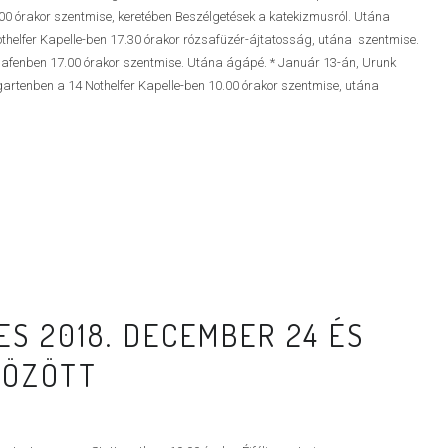
00 órakor szentmise, keretében Beszélgetések a katekizmusról. Utána
lfer Kapelle-ben 17.30 órakor rózsafüzér-ájtatosság, utána szentmise.
enben 17.00 órakor szentmise. Utána ágápé. * Január 13-án, Urunk
nben a 14 Nothelfer Kapelle-ben 10.00 órakor szentmise, utána
S 2018. DECEMBER 24 ÉS
KÖZÖTT