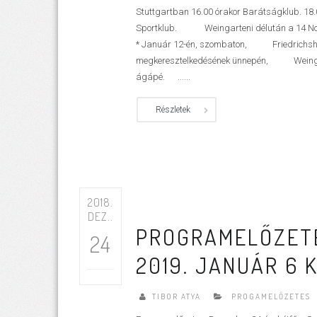
Stuttgartban 16.00 órakor Barátságklub. 18.
Sportklub. Weingarteni délután a 14 Nothe
* Január 12-én, szombaton, Friedrichshaf
megkeresztelkedésének ünnepén, Weingarte
ágápé. ......
Részletek
2018.
DEZ..
PROGRAMELŐZETE
24
2019. JANUÁR 6 
TIBOR ATYA
PROGAMELŐZETES