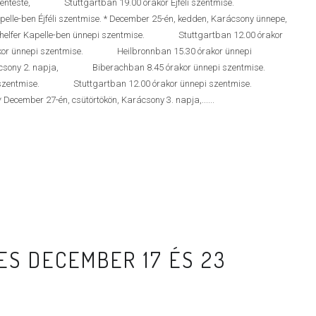
, Szenteste, Stuttgartban 19.00 órakor Éjféli szentmise.
pelle-ben Éjféli szentmise. * December 25-én, kedden, Karácsony ünnepe,
lfer Kapelle-ben ünnepi szentmise. Stuttgartban 12.00 órakor
r ünnepi szentmise. Heilbronnban 15.30 órakor ünnepi
rácsony 2. napja, Biberachban 8.45 órakor ünnepi szentmise.
zentmise. Stuttgartban 12.00 órakor ünnepi szentmise.
 December 27-én, csütörtökön, Karácsony 3. napja,......
S DECEMBER 17 ÉS 23