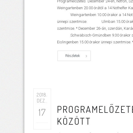
Programelőzetes December 24-én, hétfőn
Weingartenben 20.00 órától a 14 Nothelfer Ka
Weingartenben 10.00 órakor a 14 Nothe
ünnepi szentmise. Ulmban 15.00 órako
szentmise. * December 26-án, szerdán, Ka
Schwäbisch-Gmündben 9.30 órakor s
Eislingenben 15.00 órakor ünnepi szentmise. *
Részletek
2018.
DEZ..
PROGRAMELŐZETE
17
KÖZÖTT