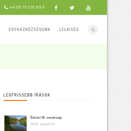
+49 (0) 711 236 919 0
EGYHÁZKÖZSÉGÜNK
LELKISÉG
LEGFRISSEBB ÍRÁSOK
Évközi 18. vasárnap
2026. August 01