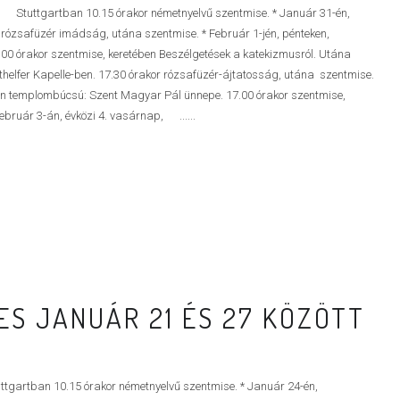
tuttgartban 10.15 órakor németnyelvű szentmise. * Január 31-én,
rózsafüzér imádság, utána szentmise. * Február 1-jén, pénteken,
00 órakor szentmise, keretében Beszélgetések a katekizmusról. Utána
fer Kapelle-ben. 17.30 órakor rózsafüzér-ájtatosság, utána szentmise.
emplombúcsú: Szent Magyar Pál ünnepe. 17.00 órakor szentmise,
ebruár 3-án, évközi 4. vasárnap, ......
S JANUÁR 21 ÉS 27 KÖZÖTT
tgartban 10.15 órakor németnyelvű szentmise. * Január 24-én,