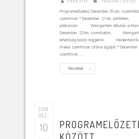
TIBOR ATYA
PROGAMELŐZETES
Programelőzetes December 20-án, csütörtök
szentmise. * December 21-én, pénteken, St
plébánián. Weingarteni délután a Marien K
December 22-én, szombaton, Weingartenben
lehetőség közös reggelire. Heidenheimb
órakor szentmise. Utána ágápé. * Decembe
szentmise.......
Részletek
2018.
DEZ..
PROGRAMELŐZETE
10
KÖZÖTT