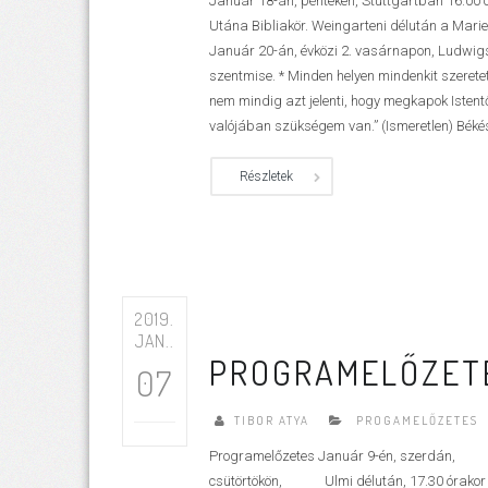
Január 18-án, pénteken, Stuttgartban 16.00 
Utána Bibliakör. Weingarteni délután a Mari
Január 20-án, évközi 2. vasárnapon, Ludwig
szentmise. * Minden helyen mindenkit szerete
nem mindig azt jelenti, hogy megkapok Isten
valójában szükségem van.” (Ismeretlen) Békés,.
Részletek
2019.
JAN..
PROGRAMELŐZETE
07
TIBOR ATYA
PROGAMELŐZETES
Programelőzetes Január 9-én, szerdán, St
csütörtökön, Ulmi délután, 17.30 órakor