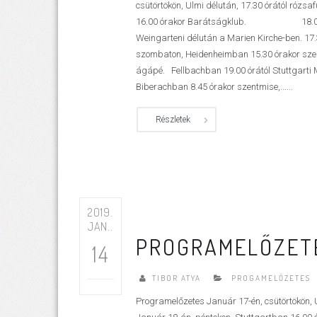
csütörtökön, Ulmi délután, 17.30 órától rózs
16.00 órakor Barátságklub. 18.00 órako
Weingarteni délután a Marien Kirche-ben. 17
szombaton, Heidenheimban 15.30 órakor szen
ágápé. Fellbachban 19.00 órától Stuttgarti 
Biberachban 8.45 órakor szentmise,......
Részletek
2019.
JAN..
PROGRAMELŐZETE
14
TIBOR ATYA
PROGAMELŐZETES
Programelőzetes Január 17-én, csütörtökön, 