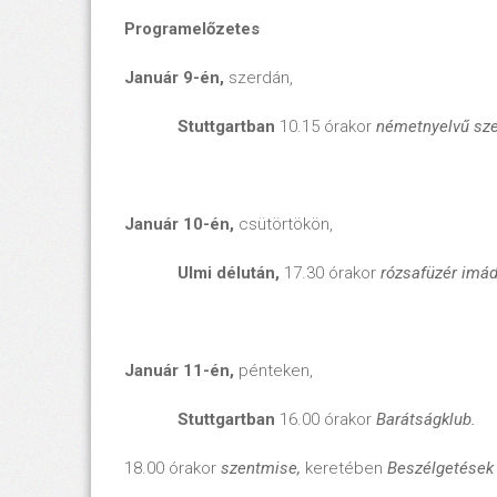
Programelőzetes
Január 9-én,
szerdán,
Stuttgartban
10.15 órakor
németnyelvű sz
Január 10-én,
csütörtökön,
Ulmi délután,
17.30 órakor
rózsafüzér imá
Január 11-én,
pénteken,
Stuttgartban
16.00 órakor
Barátságklub.
18.00 órakor
szentmise,
keretében
Beszélgetések 