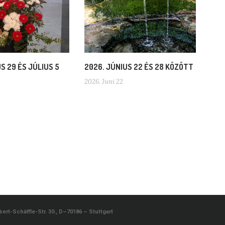
S 29 ÉS JÚLIUS 5
2026. JÚNIUS 22 ÉS 28 KÖZÖTT
2026. Juni 22
rt-Schäffle-Str. 30., D–70186 – Stuttgart