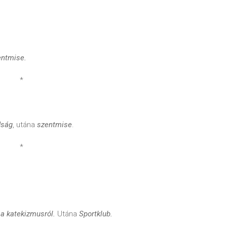
entmise.
*
dság
, utána
szentmise
.
*
a katekizmusról.
Utána
Sportklub.