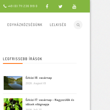
+49 (0) 711 236 919 0
EGYHÁZKÖZSÉGÜNK
LELKISÉG
LEGFRISSEBB ÍRÁSOK
Évközi 18. vasárnap
2026. August 01
Évközi 17. vasárnap – Nagyszülők és
idősek világnapja
2026. Juli 25