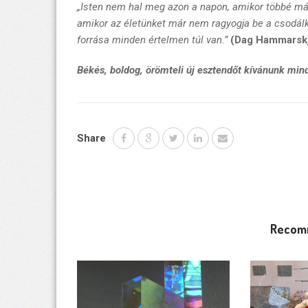
„Isten nem hal meg azon a napon, amikor többé má
amikor az életünket már nem ragyogja be a csodál
forrása minden értelmen túl van.”
(Dag Hammarskj
Békés, boldog, örömteli új esztendőt kívánunk mi
Share
Recom