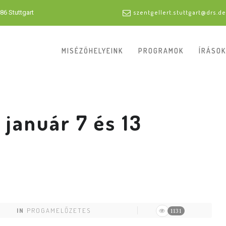
86 Stuttgart
szentgellert.stuttgart@drs.de
MISÉZŐHELYEINK
PROGRAMOK
ÍRÁSOK
január 7 és 13
IN
PROGAMELŐZETES
1131