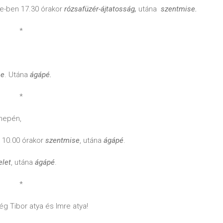
le-ben 17.30 órakor
rózsafüzér-ájtatosság,
utána
szentmise.
*
se
. Utána
ágápé.
*
nepén,
 10.00 órakor
szentmise
, utána
ágápé
.
elet
, utána
ágápé
.
*
g Tibor atya és Imre atya!