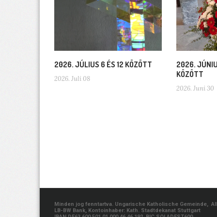
2026. JÚLIUS 6 ÉS 12 KÖZÖTT
2026. JÚNIU
KÖZÖTT
2026. Juli 08
2026. Juni 30
Minden jog fenntartva. Ungarische Katholische Gemeinde, Albe
LB-BW Bank, Kontoinhaber: Kath. Stadtdekanat Stuttgart
IBAN DE63 600 501 01 000 46 46 192, BIC SOLADEST600