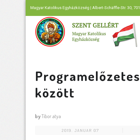
Magyar Katolikus Egyházközség | Albert-Schäffle-Str. 30, 701
Programelőzetes 
között
by
Tibor atya
2019. JANUAR 07