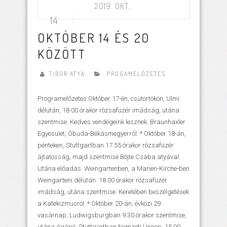
2019. OKT..
14
OKTÓBER 14 ÉS 20
KÖZÖTT
TIBOR ATYA
PROGAMELŐZETES
Programelőzetes Október 17-én, csütörtökön, Ulmi
délután, 18.00 órakor rózsafüzér imádság, utána
szentmise. Kedves vendégeink lesznek: Braunhaxler
Egyesület, Óbuda-Békásmegyerről. * Október 18-án,
pénteken, Stuttgartban 17.55 órakor rózsafüzér
ájtatosság, majd szentmise Böjte Csaba atyával.
Utána előadás. Weingartenben, a Marien-Kirche-ben
Weingarteni délután: 18.00 órakor rózsafüzér
imádság, utána szentmise. Keretében beszélgetések
a Katekizmusról. * Október 20-án, évközi 29.
vasárnap, Ludwigsburgban 9.30 órakor szentmise,
utána ágápé. Stuttgartban Nemzeti Ünnep. 15.00