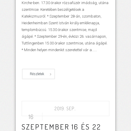
Kirche-ben. 17.30 órakor rózsafüzér imádság, utána
szentmise. Keretében beszélgetések a
Katekizmusról. * Szeptember 28-án, szombaton,
Heidenheimban Szent István király emléknapja,
templombúcsú. 15.30 órakor szentmise, majd
ágápé. * Szeptember 29-én, évközi 26. vasárnapon,
Tuttlingenben 15.00 órakor szentmise, utána ágápé.
* Minden helyen mindenkit szeretettel vár a......
Részletek
2019. SEP..
16
SZEPTEMBER 16 ÉS 22