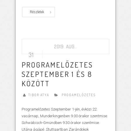
Részletek
2019. AUG..
31
PROGRAMELŐZETES
SZEPTEMBER 1 ÉS 8
KÖZÖTT
TIBOR ATYA
PROGAMELŐZETES
Programelőzetes Szeptember 1-jén, évközi 22.
vasárnap, Munderkingenben 9.00 órakor szentmise.
Schwäbisch-Gmündben 9.30 órakor szentmise.
Utána ágápé. Stuttgartban Zarándokok