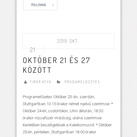
Részletek
2019. OKT..
21
OKTÓBER 21 ÉS 27
KÖZÖTT
TIBOR ATYA
PROGAMELŐZETES
Programelőzetes Október 23-án, szerdán,
Stuttgartban 10.15 órakor német nyelvű szentmise. *
Október 24-én, csütörtökön, Ulmi délután, 18.30
órakor rózsafüzér imádság, utána szentmise.
Keretében beszélgetések a Katekizmusról. * Október
25-én, pénteken, Stuttgartban 18.00 órakor