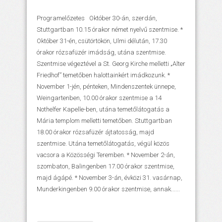
Programelőzetes Október 30-án, szerdán,
Stuttgartban 10.15 órakor német nyelvű szentmise. *
Október 31-én, csütörtökön, Ulmi délután, 17.30
órakor rózsafüzér imádság, utána szentmise.
Szentmise végeztével a St. Georg Kirche melletti „Alter
Friedhof” temetőben halottainkért imádkozunk. *
November 1-jén, pénteken, Mindenszentek ünnepe,
Weingartenben, 10.00 órakor szentmise a 14
Nothelfer Kapelle-ben, utána temetőlátogatás a
Mária templom melletti temetőben. Stuttgartban
18.00 órakor rózsafüzér ájtatosság, majd
szentmise. Utána temetőlátogatás, végül közös
vacsora a Közösségi Teremben. * November 2-án,
szombaton, Balingenben 17.00 órakor szentmise,
majd ágápé. * November 3-án, évközi 31. vasárnap,
Munderkingenben 9.00 órakor szentmise, annak......