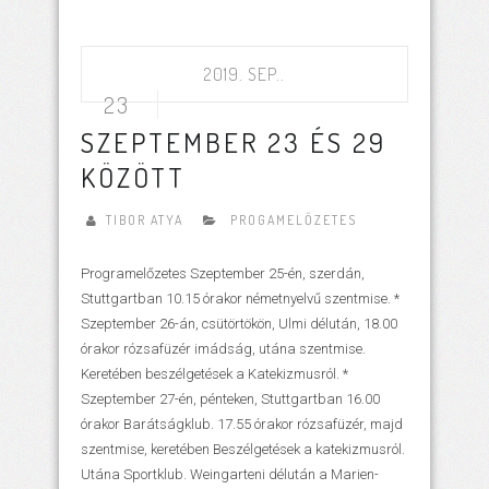
2019. SEP..
23
SZEPTEMBER 23 ÉS 29
KÖZÖTT
TIBOR ATYA
PROGAMELŐZETES
Programelőzetes Szeptember 25-én, szerdán,
Stuttgartban 10.15 órakor németnyelvű szentmise. *
Szeptember 26-án, csütörtökön, Ulmi délután, 18.00
órakor rózsafüzér imádság, utána szentmise.
Keretében beszélgetések a Katekizmusról. *
Szeptember 27-én, pénteken, Stuttgartban 16.00
órakor Barátságklub. 17.55 órakor rózsafüzér, majd
szentmise, keretében Beszélgetések a katekizmusról.
Utána Sportklub. Weingarteni délután a Marien-