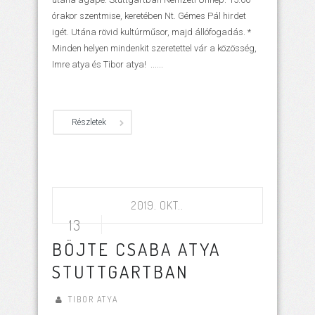
órakor szentmise, keretében Nt. Gémes Pál hirdet
igét. Utána rövid kultúrműsor, majd állófogadás. *
Minden helyen mindenkit szeretettel vár a közösség,
Imre atya és Tibor atya! ......
Részletek
2019. OKT..
13
BÖJTE CSABA ATYA
STUTTGARTBAN
TIBOR ATYA