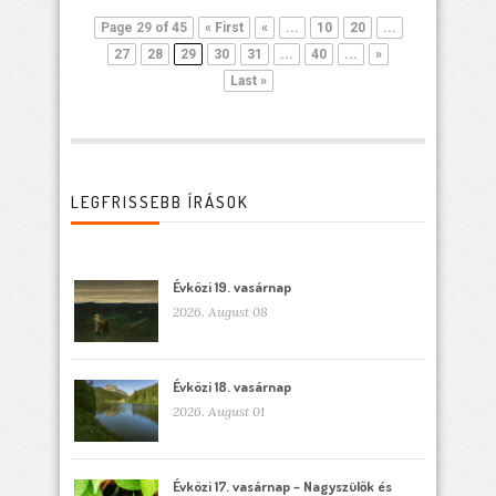
Page 29 of 45
« First
«
...
10
20
...
27
28
29
30
31
...
40
...
»
Last »
LEGFRISSEBB ÍRÁSOK
Évközi 19. vasárnap
2026. August 08
Évközi 18. vasárnap
2026. August 01
Évközi 17. vasárnap – Nagyszülők és