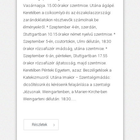
Vasárnapja. 15.00 órakor szentmise. Utána ágápé.
Keretében a csíksomlyói és az északolaszországi
zarándoklatokon résztvevők számolnak be
élményeikről. * Szeptember 4-én, szerdán,
Stuttgartban 10.15 órakor német nyelvű szentmise. *
Szeptember 5-én, csütörtökön, Ulmi délután, 18.30
órakor rózsafüzér imádság, utána szentmise. *
Szeptember 6-án, pénteken, Stuttgartban 17.55
órakor rózsafüzér ájtatosság, majd szentmise.
Keretében Pénteki Egyetem, azaz: Beszélgetések a
Katekizmusról. Utána Imakör – Szentségimádás:
dicsőítésünk és kéréseink felajánlása a szentségi
Jézusnak. Weingartenben, a Marien-Kirche-ben
Weingarteni délután: 18.30......
Részletek