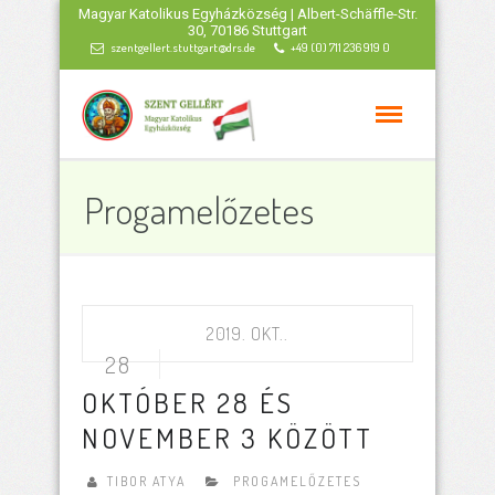
Magyar Katolikus Egyházközség | Albert-Schäffle-Str.
30, 70186 Stuttgart
szentgellert.stuttgart@drs.de
+49 (0) 711 236 919 0
Progamelőzetes
2019. OKT..
28
OKTÓBER 28 ÉS
NOVEMBER 3 KÖZÖTT
TIBOR ATYA
PROGAMELŐZETES