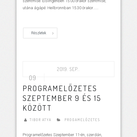
szentmise. Eislingenben 15.00 órakor szentmise,
utána ágápé. Heilbronnban 15.30 órakor......
Részletek
2019. SEP..
09
PROGRAMELŐZETES
SZEPTEMBER 9 ÉS 15
KÖZÖTT
TIBOR ATYA
PROGAMELŐZETES
Programelőzetes Szeptember 11-én, szerdán,