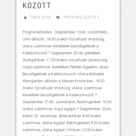
KÖZÖTT
TIBOR ATYA
PROGAMELŐZETES
Programelőzetes Szeptember 19-én, csütörtökön,
Ulmi délután, 18.30 órakor rózsafüzér imádság,
utána szentmise. Keretében beszélgetések a
Katekizmusról. * Szeptember 20-án, pénteken,
Stuttgartban 17.55 órakor rózsafüzér ájtatosság,
majd szentmise. Keretében Pénteki Egyetem, azaz:
Beszélgetések a Katekizmusról. Utána Bibliakör.
Weingarteni délután a Marien-Kirche-ben. 18.30
órakor rózsafüzér imádság, utána szentmise.
Keretében beszélgetések a Katekizmusról. *
Szeptember 21-én, szombaton, Reutlingenben 16.30
órakor szentmise, majd ágápé. * Szeptember 22-én,
évközi 25. vasárnap, Biberachban 8.45 órakor
szentmise, utána ágápé. Böblingenben 9.30 órakor
szentmise, utána ágápé. Ulmban 12.00 órakor