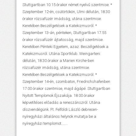
Stuttgartban 10.15 órakor német nyelvű szentmise. *
Szeptember 12-én, csütörtökön, Ulmi délután, 18.30
órakor rózsafüzér imádság, utána szentmise.
Keretében Beszélgetések a Katekizmusról. *
Szeptember 13-án, pénteken, Stuttgartban 17.55
órakor rózsafüzér ájtatosság, majd szentmise.
Keretében Pénteki Egyetem, azaz: Beszélgetések a
Katekizmusról. Utána Sportklub. Weingarteni
délután, 18.30 órakor a Marien Kirche-ben
rózsafüzér imádság, utána szentmise.
Keretében Beszélgetések a Katekizmusról. *
Szeptember 14-én, szombaton, Friedrichshafenben
17.00 órakor szentmise, majd ágápé. Stuttgartban
Nyitott Templomok Éjszakája. 18.00 órakor
képvetítéses előadás a reneszánszról. Utána
díszvendégünk. Ft. Felföldi László debrecen-
nyíregyházi általános helynök mutatja be a
nyíregyházi templomot.......