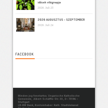
idősek világnapja
2026. Juli 25
2026 AUGUSZTUS – SZEPTEMBER
2026. Juli 24
FACEBOOK
Minden jog fenntartva. Ungarische Katholische
Gemeinde, Albert-Schäffle-Str. 30., D–70186 –
Stuttgart
LB-BW Bank, Kontoinhaber: Kath. Stadtdekanat