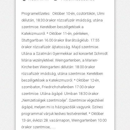
Programelőzetes Október 10-én, csütörtökön, Ulmi
délután, 18.30 órakor rózsafüzér imádság, utána
szentmise. Keretében beszélgetések a
Katekizmusról. * Október 11-én, pénteken,
Stuttgartban 16.00 órakor Barátságklub. 17.55
órakor rózsafüzér ájtatosság. Majd szentmise.
Utána a Szatmári Gyermekkar ad koncertet Schmidt
Mária vezényletével. Weingartenben, a Marien-
Kirche-ben Weingarteni délután: 18.00 órakor
rózsafüzér imádság, utána szentmise. Keretében
beszélgetések a Katekizmusról. * Október 12-én,
szombaton, Friedrichshafenben 17.00 órakor
szentmise. Utána ágápé. Ulmban 18.30 órakor
„Nemzetiségek szentmiséje”. Szentmise végeztével
ágápé, melyen mi is házigazdák vagyunk. Színes
programmal várjuk kedves testvéreinket. * Október
13-án, évközi 28. vasárnapon, Weingartenben 10.00
órakor szentmise,......