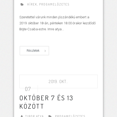
HÍREK
,
PROGAMELŐZETES
Szeretettel várunk minden jószándékú embert a
2019. október 18-án, pénteken 18.00 órakor kezdődő
Böjte-Csaba estre. Imre atya...
Részletek
2019. OKT..
07
OKTÓBER 7 ÉS 13
KÖZÖTT
TIBOR ATYA
PROGAMELŐZETES