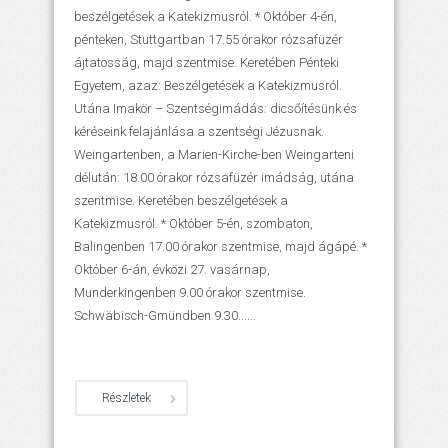
beszélgetések a Katekizmusról. * Október 4-én,
pénteken, Stuttgartban 17.55 órakor rózsafüzér
ájtatosság, majd szentmise. Keretében Pénteki
Egyetem, azaz: Beszélgetések a Katekizmusról.
Utána Imakör – Szentségimádás: dicsőítésünk és
kéréseink felajánlása a szentségi Jézusnak.
Weingartenben, a Marien-Kirche-ben Weingarteni
délután: 18.00 órakor rózsafüzér imádság, utána
szentmise. Keretében beszélgetések a
Katekizmusról. * Október 5-én, szombaton,
Balingenben 17.00 órakor szentmise, majd ágápé. *
Október 6-án, évközi 27. vasárnap,
Munderkingenben 9.00 órakor szentmise.
Schwäbisch-Gmündben 9.30......
Részletek