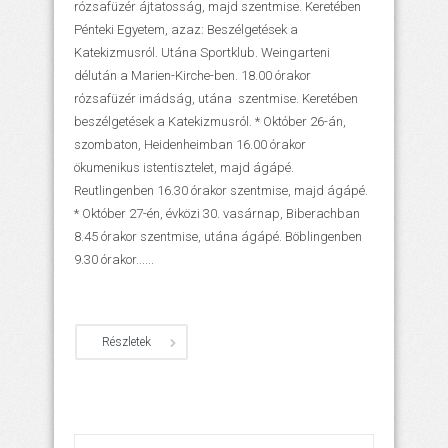
rózsafüzér ájtatosság, majd szentmise. Keretében
Pénteki Egyetem, azaz: Beszélgetések a
Katekizmusról. Utána Sportklub. Weingarteni
délután a Marien-Kirche-ben. 18.00 órakor
rózsafüzér imádság, utána szentmise. Keretében
beszélgetések a Katekizmusról. * Október 26-án,
szombaton, Heidenheimban 16.00 órakor
ökumenikus istentisztelet, majd ágápé.
Reutlingenben 16.30 órakor szentmise, majd ágápé.
* Október 27-én, évközi 30. vasárnap, Biberachban
8.45 órakor szentmise, utána ágápé. Böblingenben
9.30 órakor......
Részletek