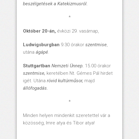
beszélgetések a Katekizmusról.
*
Október 20-án,
évközi 29. vasárnap,
Ludwigsburgban
9.30 órakor
szentmise
,
utána
ágápé
.
Stuttgartban
Nemzeti Ünnep.
15.00 órakor
szentmise,
keretében Nt. Gémes Pál hirdet
igét. Utána
rövid kultúrműsor,
majd
állófogadás.
*
Minden helyen mindenkit szeretettel vár a
közösség, Imre atya és Tibor atya!