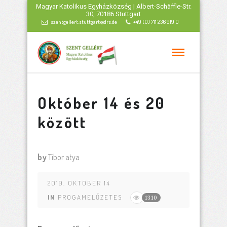
Magyar Katolikus Egyházközség | Albert-Schäffle-Str.
30, 70186 Stuttgart
szentgellert.stuttgart@drs.de
+49 (0) 711 236 919 0
Október 14 és 20
között
by
Tibor atya
2019. OKTOBER 14
IN
PROGAMELŐZETES
1310