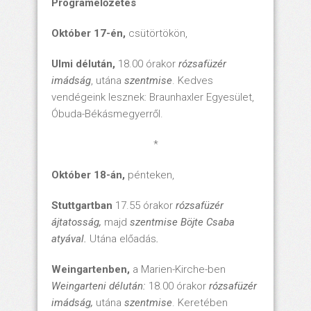
Programelőzetes
Október 17-én,
csütörtökön,
Ulmi délután,
18.00 órakor
rózsafüzér
imádság
, utána
szentmise
. Kedves
vendégeink lesznek: Braunhaxler Egyesület,
Óbuda-Békásmegyerről.
*
Október 18-án,
pénteken,
Stuttgartban
17.55 órakor
rózsafüzér
ájtatosság,
majd
szentmise Böjte Csaba
atyával.
Utána előadás
.
Weingartenben,
a Marien-Kirche-ben
Weingarteni délután:
18.00 órakor
rózsafüzér
imádság,
utána
szentmise
. Keretében