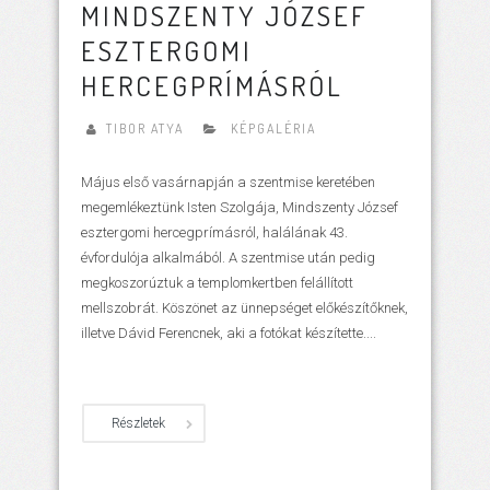
MINDSZENTY JÓZSEF
ESZTERGOMI
HERCEGPRÍMÁSRÓL
TIBOR ATYA
KÉPGALÉRIA
Május első vasárnapján a szentmise keretében
megemlékeztünk Isten Szolgája, Mindszenty József
esztergomi hercegprímásról, halálának 43.
évfordulója alkalmából. A szentmise után pedig
megkoszorúztuk a templomkertben felállított
mellszobrát. Köszönet az ünnepséget előkészítőknek,
illetve Dávid Ferencnek, aki a fotókat készítette....
Részletek