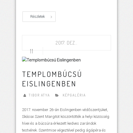
Részletek
2017. DEZ..
11
TEMPLOMBÚCSÚ
EISLINGENBEN
TIBOR ATYA
KÉPGALÉRIA
2017. november 26-án Eislingenben védőszentjüket,
Skóciai Szent Margitot köszöntötték a helyi közösség
hívei és a búcsúra érkezett kedves zarándok
testvérek. Szentmise végeztével pedig ágápéra és