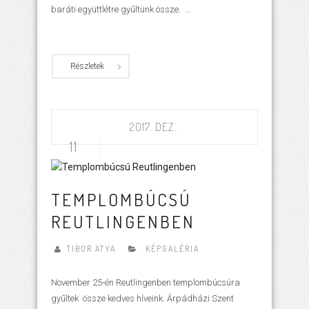
baráti együttlétre gyűltünk össze. ...
Részletek
2017. DEZ..
11
TEMPLOMBÚCSÚ
REUTLINGENBEN
TIBOR ATYA
KÉPGALÉRIA
November 25-én Reutlingenben templombúcsúra
gyűltek össze kedves híveink. Árpádházi Szent