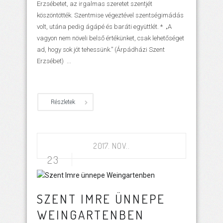
Erzsébetet, az irgalmas szeretet szentjét
köszöntötték. Szentmise végeztével szentségimádás
volt, utána pedig ágápé és baráti együttlét. * „A
vagyon nem növeli belső értékünket, csak lehetőséget
ad, hogy sok jót tehessünk.” (Árpádházi Szent
Erzsébet) ...
Részletek
2017. NOV..
23
SZENT IMRE ÜNNEPE
WEINGARTENBEN