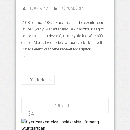
TIBOR ATYA
KÉPGALÉRIA
2018. február 18-án, vasárnap, a déli szentmisén
Brune Györgyi Marietta világi lelkipásztori kisegítő,
Brune Markus áldoztató, Darányi Ildikó, Gál Zsófia
és Tóth Márta lektorok beavatási szertartása volt.
Dávid Ferenc készítette képeket fogadjátok
szeretettel!...
Részletek
2018. FEB..
04