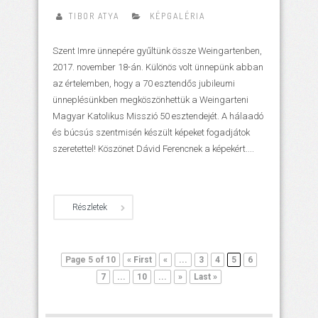
TIBOR ATYA
KÉPGALÉRIA
Szent Imre ünnepére gyűltünk össze Weingartenben,
2017. november 18-án. Különös volt ünnepünk abban
az értelemben, hogy a 70 esztendős jubileumi
ünneplésünkben megköszönhettük a Weingarteni
Magyar Katolikus Misszió 50 esztendejét. A hálaadó
és búcsús szentmisén készült képeket fogadjátok
szeretettel! Köszönet Dávid Ferencnek a képekért....
Részletek
Page 5 of 10
« First
«
...
3
4
5
6
7
...
10
...
»
Last »