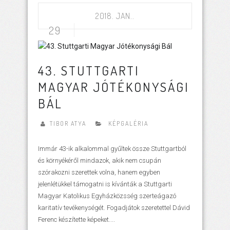
2018. JAN..
29
43. STUTTGARTI
MAGYAR JÓTÉKONYSÁGI
BÁL
TIBOR ATYA
KÉPGALÉRIA
Immár 43-ik alkalommal gyűltek össze Stuttgartból
és környékéről mindazok, akik nem csupán
szórakozni szerettek volna, hanem egyben
jelenlétükkel támogatni is kívánták a Stuttgarti
Magyar Katolikus Egyházközsség szerteágazó
karitatív tevékenységét. Fogadjátok szeretettel Dávid
Ferenc készítette képeket....