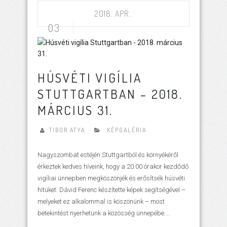
2018. APR..
03
HÚSVÉTI VIGÍLIA
STUTTGARTBAN – 2018.
MÁRCIUS 31.
TIBOR ATYA
KÉPGALÉRIA
Nagyszombat estéjén Stuttgartból és környékéről
érkeztek kedves híveink, hogy a 20.00 órakor kezdődő
vigíliai ünnepben megköszönjék és erősítsék húsvéti
hitüket. Dávid Ferenc készítette képek segítségével –
melyeket ez alkalommal is köszönünk – most
betekintést nyerhetünk a közösség ünnepébe....