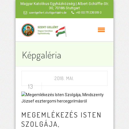
Magyar Katolikus Egyházközség | Albert-Schäffle-Str.
30, 70186 Stuttgart
szentgellert.stuttgart@drs.de
+49 (0) 711 236 919 0
Képgaléria
2018. MAI.
13
MEGEMLÉKEZÉS ISTEN
SZOLGÁJA,