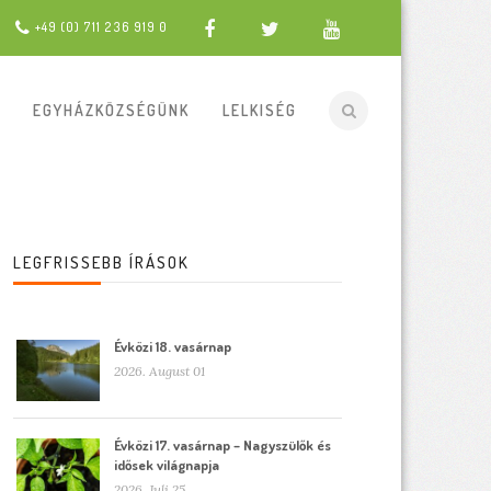
+49 (0) 711 236 919 0
EGYHÁZKÖZSÉGÜNK
LELKISÉG
LEGFRISSEBB ÍRÁSOK
Évközi 18. vasárnap
2026. August 01
Évközi 17. vasárnap – Nagyszülők és
idősek világnapja
2026. Juli 25