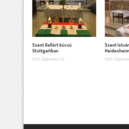
Szent Gellért búcsú
Szent Istvá
Stuttgartban
Heidenhei
2021. September 23
2021. Septemb