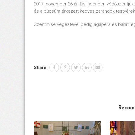
2017. november 26-án Eislingenben védőszentjüket
és a búcsúra érkezett kedves zarándok testvérek
Szentmise végeztével pedig ágápéra és baráti eg
Share
Recom