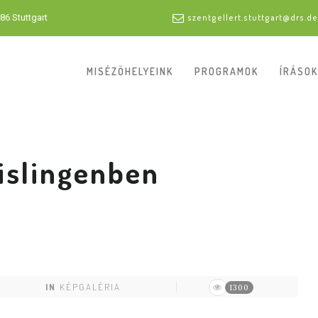
86 Stuttgart
szentgellert.stuttgart@drs.de
MISÉZŐHELYEINK
PROGRAMOK
ÍRÁSOK
islingenben
IN
KÉPGALÉRIA
1300