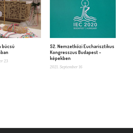
n búcsú
52. Nemzetközi Eucharisztikus
mban
Kongresszus Budapest –
képekben
er 23
2021. September 16