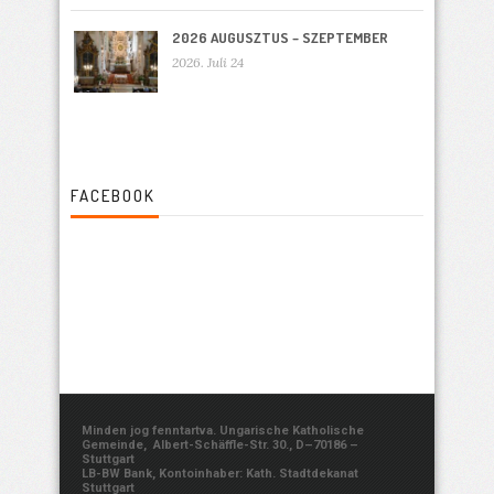
2026 AUGUSZTUS – SZEPTEMBER
2026. Juli 24
FACEBOOK
Minden jog fenntartva. Ungarische Katholische
Gemeinde, Albert-Schäffle-Str. 30., D–70186 –
Stuttgart
LB-BW Bank, Kontoinhaber: Kath. Stadtdekanat
Stuttgart