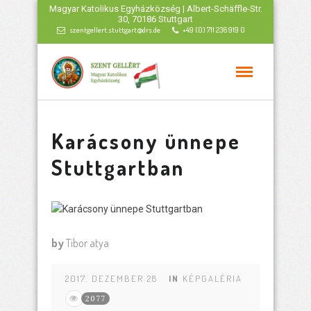
Magyar Katolikus Egyházközség | Albert-Schäffle-Str.
30, 70186 Stuttgart
szentgellert.stuttgart@drs.de
+49 (0) 711 236 919 0
Karácsony ünnepe
Stuttgartban
by
Tibor atya
2017. DEZEMBER 28
IN
KÉPGALÉRIA
2077