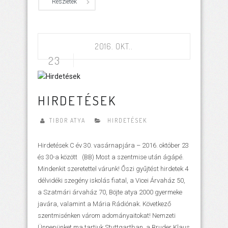
Részletek
2016. OKT..
23
HIRDETÉSEK
TIBOR ATYA
HIRDETÉSEK
Hirdetések C év 30. vasárnapjára – 2016. október 23
és 30-a között (BB) Most a szentmise után ágápé.
Mindenkit szeretettel várunk! Őszi gyűjtést hirdetek 4
délvidéki szegény iskolás fiatal, a Vicei Árvaház 50,
a Szatmári árvaház 70, Böjte atya 2000 gyermeke
javára, valamint a Mária Rádiónak. Következő
szentmisénken várom adományaitokat! Nemzeti
Ünnepünket ma tartjuk Stuttgartban, a Bruder Klaus