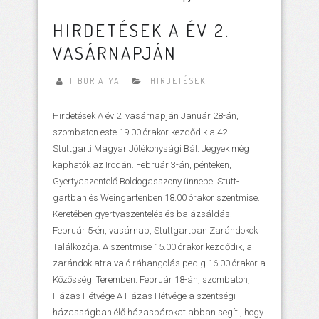
HIRDETÉSEK A ÉV 2.
VASÁRNAPJÁN
TIBOR ATYA
HIRDETÉSEK
Hirdetések A év 2. vasárnapján Január 28-án,
szombaton este 19.00 órakor kezdődik a 42.
Stuttgarti Magyar Jótékonysági Bál. Jegyek még
kaphatók az Irodán. Február 3-án, pénteken,
Gyertyaszentelő Boldogasszony ünnepe. Stutt­
gartban és Weingartenben 18.00 órakor szentmise.
Keretében gyertyaszentelés és balázsáldás.
Február 5-én, vasárnap, Stuttgartban Zarándokok
Találkozója. A szentmise 15.00 órakor kezdődik, a
zarándoklatra való ráhangolás pedig 16.00 órakor a
Közösségi Teremben. Február 18-án, szombaton,
Házas Hétvége A Házas Hétvége a szentségi
házasságban élő házaspárokat abban segíti, hogy