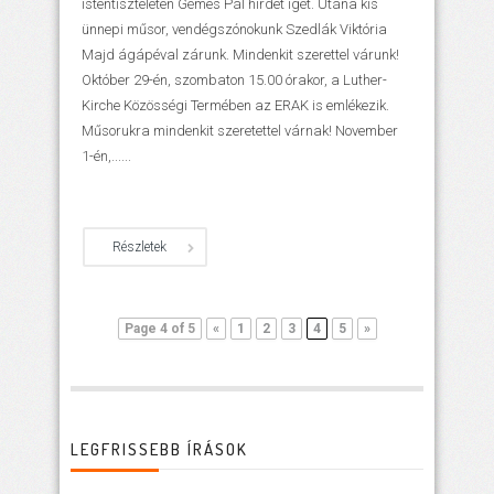
istentiszteleten Gémes Pál hirdet igét. Utána kis
ünnepi műsor, vendégszónokunk Szedlák Viktória
Majd ágápéval zárunk. Mindenkit szerettel várunk!
Október 29-én, szombaton 15.00 órakor, a Luther-
Kirche Közösségi Termében az ERAK is emlékezik.
Műsorukra mindenkit szeretettel várnak! November
1-én,......
Részletek
Page 4 of 5
«
1
2
3
4
5
»
LEGFRISSEBB ÍRÁSOK