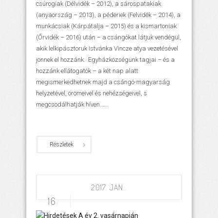
csúrogiak (Délvidék – 2012), a sárospatakiak
(anyaország – 2013), a péderiek (Felvidék – 2014), a
munkácsiak (Kárpátalja – 2015) és a kismartoniak
(Őrvidék – 2016) után – a csángókat látjuk vendégül,
akik lelkipásztoruk Istvánka Vincze atya vezetésével
jönnek el hozzánk. Egyházközségünk tagjai – és a
hozzánk ellátogatók – a két nap alatt
megismerkedhetnek majd a csángó-magyarság
helyzetével, örömeivel és nehézségeivel, s
megcsodálhatják híven......
Részletek
2017. JAN..
16