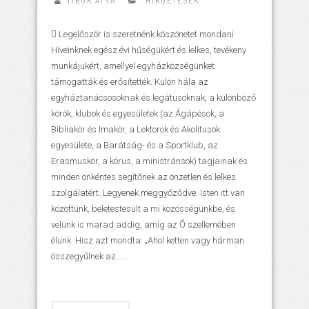
TIBOR ATYA
HIRDETÉSEK
 Legelőször is szeretnénk köszönetet mondani
Híveinknek egész évi hűségükért és lelkes, tevékeny
munkájukért, amellyel egyházközségünket
támogatták és erősítették. Külön hála az
egyháztanácsosoknak és legátusoknak, a különböző
körök, klubok és egyesületek (az Ágápésok, a
Bibliakör és Imakör, a Lektorok és Akolitusok
egyesülete, a Barátság- és a Sportklub, az
Erasmuskör, a kórus, a ministránsok) tagjainak és
minden önkéntes segítőnek az önzetlen és lelkes
szolgálatért. Legyenek meggyőződve: Isten itt van
közöttünk, beletestesült a mi közösségünkbe, és
velünk is marad addig, amíg az Ő szellemében
élünk. Hisz azt mondta: „Ahol ketten vagy hárman
összegyűlnek az......