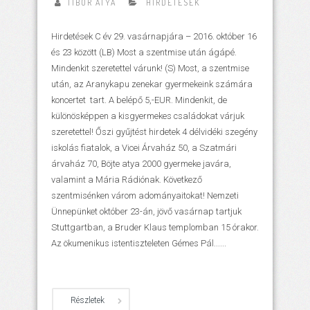
TIBOR ATYA
HIRDETÉSEK
Hirdetések C év 29. vasárnapjára – 2016. október 16
és 23 között (LB) Most a szentmise után ágápé.
Mindenkit szeretettel várunk! (S) Most, a szentmise
után, az Aranykapu zenekar gyermekeink számára
koncertet tart. A belépő 5,-EUR. Mindenkit, de
különösképpen a kisgyermekes családokat várjuk
szeretettel! Őszi gyűjtést hirdetek 4 délvidéki szegény
iskolás fiatalok, a Vicei Árvaház 50, a Szatmári
árvaház 70, Böjte atya 2000 gyermeke javára,
valamint a Mária Rádiónak. Következő
szentmisénken várom adományaitokat! Nemzeti
Ünnepünket október 23-án, jövő vasárnap tartjuk
Stuttgartban, a Bruder Klaus templomban 15 órakor.
Az ökumenikus istentiszteleten Gémes Pál......
Részletek