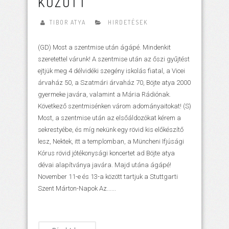
KÖZÖTT
TIBOR ATYA
HIRDETÉSEK
(GD) Most a szentmise után ágápé. Mindenkit
szeretettel várunk! A szentmise után az őszi gyűjtést
ejtjük meg 4 délvidéki szegény iskolás fiatal, a Vicei
árvaház 50, a Szatmári árvaház 70, Böjte atya 2000
gyermeke javára, valamint a Mária Rádiónak.
Következő szentmisénken várom adományaitokat! (S)
Most, a szentmise után az elsőáldozókat kérem a
sekrestyébe, és míg nekünk egy rövid kis előkészítő
lesz, Nektek, itt a templomban, a Müncheni Ifjúsági
Kórus rövid jótékonysági koncertet ad Böjte atya
dévai alapítványa javára. Majd utána ágápé!
November 11-e és 13-a között tartjuk a Stuttgarti
Szent Márton-Napok Az......