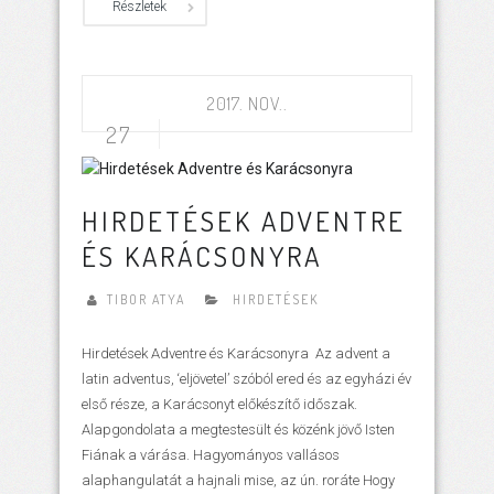
Részletek
2017. NOV..
27
HIRDETÉSEK ADVENTRE
ÉS KARÁCSONYRA
TIBOR ATYA
HIRDETÉSEK
Hirdetések Adventre és Karácsonyra Az advent a
latin adventus, ‘eljövetel’ szóból ered és az egyházi év
első része, a Karácsonyt előkészítő időszak.
Alapgondolata a megtestesült és közénk jövő Isten
Fiának a várása. Hagyományos vallásos
alaphangulatát a hajnali mise, az ún. roráte Hogy