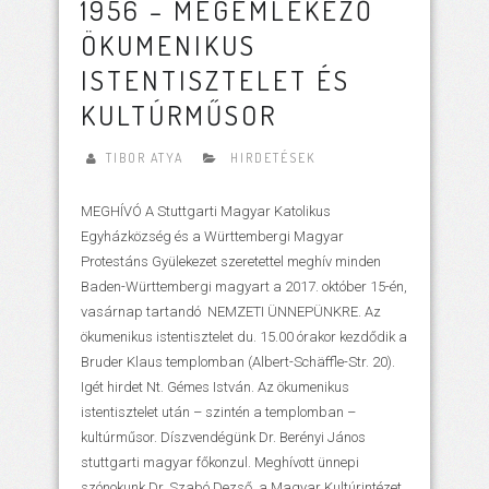
1956 – MEGEMLÉKEZŐ
ÖKUMENIKUS
ISTENTISZTELET ÉS
KULTÚRMŰSOR
TIBOR ATYA
HIRDETÉSEK
MEGHÍVÓ A Stuttgarti Magyar Katolikus
Egyházközség és a Württembergi Magyar
Protestáns Gyülekezet szeretettel meghív minden
Baden-Württembergi magyart a 2017. október 15-én,
vasárnap tartandó NEMZETI ÜNNEPÜNKRE. Az
ökumenikus istentisztelet du. 15.00 órakor kezdődik a
Bruder Klaus templomban (Albert-Schäffle-Str. 20).
Igét hirdet Nt. Gémes István. Az ökumenikus
istentisztelet után – szintén a templomban –
kultúrműsor. Díszvendégünk Dr. Berényi János
stuttgarti magyar főkonzul. Meghívott ünnepi
szónokunk Dr. Szabó Dezső, a Magyar Kultúrintézet