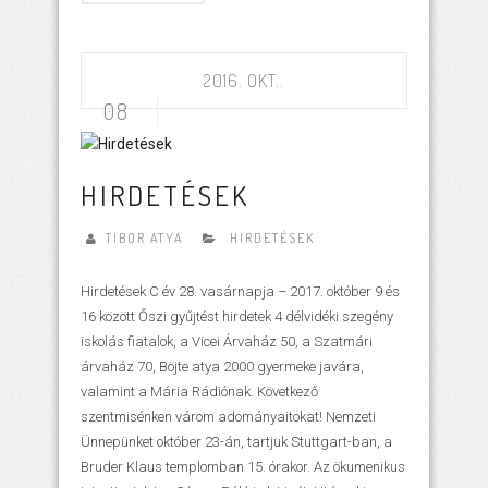
2016. OKT..
08
HIRDETÉSEK
TIBOR ATYA
HIRDETÉSEK
Hirdetések C év 28. vasárnapja – 2017. október 9 és
16 között Őszi gyűjtést hirdetek 4 délvidéki szegény
iskolás fiatalok, a Vicei Árvaház 50, a Szatmári
árvaház 70, Böjte atya 2000 gyermeke javára,
valamint a Mária Rádiónak. Következő
szentmisénken várom adományaitokat! Nemzeti
Ünnepünket október 23-án, tartjuk Stuttgart-ban, a
Bruder Klaus templomban 15. órakor. Az ökumenikus