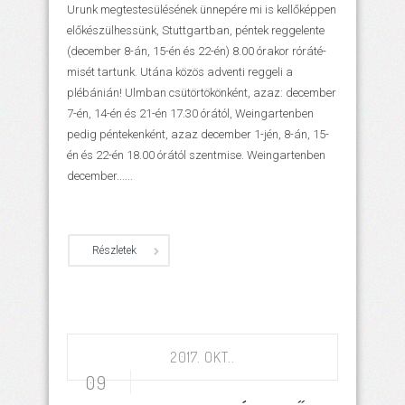
Urunk megtestesülésének ünnepére mi is kellőképpen
előkészülhessünk, Stuttgartban, péntek reggelente
(december 8-án, 15-én és 22-én) 8.00 órakor róráté-
misét tartunk. Utána közös adventi reggeli a
plébánián! Ulmban csütörtökönként, azaz: december
7-én, 14-én és 21-én 17.30 órától, Weingartenben
pedig péntekenként, azaz december 1-jén, 8-án, 15-
én és 22-én 18.00 órától szentmise. Weingartenben
december......
Részletek
2017. OKT..
09