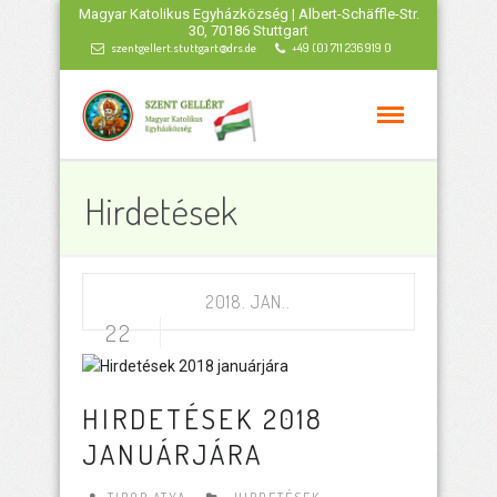
Magyar Katolikus Egyházközség | Albert-Schäffle-Str.
30, 70186 Stuttgart
szentgellert.stuttgart@drs.de
+49 (0) 711 236 919 0
Hirdetések
2018. JAN..
22
HIRDETÉSEK 2018
JANUÁRJÁRA