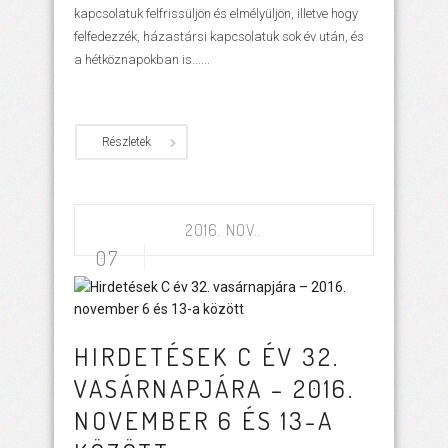
kapcsolatuk felfrissüljön és elmé­lyüljön, illetve hogy
felfedezzék, házastársi kapcsolatuk sok év után, és
a hétközna­pokban is......
Részletek
2016. NOV..
07
HIRDETÉSEK C ÉV 32.
VASÁRNAPJÁRA – 2016.
NOVEMBER 6 ÉS 13-A