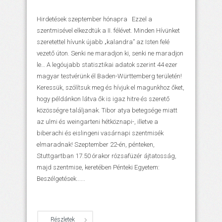
Hirdetések szeptember hónapra Ezzel a
szentmisével elkezdtük a II. félévet. Minden Hívünket
szeretettel hívunk újabb „kalandra” az Isten felé
vezető úton. Senki ne maradjon ki, senki ne maradjon
le… A legóujabb statisztikai adatok szerint 44 ezer
magyar testvérünk él Baden-Württemberg területén!
Keressük, szólítsuk meg és hívjuk el magunkhoz őket,
hogy példánkon látva ők is igaz hitre és szerető
közösségre találjanak. Tibor atya betegsége miatt
az ulmi és weingarteni hétköznapi-, illetve a
biberachi és eislingeni vasárnapi szentmisék
elmaradnak! Szeptember 22-én, pénteken,
Stuttgartban 17.50 órakor rózsafüzér ájtatosság,
majd szentmise, keretében Pénteki Egyetem:
Beszélgetések......
Részletek