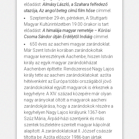
előadást:
Almásy László, a Szahara felfedező
utazója, Az angol beteg című film hőse
címmel.
Szeptember 29-én, pénteken, A Stuttgarti
Magyar Kultúrintézetben 19.00 órakor is tart
előadást:
A himalája magyar remetéje – Körösi
Csoma Sándor útján Erdélytől Indiáig
címmel.
650 éves az aacheni magyar zarándoklat.
Már Szent István korában zarándokoltak
magyar keresztények Aachenbe, hiszen István
király az egyik magyar zarándokházat
Aachenben építtette. Rendszeressé Nagy Lajos
király tette az aacheni zarándoklatokat: azóta
hétévenként az Európa többi országából jövő
zarándokokkal együtt magyarok is érkeznek a
kegyhelyre. A XIV. század közepére már olyan
nagy arányokat öltött a magyarok aacheni
zarándokjárása, hogy a zarándokok részére a
kegyhelyen Nagy Lajos királyunk 1367-ben
Szűz Mária, Árpád-házi szentjeink és más
szentek tiszteletére szentelt magyar kápolnát
alapított. A zarándoklatokat II. József császár
tiltotta be. Azóta először 1986-ban jártak