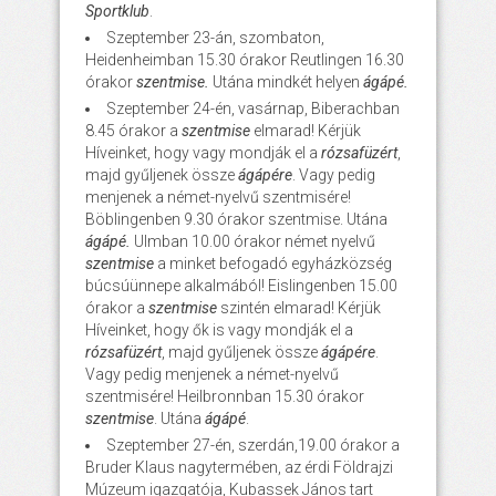
Sportklub
.
Szeptember 23-án, szombaton,
Heidenheimban 15.30 órakor Reutlingen 16.30
órakor
szentmise.
Utána mindkét helyen
ágápé.
Szeptember 24-én, vasárnap, Biberachban
8.45 órakor a
szentmise
elmarad! Kérjük
Híveinket, hogy vagy mondják el a
rózsafüzért
,
majd gyűljenek össze
ágápére
. Vagy pedig
menjenek a német-nyelvű szentmisére!
Böblingenben 9.30 órakor szentmise. Utána
ágápé.
Ulmban 10.00 órakor német nyelvű
szentmise
a minket befogadó egyházközség
búcsúünnepe alkalmából! Eislingenben 15.00
órakor a
szentmise
szintén elmarad! Kérjük
Híveinket, hogy ők is vagy mondják el a
rózsafüzért
, majd gyűljenek össze
ágápére
.
Vagy pedig menjenek a német-nyelvű
szentmisére! Heilbronnban 15.30 órakor
szentmise
. Utána
ágápé
.
Szeptember 27-én, szerdán,19.00 órakor a
Bruder Klaus nagytermében, az érdi Földrajzi
Múzeum igazgatója, Kubassek János tart