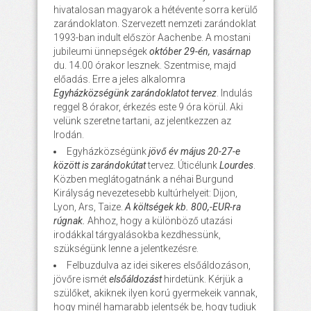
hivatalosan magyarok a hétévente sorra kerülő
zarándoklaton. Szervezett nemzeti zarándoklat
1993-ban indult először Aachenbe. A mostani
jubileumi ünnepségek
október 29-én, vasárnap
du. 14.00 órakor lesznek. Szentmise, majd
előadás. Erre a jeles alkalomra
Egyházközségünk zarándoklatot tervez
. Indulás
reggel 8 órakor, érkezés este 9 óra körül. Aki
velünk szeretne tartani, az jelentkezzen az
Irodán.
Egyházközségünk
jövő év május 20-27-e
között is zarándokútat
tervez. Úticélunk
Lourdes
.
Közben meglátogatnánk a néhai Burgund
Királyság nevezetesebb kultúrhelyeit: Dijon,
Lyon, Ars, Taize.
A költségek kb. 800,-EUR-ra
rúgnak.
Ahhoz, hogy a különböző utazási
irodákkal tárgyalásokba kezdhessünk,
szükségünk lenne a jelentkezésre.
Felbuzdulva az idei sikeres elsőáldozáson,
jövőre ismét
elsőáldozást
hirdetünk. Kérjük a
szülőket, akiknek ilyen korú gyermekeik vannak,
hogy minél hamarabb jelentsék be, hogy tudjuk