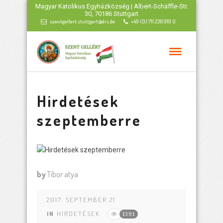
Magyar Katolikus Egyházközség | Albert-Schäffle-Str.
30, 70186 Stuttgart
szentgellert.stuttgart@drs.de
+49 (0) 711 236 919 0
Hirdetések
szeptemberre
by
Tibor atya
2017. SEPTEMBER 21
IN
HIRDETÉSEK
1391