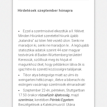
Hirdetések szeptember hónapra
Ezzel a szentmisével elkezdtük a II. félévet.
Minden Hívünket szeretettel hívunk újabb
„kalandra” az Isten felé vezető úton. Senki ne
maradjon ki, senki ne maradjon le… A legóujabb
statisztikai adatok szerint 44 ezer magyar
testvérünk él Baden-Württemberg területén!
Keressük, szólítsuk meg és hívjuk el
magunkhoz őket, hogy példánkon látva ők is
igaz hitre és szerető közösségre találjanak.
Tibor atya betegsége miatt az ulmi és
weingarteni hétköznapi-, illetve a biberachi és
eislingeni vasárnapi szentmisék elmaradnak!
Szeptember 22-én, pénteken, Stuttgartban
17.50 órakor
rózsafüzér ájtatosság
, majd
szentmise
, keretében
Pénteki Egyetem
:
Beszélgetések a Katekizmusról. Utána