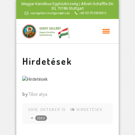
Magyar Katolikus Egyházközség | Albert-Schäffle-Str.
30, 70186 Stuttgart
szentgellert.stuttgart@drs.de
+49 (0) 711 236 919 0
Hirdetések
by
Tibor atya
2016. OKTOBER 15
IN
HIRDETÉSEK
1580