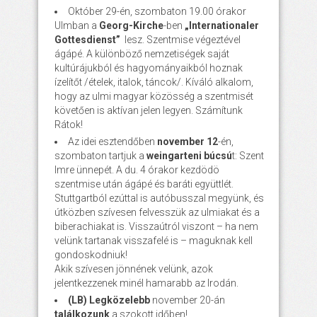
Október 29-én, szombaton 19.00 órakor
Ulmban a
Georg-Kirche
-ben
„Internationaler
Gottesdienst”
lesz. Szentmise végeztével
ágápé. A különböző nemzetiségek saját
kultúrájukból és hagyományaikból hoznak
ízelítőt /ételek, italok, táncok/. Kíváló alkalom,
hogy az ulmi magyar közösség a szentmisét
követően is aktívan jelen legyen. Számítunk
Rátok!
Az idei esztendőben
november 12
-én,
szombaton tartjuk a
weingarteni búcsú
t: Szent
Imre ünnepét. A du. 4 órakor kezdödö
szentmise után ágápé és baráti együttlét.
Stuttgartból ezúttal is autóbusszal megyünk, és
útközben szívesen felvesszük az ulmiakat és a
biberachiakat is. Visszaútról viszont – ha nem
velünk tartanak visszafelé is – maguknak kell
gondoskodniuk!
Akik szívesen jönnének velünk, azok
jelentkezzenek minél hamarabb az Irodán.
(LB) Legközelebb
november 20-án
találkozunk
a szokott időben!