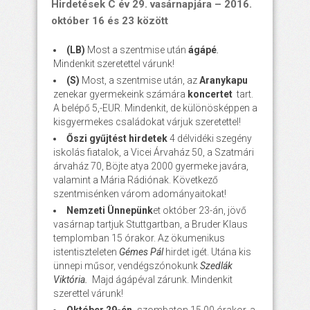
Hirdetések C év 29. vasárnapjára – 2016.
október 16 és 23 között
(LB)
Most a szentmise után
ágápé
.
Mindenkit szeretettel várunk!
(S)
Most, a szentmise után, az
Aranykapu
zenekar gyermekeink számára
koncertet
tart.
A belépő 5,-EUR. Mindenkit, de különösképpen a
kisgyermekes családokat várjuk szeretettel!
Őszi gyűjtést hirdetek
4 délvidéki szegény
iskolás fiatalok, a Vicei Árvaház 50, a Szatmári
árvaház 70, Böjte atya 2000 gyermeke javára,
valamint a Mária Rádiónak. Következő
szentmisénken várom adományaitokat!
Nemzeti Ünnepünk
et október 23-án, jövő
vasárnap tartjuk Stuttgartban, a Bruder Klaus
templomban 15 órakor. Az ökumenikus
istentiszteleten
Gémes Pál
hirdet igét. Utána kis
ünnepi műsor, vendégszónokunk
Szedlák
Viktória.
Majd ágápéval zárunk. Mindenkit
szerettel várunk!