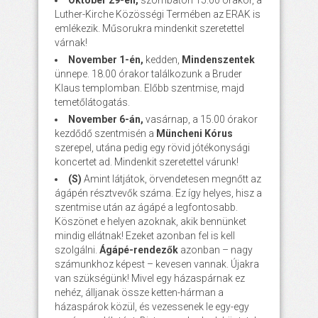
Október 29-én,
szombaton 15.00 órakor, a
Luther-Kirche Közösségi Termében az ERAK is
emlékezik. Műsorukra mindenkit szeretettel
várnak!
November 1-én,
kedden,
Mindenszentek
ünnepe. 18.00 órakor találkozunk a Bruder
Klaus templomban. Előbb szentmise, majd
temetőlátogatás.
November 6-án,
vasárnap, a 15.00 órakor
kezdődő szentmisén a
Müncheni Kórus
szerepel, utána pedig egy rövid jótékonysági
koncertet ad. Mindenkit szeretettel várunk!
(S)
Amint látjátok, örvendetesen megnőtt az
ágápén résztvevők száma. Ez így helyes, hisz a
szentmise után az ágápé a legfontosabb.
Köszönet e helyen azoknak, akik bennünket
mindig ellátnak! Ezeket azonban fel is kell
szolgálni.
Ágápé-rendezők
azonban – nagy
számunkhoz képest – kevesen vannak. Újakra
van szükségünk! Mivel egy házaspárnak ez
nehéz, álljanak össze ketten-hárman a
házaspárok közül, és vezessenek le egy-egy