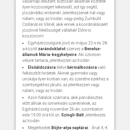
vasárnap-délutánt. Biztosan akadnak köztetek
ilyen közösségért lelkesedő, azt így segítő,
jószándékú emberek! Jelentkezzenek hát vagy
nálam, vagy az Irodán, vagy pedig Zumbühl
Csillánál és Vilinél, akik ennek a koordinálásáért
jószívvel felelősséget vállaltak! Előre is
köszönöm!
Egyházközségünk jövő év május 22-e és 28-
a között
zarándoklatot
szervez a
Benelux-
államok Mária-kegyhelyeire
. Aki szívesen
velünk tartana, jelentkezzen az Irodán.
Elsőáldozásra
illetve
bérmálkozásra
való
felkészítőt hirdetek. Akinek gyermeke vagy
unokája ilyen korban van, és szeretne ezekhez a
szentségekhez járulni, az jelentkezzen vagy
nálam, vagy az Irodán.
Azon fiatalok számára, akik párválasztás
előtt állnak és ismerkedni szeretnének, az
Egyházközség november 26-án, szombaton
este 19.00 órá-tól ún.
Szingli-Bált
Jelentkezés
az Irodán.
Megérkeztek
Böjte-atya naptárai
… Áruk 4,-€.