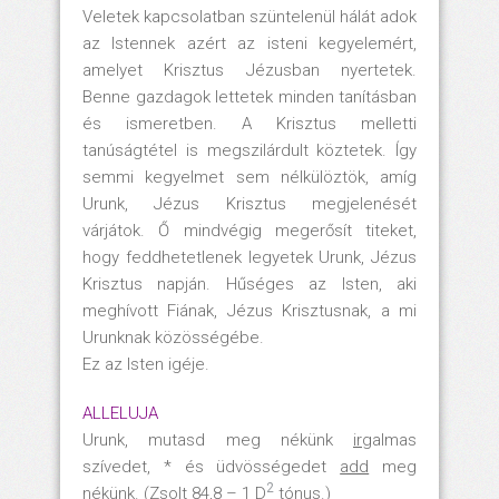
Veletek kapcsolatban szüntelenül hálát adok
az Istennek azért az isteni kegyelemért,
amelyet Krisztus Jézusban nyertetek.
Benne gazdagok lettetek minden tanításban
és ismeretben. A Krisztus melletti
tanúságtétel is megszilárdult köztetek. Így
semmi kegyelmet sem nélkülöztök, amíg
Urunk, Jézus Krisztus megjelenését
várjátok. Ő mindvégig megerősít titeket,
hogy feddhetetlenek legyetek Urunk, Jézus
Krisztus napján. Hűséges az Isten, aki
meghívott Fiának, Jézus Krisztusnak, a mi
Urunknak közösségébe.
Ez az Isten igéje.
ALLELUJA
Urunk, mutasd meg nékünk
ir
galmas
szívedet, * és üdvösségedet
add
meg
2
nékünk. (Zsolt 84,8 – 1 D
tónus.)