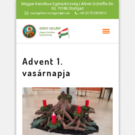
Magyar Katolikus Egyházközség | Albert-Schäffle-Str.
30, 70186 Stuttgart
szentgellert.stuttgart@drs.de
+49 (0) 711 236 919 0
Advent 1.
vasárnapja