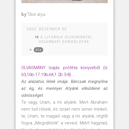
by
Tibor atya
2023. DEZEMBER 02
IN
A LITURGIA OLVASMÁNYAI
,
VASÁRNAPI GONDOLATOK
854
OLVASMÁNY Izajás próféta könyvéből (Iz
63,16b-17.19b;64,1.2b.3-8)
Az alázatos lélek imája: Bárcsak megnyílna
az ég, és mennyei Atyánk elküldené az
üdvösséget.
Te vagy, Uram, a mi atyánk. Mert Ábrahám
nem tud rólunk, és Izrael nem ismer minket;
te, Uram, te magad vagy a mi atyánk, régtől
fogva „Megváltónk” a neved. Miért hagytad,