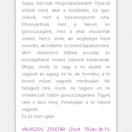
fogva, bárcsak megszabadulnánk! Olyanok
lettünk mind, akár a tisztátalan, és igaz-
voltunk, mint a beszennyezett ruha.
Elfonnyadtunk, mint a falevél, és
gonoszságaink, mint a vihar elsodortak
minket. Nincs senki, aki segítségül hívná
nevedet, aki fölkelne és beléd kapaszkodna.
Mert elrejtetted előlünk arcodat, és
kiszolgáltattál minket bűneink hatalmának.
Mégis, Urunk, te vagy a mi atyánk; mi
vagyunk az agyag, és te, aki formálsz, a te
kezed művei vagyunk mindnyájan. Ne
haragudj ránk, Urunk, oly nagyon, és ne
emlékezzél többé gonoszságainkra. Figyelj
ránk s lásd meg: mindnyájan a te néped
vagyunk.
Ez az Isten igéje.
VÁLASZOS ZSOLTÁR (Zsolt 79,2ac.3b.15-