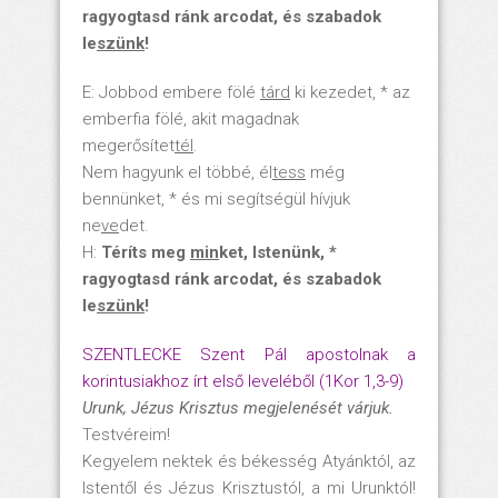
ragyogtasd ránk arcodat, és szabadok
le
szünk
!
E: Jobbod embere fölé
tárd
ki kezedet, * az
emberfia fölé, akit magadnak
megerősítet
tél
.
Nem hagyunk el többé, él
tess
még
bennünket, * és mi segítségül hívjuk
ne
ve
det.
H:
Téríts meg
min
ket, Istenünk, *
ragyogtasd ránk arcodat, és szabadok
le
szünk
!
SZENTLECKE Szent Pál apostolnak a
korintusiakhoz írt első leveléből (1Kor 1,3-9)
Urunk, Jézus Krisztus megjelenését várjuk.
Testvéreim!
Kegyelem nektek és békesség Atyánktól, az
Istentől és Jézus Krisztustól, a mi Urunktól!