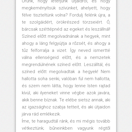
Urunk, hogy letérjünk útjaidról, és hogy
megkeményítsük szívünket, ahelyett, hogy
félve tiszteltünk volna? Fordulj felénk újra, a
te szolgáidért, örökrészed törzseiért. Ó,
bárcsak széttépnéd az egeket és leszállnál!
Színed előtt megolvadnának a hegyek, mint
ahogy a láng felgyújtja a rőzsét, és ahogy a
tűz felforralja a vizet. Így neved ismertté
válna ellenségeid előtt, és a nemzetek
megrendülnének színed előtt. Leszálltál, és
színed előtt megolvadtak a hegyek! Nem
hallotta soha senki, valóban fül nem hallotta,
és szem nem látta, hogy lenne Isten rajtad
kívül, aki ilyeneket vinne végbe azok javára,
akik benne bíznak. Te elébe sietsz annak, aki
az igazsághoz szabja tetteit, és aki útjaidon
járva rád emlékezik.
Íme, te haragudtál ránk, és mi mégis tovább
vétkeztünk; bűneinkben vagyunk régtől