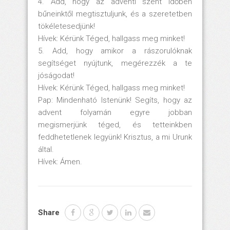
4. Add, hogy az adventi szent időben
bűneinktől megtisztuljunk, és a szeretetben
tökéletesedjünk!
Hívek: Kérünk Téged, hallgass meg minket!
5. Add, hogy amikor a rászorulóknak
segítséget nyújtunk, megérezzék a te
jóságodat!
Hívek: Kérünk Téged, hallgass meg minket!
Pap: Mindenható Istenünk! Segíts, hogy az
advent folyamán egyre jobban
megismerjünk téged, és tetteinkben
feddhetetlenek legyünk! Krisztus, a mi Urunk
által.
Hívek: Ámen.
Share