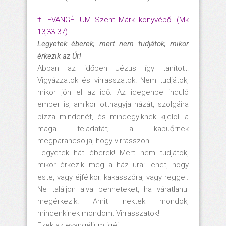
† EVANGÉLIUM Szent Márk könyvéből (Mk
13,33-37)
Legyetek éberek, mert nem tudjátok, mikor
érkezik az Úr!
Abban az időben Jézus így tanított:
Vigyázzatok és virrasszatok! Nem tudjátok,
mikor jön el az idő. Az idegenbe induló
ember is, amikor otthagyja házát, szolgáira
bízza mindenét, és mindegyiknek kijelöli a
maga feladatát; a kapuőrnek
megparancsolja, hogy virrasszon.
Legyetek hát éberek! Mert nem tudjátok,
mikor érkezik meg a ház ura: lehet, hogy
este, vagy éjfélkor; kakasszóra, vagy reggel.
Ne találjon alva benneteket, ha váratlanul
megérkezik! Amit nektek mondok,
mindenkinek mondom: Virrasszatok!
Ezek az evangélium igéi.