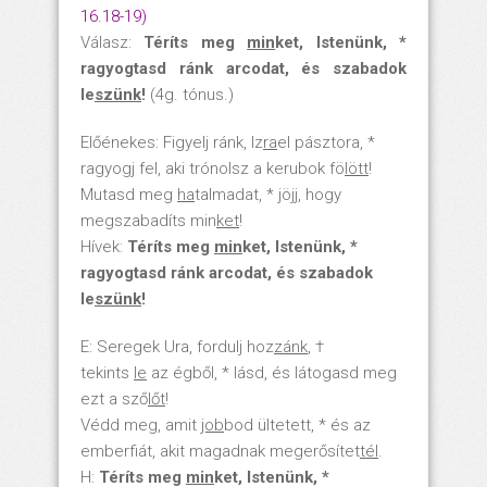
16.18-19)
Válasz:
Téríts meg
min
ket, Istenünk, *
ragyogtasd ránk arcodat, és szabadok
le
szünk
!
(4g. tónus.)
Előénekes: Figyelj ránk, Iz
ra
el pásztora, *
ragyogj fel, aki trónolsz a kerubok fö
lött
!
Mutasd meg
ha
talmadat, * jöjj, hogy
megszabadíts min
ket
!
Hívek:
Téríts meg
min
ket, Istenünk, *
ragyogtasd ránk arcodat, és szabadok
le
szünk
!
E: Seregek Ura, fordulj hoz
zánk
, †
tekints
le
az égből, * lásd, és látogasd meg
ezt a sző
lőt
!
Védd meg, amit
job
bod ültetett, * és az
emberfiát, akit magadnak megerősítet
tél
.
H:
Téríts meg
min
ket, Istenünk, *