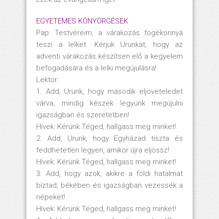
EGYETEMES KÖNYÖRGÉSEK
Pap: Testvéreim, a várakozás fogékonnyá
teszi a lelket. Kérjük Urunkat, hogy az
adventi várakozás készítsen elő a kegyelem
befogadására és a lelki megújulásra!
Lektor:
1. Add, Urunk, hogy második eljöveteledet
várva, mindig készek legyünk megújulni
igazságban és szeretetben!
Hívek: Kérünk Téged, hallgass meg minket!
2. Add, Urunk, hogy Egyházad tiszta és
feddhetetlen legyen, amikor újra eljössz!
Hívek: Kérünk Téged, hallgass meg minket!
3. Add, hogy azok, akikre a földi hatalmat
bíztad, békében és igazságban vezessék a
népeket!
Hívek: Kérünk Téged, hallgass meg minket!