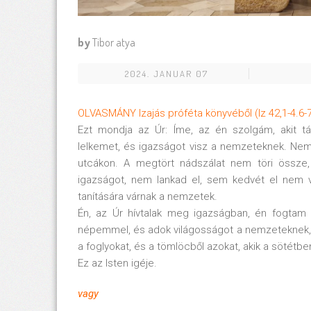
by
Tibor atya
2024. JANUAR 07
OLVASMÁNY Izajás próféta könyvéből (Iz 42,1-4.6-
Ezt mondja az Úr: Íme, az én szolgám, akit tá
lelkemet, és igazságot visz a nemzeteknek. Nem k
utcákon. A megtört nádszálat nem töri össze,
igazságot, nem lankad el, sem kedvét el nem v
tanítására várnak a nemzetek.
Én, az Úr hívtalak meg igazságban, én fogtam
népemmel, és adok világosságot a nemzeteknek, 
a foglyokat, és a tömlöcből azokat, akik a sötétbe
Ez az Isten igéje.
vagy