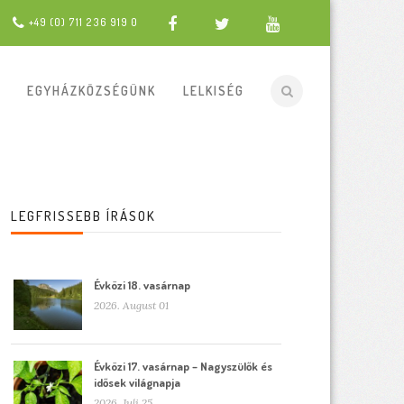
+49 (0) 711 236 919 0
EGYHÁZKÖZSÉGÜNK
LELKISÉG
LEGFRISSEBB ÍRÁSOK
Évközi 18. vasárnap
2026. August 01
Évközi 17. vasárnap – Nagyszülők és
idősek világnapja
2026. Juli 25