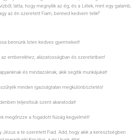
vízből, látta, hogy megnyílik az ég, és a Lélek, mint egy galamb,
 vagy az én szeretett Fiam, benned kedvem telik!”
ássa bennünk Isten kedves gyermekeit!
nk az emberekhez, alázatosságban és szeretetben!
papjainknak és mindazoknak, akik segítik munkájukat!
egszűnjék minden igazságtalan megkülönböztetés!
denben teljesítsük szent akaratodat!
ek megőrizze a fogadott fiúság kegyelmét!
gy Jézus a te szeretett Fiad. Add, hogy akik a keresztségben
maradjunk! Krisztus, a mi Urunk által.