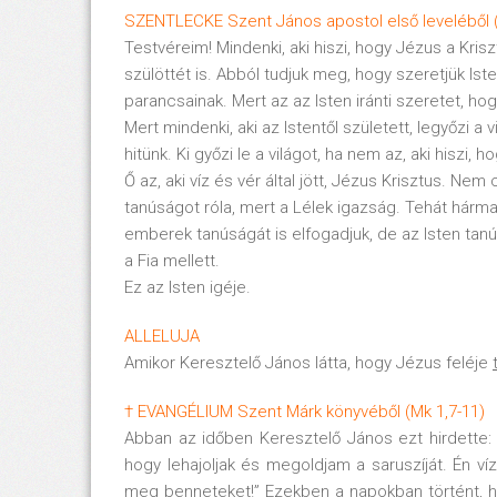
SZENTLECKE Szent János apostol első leveléből (
Testvéreim! Mindenki, aki hiszi, hogy Jézus a Kriszt
szülöttét is. Abból tudjuk meg, hogy szeretjük Ist
parancsainak. Mert az az Isten iránti szeretet, h
Mert mindenki, aki az Istentől született, legyőzi a 
hitünk. Ki győzi le a világot, ha nem az, aki hiszi, 
Ő az, aki víz és vér által jött, Jézus Krisztus. Nem 
tanúságot róla, mert a Lélek igazság. Tehát hárma
emberek tanúságát is elfogadjuk, de az Isten tanú
a Fia mellett.
Ez az Isten igéje.
ALLELUJA
Amikor Keresztelő János látta, hogy Jézus feléje
† EVANGÉLIUM Szent Márk könyvéből (Mk 1,7-11)
Abban az időben Keresztelő János ezt hirdette:
hogy lehajoljak és megoldjam a saruszíját. Én víz
meg benneteket!” Ezekben a napokban történt, ho