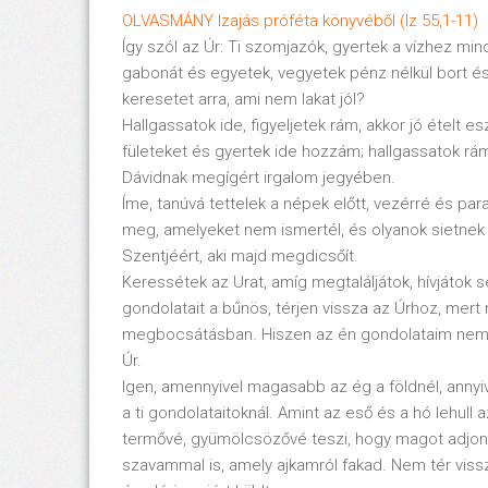
OLVASMÁNY Izajás próféta könyvéből (Iz 55,1-11)
Így szól az Úr: Ti szomjazók, gyertek a vízhez mi
gabonát és egyetek, vegyetek pénz nélkül bort és t
keresetet arra, ami nem lakat jól?
Hallgassatok ide, figyeljetek rám, akkor jó ételt e
fületeket és gyertek ide hozzám; hallgassatok rám
Dávidnak megígért irgalom jegyében.
Íme, tanúvá tettelek a népek előtt, vezérré és p
meg, amelyeket nem ismertél, és olyanok sietnek h
Szentjéért, aki majd megdicsőít.
Keressétek az Urat, amíg megtaláljátok, hívjátok s
gondolatait a bűnös, térjen vissza az Úrhoz, mert
megbocsátásban. Hiszen az én gondolataim nem a 
Úr.
Igen, amennyivel magasabb az ég a földnél, annyiv
a ti gondolataitoknál. Amint az eső és a hó lehul
termővé, gyümölcsözővé teszi, hogy magot adjon
szavammal is, amely ajkamról fakad. Nem tér vis