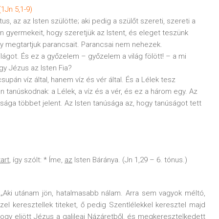
1Jn 5,1-9)
us, az az Isten szülötte; aki pedig a szülőt szereti, szereti a
en gyermekeit, hogy szeretjük az Istent, és eleget teszünk
ogy megtartjuk parancsait. Parancsai nem nehezek.
világot. És ez a győzelem – győzelem a világ fölött! – a mi
hogy Jézus az Isten Fia?
csupán víz által, hanem víz és vér által. És a Lélek tesz
n tanúskodnak: a Lélek, a víz és a vér, és ez a három egy. Az
sága többet jelent. Az Isten tanúsága az, hogy tanúságot tett
tart
, így szólt: * Íme,
az
Isten Báránya. (Jn 1,29 – 6. tónus.)
 „Aki utánam jön, hatalmasabb nálam. Arra sem vagyok méltó,
zel keresztellek titeket, ő pedig Szentlélekkel keresztel majd
gy eljött Jézus a galileai Názáretből, és megkeresztelkedett