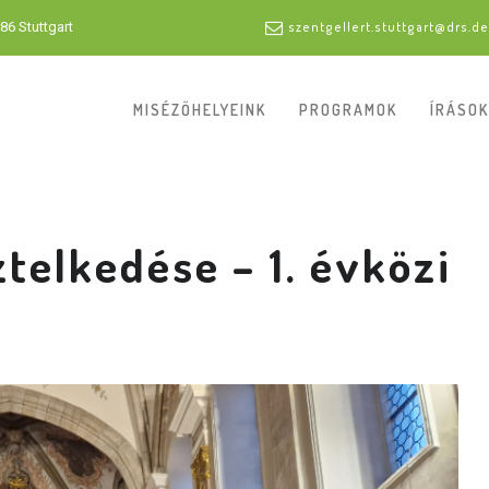
86 Stuttgart
szentgellert.stuttgart@drs.de
MISÉZŐHELYEINK
PROGRAMOK
ÍRÁSOK
elkedése – 1. évközi