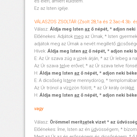
és eléri, amiért küldtem.
Ez az Isten igéje.
VÁLASZOS ZSOLTÁR (Zsolt 28,1a és 2.3ac-4.3b. és 
Válasz:
Áldja meg Isten
az
ő népét, * adjon nek
Előénekes: Adjátok
meg
az Úrnak, * Isten gyerme
adjátok meg az Úrnak a nevét megillető
di
csősége
Hívek:
Áldja meg Isten
az
ő népét, * adjon neki 
E: Az Úr szava zúg a
vi
zek árján, * az Úr lebeg a n
Az Úr szava
tel
ve erővel, * az Úr szava telve föns
H:
Áldja meg Isten
az
ő népét, * adjon neki bék
E: A dicsőség Is
te
ne mennydörög, * templomában
Az Úr trónol a víz
ö
zön fölött, * az Úr király örök
ké
.
H:
Áldja meg Isten
az
ő népét, * adjon neki bék
vagy
Válasz:
Örömmel merít
se
tek vizet * az üdvösség
Előénekes: Íme, Isten az én
üd
vösségem, * bízom
Mert az Úr az én erősségem és
di
csőségem, * ő 