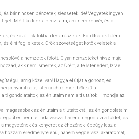
nd, és bár nincsen pénzetek, siessetek ide! Vegyetek ingyen
ejet. Miért költitek a pénzt arra, ami nem kenyér, és a
sztek, és kövér falatokban lesz részetek. Fordítsátok felém
, és élni fog lelketek. Örök szövetséget kötök veletek a
arancsolóvá a nemzetek fölött. Olyan nemzeteket hívsz majd
ozzád, akik nem ismertek, az Úrért, a te Istenedért, Izrael
egítségül, amíg közel van! Hagyja el útját a gonosz, és
 megkönyörül rajta, Istenünkhöz, mert bőkezű a
ti gondolataitok, az én utaim nem a ti utaitok – mondja az
al magasabbak az én utaim a ti utaitoknál, az én gondolataim
l az égből és nem tér oda vissza, hanem megöntözi a földet, és
 a magvetőnek és kenyeret az éhezőnek, éppúgy lesz a
sza hozzám eredménytelenül, hanem végbe viszi akaratomat,