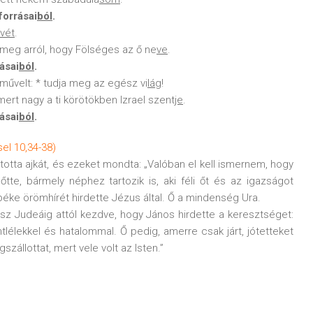
forrásai
ból
.
vét
.
 meg arról, hogy Fölséges az ő ne
ve
.
ásai
ból
.
 művelt: * tudja meg az egész vi
lág
!
 mert nagy a ti körötökben Izrael szent
je
.
ásai
ból
.
l 10,34-38)
totta ajkát, és ezeket mondta: „Valóban el kell ismernem, hogy
te, bármely néphez tartozik is, aki féli őt és az igazságot
 a béke örömhírét hirdette Jézus által. Ő a mindenség Ura.
gész Judeáig attól kezdve, hogy János hirdette a keresztséget:
tlélekkel és hatalommal. Ő pedig, amerre csak járt, jótetteket
állottat, mert vele volt az Isten.”