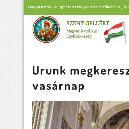
Magyar Katolikus Egyházközség | Albert-Schäffle-Str. 30, 701
Urunk megkereszt
vasárnap