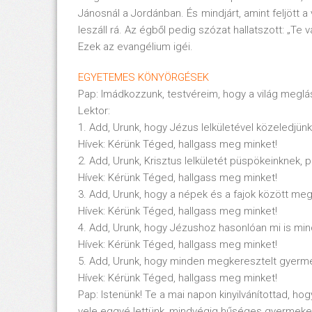
Jánosnál a Jordánban. És mindjárt, amint feljött a 
leszáll rá. Az égből pedig szózat hallatszott: „Te
Ezek az evangélium igéi.
EGYETEMES KÖNYÖRGÉSEK
Pap: Imádkozzunk, testvéreim, hogy a világ megl
Lektor:
1. Add, Urunk, hogy Jézus lelkületével közeledjü
Hívek: Kérünk Téged, hallgass meg minket!
2. Add, Urunk, Krisztus lelkületét püspökeinknek, 
Hívek: Kérünk Téged, hallgass meg minket!
3. Add, Urunk, hogy a népek és a fajok között m
Hívek: Kérünk Téged, hallgass meg minket!
4. Add, Urunk, hogy Jézushoz hasonlóan mi is min
Hívek: Kérünk Téged, hallgass meg minket!
5. Add, Urunk, hogy minden megkeresztelt gyerm
Hívek: Kérünk Téged, hallgass meg minket!
Pap: Istenünk! Te a mai napon kinyilvánítottad, ho
vele eggyé lettünk, mindvégig hűséges gyermekeid 