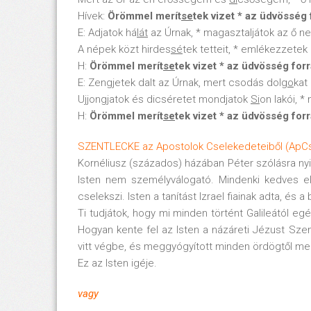
Hívek:
Örömmel merít
se
tek vizet * az üdvösség 
E: Adjatok há
lát
az Úrnak, * magasztaljátok az ő ne
A népek közt hirdes
sé
tek tetteit, * emlékezzetek
H:
Örömmel merít
se
tek vizet * az üdvösség forr
E: Zengjetek dalt az Úrnak, mert csodás dol
go
kat
Ujjongjatok és dicséretet mondjatok
Si
on lakói, *
H:
Örömmel merít
se
tek vizet * az üdvösség forr
SZENTLECKE az Apostolok Cselekedeteiből (ApCse
Kornéliusz (százados) házában Péter szólásra nyi
Isten nem személyválogató. Mindenki kedves előt
cselekszi. Isten a tanítást Izrael fiainak adta, és
Ti tudjátok, hogy mi minden történt Galileától e
Hogyan kente fel az Isten a názáreti Jézust Szen
vitt végbe, és meggyógyított minden ördögtől megsz
Ez az Isten igéje.
vagy