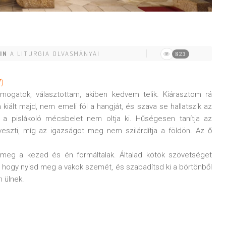
IN
A LITURGIA OLVASMÁNYAI
823
7)
mogatok, választottam, akiben kedvem telik. Kiárasztom rá
iált majd, nem emeli föl a hangját, és szava se hallatszik az
 a pislákoló mécsbelet nem oltja ki. Hűségesen tanítja az
eszti, míg az igazságot meg nem szilárdítja a földön. Az ő
 meg a kezed és én formáltalak. Általad kötök szövetséget
hogy nyisd meg a vakok szemét, és szabadítsd ki a börtönből
n ülnek.