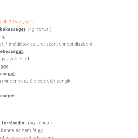
9b-10 vagy Iz 1)
i békessé
get
.
(4g. tónus.)
ke
i
,
t, * imádjátok az Urat szent ünnepi dísz
ben
!
békessé
get
.
agy vizek fö
lött
.
ég
gel
.
essé
get
.
 mindenek az ő dicséretét zen
gik
.
essé
get
.
 forrásai
ból
.
(4g. tónus.)
 benne és nem fé
lek
.
lett nékem szabadulá
som
.